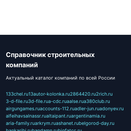
Справочник строительных
компаний
Актуальный каталог компаний по всей России
133chel.ru
13autor-kolonka.ru
2864420.ru
2rich.ru
3-d-file.ru
3d-file.ru
a-cdc.ru
aalse.ru
a380club.ru
airgungames.ru
accounts-112.ru
adler-jun.ru
adonyev.ru
alfeihavsalnassr.ru
altaipant.ru
argentinamia.ru
aria-family.ru
arkrym.ru
ashanet.ru
belgorod-day.ru
bankaribi.ru
bandamn.ru
bigfatcc.ru