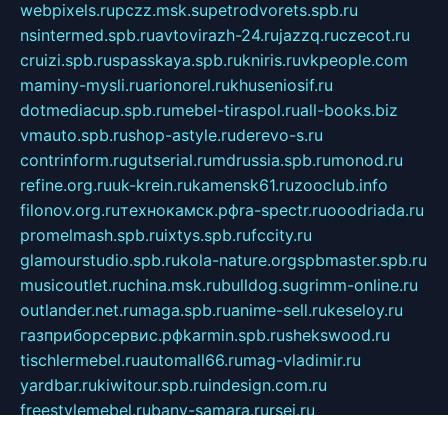
webpixels.ru
pczz.msk.su
petrodvorets.spb.ru
nsintermed.spb.ru
avtovirazh-24.ru
jazzq.ru
czecot.ru
cruizi.spb.ru
spasskaya.spb.ru
kniris.ru
vkpeople.com
maminy-mysli.ru
arionorel.ru
khuseniosif.ru
dotmediacup.spb.ru
mebel-tiraspol.ru
all-books.biz
vmauto.spb.ru
shop-astyle.ru
derevo-s.ru
contrinform.ru
gutserial.ru
mdrussia.spb.ru
monod.ru
refine.org.ru
uk-krein.ru
kamensk61.ru
zooclub.info
filonov.org.ru
технокамск.рф
ra-spectr.ru
ooodriada.ru
promelmash.spb.ru
ixtys.spb.ru
fccity.ru
glamourstudio.spb.ru
kola-nature.org
spbmaster.spb.ru
musicoutlet.ru
china.msk.ru
bulldog.su
grimm-online.ru
outlander.net.ru
maga.spb.ru
anime-sell.ru
keseloy.ru
газприборсервис.рф
karmin.spb.ru
shekswood.ru
tischlermebel.ru
automall66.ru
mag-vladimir.ru
yardbar.ru
kiwitour.spb.ru
indesign.com.ru
freestylemebel.ru
bany-samara.ru
rsei.ru
naidisvoyput.ru
mgsn-invest.ru
ipkamerasannce.ru