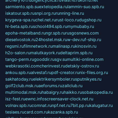
sarmiento.spb.su
extelopedia.ru
lammin-suo.spb.ru
iskatour.spb.ru
snpi.org.ru
running-line.ru
krygeva-spa.ru
chel.net.ru
rust-loco.ru
dugshop.ru
hl-beta.spb.ru
school494.spb.ru
mymubaby.ru
epoha-metalband.ru
ngr.spb.ru
rusgosnews.com
dieselvostok.ru
24hostel.msk.ru
w-dev.ru
f-ship.ru
regsmi.ru
filmnetwork.ru
malinasp.ru
kinosvin.ru
h2o-salon.ru
malutkayork.ru
deltaprim.spb.ru
tango-perm.ru
gooddir.ru
sgv.su
multiki-online.com
webkrasotki.com
cherinvest.ru
detskiy-ostrov.ru
ankou.spb.ru
alvesta1.ru
pdf-creator.ru
nix-files.org.ru
sakhatoday.ru
elektrikersymboler.ru
sputnikyes.ru
golf2club.msk.ru
aeforums.ru
zallclub.ru
multimodal.msk.ru
habaigry.ru
haikko.ru
sobakopedia.ru
isz-fest.ru
ewnc.info
screensaver-clock.net.ru
volnav.spb.ru
comnat.ru
npf.net.ru
7bit.pp.ru
kalugatur.ru
tesiaes.ru
card.com.ru
kazanka.spb.ru