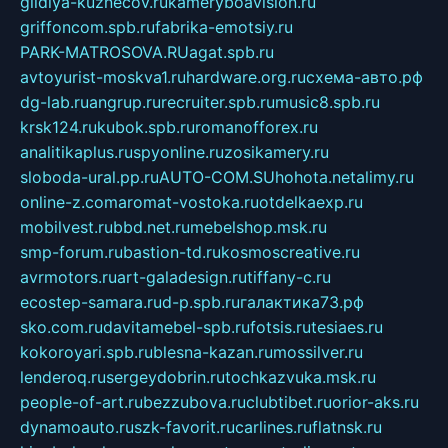
gildiya-kuznecov.ru
kameryboavision.ru
griffoncom.spb.ru
fabrika-emotsiy.ru
PARK-MATROSOVA.RU
agat.spb.ru
avtoyurist-moskva1.ru
hardware.org.ru
схема-авто.рф
dg-lab.ru
angrup.ru
recruiter.spb.ru
music8.spb.ru
krsk124.ru
kubok.spb.ru
romanofforex.ru
analitikaplus.ru
spyonline.ru
zosikamery.ru
sloboda-ural.pp.ru
AUTO-COM.SU
hohota.net
alimy.ru
online-z.com
aromat-vostoka.ru
otdelkaexp.ru
mobilvest.ru
bbd.net.ru
mebelshop.msk.ru
smp-forum.ru
bastion-td.ru
kosmoscreative.ru
avrmotors.ru
art-galadesign.ru
tiffany-c.ru
ecostep-samara.ru
d-p.spb.ru
галактика73.рф
sko.com.ru
davitamebel-spb.ru
fotsis.ru
tesiaes.ru
kokoroyari.spb.ru
blesna-kazan.ru
mossilver.ru
lenderoq.ru
sergeydobrin.ru
tochkazvuka.msk.ru
people-of-art.ru
bezzubova.ru
clubtibet.ru
orior-aks.ru
dynamoauto.ru
szk-favorit.ru
carlines.ru
flatnsk.ru