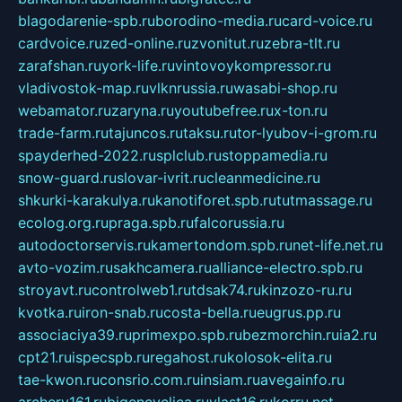
blagodarenie-spb.ru
borodino-media.ru
card-voice.ru
cardvoice.ru
zed-online.ru
zvonitut.ru
zebra-tlt.ru
zarafshan.ru
york-life.ru
vintovoykompressor.ru
vladivostok-map.ru
vlknrussia.ru
wasabi-shop.ru
webamator.ru
zaryna.ru
youtubefree.ru
x-ton.ru
trade-farm.ru
tajuncos.ru
taksu.ru
tor-lyubov-i-grom.ru
spayderhed-2022.ru
splclub.ru
stoppamedia.ru
snow-guard.ru
slovar-ivrit.ru
cleanmedicine.ru
shkurki-karakulya.ru
kanotiforet.spb.ru
tutmassage.ru
ecolog.org.ru
praga.spb.ru
falcorussia.ru
autodoctorservis.ru
kamertondom.spb.ru
net-life.net.ru
avto-vozim.ru
sakhcamera.ru
alliance-electro.spb.ru
stroyavt.ru
controlweb1.ru
tdsak74.ru
kinzozo-ru.ru
kvotka.ru
iron-snab.ru
costa-bella.ru
eugrus.pp.ru
associaciya39.ru
primexpo.spb.ru
bezmorchin.ru
ia2.ru
cpt21.ru
ispecspb.ru
regahost.ru
kolosok-elita.ru
tae-kwon.ru
consrio.com.ru
insiam.ru
avegainfo.ru
archery161.ru
bigencyclica.ru
vlast16.ru
korru.net