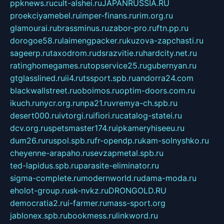
ppknews.ru
cult-alshei.ru
JAPANRUSSIA.RU
proekciyamebel.ru
imper-finans.ru
rim.org.ru
glamourai.ru
brassminus.ru
zabor-pro.ru
ftn.pp.ru
dorogoe58.ru
laimengpacker.ru
kuzova-zapchasti.ru
sageerp.ru
taxodrom.ru
dsrazvitie.ru
hardcity.net.ru
ratinghomegames.ru
topservice25.ru
gubernyan.ru
gtglasslined.ru
ii4.ru
tssport.spb.ru
andorra24.com
blackwallstreet.ru
oboimos.ru
optim-doors.com.ru
ikuch.ru
nycr.org.ru
npa21.ru
vremya-ch.spb.ru
desert000.ru
ivtorgi.ru
ifiori.ru
catalog-statei.ru
dcv.org.ru
spetsmaster174.ru
ipkameryhiseeu.ru
dum26.ru
ruspol.spb.ru
fr-opendp.ru
kam-solnyshko.ru
cheyenne-arapaho.ru
sevzapmetal.spb.ru
ted-lapidus.spb.ru
parasite-eliminator.ru
sigma-complete.ru
modernworld.ru
dama-moda.ru
eholot-group.ru
sk-nvkz.ru
DRONGOLD.RU
democratia2.ru
i-farmer.ru
mass-sport.org
jablonex.spb.ru
bookmess.ru
linkword.ru