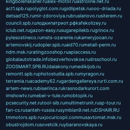
kingbolenskaner.ru
alex-motor.ru
astroline.net.ru
act1.spb.ru
polyglot.com.ru
gidlipetsk.ru
ooo-driada.ru
detsad125.ru
mir-zdoroviya.ru
bruslanovo.ru
siterem.ru
council.spb.ru
лодкипатриот.рф
kafekolizey.ru
iclub.net.ru
gazon-easy.ru
sugarepilekb.ru
grinox.ru
pylesostineco.ru
msts-ozarenie.ru
kameryjooan.ru
artemovskij.ru
dopler.spb.ru
aid70.ru
metall-perm.ru
ndm.msk.ru
ratingzooshop.ru
apiaccess.ru
globalautotrade.info
bezverhovskoe.ru
drsschool.ru
ZOOSMART.SPB.RU
dalakony.ru
medikijob.ru
remontt.spb.ru
photostudia.spb.ru
myragon.ru
terramia.ru
academy62.ru
gardengallereya.ru
rti.com.ru
artem-news.ru
biserinca.ru
krasnodarkurort.com
imshowtv.ru
mebel-v-tule.ru
mobtopik.ru
pcsecurity.net.ru
tool-sib.ru
multimetrunit.ru
sp-tour.ru
fan-cs.ru
santeh-russia.ru
symbian9.net.ru
DSHAIR.RU
tmmotors.spb.ru
xjocuricopii.com
musavtomat.msk.ru
obustrojdom.ru
sovetcik.ru
ybaranovskaya.ru