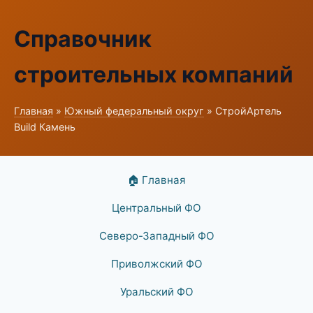
Справочник
строительных компаний
Главная
»
Южный федеральный округ
» СтройАртель
Build Камень
🏠 Главная
Центральный ФО
Северо-Западный ФО
Приволжский ФО
Уральский ФО