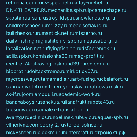
refineua.com.ru
cs-spec.net.ru
altay-mebel.ru
DNK-THEATRE.RU
mechaniks.spb.ru
ipcamtechage.ru
skosta.ru
a-sun.ru
stroy-ldsp.ru
snowlands.org.ru
childrensshoes.ru
mrlizzy.ru
mebelsofiakrd.ru
bulizhenko.ru
rumantick.net.ru
mtszerno.ru
daily-fishing.ru
glushiteli-v-spb.ru
megasat.org.ru
localization.net.ru
flyingfish.pp.ru
ds5teremok.ru
aclib.spb.ru
komissionka30.ru
mag-profit.ru
icentre-74.ru
leasing-nsk.ru
hd39.ru
rcd.com.ru
bioprot.ru
deltaextreme.ru
mirkotlov07.ru
mycrossway.ru
temamedia.ru
art-fusing.ru
cbslefort.ru
sunroadwatch.ru
citroen-yaroslavl.ru
ratnews.msk.ru
sk-if.ru
joomlamoduli.ru
academic-work.ru
bananaboys.ru
sanekua.ru
lianafrukt.ru
beta43.ru
tucsonwoori.com
alex-translation.ru
avantgardeclinics.ru
noel.msk.ru
buylq.ru
aquas-spb.ru
vilnerivne.com
bobry-2.ru
vtoroe-solnce.ru
nickysheen.ru
clockmir.ru
huntercraft.ru
стройокт.рф