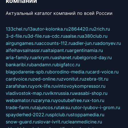
компаний
Актуальный каталог компаний по всей России
133chel.ru
13autor-kolonka.ru
2864420.ru
2rich.ru
3-d-file.ru
3d-file.ru
a-cdc.ru
aalse.ru
a380club.ru
airgungames.ru
accounts-112.ru
adler-jun.ru
adonyev.ru
alfeihavsalnassr.ru
altaipant.ru
argentinamia.ru
aria-family.ru
arkrym.ru
ashanet.ru
belgorod-day.ru
bankaribi.ru
bandamn.ru
bigfatcc.ru
blagodarenie-spb.ru
borodino-media.ru
card-voice.ru
cardvoice.ru
zed-online.ru
zvonitut.ru
zebra-tlt.ru
zarafshan.ru
york-life.ru
vintovoykompressor.ru
vladivostok-map.ru
vlknrussia.ru
wasabi-shop.ru
webamator.ru
zaryna.ru
youtubefree.ru
x-ton.ru
trade-farm.ru
tajuncos.ru
taksu.ru
tor-lyubov-i-grom.ru
spayderhed-2022.ru
splclub.ru
stoppamedia.ru
snow-guard.ru
slovar-ivrit.ru
cleanmedicine.ru