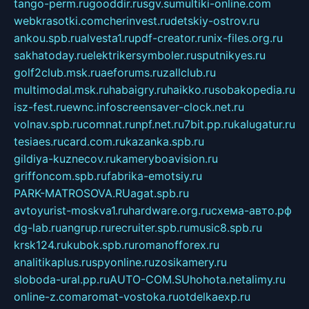
tango-perm.ru
gooddir.ru
sgv.su
multiki-online.com
webkrasotki.com
cherinvest.ru
detskiy-ostrov.ru
ankou.spb.ru
alvesta1.ru
pdf-creator.ru
nix-files.org.ru
sakhatoday.ru
elektrikersymboler.ru
sputnikyes.ru
golf2club.msk.ru
aeforums.ru
zallclub.ru
multimodal.msk.ru
habaigry.ru
haikko.ru
sobakopedia.ru
isz-fest.ru
ewnc.info
screensaver-clock.net.ru
volnav.spb.ru
comnat.ru
npf.net.ru
7bit.pp.ru
kalugatur.ru
tesiaes.ru
card.com.ru
kazanka.spb.ru
gildiya-kuznecov.ru
kameryboavision.ru
griffoncom.spb.ru
fabrika-emotsiy.ru
PARK-MATROSOVA.RU
agat.spb.ru
avtoyurist-moskva1.ru
hardware.org.ru
схема-авто.рф
dg-lab.ru
angrup.ru
recruiter.spb.ru
music8.spb.ru
krsk124.ru
kubok.spb.ru
romanofforex.ru
analitikaplus.ru
spyonline.ru
zosikamery.ru
sloboda-ural.pp.ru
AUTO-COM.SU
hohota.net
alimy.ru
online-z.com
aromat-vostoka.ru
otdelkaexp.ru