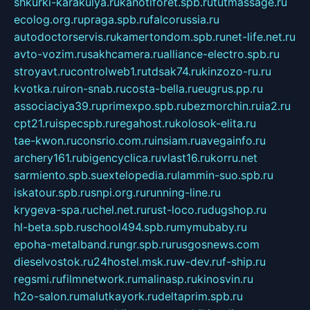
shkurki-karakulya.ru
kanotiforet.spb.ru
tutmassage.ru
ecolog.org.ru
praga.spb.ru
falcorussia.ru
autodoctorservis.ru
kamertondom.spb.ru
net-life.net.ru
avto-vozim.ru
sakhcamera.ru
alliance-electro.spb.ru
stroyavt.ru
controlweb1.ru
tdsak74.ru
kinzozo-ru.ru
kvotka.ru
iron-snab.ru
costa-bella.ru
eugrus.pp.ru
associaciya39.ru
primexpo.spb.ru
bezmorchin.ru
ia2.ru
cpt21.ru
ispecspb.ru
regahost.ru
kolosok-elita.ru
tae-kwon.ru
consrio.com.ru
insiam.ru
avegainfo.ru
archery161.ru
bigencyclica.ru
vlast16.ru
korru.net
sarmiento.spb.su
extelopedia.ru
lammin-suo.spb.ru
iskatour.spb.ru
snpi.org.ru
running-line.ru
krygeva-spa.ru
chel.net.ru
rust-loco.ru
dugshop.ru
hl-beta.spb.ru
school494.spb.ru
mymubaby.ru
epoha-metalband.ru
ngr.spb.ru
rusgosnews.com
dieselvostok.ru
24hostel.msk.ru
w-dev.ru
f-ship.ru
regsmi.ru
filmnetwork.ru
malinasp.ru
kinosvin.ru
h2o-salon.ru
malutkayork.ru
deltaprim.spb.ru