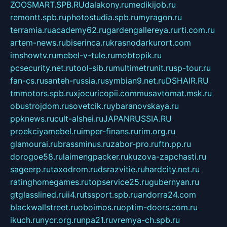
ZOOSMART.SPB.RU
dalakony.ru
medikijob.ru
remontt.spb.ru
photostudia.spb.ru
myragon.ru
terramia.ru
academy62.ru
gardengallereya.ru
rti.com.ru
artem-news.ru
biserinca.ru
krasnodarkurort.com
imshowtv.ru
mebel-v-tule.ru
mobtopik.ru
pcsecurity.net.ru
tool-sib.ru
multimetrunit.ru
sp-tour.ru
fan-cs.ru
santeh-russia.ru
symbian9.net.ru
DSHAIR.RU
tmmotors.spb.ru
xjocuricopii.com
musavtomat.msk.ru
obustrojdom.ru
sovetcik.ru
ybaranovskaya.ru
ppknews.ru
cult-alshei.ru
JAPANRUSSIA.RU
proekciyamebel.ru
imper-finans.ru
rim.org.ru
glamourai.ru
brassminus.ru
zabor-pro.ru
ftn.pp.ru
dorogoe58.ru
laimengpacker.ru
kuzova-zapchasti.ru
sageerp.ru
taxodrom.ru
dsrazvitie.ru
hardcity.net.ru
ratinghomegames.ru
topservice25.ru
gubernyan.ru
gtglasslined.ru
ii4.ru
tssport.spb.ru
andorra24.com
blackwallstreet.ru
oboimos.ru
optim-doors.com.ru
ikuch.ru
nycr.org.ru
npa21.ru
vremya-ch.spb.ru