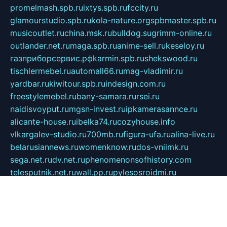
promelmash.spb.ru
ixtys.spb.ru
fccity.ru
glamourstudio.spb.ru
kola-nature.org
spbmaster.spb.ru
musicoutlet.ru
china.msk.ru
bulldog.su
grimm-online.ru
outlander.net.ru
maga.spb.ru
anime-sell.ru
keseloy.ru
газприборсервис.рф
karmin.spb.ru
shekswood.ru
tischlermebel.ru
automall66.ru
mag-vladimir.ru
yardbar.ru
kiwitour.spb.ru
indesign.com.ru
freestylemebel.ru
bany-samara.ru
rsei.ru
naidisvoyput.ru
mgsn-invest.ru
ipkamerasannce.ru
alicante-house.ru
ibelka74.ru
cozyhouse.info
vlkargalev-studio.ru
700mb.ru
figura-ufa.ru
alina-live.ru
belarusiannews.ru
womenknow.ru
dos-vniimk.ru
sega.net.ru
dv.net.ru
phenomenonsofhistory.com
telesputnik.net.ru
wall.pp.ru
pylesosroidmi.ru
gtc-clan.ru
cligs.ru
bibikazap.ru
popova.org.ru
netwhistler.spb.ru
bellvil.ru
bonzon.ru
iss-vladik.ru
defiparis.net.ru
las-gryzas.ru
amku.ru
electednews.spb.ru
feather.org.ru
spar72.ru
tankiigri.ru