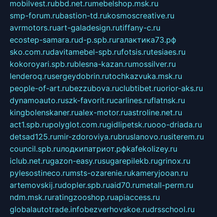
mobilvest.ru
bbd.net.ru
mebelshop.msk.ru
smp-forum.ru
bastion-td.ru
kosmoscreative.ru
avrmotors.ru
art-galadesign.ru
tiffany-c.ru
ecostep-samara.ru
d-p.spb.ru
галактика73.рф
sko.com.ru
davitamebel-spb.ru
fotsis.ru
tesiaes.ru
kokoroyari.spb.ru
blesna-kazan.ru
mossilver.ru
lenderoq.ru
sergeydobrin.ru
tochkazvuka.msk.ru
people-of-art.ru
bezzubova.ru
clubtibet.ru
orior-aks.ru
dynamoauto.ru
szk-favorit.ru
carlines.ru
flatnsk.ru
kingbolenskaner.ru
alex-motor.ru
astroline.net.ru
act1.spb.ru
polyglot.com.ru
gidlipetsk.ru
ooo-driada.ru
detsad125.ru
mir-zdoroviya.ru
bruslanovo.ru
siterem.ru
council.spb.ru
лодкипатриот.рф
kafekolizey.ru
iclub.net.ru
gazon-easy.ru
sugarepilekb.ru
grinox.ru
pylesostineco.ru
msts-ozarenie.ru
kameryjooan.ru
artemovskij.ru
dopler.spb.ru
aid70.ru
metall-perm.ru
ndm.msk.ru
ratingzooshop.ru
apiaccess.ru
globalautotrade.info
bezverhovskoe.ru
drsschool.ru