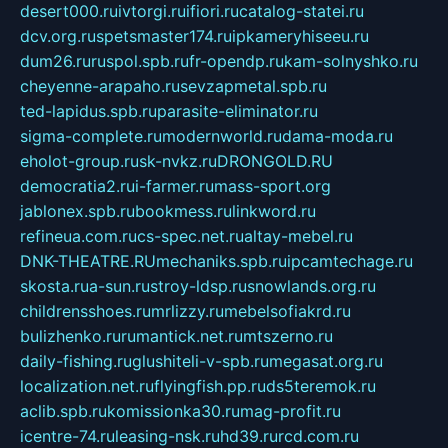
desert000.ru
ivtorgi.ru
ifiori.ru
catalog-statei.ru
dcv.org.ru
spetsmaster174.ru
ipkameryhiseeu.ru
dum26.ru
ruspol.spb.ru
fr-opendp.ru
kam-solnyshko.ru
cheyenne-arapaho.ru
sevzapmetal.spb.ru
ted-lapidus.spb.ru
parasite-eliminator.ru
sigma-complete.ru
modernworld.ru
dama-moda.ru
eholot-group.ru
sk-nvkz.ru
DRONGOLD.RU
democratia2.ru
i-farmer.ru
mass-sport.org
jablonex.spb.ru
bookmess.ru
linkword.ru
refineua.com.ru
cs-spec.net.ru
altay-mebel.ru
DNK-THEATRE.RU
mechaniks.spb.ru
ipcamtechage.ru
skosta.ru
a-sun.ru
stroy-ldsp.ru
snowlands.org.ru
childrensshoes.ru
mrlizzy.ru
mebelsofiakrd.ru
bulizhenko.ru
rumantick.net.ru
mtszerno.ru
daily-fishing.ru
glushiteli-v-spb.ru
megasat.org.ru
localization.net.ru
flyingfish.pp.ru
ds5teremok.ru
aclib.spb.ru
komissionka30.ru
mag-profit.ru
icentre-74.ru
leasing-nsk.ru
hd39.ru
rcd.com.ru