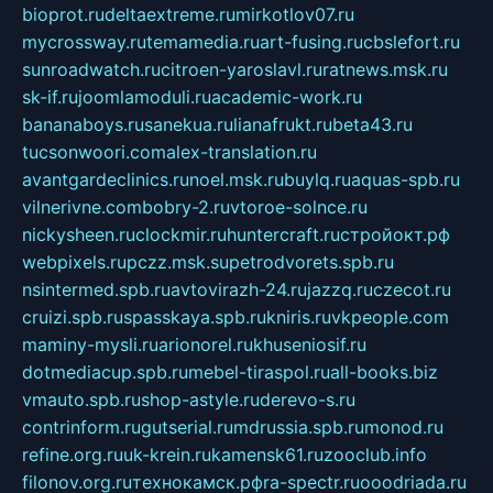
bioprot.ru
deltaextreme.ru
mirkotlov07.ru
mycrossway.ru
temamedia.ru
art-fusing.ru
cbslefort.ru
sunroadwatch.ru
citroen-yaroslavl.ru
ratnews.msk.ru
sk-if.ru
joomlamoduli.ru
academic-work.ru
bananaboys.ru
sanekua.ru
lianafrukt.ru
beta43.ru
tucsonwoori.com
alex-translation.ru
avantgardeclinics.ru
noel.msk.ru
buylq.ru
aquas-spb.ru
vilnerivne.com
bobry-2.ru
vtoroe-solnce.ru
nickysheen.ru
clockmir.ru
huntercraft.ru
стройокт.рф
webpixels.ru
pczz.msk.su
petrodvorets.spb.ru
nsintermed.spb.ru
avtovirazh-24.ru
jazzq.ru
czecot.ru
cruizi.spb.ru
spasskaya.spb.ru
kniris.ru
vkpeople.com
maminy-mysli.ru
arionorel.ru
khuseniosif.ru
dotmediacup.spb.ru
mebel-tiraspol.ru
all-books.biz
vmauto.spb.ru
shop-astyle.ru
derevo-s.ru
contrinform.ru
gutserial.ru
mdrussia.spb.ru
monod.ru
refine.org.ru
uk-krein.ru
kamensk61.ru
zooclub.info
filonov.org.ru
технокамск.рф
ra-spectr.ru
ooodriada.ru