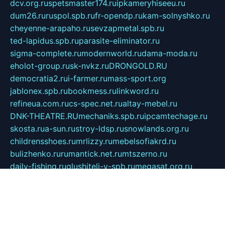
dcv.org.ru
spetsmaster174.ru
ipkameryhiseeu.ru
dum26.ru
ruspol.spb.ru
fr-opendp.ru
kam-solnyshko.ru
cheyenne-arapaho.ru
sevzapmetal.spb.ru
ted-lapidus.spb.ru
parasite-eliminator.ru
sigma-complete.ru
modernworld.ru
dama-moda.ru
eholot-group.ru
sk-nvkz.ru
DRONGOLD.RU
democratia2.ru
i-farmer.ru
mass-sport.org
jablonex.spb.ru
bookmess.ru
linkword.ru
refineua.com.ru
cs-spec.net.ru
altay-mebel.ru
DNK-THEATRE.RU
mechaniks.spb.ru
ipcamtechage.ru
skosta.ru
a-sun.ru
stroy-ldsp.ru
snowlands.org.ru
childrensshoes.ru
mrlizzy.ru
mebelsofiakrd.ru
bulizhenko.ru
rumantick.net.ru
mtszerno.ru
daily-fishing.ru
glushiteli-v-spb.ru
megasat.org.ru
localization.net.ru
flyingfish.pp.ru
ds5teremok.ru
aclib.spb.ru
komissionka30.ru
mag-profit.ru
icentre-74.ru
leasing-nsk.ru
hd39.ru
rcd.com.ru
bioprot.ru
deltaextreme.ru
mirkotlov07.ru