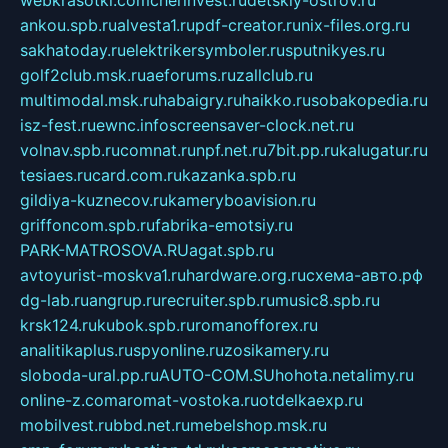
webkrasotki.com
cherinvest.ru
detskiy-ostrov.ru
ankou.spb.ru
alvesta1.ru
pdf-creator.ru
nix-files.org.ru
sakhatoday.ru
elektrikersymboler.ru
sputnikyes.ru
golf2club.msk.ru
aeforums.ru
zallclub.ru
multimodal.msk.ru
habaigry.ru
haikko.ru
sobakopedia.ru
isz-fest.ru
ewnc.info
screensaver-clock.net.ru
volnav.spb.ru
comnat.ru
npf.net.ru
7bit.pp.ru
kalugatur.ru
tesiaes.ru
card.com.ru
kazanka.spb.ru
gildiya-kuznecov.ru
kameryboavision.ru
griffoncom.spb.ru
fabrika-emotsiy.ru
PARK-MATROSOVA.RU
agat.spb.ru
avtoyurist-moskva1.ru
hardware.org.ru
схема-авто.рф
dg-lab.ru
angrup.ru
recruiter.spb.ru
music8.spb.ru
krsk124.ru
kubok.spb.ru
romanofforex.ru
analitikaplus.ru
spyonline.ru
zosikamery.ru
sloboda-ural.pp.ru
AUTO-COM.SU
hohota.net
alimy.ru
online-z.com
aromat-vostoka.ru
otdelkaexp.ru
mobilvest.ru
bbd.net.ru
mebelshop.msk.ru