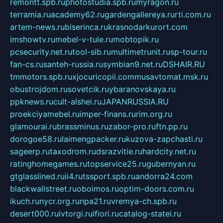
remontt.spb.ru
photostudia.spb.ru
myragon.ru
terramia.ru
academy62.ru
gardengallereya.ru
rti.com.ru
artem-news.ru
biserinca.ru
krasnodarkurort.com
imshowtv.ru
mebel-v-tule.ru
mobtopik.ru
pcsecurity.net.ru
tool-sib.ru
multimetrunit.ru
sp-tour.ru
fan-cs.ru
santeh-russia.ru
symbian9.net.ru
DSHAIR.RU
tmmotors.spb.ru
xjocuricopii.com
musavtomat.msk.ru
obustrojdom.ru
sovetcik.ru
ybaranovskaya.ru
ppknews.ru
cult-alshei.ru
JAPANRUSSIA.RU
proekciyamebel.ru
imper-finans.ru
rim.org.ru
glamourai.ru
brassminus.ru
zabor-pro.ru
ftn.pp.ru
dorogoe58.ru
laimengpacker.ru
kuzova-zapchasti.ru
sageerp.ru
taxodrom.ru
dsrazvitie.ru
hardcity.net.ru
ratinghomegames.ru
topservice25.ru
gubernyan.ru
gtglasslined.ru
ii4.ru
tssport.spb.ru
andorra24.com
blackwallstreet.ru
oboimos.ru
optim-doors.com.ru
ikuch.ru
nycr.org.ru
npa21.ru
vremya-ch.spb.ru
desert000.ru
ivtorgi.ru
ifiori.ru
catalog-statei.ru