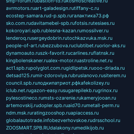
smp-forum.ru
bastion-td.ru
kosmoscreative.ru
avrmotors.ru
art-galadesign.ru
tiffany-c.ru
ecostep-samara.ru
d-p.spb.ru
галактика73.рф
sko.com.ru
davitamebel-spb.ru
fotsis.ru
tesiaes.ru
kokoroyari.spb.ru
blesna-kazan.ru
mossilver.ru
lenderoq.ru
sergeydobrin.ru
tochkazvuka.msk.ru
people-of-art.ru
bezzubova.ru
clubtibet.ru
orior-aks.ru
dynamoauto.ru
szk-favorit.ru
carlines.ru
flatnsk.ru
kingbolenskaner.ru
alex-motor.ru
astroline.net.ru
act1.spb.ru
polyglot.com.ru
gidlipetsk.ru
ooo-driada.ru
detsad125.ru
mir-zdoroviya.ru
bruslanovo.ru
siterem.ru
council.spb.ru
лодкипатриот.рф
kafekolizey.ru
iclub.net.ru
gazon-easy.ru
sugarepilekb.ru
grinox.ru
pylesostineco.ru
msts-ozarenie.ru
kameryjooan.ru
artemovskij.ru
dopler.spb.ru
aid70.ru
metall-perm.ru
ndm.msk.ru
ratingzooshop.ru
apiaccess.ru
globalautotrade.info
bezverhovskoe.ru
drsschool.ru
ZOOSMART.SPB.RU
dalakony.ru
medikijob.ru