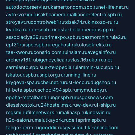
autodoctorservis.ru
kamertondom.spb.ru
net-life.net.ru
avto-vozim.ru
sakhcamera.ru
alliance-electro.spb.ru
stroyavt.ru
controlweb1.ru
tdsak74.ru
kinzozo-ru.ru
kvotka.ru
iron-snab.ru
costa-bella.ru
eugrus.pp.ru
associaciya39.ru
primexpo.spb.ru
bezmorchin.ru
ia2.ru
cpt21.ru
ispecspb.ru
regahost.ru
kolosok-elita.ru
tae-kwon.ru
consrio.com.ru
insiam.ru
avegainfo.ru
archery161.ru
bigencyclica.ru
vlast16.ru
korru.net
sarmiento.spb.su
extelopedia.ru
lammin-suo.spb.ru
iskatour.spb.ru
snpi.org.ru
running-line.ru
krygeva-spa.ru
chel.net.ru
rust-loco.ru
dugshop.ru
hl-beta.spb.ru
school494.spb.ru
mymubaby.ru
epoha-metalband.ru
ngr.spb.ru
rusgosnews.com
dieselvostok.ru
24hostel.msk.ru
w-dev.ru
f-ship.ru
regsmi.ru
filmnetwork.ru
malinasp.ru
kinosvin.ru
h2o-salon.ru
malutkayork.ru
deltaprim.spb.ru
tango-perm.ru
gooddir.ru
sgv.su
multiki-online.com