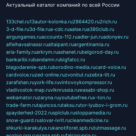
Актуальный каталог компаний по всей России
133chel.ru
13autor-kolonka.ru
2864420.ru
2rich.ru
3-d-file.ru
3d-file.ru
a-cdc.ru
aalse.ru
a380club.ru
airgungames.ru
accounts-112.ru
adler-jun.ru
adonyev.ru
alfeihavsalnassr.ru
altaipant.ru
argentinamia.ru
aria-family.ru
arkrym.ru
ashanet.ru
belgorod-day.ru
bankaribi.ru
bandamn.ru
bigfatcc.ru
blagodarenie-spb.ru
borodino-media.ru
card-voice.ru
cardvoice.ru
zed-online.ru
zvonitut.ru
zebra-tlt.ru
zarafshan.ru
york-life.ru
vintovoykompressor.ru
vladivostok-map.ru
vlknrussia.ru
wasabi-shop.ru
webamator.ru
zaryna.ru
youtubefree.ru
x-ton.ru
trade-farm.ru
tajuncos.ru
taksu.ru
tor-lyubov-i-grom.ru
spayderhed-2022.ru
splclub.ru
stoppamedia.ru
snow-guard.ru
slovar-ivrit.ru
cleanmedicine.ru
shkurki-karakulya.ru
kanotiforet.spb.ru
tutmassage.ru
ecolog.org.ru
praga.spb.ru
falcorussia.ru