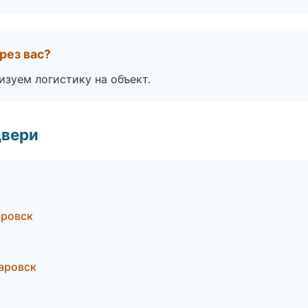
рез вас?
изуем логистику на объект.
двери
аровск
аровск