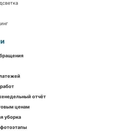
одсветка
динг
ми
обращения
платежей
 работ
женедельный отчёт
птовым ценам
ая уборка
 фотоэтапы