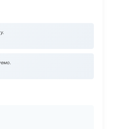
у.
уемо.