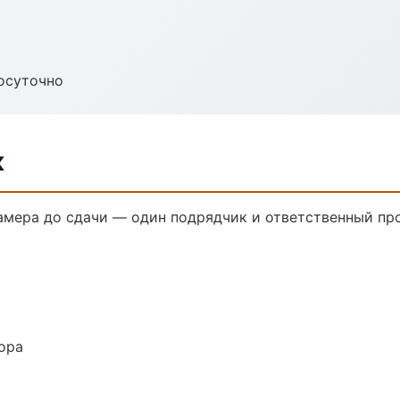
осуточно
к
амера до сдачи — один подрядчик и ответственный пр
ора