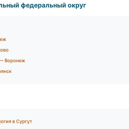
альный федеральный округ
неж
ново
 — Воронеж
рянск
логия в Сургут