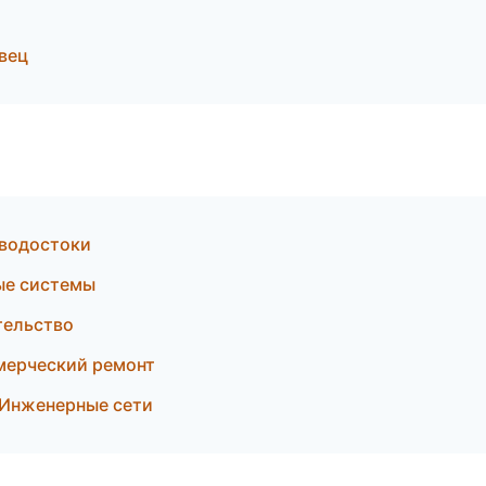
вец
 водостоки
ые системы
тельство
мерческий ремонт
Инженерные сети