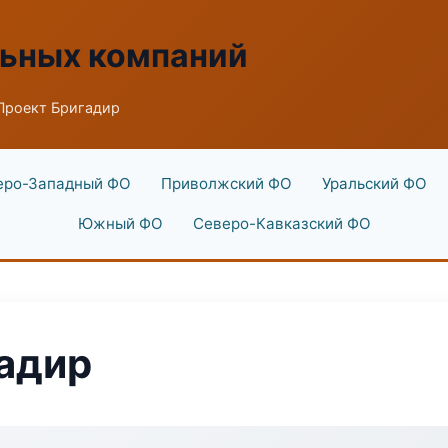
льных компаний
Проект Бригадир
еро-Западный ФО
Приволжский ФО
Уральский ФО
Южный ФО
Северо-Кавказский ФО
адир