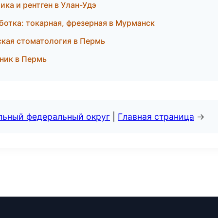
ика и рентген в Улан-Удэ
отка: токарная, фрезерная в Мурманск
ская стоматология в Пермь
чник в Пермь
альный федеральный округ
|
Главная страница
→