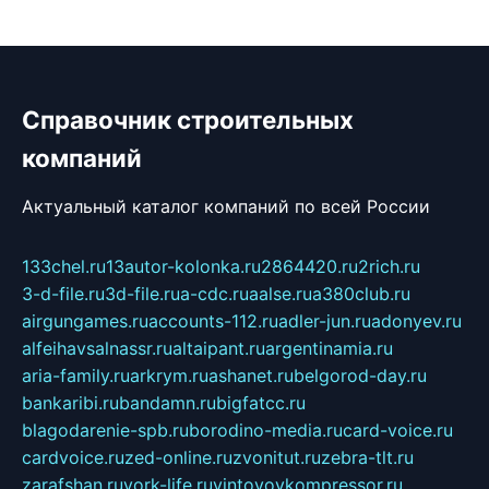
Справочник строительных
компаний
Актуальный каталог компаний по всей России
133chel.ru
13autor-kolonka.ru
2864420.ru
2rich.ru
3-d-file.ru
3d-file.ru
a-cdc.ru
aalse.ru
a380club.ru
airgungames.ru
accounts-112.ru
adler-jun.ru
adonyev.ru
alfeihavsalnassr.ru
altaipant.ru
argentinamia.ru
aria-family.ru
arkrym.ru
ashanet.ru
belgorod-day.ru
bankaribi.ru
bandamn.ru
bigfatcc.ru
blagodarenie-spb.ru
borodino-media.ru
card-voice.ru
cardvoice.ru
zed-online.ru
zvonitut.ru
zebra-tlt.ru
zarafshan.ru
york-life.ru
vintovoykompressor.ru