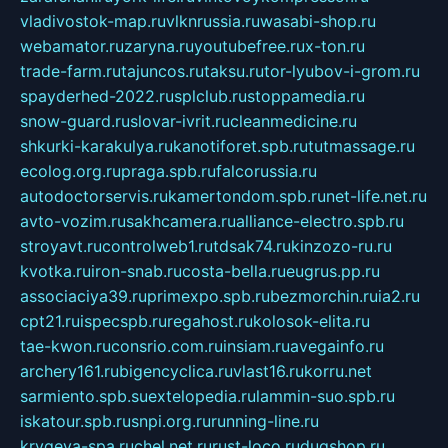
vladivostok-map.ru
vlknrussia.ru
wasabi-shop.ru
webamator.ru
zaryna.ru
youtubefree.ru
x-ton.ru
trade-farm.ru
tajuncos.ru
taksu.ru
tor-lyubov-i-grom.ru
spayderhed-2022.ru
splclub.ru
stoppamedia.ru
snow-guard.ru
slovar-ivrit.ru
cleanmedicine.ru
shkurki-karakulya.ru
kanotiforet.spb.ru
tutmassage.ru
ecolog.org.ru
praga.spb.ru
falcorussia.ru
autodoctorservis.ru
kamertondom.spb.ru
net-life.net.ru
avto-vozim.ru
sakhcamera.ru
alliance-electro.spb.ru
stroyavt.ru
controlweb1.ru
tdsak74.ru
kinzozo-ru.ru
kvotka.ru
iron-snab.ru
costa-bella.ru
eugrus.pp.ru
associaciya39.ru
primexpo.spb.ru
bezmorchin.ru
ia2.ru
cpt21.ru
ispecspb.ru
regahost.ru
kolosok-elita.ru
tae-kwon.ru
consrio.com.ru
insiam.ru
avegainfo.ru
archery161.ru
bigencyclica.ru
vlast16.ru
korru.net
sarmiento.spb.su
extelopedia.ru
lammin-suo.spb.ru
iskatour.spb.ru
snpi.org.ru
running-line.ru
krygeva-spa.ru
chel.net.ru
rust-loco.ru
dugshop.ru