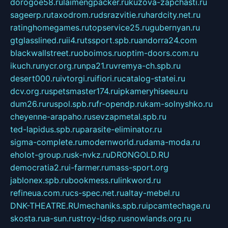
dorogoe58.ru
laimengpacker.ru
kuzova-zapchasti.ru
sageerp.ru
taxodrom.ru
dsrazvitie.ru
hardcity.net.ru
ratinghomegames.ru
topservice25.ru
gubernyan.ru
gtglasslined.ru
ii4.ru
tssport.spb.ru
andorra24.com
blackwallstreet.ru
oboimos.ru
optim-doors.com.ru
ikuch.ru
nycr.org.ru
npa21.ru
vremya-ch.spb.ru
desert000.ru
ivtorgi.ru
ifiori.ru
catalog-statei.ru
dcv.org.ru
spetsmaster174.ru
ipkameryhiseeu.ru
dum26.ru
ruspol.spb.ru
fr-opendp.ru
kam-solnyshko.ru
cheyenne-arapaho.ru
sevzapmetal.spb.ru
ted-lapidus.spb.ru
parasite-eliminator.ru
sigma-complete.ru
modernworld.ru
dama-moda.ru
eholot-group.ru
sk-nvkz.ru
DRONGOLD.RU
democratia2.ru
i-farmer.ru
mass-sport.org
jablonex.spb.ru
bookmess.ru
linkword.ru
refineua.com.ru
cs-spec.net.ru
altay-mebel.ru
DNK-THEATRE.RU
mechaniks.spb.ru
ipcamtechage.ru
skosta.ru
a-sun.ru
stroy-ldsp.ru
snowlands.org.ru