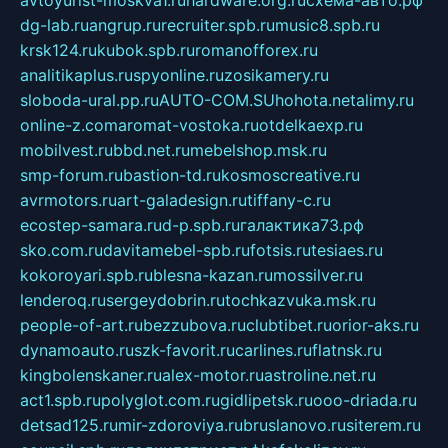
avtoyurist-moskva1.ru
hardware.org.ru
схема-авто.рф
dg-lab.ru
angrup.ru
recruiter.spb.ru
music8.spb.ru
krsk124.ru
kubok.spb.ru
romanofforex.ru
analitikaplus.ru
spyonline.ru
zosikamery.ru
sloboda-ural.pp.ru
AUTO-COM.SU
hohota.net
alimy.ru
online-z.com
aromat-vostoka.ru
otdelkaexp.ru
mobilvest.ru
bbd.net.ru
mebelshop.msk.ru
smp-forum.ru
bastion-td.ru
kosmoscreative.ru
avrmotors.ru
art-galadesign.ru
tiffany-c.ru
ecostep-samara.ru
d-p.spb.ru
галактика73.рф
sko.com.ru
davitamebel-spb.ru
fotsis.ru
tesiaes.ru
kokoroyari.spb.ru
blesna-kazan.ru
mossilver.ru
lenderoq.ru
sergeydobrin.ru
tochkazvuka.msk.ru
people-of-art.ru
bezzubova.ru
clubtibet.ru
orior-aks.ru
dynamoauto.ru
szk-favorit.ru
carlines.ru
flatnsk.ru
kingbolenskaner.ru
alex-motor.ru
astroline.net.ru
act1.spb.ru
polyglot.com.ru
gidlipetsk.ru
ooo-driada.ru
detsad125.ru
mir-zdoroviya.ru
bruslanovo.ru
siterem.ru