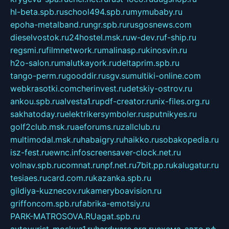
hl-beta.spb.ru
school494.spb.ru
mymubaby.ru
epoha-metalband.ru
ngr.spb.ru
rusgosnews.com
dieselvostok.ru
24hostel.msk.ru
w-dev.ru
f-ship.ru
regsmi.ru
filmnetwork.ru
malinasp.ru
kinosvin.ru
h2o-salon.ru
malutkayork.ru
deltaprim.spb.ru
tango-perm.ru
gooddir.ru
sgv.su
multiki-online.com
webkrasotki.com
cherinvest.ru
detskiy-ostrov.ru
ankou.spb.ru
alvesta1.ru
pdf-creator.ru
nix-files.org.ru
sakhatoday.ru
elektrikersymboler.ru
sputnikyes.ru
golf2club.msk.ru
aeforums.ru
zallclub.ru
multimodal.msk.ru
habaigry.ru
haikko.ru
sobakopedia.ru
isz-fest.ru
ewnc.info
screensaver-clock.net.ru
volnav.spb.ru
comnat.ru
npf.net.ru
7bit.pp.ru
kalugatur.ru
tesiaes.ru
card.com.ru
kazanka.spb.ru
gildiya-kuznecov.ru
kameryboavision.ru
griffoncom.spb.ru
fabrika-emotsiy.ru
PARK-MATROSOVA.RU
agat.spb.ru