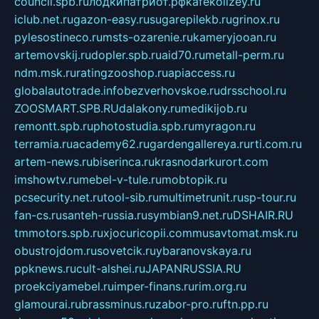
council.spb.ru
лодкипатриот.рф
kafekolizey.ru
iclub.net.ru
gazon-easy.ru
sugarepilekb.ru
grinox.ru
pylesostineco.ru
msts-ozarenie.ru
kameryjooan.ru
artemovskij.ru
dopler.spb.ru
aid70.ru
metall-perm.ru
ndm.msk.ru
ratingzooshop.ru
apiaccess.ru
globalautotrade.info
bezverhovskoe.ru
drsschool.ru
ZOOSMART.SPB.RU
dalakony.ru
medikijob.ru
remontt.spb.ru
photostudia.spb.ru
myragon.ru
terramia.ru
academy62.ru
gardengallereya.ru
rti.com.ru
artem-news.ru
biserinca.ru
krasnodarkurort.com
imshowtv.ru
mebel-v-tule.ru
mobtopik.ru
pcsecurity.net.ru
tool-sib.ru
multimetrunit.ru
sp-tour.ru
fan-cs.ru
santeh-russia.ru
symbian9.net.ru
DSHAIR.RU
tmmotors.spb.ru
xjocuricopii.com
musavtomat.msk.ru
obustrojdom.ru
sovetcik.ru
ybaranovskaya.ru
ppknews.ru
cult-alshei.ru
JAPANRUSSIA.RU
proekciyamebel.ru
imper-finans.ru
rim.org.ru
glamourai.ru
brassminus.ru
zabor-pro.ru
ftn.pp.ru