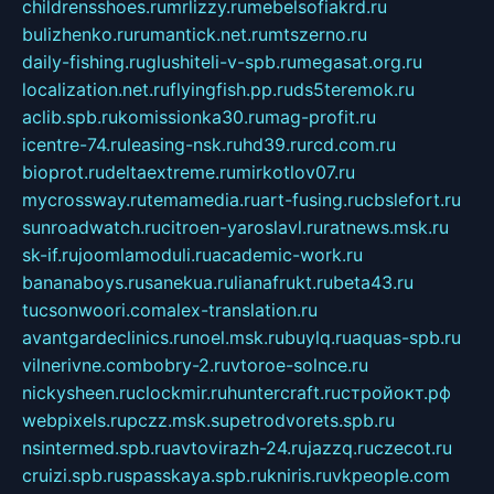
childrensshoes.ru
mrlizzy.ru
mebelsofiakrd.ru
bulizhenko.ru
rumantick.net.ru
mtszerno.ru
daily-fishing.ru
glushiteli-v-spb.ru
megasat.org.ru
localization.net.ru
flyingfish.pp.ru
ds5teremok.ru
aclib.spb.ru
komissionka30.ru
mag-profit.ru
icentre-74.ru
leasing-nsk.ru
hd39.ru
rcd.com.ru
bioprot.ru
deltaextreme.ru
mirkotlov07.ru
mycrossway.ru
temamedia.ru
art-fusing.ru
cbslefort.ru
sunroadwatch.ru
citroen-yaroslavl.ru
ratnews.msk.ru
sk-if.ru
joomlamoduli.ru
academic-work.ru
bananaboys.ru
sanekua.ru
lianafrukt.ru
beta43.ru
tucsonwoori.com
alex-translation.ru
avantgardeclinics.ru
noel.msk.ru
buylq.ru
aquas-spb.ru
vilnerivne.com
bobry-2.ru
vtoroe-solnce.ru
nickysheen.ru
clockmir.ru
huntercraft.ru
стройокт.рф
webpixels.ru
pczz.msk.su
petrodvorets.spb.ru
nsintermed.spb.ru
avtovirazh-24.ru
jazzq.ru
czecot.ru
cruizi.spb.ru
spasskaya.spb.ru
kniris.ru
vkpeople.com