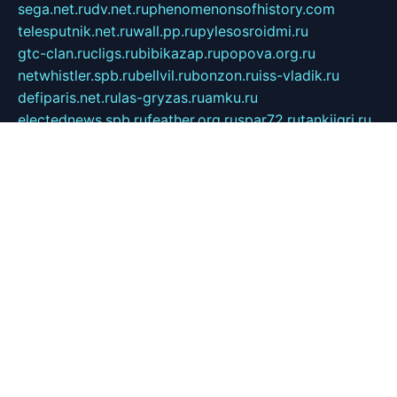
sega.net.ru
dv.net.ru
phenomenonsofhistory.com
telesputnik.net.ru
wall.pp.ru
pylesosroidmi.ru
gtc-clan.ru
cligs.ru
bibikazap.ru
popova.org.ru
netwhistler.spb.ru
bellvil.ru
bonzon.ru
iss-vladik.ru
defiparis.net.ru
las-gryzas.ru
amku.ru
electednews.spb.ru
feather.org.ru
spar72.ru
tankiigri.ru
dominus.com.ru
ibtree.ru
sanykool.pp.ru
unixlib.org.ru
menatep.spb.ru
gartenterrassen.ru
printeka.ru
skvozilka.com.ru
parkovka-pub.ru
lovemobi.ru
art-ru.ru
emulatorz.com.ru
alucomp.com.ru
tatforum.com.ru
alternativa-profi.ru
dermakler.ru
artsurvey.ru
aredir.ru
khimspas.ru
centr-maxi.ru
2018r.ru
bort-stomer-defort.ru
professional2.ru
gibsons.ru
artselena.ru
art-pilot.ru
ingredient.spb.ru
npfpolimer.spb.ru
argentum.spb.ru
hom-edu.ru
af-num.ru
cashadvanceamericasev.org
trexp.spb.ru
apteka-gerzena.ru
vasilyevka.msk.ru
personalloanrgx.org
tishanskiysdk.ru
atma-volga.ru