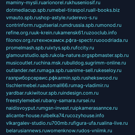
maminy-mysli.ru
arionorel.ru
khuseniosif.ru
dotmediacup.spb.ru
mebel-tiraspol.ru
all-books.biz
vmauto.spb.ru
shop-astyle.ru
derevo-s.ru
contrinform.ru
gutserial.ru
mdrussia.spb.ru
monod.ru
refine.org.ru
uk-krein.ru
kamensk61.ru
zooclub.info
filonov.org.ru
технокамск.рф
ra-spectr.ru
ooodriada.ru
promelmash.spb.ru
ixtys.spb.ru
fccity.ru
glamourstudio.spb.ru
kola-nature.org
spbmaster.spb.ru
musicoutlet.ru
china.msk.ru
bulldog.su
grimm-online.ru
outlander.net.ru
maga.spb.ru
anime-sell.ru
keseloy.ru
газприборсервис.рф
karmin.spb.ru
shekswood.ru
tischlermebel.ru
automall66.ru
mag-vladimir.ru
yardbar.ru
kiwitour.spb.ru
indesign.com.ru
freestylemebel.ru
bany-samara.ru
rsei.ru
naidisvoyput.ru
mgsn-invest.ru
ipkamerasannce.ru
alicante-house.ru
ibelka74.ru
cozyhouse.info
vlkargalev-studio.ru
700mb.ru
figura-ufa.ru
alina-live.ru
belarusiannews.ru
womenknow.ru
dos-vniimk.ru