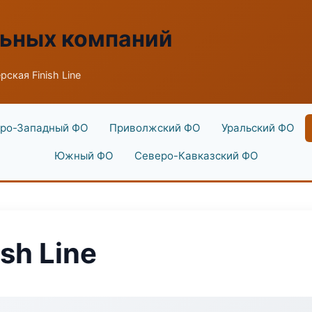
льных компаний
ская Finish Line
ро-Западный ФО
Приволжский ФО
Уральский ФО
Южный ФО
Северо-Кавказский ФО
sh Line