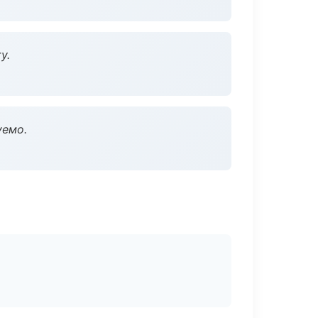
у.
уемо.