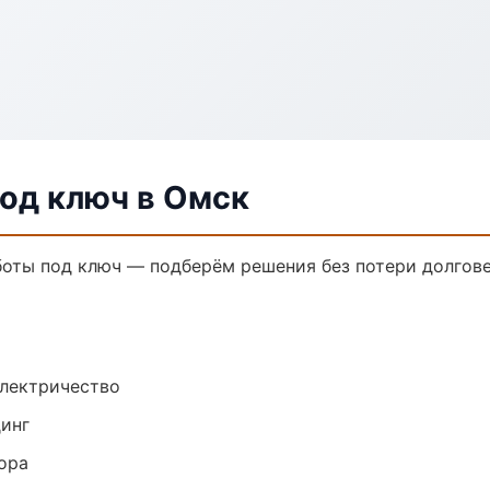
од ключ в Омск
оты под ключ — подберём решения без потери долгове
электричество
динг
ора