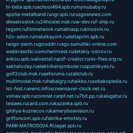
hl-beta.spb.ru
school494.spb.ru
mymubaby.ru
epoha-metalband.ru
ngr.spb.ru
rusgosnews.com
dieselvostok.ru
24hostel.msk.ru
w-dev.ru
f-ship.ru
regsmi.ru
filmnetwork.ru
malinasp.ru
kinosvin.ru
h2o-salon.ru
malutkayork.ru
deltaprim.spb.ru
tango-perm.ru
gooddir.ru
sgv.su
multiki-online.com
webkrasotki.com
cherinvest.ru
detskiy-ostrov.ru
ankou.spb.ru
alvesta1.ru
pdf-creator.ru
nix-files.org.ru
sakhatoday.ru
elektrikersymboler.ru
sputnikyes.ru
golf2club.msk.ru
aeforums.ru
zallclub.ru
multimodal.msk.ru
habaigry.ru
haikko.ru
sobakopedia.ru
isz-fest.ru
ewnc.info
screensaver-clock.net.ru
volnav.spb.ru
comnat.ru
npf.net.ru
7bit.pp.ru
kalugatur.ru
tesiaes.ru
card.com.ru
kazanka.spb.ru
gildiya-kuznecov.ru
kameryboavision.ru
griffoncom.spb.ru
fabrika-emotsiy.ru
PARK-MATROSOVA.RU
agat.spb.ru