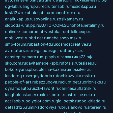
avtoyurist-moskva1.ru
hardware.org.ru
схема-авто.рф
dg-lab.ru
angrup.ru
recruiter.spb.ru
music8.spb.ru
krsk124.ru
kubok.spb.ru
romanofforex.ru
analitikaplus.ru
spyonline.ru
zosikamery.ru
sloboda-ural.pp.ru
AUTO-COM.SU
hohota.net
alimy.ru
online-z.com
aromat-vostoka.ru
otdelkaexp.ru
mobilvest.ru
bbd.net.ru
mebelshop.msk.ru
smp-forum.ru
bastion-td.ru
kosmoscreative.ru
avrmotors.ru
art-galadesign.ru
tiffany-c.ru
ecostep-samara.ru
d-p.spb.ru
галактика73.рф
sko.com.ru
davitamebel-spb.ru
fotsis.ru
tesiaes.ru
kokoroyari.spb.ru
blesna-kazan.ru
mossilver.ru
lenderoq.ru
sergeydobrin.ru
tochkazvuka.msk.ru
people-of-art.ru
bezzubova.ru
clubtibet.ru
orior-aks.ru
dynamoauto.ru
szk-favorit.ru
carlines.ru
flatnsk.ru
kingbolenskaner.ru
alex-motor.ru
astroline.net.ru
act1.spb.ru
polyglot.com.ru
gidlipetsk.ru
ooo-driada.ru
detsad125.ru
mir-zdoroviya.ru
bruslanovo.ru
siterem.ru