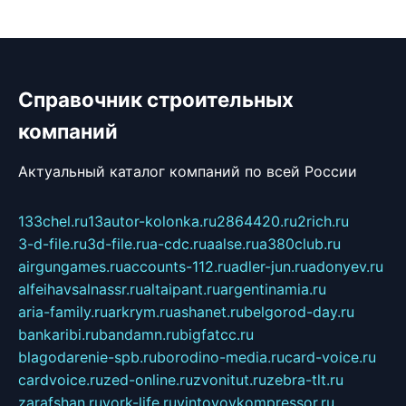
Справочник строительных
компаний
Актуальный каталог компаний по всей России
133chel.ru
13autor-kolonka.ru
2864420.ru
2rich.ru
3-d-file.ru
3d-file.ru
a-cdc.ru
aalse.ru
a380club.ru
airgungames.ru
accounts-112.ru
adler-jun.ru
adonyev.ru
alfeihavsalnassr.ru
altaipant.ru
argentinamia.ru
aria-family.ru
arkrym.ru
ashanet.ru
belgorod-day.ru
bankaribi.ru
bandamn.ru
bigfatcc.ru
blagodarenie-spb.ru
borodino-media.ru
card-voice.ru
cardvoice.ru
zed-online.ru
zvonitut.ru
zebra-tlt.ru
zarafshan.ru
york-life.ru
vintovoykompressor.ru