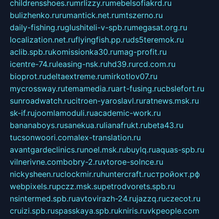
childrensshoes.ru
mrlizzy.ru
mebelsofiakrd.ru
bulizhenko.ru
rumantick.net.ru
mtszerno.ru
daily-fishing.ru
glushiteli-v-spb.ru
megasat.org.ru
localization.net.ru
flyingfish.pp.ru
ds5teremok.ru
aclib.spb.ru
komissionka30.ru
mag-profit.ru
icentre-74.ru
leasing-nsk.ru
hd39.ru
rcd.com.ru
bioprot.ru
deltaextreme.ru
mirkotlov07.ru
mycrossway.ru
temamedia.ru
art-fusing.ru
cbslefort.ru
sunroadwatch.ru
citroen-yaroslavl.ru
ratnews.msk.ru
sk-if.ru
joomlamoduli.ru
academic-work.ru
bananaboys.ru
sanekua.ru
lianafrukt.ru
beta43.ru
tucsonwoori.com
alex-translation.ru
avantgardeclinics.ru
noel.msk.ru
buylq.ru
aquas-spb.ru
vilnerivne.com
bobry-2.ru
vtoroe-solnce.ru
nickysheen.ru
clockmir.ru
huntercraft.ru
стройокт.рф
webpixels.ru
pczz.msk.su
petrodvorets.spb.ru
nsintermed.spb.ru
avtovirazh-24.ru
jazzq.ru
czecot.ru
cruizi.spb.ru
spasskaya.spb.ru
kniris.ru
vkpeople.com