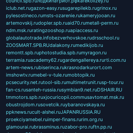
council.spb.ru
лодкипатриот.рф
kafekolizey.ru
iclub.net.ru
gazon-easy.ru
sugarepilekb.ru
grinox.ru
pylesostineco.ru
msts-ozarenie.ru
kameryjooan.ru
artemovskij.ru
dopler.spb.ru
aid70.ru
metall-perm.ru
ndm.msk.ru
ratingzooshop.ru
apiaccess.ru
globalautotrade.info
bezverhovskoe.ru
drsschool.ru
ZOOSMART.SPB.RU
dalakony.ru
medikijob.ru
remontt.spb.ru
photostudia.spb.ru
myragon.ru
terramia.ru
academy62.ru
gardengallereya.ru
rti.com.ru
artem-news.ru
biserinca.ru
krasnodarkurort.com
imshowtv.ru
mebel-v-tule.ru
mobtopik.ru
pcsecurity.net.ru
tool-sib.ru
multimetrunit.ru
sp-tour.ru
fan-cs.ru
santeh-russia.ru
symbian9.net.ru
DSHAIR.RU
tmmotors.spb.ru
xjocuricopii.com
musavtomat.msk.ru
obustrojdom.ru
sovetcik.ru
ybaranovskaya.ru
ppknews.ru
cult-alshei.ru
JAPANRUSSIA.RU
proekciyamebel.ru
imper-finans.ru
rim.org.ru
glamourai.ru
brassminus.ru
zabor-pro.ru
ftn.pp.ru