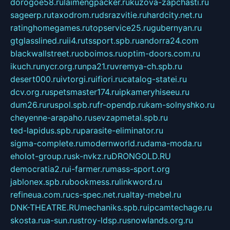
dorogoe58.ru
laimengpacker.ru
kuzova-zapchasti.ru
sageerp.ru
taxodrom.ru
dsrazvitie.ru
hardcity.net.ru
ratinghomegames.ru
topservice25.ru
gubernyan.ru
gtglasslined.ru
ii4.ru
tssport.spb.ru
andorra24.com
blackwallstreet.ru
oboimos.ru
optim-doors.com.ru
ikuch.ru
nycr.org.ru
npa21.ru
vremya-ch.spb.ru
desert000.ru
ivtorgi.ru
ifiori.ru
catalog-statei.ru
dcv.org.ru
spetsmaster174.ru
ipkameryhiseeu.ru
dum26.ru
ruspol.spb.ru
fr-opendp.ru
kam-solnyshko.ru
cheyenne-arapaho.ru
sevzapmetal.spb.ru
ted-lapidus.spb.ru
parasite-eliminator.ru
sigma-complete.ru
modernworld.ru
dama-moda.ru
eholot-group.ru
sk-nvkz.ru
DRONGOLD.RU
democratia2.ru
i-farmer.ru
mass-sport.org
jablonex.spb.ru
bookmess.ru
linkword.ru
refineua.com.ru
cs-spec.net.ru
altay-mebel.ru
DNK-THEATRE.RU
mechaniks.spb.ru
ipcamtechage.ru
skosta.ru
a-sun.ru
stroy-ldsp.ru
snowlands.org.ru