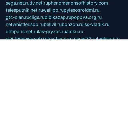
sega.net.ru
dv.net.ru
phenomenonsofhistory.com
telesputnik.net.ru
wall.pp.ru
pylesosroidmi.ru
gtc-clan.ru
cligs.ru
bibikazap.ru
popova.org.ru
netwhistler.spb.ru
bellvil.ru
bonzon.ru
iss-vladik.ru
defiparis.net.ru
las-gryzas.ru
amku.ru
electednews.spb.ru
feather.org.ru
spar72.ru
tankiigri.ru
dominus.com.ru
ibtree.ru
sanykool.pp.ru
unixlib.org.ru
menatep.spb.ru
gartenterrassen.ru
printeka.ru
skvozilka.com.ru
parkovka-pub.ru
lovemobi.ru
art-ru.ru
emulatorz.com.ru
alucomp.com.ru
tatforum.com.ru
alternativa-profi.ru
dermakler.ru
artsurvey.ru
aredir.ru
khimspas.ru
centr-maxi.ru
2018r.ru
bort-stomer-defort.ru
professional2.ru
gibsons.ru
artselena.ru
art-pilot.ru
ingredient.spb.ru
npfpolimer.spb.ru
argentum.spb.ru
hom-edu.ru
af-num.ru
cashadvanceamericasev.org
trexp.spb.ru
apteka-gerzena.ru
vasilyevka.msk.ru
personalloanrgx.org
tishanskiysdk.ru
atma-volga.ru