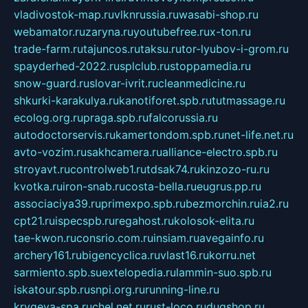
vladivostok-map.ru
vlknrussia.ru
wasabi-shop.ru
webamator.ru
zaryna.ru
youtubefree.ru
x-ton.ru
trade-farm.ru
tajuncos.ru
taksu.ru
tor-lyubov-i-grom.ru
spayderhed-2022.ru
splclub.ru
stoppamedia.ru
snow-guard.ru
slovar-ivrit.ru
cleanmedicine.ru
shkurki-karakulya.ru
kanotiforet.spb.ru
tutmassage.ru
ecolog.org.ru
praga.spb.ru
falcorussia.ru
autodoctorservis.ru
kamertondom.spb.ru
net-life.net.ru
avto-vozim.ru
sakhcamera.ru
alliance-electro.spb.ru
stroyavt.ru
controlweb1.ru
tdsak74.ru
kinzozo-ru.ru
kvotka.ru
iron-snab.ru
costa-bella.ru
eugrus.pp.ru
associaciya39.ru
primexpo.spb.ru
bezmorchin.ru
ia2.ru
cpt21.ru
ispecspb.ru
regahost.ru
kolosok-elita.ru
tae-kwon.ru
consrio.com.ru
insiam.ru
avegainfo.ru
archery161.ru
bigencyclica.ru
vlast16.ru
korru.net
sarmiento.spb.su
extelopedia.ru
lammin-suo.spb.ru
iskatour.spb.ru
snpi.org.ru
running-line.ru
krygeva-spa.ru
chel.net.ru
rust-loco.ru
dugshop.ru