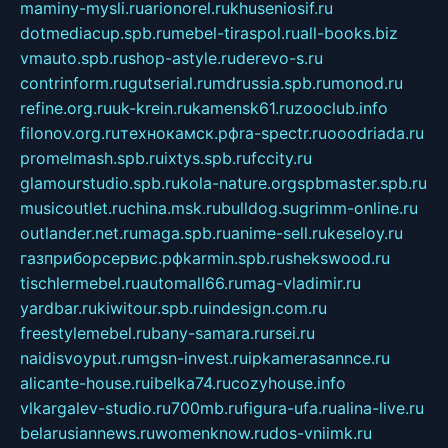
maminy-mysli.ru
arionorel.ru
khuseniosif.ru
dotmediacup.spb.ru
mebel-tiraspol.ru
all-books.biz
vmauto.spb.ru
shop-astyle.ru
derevo-s.ru
contrinform.ru
gutserial.ru
mdrussia.spb.ru
monod.ru
refine.org.ru
uk-krein.ru
kamensk61.ru
zooclub.info
filonov.org.ru
технокамск.рф
ra-spectr.ru
ooodriada.ru
promelmash.spb.ru
ixtys.spb.ru
fccity.ru
glamourstudio.spb.ru
kola-nature.org
spbmaster.spb.ru
musicoutlet.ru
china.msk.ru
bulldog.su
grimm-online.ru
outlander.net.ru
maga.spb.ru
anime-sell.ru
keseloy.ru
газприборсервис.рф
karmin.spb.ru
shekswood.ru
tischlermebel.ru
automall66.ru
mag-vladimir.ru
yardbar.ru
kiwitour.spb.ru
indesign.com.ru
freestylemebel.ru
bany-samara.ru
rsei.ru
naidisvoyput.ru
mgsn-invest.ru
ipkamerasannce.ru
alicante-house.ru
ibelka74.ru
cozyhouse.info
vlkargalev-studio.ru
700mb.ru
figura-ufa.ru
alina-live.ru
belarusiannews.ru
womenknow.ru
dos-vniimk.ru