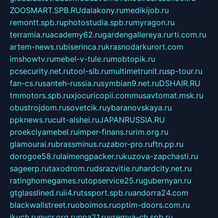
ZOOSMART.SPB.RU
dalakony.ru
medikijob.ru
remontt.spb.ru
photostudia.spb.ru
myragon.ru
terramia.ru
academy62.ru
gardengallereya.ru
rti.com.ru
artem-news.ru
biserinca.ru
krasnodarkurort.com
imshowtv.ru
mebel-v-tule.ru
mobtopik.ru
pcsecurity.net.ru
tool-sib.ru
multimetrunit.ru
sp-tour.ru
fan-cs.ru
santeh-russia.ru
symbian9.net.ru
DSHAIR.RU
tmmotors.spb.ru
xjocuricopii.com
musavtomat.msk.ru
obustrojdom.ru
sovetcik.ru
ybaranovskaya.ru
ppknews.ru
cult-alshei.ru
JAPANRUSSIA.RU
proekciyamebel.ru
imper-finans.ru
rim.org.ru
glamourai.ru
brassminus.ru
zabor-pro.ru
ftn.pp.ru
dorogoe58.ru
laimengpacker.ru
kuzova-zapchasti.ru
sageerp.ru
taxodrom.ru
dsrazvitie.ru
hardcity.net.ru
ratinghomegames.ru
topservice25.ru
gubernyan.ru
gtglasslined.ru
ii4.ru
tssport.spb.ru
andorra24.com
blackwallstreet.ru
oboimos.ru
optim-doors.com.ru
ikuch.ru
nycr.org.ru
npa21.ru
vremya-ch.spb.ru