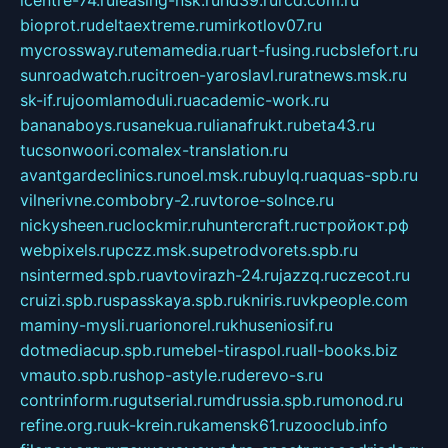
icentre-74.ru
leasing-nsk.ru
hd39.ru
rcd.com.ru
bioprot.ru
deltaextreme.ru
mirkotlov07.ru
mycrossway.ru
temamedia.ru
art-fusing.ru
cbslefort.ru
sunroadwatch.ru
citroen-yaroslavl.ru
ratnews.msk.ru
sk-if.ru
joomlamoduli.ru
academic-work.ru
bananaboys.ru
sanekua.ru
lianafrukt.ru
beta43.ru
tucsonwoori.com
alex-translation.ru
avantgardeclinics.ru
noel.msk.ru
buylq.ru
aquas-spb.ru
vilnerivne.com
bobry-2.ru
vtoroe-solnce.ru
nickysheen.ru
clockmir.ru
huntercraft.ru
стройокт.рф
webpixels.ru
pczz.msk.su
petrodvorets.spb.ru
nsintermed.spb.ru
avtovirazh-24.ru
jazzq.ru
czecot.ru
cruizi.spb.ru
spasskaya.spb.ru
kniris.ru
vkpeople.com
maminy-mysli.ru
arionorel.ru
khuseniosif.ru
dotmediacup.spb.ru
mebel-tiraspol.ru
all-books.biz
vmauto.spb.ru
shop-astyle.ru
derevo-s.ru
contrinform.ru
gutserial.ru
mdrussia.spb.ru
monod.ru
refine.org.ru
uk-krein.ru
kamensk61.ru
zooclub.info