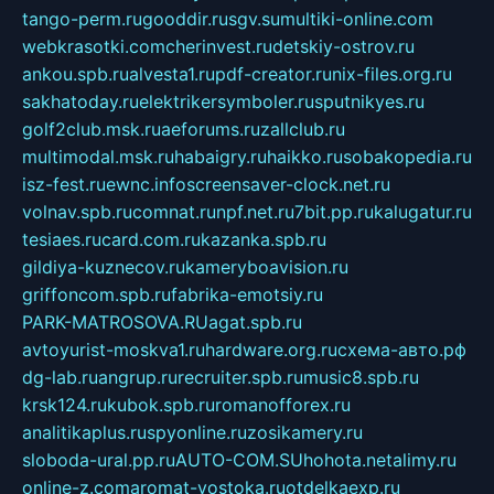
tango-perm.ru
gooddir.ru
sgv.su
multiki-online.com
webkrasotki.com
cherinvest.ru
detskiy-ostrov.ru
ankou.spb.ru
alvesta1.ru
pdf-creator.ru
nix-files.org.ru
sakhatoday.ru
elektrikersymboler.ru
sputnikyes.ru
golf2club.msk.ru
aeforums.ru
zallclub.ru
multimodal.msk.ru
habaigry.ru
haikko.ru
sobakopedia.ru
isz-fest.ru
ewnc.info
screensaver-clock.net.ru
volnav.spb.ru
comnat.ru
npf.net.ru
7bit.pp.ru
kalugatur.ru
tesiaes.ru
card.com.ru
kazanka.spb.ru
gildiya-kuznecov.ru
kameryboavision.ru
griffoncom.spb.ru
fabrika-emotsiy.ru
PARK-MATROSOVA.RU
agat.spb.ru
avtoyurist-moskva1.ru
hardware.org.ru
схема-авто.рф
dg-lab.ru
angrup.ru
recruiter.spb.ru
music8.spb.ru
krsk124.ru
kubok.spb.ru
romanofforex.ru
analitikaplus.ru
spyonline.ru
zosikamery.ru
sloboda-ural.pp.ru
AUTO-COM.SU
hohota.net
alimy.ru
online-z.com
aromat-vostoka.ru
otdelkaexp.ru