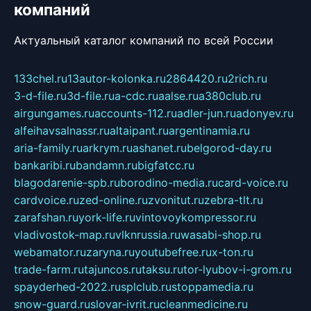
компаний
Актуальный каталог компаний по всей России
133chel.ru
13autor-kolonka.ru
2864420.ru
2rich.ru
3-d-file.ru
3d-file.ru
a-cdc.ru
aalse.ru
a380club.ru
airgungames.ru
accounts-112.ru
adler-jun.ru
adonyev.ru
alfeihavsalnassr.ru
altaipant.ru
argentinamia.ru
aria-family.ru
arkrym.ru
ashanet.ru
belgorod-day.ru
bankaribi.ru
bandamn.ru
bigfatcc.ru
blagodarenie-spb.ru
borodino-media.ru
card-voice.ru
cardvoice.ru
zed-online.ru
zvonitut.ru
zebra-tlt.ru
zarafshan.ru
york-life.ru
vintovoykompressor.ru
vladivostok-map.ru
vlknrussia.ru
wasabi-shop.ru
webamator.ru
zaryna.ru
youtubefree.ru
x-ton.ru
trade-farm.ru
tajuncos.ru
taksu.ru
tor-lyubov-i-grom.ru
spayderhed-2022.ru
splclub.ru
stoppamedia.ru
snow-guard.ru
slovar-ivrit.ru
cleanmedicine.ru