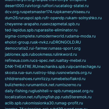
desert000.ru
ivtorgi.ru
ifiori.ru
catalog-statei.ru
dcv.org.ru
spetsmaster174.ru
ipkameryhiseeu.ru
dum26.ru
ruspol.spb.ru
fr-opendp.ru
kam-solnyshko.ru
cheyenne-arapaho.ru
sevzapmetal.spb.ru
ted-lapidus.spb.ru
parasite-eliminator.ru
sigma-complete.ru
modernworld.ru
dama-moda.ru
eholot-group.ru
sk-nvkz.ru
DRONGOLD.RU
democratia2.ru
i-farmer.ru
mass-sport.org
jablonex.spb.ru
bookmess.ru
linkword.ru
refineua.com.ru
cs-spec.net.ru
altay-mebel.ru
DNK-THEATRE.RU
mechaniks.spb.ru
ipcamtechage.ru
skosta.ru
a-sun.ru
stroy-ldsp.ru
snowlands.org.ru
childrensshoes.ru
mrlizzy.ru
mebelsofiakrd.ru
bulizhenko.ru
rumantick.net.ru
mtszerno.ru
daily-fishing.ru
glushiteli-v-spb.ru
megasat.org.ru
localization.net.ru
flyingfish.pp.ru
ds5teremok.ru
aclib.spb.ru
komissionka30.ru
mag-profit.ru