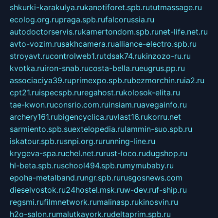
shkurki-karakulya.ru
kanotiforet.spb.ru
tutmassage.ru
ecolog.org.ru
praga.spb.ru
falcorussia.ru
autodoctorservis.ru
kamertondom.spb.ru
net-life.net.ru
avto-vozim.ru
sakhcamera.ru
alliance-electro.spb.ru
stroyavt.ru
controlweb1.ru
tdsak74.ru
kinzozo-ru.ru
kvotka.ru
iron-snab.ru
costa-bella.ru
eugrus.pp.ru
associaciya39.ru
primexpo.spb.ru
bezmorchin.ru
ia2.ru
cpt21.ru
ispecspb.ru
regahost.ru
kolosok-elita.ru
tae-kwon.ru
consrio.com.ru
insiam.ru
avegainfo.ru
archery161.ru
bigencyclica.ru
vlast16.ru
korru.net
sarmiento.spb.su
extelopedia.ru
lammin-suo.spb.ru
iskatour.spb.ru
snpi.org.ru
running-line.ru
krygeva-spa.ru
chel.net.ru
rust-loco.ru
dugshop.ru
hl-beta.spb.ru
school494.spb.ru
mymubaby.ru
epoha-metalband.ru
ngr.spb.ru
rusgosnews.com
dieselvostok.ru
24hostel.msk.ru
w-dev.ru
f-ship.ru
regsmi.ru
filmnetwork.ru
malinasp.ru
kinosvin.ru
h2o-salon.ru
malutkayork.ru
deltaprim.spb.ru