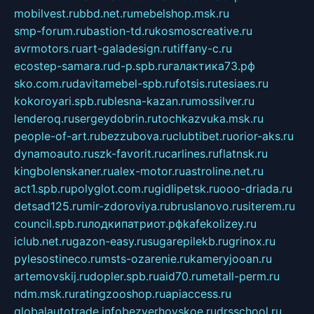
mobilvest.ru
bbd.net.ru
mebelshop.msk.ru
smp-forum.ru
bastion-td.ru
kosmoscreative.ru
avrmotors.ru
art-galadesign.ru
tiffany-c.ru
ecostep-samara.ru
d-p.spb.ru
галактика73.рф
sko.com.ru
davitamebel-spb.ru
fotsis.ru
tesiaes.ru
kokoroyari.spb.ru
blesna-kazan.ru
mossilver.ru
lenderoq.ru
sergeydobrin.ru
tochkazvuka.msk.ru
people-of-art.ru
bezzubova.ru
clubtibet.ru
orior-aks.ru
dynamoauto.ru
szk-favorit.ru
carlines.ru
flatnsk.ru
kingbolenskaner.ru
alex-motor.ru
astroline.net.ru
act1.spb.ru
polyglot.com.ru
gidlipetsk.ru
ooo-driada.ru
detsad125.ru
mir-zdoroviya.ru
bruslanovo.ru
siterem.ru
council.spb.ru
лодкипатриот.рф
kafekolizey.ru
iclub.net.ru
gazon-easy.ru
sugarepilekb.ru
grinox.ru
pylesostineco.ru
msts-ozarenie.ru
kameryjooan.ru
artemovskij.ru
dopler.spb.ru
aid70.ru
metall-perm.ru
ndm.msk.ru
ratingzooshop.ru
apiaccess.ru
globalautotrade.info
bezverhovskoe.ru
drsschool.ru