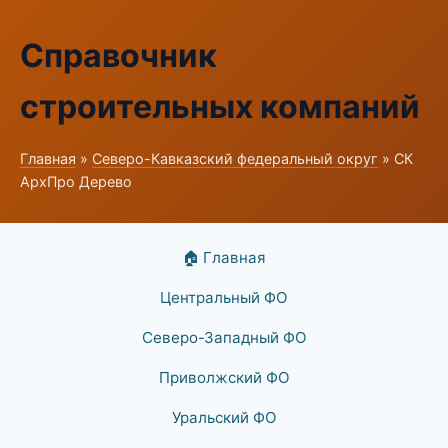
Справочник
строительных компаний
Главная
»
Северо-Кавказский федеральный округ
» СК
АрхПро Дерево
🏠 Главная
Центральный ФО
Северо-Западный ФО
Приволжский ФО
Уральский ФО