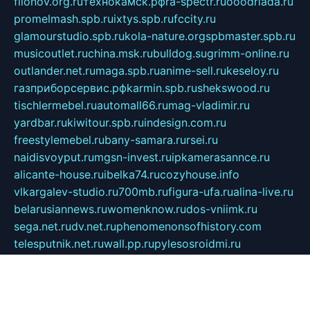
filonov.org.ru
технокамск.рф
ra-spectr.ru
ooodriada.ru
promelmash.spb.ru
ixtys.spb.ru
fccity.ru
glamourstudio.spb.ru
kola-nature.org
spbmaster.spb.ru
musicoutlet.ru
china.msk.ru
bulldog.su
grimm-online.ru
outlander.net.ru
maga.spb.ru
anime-sell.ru
keseloy.ru
газприборсервис.рф
karmin.spb.ru
shekswood.ru
tischlermebel.ru
automall66.ru
mag-vladimir.ru
yardbar.ru
kiwitour.spb.ru
indesign.com.ru
freestylemebel.ru
bany-samara.ru
rsei.ru
naidisvoyput.ru
mgsn-invest.ru
ipkamerasannce.ru
alicante-house.ru
ibelka74.ru
cozyhouse.info
vlkargalev-studio.ru
700mb.ru
figura-ufa.ru
alina-live.ru
belarusiannews.ru
womenknow.ru
dos-vniimk.ru
sega.net.ru
dv.net.ru
phenomenonsofhistory.com
telesputnik.net.ru
wall.pp.ru
pylesosroidmi.ru
gtc-clan.ru
cligs.ru
bibikazap.ru
popova.org.ru
netwhistler.spb.ru
bellvil.ru
bonzon.ru
iss-vladik.ru
defiparis.net.ru
las-gryzas.ru
amku.ru