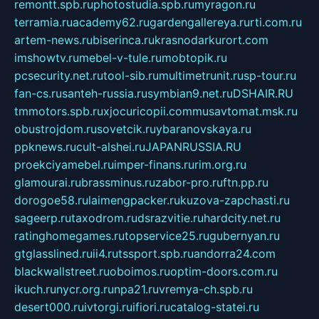
remontt.spb.ru
photostudia.spb.ru
myragon.ru
terramia.ru
academy62.ru
gardengallereya.ru
rti.com.ru
artem-news.ru
biserinca.ru
krasnodarkurort.com
imshowtv.ru
mebel-v-tule.ru
mobtopik.ru
pcsecurity.net.ru
tool-sib.ru
multimetrunit.ru
sp-tour.ru
fan-cs.ru
santeh-russia.ru
symbian9.net.ru
DSHAIR.RU
tmmotors.spb.ru
xjocuricopii.com
musavtomat.msk.ru
obustrojdom.ru
sovetcik.ru
ybaranovskaya.ru
ppknews.ru
cult-alshei.ru
JAPANRUSSIA.RU
proekciyamebel.ru
imper-finans.ru
rim.org.ru
glamourai.ru
brassminus.ru
zabor-pro.ru
ftn.pp.ru
dorogoe58.ru
laimengpacker.ru
kuzova-zapchasti.ru
sageerp.ru
taxodrom.ru
dsrazvitie.ru
hardcity.net.ru
ratinghomegames.ru
topservice25.ru
gubernyan.ru
gtglasslined.ru
ii4.ru
tssport.spb.ru
andorra24.com
blackwallstreet.ru
oboimos.ru
optim-doors.com.ru
ikuch.ru
nycr.org.ru
npa21.ru
vremya-ch.spb.ru
desert000.ru
ivtorgi.ru
ifiori.ru
catalog-statei.ru