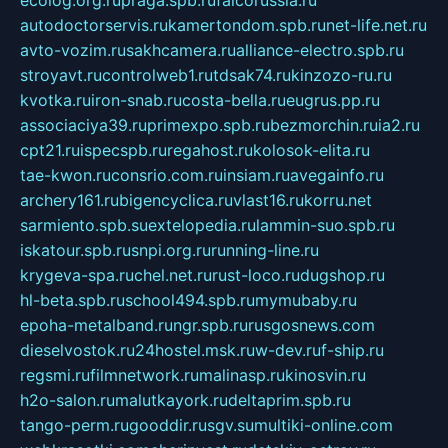
ecolog.org.ru
praga.spb.ru
falcorussia.ru
autodoctorservis.ru
kamertondom.spb.ru
net-life.net.ru
avto-vozim.ru
sakhcamera.ru
alliance-electro.spb.ru
stroyavt.ru
controlweb1.ru
tdsak74.ru
kinzozo-ru.ru
kvotka.ru
iron-snab.ru
costa-bella.ru
eugrus.pp.ru
associaciya39.ru
primexpo.spb.ru
bezmorchin.ru
ia2.ru
cpt21.ru
ispecspb.ru
regahost.ru
kolosok-elita.ru
tae-kwon.ru
consrio.com.ru
insiam.ru
avegainfo.ru
archery161.ru
bigencyclica.ru
vlast16.ru
korru.net
sarmiento.spb.su
extelopedia.ru
lammin-suo.spb.ru
iskatour.spb.ru
snpi.org.ru
running-line.ru
krygeva-spa.ru
chel.net.ru
rust-loco.ru
dugshop.ru
hl-beta.spb.ru
school494.spb.ru
mymubaby.ru
epoha-metalband.ru
ngr.spb.ru
rusgosnews.com
dieselvostok.ru
24hostel.msk.ru
w-dev.ru
f-ship.ru
regsmi.ru
filmnetwork.ru
malinasp.ru
kinosvin.ru
h2o-salon.ru
malutkayork.ru
deltaprim.spb.ru
tango-perm.ru
gooddir.ru
sgv.su
multiki-online.com