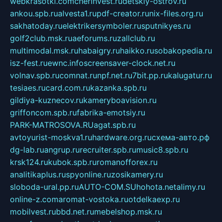
webkrasotki.com
cherinvest.ru
detskiy-ostrov.ru
ankou.spb.ru
alvesta1.ru
pdf-creator.ru
nix-files.org.ru
sakhatoday.ru
elektrikersymboler.ru
sputnikyes.ru
golf2club.msk.ru
aeforums.ru
zallclub.ru
multimodal.msk.ru
habaigry.ru
haikko.ru
sobakopedia.ru
isz-fest.ru
ewnc.info
screensaver-clock.net.ru
volnav.spb.ru
comnat.ru
npf.net.ru
7bit.pp.ru
kalugatur.ru
tesiaes.ru
card.com.ru
kazanka.spb.ru
gildiya-kuznecov.ru
kameryboavision.ru
griffoncom.spb.ru
fabrika-emotsiy.ru
PARK-MATROSOVA.RU
agat.spb.ru
avtoyurist-moskva1.ru
hardware.org.ru
схема-авто.рф
dg-lab.ru
angrup.ru
recruiter.spb.ru
music8.spb.ru
krsk124.ru
kubok.spb.ru
romanofforex.ru
analitikaplus.ru
spyonline.ru
zosikamery.ru
sloboda-ural.pp.ru
AUTO-COM.SU
hohota.net
alimy.ru
online-z.com
aromat-vostoka.ru
otdelkaexp.ru
mobilvest.ru
bbd.net.ru
mebelshop.msk.ru