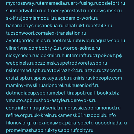
mycrossway.ru
temamedia.ru
art-fusing.ru
cbslefort.ru
sunroadwatch.ru
citroen-yaroslavl.ru
ratnews.msk.ru
sk-if.ru
joomlamoduli.ru
academic-work.ru
bananaboys.ru
sanekua.ru
lianafrukt.ru
beta43.ru
tucsonwoori.com
alex-translation.ru
avantgardeclinics.ru
noel.msk.ru
buylq.ru
aquas-spb.ru
vilnerivne.com
bobry-2.ru
vtoroe-solnce.ru
nickysheen.ru
clockmir.ru
huntercraft.ru
стройокт.рф
webpixels.ru
pczz.msk.su
petrodvorets.spb.ru
nsintermed.spb.ru
avtovirazh-24.ru
jazzq.ru
czecot.ru
cruizi.spb.ru
spasskaya.spb.ru
kniris.ru
vkpeople.com
maminy-mysli.ru
arionorel.ru
khuseniosif.ru
dotmediacup.spb.ru
mebel-tiraspol.ru
all-books.biz
vmauto.spb.ru
shop-astyle.ru
derevo-s.ru
contrinform.ru
gutserial.ru
mdrussia.spb.ru
monod.ru
refine.org.ru
uk-krein.ru
kamensk61.ru
zooclub.info
filonov.org.ru
технокамск.рф
ra-spectr.ru
ooodriada.ru
promelmash.spb.ru
ixtys.spb.ru
fccity.ru