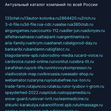
Актуальный каталог компаний по всей России
133chel.ru
13autor-kolonka.ru
2864420.ru
2rich.ru
3-d-file.ru
3d-file.ru
a-cdc.ru
aalse.ru
a380club.ru
airgungames.ru
accounts-112.ru
adler-jun.ru
adonyev.ru
alfeihavsalnassr.ru
altaipant.ru
argentinamia.ru
aria-family.ru
arkrym.ru
ashanet.ru
belgorod-day.ru
bankaribi.ru
bandamn.ru
bigfatcc.ru
blagodarenie-spb.ru
borodino-media.ru
card-voice.ru
cardvoice.ru
zed-online.ru
zvonitut.ru
zebra-tlt.ru
zarafshan.ru
york-life.ru
vintovoykompressor.ru
vladivostok-map.ru
vlknrussia.ru
wasabi-shop.ru
webamator.ru
zaryna.ru
youtubefree.ru
x-ton.ru
trade-farm.ru
tajuncos.ru
taksu.ru
tor-lyubov-i-grom.ru
spayderhed-2022.ru
splclub.ru
stoppamedia.ru
snow-guard.ru
slovar-ivrit.ru
cleanmedicine.ru
shkurki-karakulya.ru
kanotiforet.spb.ru
tutmassage.ru