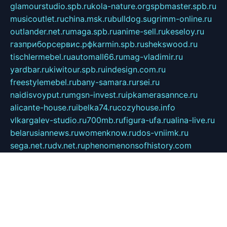
glamourstudio.spb.ru
kola-nature.org
spbmaster.spb.ru
musicoutlet.ru
china.msk.ru
bulldog.su
grimm-online.ru
outlander.net.ru
maga.spb.ru
anime-sell.ru
keseloy.ru
газприборсервис.рф
karmin.spb.ru
shekswood.ru
tischlermebel.ru
automall66.ru
mag-vladimir.ru
yardbar.ru
kiwitour.spb.ru
indesign.com.ru
freestylemebel.ru
bany-samara.ru
rsei.ru
naidisvoyput.ru
mgsn-invest.ru
ipkamerasannce.ru
alicante-house.ru
ibelka74.ru
cozyhouse.info
vlkargalev-studio.ru
700mb.ru
figura-ufa.ru
alina-live.ru
belarusiannews.ru
womenknow.ru
dos-vniimk.ru
sega.net.ru
dv.net.ru
phenomenonsofhistory.com
telesputnik.net.ru
wall.pp.ru
pylesosroidmi.ru
gtc-clan.ru
cligs.ru
bibikazap.ru
popova.org.ru
netwhistler.spb.ru
bellvil.ru
bonzon.ru
iss-vladik.ru
defiparis.net.ru
las-gryzas.ru
amku.ru
electednews.spb.ru
feather.org.ru
spar72.ru
tankiigri.ru
dominus.com.ru
ibtree.ru
sanykool.pp.ru
unixlib.org.ru