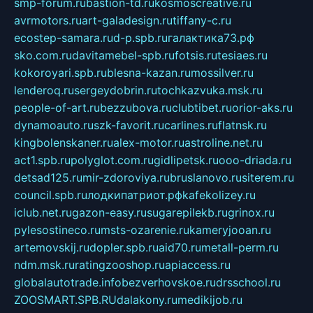
smp-forum.ru
bastion-td.ru
kosmoscreative.ru
avrmotors.ru
art-galadesign.ru
tiffany-c.ru
ecostep-samara.ru
d-p.spb.ru
галактика73.рф
sko.com.ru
davitamebel-spb.ru
fotsis.ru
tesiaes.ru
kokoroyari.spb.ru
blesna-kazan.ru
mossilver.ru
lenderoq.ru
sergeydobrin.ru
tochkazvuka.msk.ru
people-of-art.ru
bezzubova.ru
clubtibet.ru
orior-aks.ru
dynamoauto.ru
szk-favorit.ru
carlines.ru
flatnsk.ru
kingbolenskaner.ru
alex-motor.ru
astroline.net.ru
act1.spb.ru
polyglot.com.ru
gidlipetsk.ru
ooo-driada.ru
detsad125.ru
mir-zdoroviya.ru
bruslanovo.ru
siterem.ru
council.spb.ru
лодкипатриот.рф
kafekolizey.ru
iclub.net.ru
gazon-easy.ru
sugarepilekb.ru
grinox.ru
pylesostineco.ru
msts-ozarenie.ru
kameryjooan.ru
artemovskij.ru
dopler.spb.ru
aid70.ru
metall-perm.ru
ndm.msk.ru
ratingzooshop.ru
apiaccess.ru
globalautotrade.info
bezverhovskoe.ru
drsschool.ru
ZOOSMART.SPB.RU
dalakony.ru
medikijob.ru