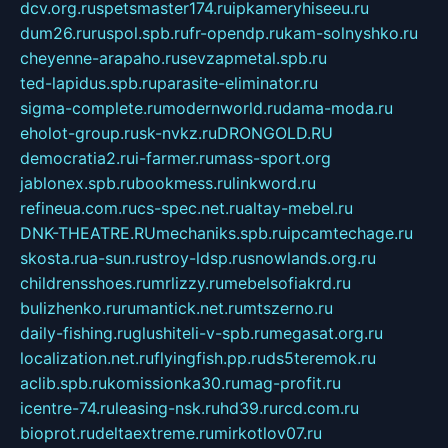
dcv.org.ru
spetsmaster174.ru
ipkameryhiseeu.ru
dum26.ru
ruspol.spb.ru
fr-opendp.ru
kam-solnyshko.ru
cheyenne-arapaho.ru
sevzapmetal.spb.ru
ted-lapidus.spb.ru
parasite-eliminator.ru
sigma-complete.ru
modernworld.ru
dama-moda.ru
eholot-group.ru
sk-nvkz.ru
DRONGOLD.RU
democratia2.ru
i-farmer.ru
mass-sport.org
jablonex.spb.ru
bookmess.ru
linkword.ru
refineua.com.ru
cs-spec.net.ru
altay-mebel.ru
DNK-THEATRE.RU
mechaniks.spb.ru
ipcamtechage.ru
skosta.ru
a-sun.ru
stroy-ldsp.ru
snowlands.org.ru
childrensshoes.ru
mrlizzy.ru
mebelsofiakrd.ru
bulizhenko.ru
rumantick.net.ru
mtszerno.ru
daily-fishing.ru
glushiteli-v-spb.ru
megasat.org.ru
localization.net.ru
flyingfish.pp.ru
ds5teremok.ru
aclib.spb.ru
komissionka30.ru
mag-profit.ru
icentre-74.ru
leasing-nsk.ru
hd39.ru
rcd.com.ru
bioprot.ru
deltaextreme.ru
mirkotlov07.ru