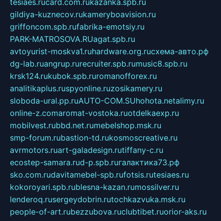
tesiaes.ru
card.com.ru
kazanka.spb.ru
gildiya-kuznecov.ru
kameryboavision.ru
griffoncom.spb.ru
fabrika-emotsiy.ru
PARK-MATROSOVA.RU
agat.spb.ru
avtoyurist-moskva1.ru
hardware.org.ru
схема-авто.рф
dg-lab.ru
angrup.ru
recruiter.spb.ru
music8.spb.ru
krsk124.ru
kubok.spb.ru
romanofforex.ru
analitikaplus.ru
spyonline.ru
zosikamery.ru
sloboda-ural.pp.ru
AUTO-COM.SU
hohota.net
alimy.ru
online-z.com
aromat-vostoka.ru
otdelkaexp.ru
mobilvest.ru
bbd.net.ru
mebelshop.msk.ru
smp-forum.ru
bastion-td.ru
kosmoscreative.ru
avrmotors.ru
art-galadesign.ru
tiffany-c.ru
ecostep-samara.ru
d-p.spb.ru
галактика73.рф
sko.com.ru
davitamebel-spb.ru
fotsis.ru
tesiaes.ru
kokoroyari.spb.ru
blesna-kazan.ru
mossilver.ru
lenderoq.ru
sergeydobrin.ru
tochkazvuka.msk.ru
people-of-art.ru
bezzubova.ru
clubtibet.ru
orior-aks.ru