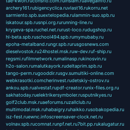
tae-kwon.ru
consrio.com.ru
insiam.ru
avegainfo.ru
archery161.ru
bigencyclica.ru
vlast16.ru
korru.net
sarmiento.spb.su
extelopedia.ru
lammin-suo.spb.ru
iskatour.spb.ru
snpi.org.ru
running-line.ru
krygeva-spa.ru
chel.net.ru
rust-loco.ru
dugshop.ru
hl-beta.spb.ru
school494.spb.ru
mymubaby.ru
epoha-metalband.ru
ngr.spb.ru
rusgosnews.com
dieselvostok.ru
24hostel.msk.ru
w-dev.ru
f-ship.ru
regsmi.ru
filmnetwork.ru
malinasp.ru
kinosvin.ru
h2o-salon.ru
malutkayork.ru
deltaprim.spb.ru
tango-perm.ru
gooddir.ru
sgv.su
multiki-online.com
webkrasotki.com
cherinvest.ru
detskiy-ostrov.ru
ankou.spb.ru
alvesta1.ru
pdf-creator.ru
nix-files.org.ru
sakhatoday.ru
elektrikersymboler.ru
sputnikyes.ru
golf2club.msk.ru
aeforums.ru
zallclub.ru
multimodal.msk.ru
habaigry.ru
haikko.ru
sobakopedia.ru
isz-fest.ru
ewnc.info
screensaver-clock.net.ru
volnav.spb.ru
comnat.ru
npf.net.ru
7bit.pp.ru
kalugatur.ru