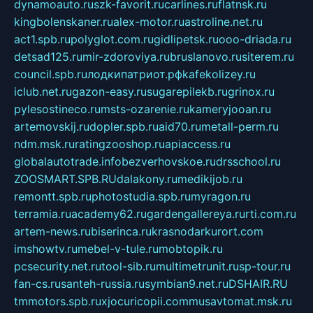
dynamoauto.ru
szk-favorit.ru
carlines.ru
flatnsk.ru
kingbolenskaner.ru
alex-motor.ru
astroline.net.ru
act1.spb.ru
polyglot.com.ru
gidlipetsk.ru
ooo-driada.ru
detsad125.ru
mir-zdoroviya.ru
bruslanovo.ru
siterem.ru
council.spb.ru
лодкипатриот.рф
kafekolizey.ru
iclub.net.ru
gazon-easy.ru
sugarepilekb.ru
grinox.ru
pylesostineco.ru
msts-ozarenie.ru
kameryjooan.ru
artemovskij.ru
dopler.spb.ru
aid70.ru
metall-perm.ru
ndm.msk.ru
ratingzooshop.ru
apiaccess.ru
globalautotrade.info
bezverhovskoe.ru
drsschool.ru
ZOOSMART.SPB.RU
dalakony.ru
medikijob.ru
remontt.spb.ru
photostudia.spb.ru
myragon.ru
terramia.ru
academy62.ru
gardengallereya.ru
rti.com.ru
artem-news.ru
biserinca.ru
krasnodarkurort.com
imshowtv.ru
mebel-v-tule.ru
mobtopik.ru
pcsecurity.net.ru
tool-sib.ru
multimetrunit.ru
sp-tour.ru
fan-cs.ru
santeh-russia.ru
symbian9.net.ru
DSHAIR.RU
tmmotors.spb.ru
xjocuricopii.com
musavtomat.msk.ru