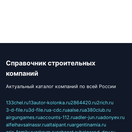
Справочник строительных
компаний
Актуальный каталог компаний по всей России
133chel.ru
13autor-kolonka.ru
2864420.ru
2rich.ru
3-d-file.ru
3d-file.ru
a-cdc.ru
aalse.ru
a380club.ru
airgungames.ru
accounts-112.ru
adler-jun.ru
adonyev.ru
alfeihavsalnassr.ru
altaipant.ru
argentinamia.ru
aria-family.ru
arkrym.ru
ashanet.ru
belgorod-day.ru