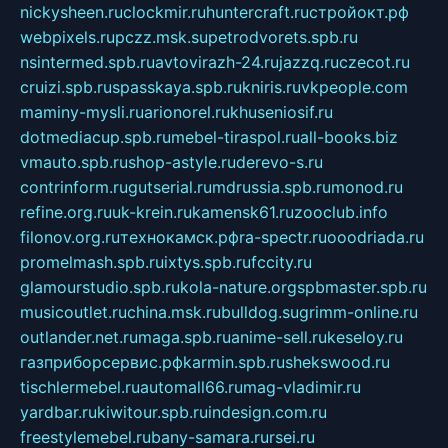
nickysheen.ru
clockmir.ru
huntercraft.ru
стройокт.рф
webpixels.ru
pczz.msk.su
petrodvorets.spb.ru
nsintermed.spb.ru
avtovirazh-24.ru
jazzq.ru
czecot.ru
cruizi.spb.ru
spasskaya.spb.ru
kniris.ru
vkpeople.com
maminy-mysli.ru
arionorel.ru
khuseniosif.ru
dotmediacup.spb.ru
mebel-tiraspol.ru
all-books.biz
vmauto.spb.ru
shop-astyle.ru
derevo-s.ru
contrinform.ru
gutserial.ru
mdrussia.spb.ru
monod.ru
refine.org.ru
uk-krein.ru
kamensk61.ru
zooclub.info
filonov.org.ru
технокамск.рф
ra-spectr.ru
ooodriada.ru
promelmash.spb.ru
ixtys.spb.ru
fccity.ru
glamourstudio.spb.ru
kola-nature.org
spbmaster.spb.ru
musicoutlet.ru
china.msk.ru
bulldog.su
grimm-online.ru
outlander.net.ru
maga.spb.ru
anime-sell.ru
keseloy.ru
газприборсервис.рф
karmin.spb.ru
shekswood.ru
tischlermebel.ru
automall66.ru
mag-vladimir.ru
yardbar.ru
kiwitour.spb.ru
indesign.com.ru
freestylemebel.ru
bany-samara.ru
rsei.ru