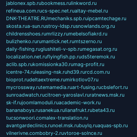
jablonex.spb.ru
bookmess.ru
linkword.ru
refineua.com.ru
cs-spec.net.ru
altay-mebel.ru
DNK-THEATRE.RU
mechaniks.spb.ru
ipcamtechage.ru
skosta.ru
a-sun.ru
stroy-ldsp.ru
snowlands.org.ru
childrensshoes.ru
mrlizzy.ru
mebelsofiakrd.ru
bulizhenko.ru
rumantick.net.ru
mtszerno.ru
daily-fishing.ru
glushiteli-v-spb.ru
megasat.org.ru
localization.net.ru
flyingfish.pp.ru
ds5teremok.ru
aclib.spb.ru
komissionka30.ru
mag-profit.ru
icentre-74.ru
leasing-nsk.ru
hd39.ru
rcd.com.ru
bioprot.ru
deltaextreme.ru
mirkotlov07.ru
mycrossway.ru
temamedia.ru
art-fusing.ru
cbslefort.ru
sunroadwatch.ru
citroen-yaroslavl.ru
ratnews.msk.ru
sk-if.ru
joomlamoduli.ru
academic-work.ru
bananaboys.ru
sanekua.ru
lianafrukt.ru
beta43.ru
tucsonwoori.com
alex-translation.ru
avantgardeclinics.ru
noel.msk.ru
buylq.ru
aquas-spb.ru
vilnerivne.com
bobry-2.ru
vtoroe-solnce.ru