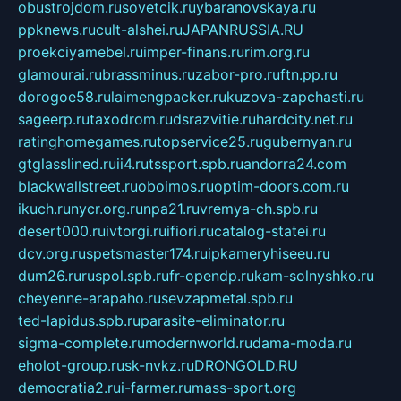
obustrojdom.ru
sovetcik.ru
ybaranovskaya.ru
ppknews.ru
cult-alshei.ru
JAPANRUSSIA.RU
proekciyamebel.ru
imper-finans.ru
rim.org.ru
glamourai.ru
brassminus.ru
zabor-pro.ru
ftn.pp.ru
dorogoe58.ru
laimengpacker.ru
kuzova-zapchasti.ru
sageerp.ru
taxodrom.ru
dsrazvitie.ru
hardcity.net.ru
ratinghomegames.ru
topservice25.ru
gubernyan.ru
gtglasslined.ru
ii4.ru
tssport.spb.ru
andorra24.com
blackwallstreet.ru
oboimos.ru
optim-doors.com.ru
ikuch.ru
nycr.org.ru
npa21.ru
vremya-ch.spb.ru
desert000.ru
ivtorgi.ru
ifiori.ru
catalog-statei.ru
dcv.org.ru
spetsmaster174.ru
ipkameryhiseeu.ru
dum26.ru
ruspol.spb.ru
fr-opendp.ru
kam-solnyshko.ru
cheyenne-arapaho.ru
sevzapmetal.spb.ru
ted-lapidus.spb.ru
parasite-eliminator.ru
sigma-complete.ru
modernworld.ru
dama-moda.ru
eholot-group.ru
sk-nvkz.ru
DRONGOLD.RU
democratia2.ru
i-farmer.ru
mass-sport.org