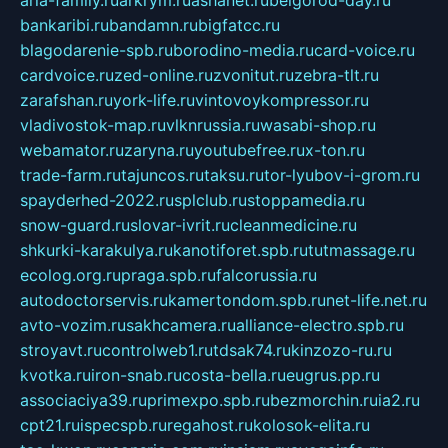
bankaribi.ru
bandamn.ru
bigfatcc.ru
blagodarenie-spb.ru
borodino-media.ru
card-voice.ru
cardvoice.ru
zed-online.ru
zvonitut.ru
zebra-tlt.ru
zarafshan.ru
york-life.ru
vintovoykompressor.ru
vladivostok-map.ru
vlknrussia.ru
wasabi-shop.ru
webamator.ru
zaryna.ru
youtubefree.ru
x-ton.ru
trade-farm.ru
tajuncos.ru
taksu.ru
tor-lyubov-i-grom.ru
spayderhed-2022.ru
splclub.ru
stoppamedia.ru
snow-guard.ru
slovar-ivrit.ru
cleanmedicine.ru
shkurki-karakulya.ru
kanotiforet.spb.ru
tutmassage.ru
ecolog.org.ru
praga.spb.ru
falcorussia.ru
autodoctorservis.ru
kamertondom.spb.ru
net-life.net.ru
avto-vozim.ru
sakhcamera.ru
alliance-electro.spb.ru
stroyavt.ru
controlweb1.ru
tdsak74.ru
kinzozo-ru.ru
kvotka.ru
iron-snab.ru
costa-bella.ru
eugrus.pp.ru
associaciya39.ru
primexpo.spb.ru
bezmorchin.ru
ia2.ru
cpt21.ru
ispecspb.ru
regahost.ru
kolosok-elita.ru