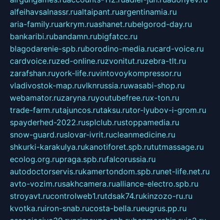
alfeihavsalnassr.ru
altaipant.ru
argentinamia.ru
aria-family.ru
arkrym.ru
ashanet.ru
belgorod-day.ru
bankaribi.ru
bandamn.ru
bigfatcc.ru
blagodarenie-spb.ru
borodino-media.ru
card-voice.ru
cardvoice.ru
zed-online.ru
zvonitut.ru
zebra-tlt.ru
zarafshan.ru
york-life.ru
vintovoykompressor.ru
vladivostok-map.ru
vlknrussia.ru
wasabi-shop.ru
webamator.ru
zaryna.ru
youtubefree.ru
x-ton.ru
trade-farm.ru
tajuncos.ru
taksu.ru
tor-lyubov-i-grom.ru
spayderhed-2022.ru
splclub.ru
stoppamedia.ru
snow-guard.ru
slovar-ivrit.ru
cleanmedicine.ru
shkurki-karakulya.ru
kanotiforet.spb.ru
tutmassage.ru
ecolog.org.ru
praga.spb.ru
falcorussia.ru
autodoctorservis.ru
kamertondom.spb.ru
net-life.net.ru
avto-vozim.ru
sakhcamera.ru
alliance-electro.spb.ru
stroyavt.ru
controlweb1.ru
tdsak74.ru
kinzozo-ru.ru
kvotka.ru
iron-snab.ru
costa-bella.ru
eugrus.pp.ru