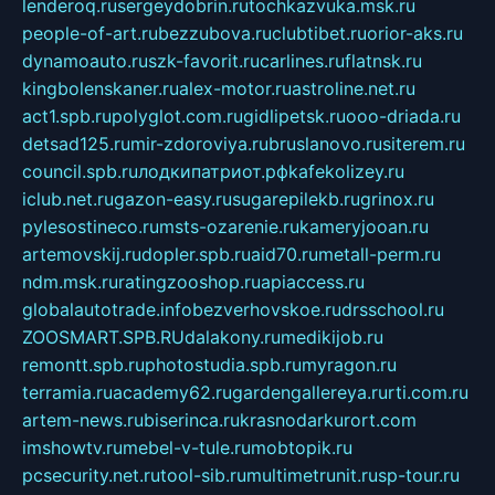
lenderoq.ru
sergeydobrin.ru
tochkazvuka.msk.ru
people-of-art.ru
bezzubova.ru
clubtibet.ru
orior-aks.ru
dynamoauto.ru
szk-favorit.ru
carlines.ru
flatnsk.ru
kingbolenskaner.ru
alex-motor.ru
astroline.net.ru
act1.spb.ru
polyglot.com.ru
gidlipetsk.ru
ooo-driada.ru
detsad125.ru
mir-zdoroviya.ru
bruslanovo.ru
siterem.ru
council.spb.ru
лодкипатриот.рф
kafekolizey.ru
iclub.net.ru
gazon-easy.ru
sugarepilekb.ru
grinox.ru
pylesostineco.ru
msts-ozarenie.ru
kameryjooan.ru
artemovskij.ru
dopler.spb.ru
aid70.ru
metall-perm.ru
ndm.msk.ru
ratingzooshop.ru
apiaccess.ru
globalautotrade.info
bezverhovskoe.ru
drsschool.ru
ZOOSMART.SPB.RU
dalakony.ru
medikijob.ru
remontt.spb.ru
photostudia.spb.ru
myragon.ru
terramia.ru
academy62.ru
gardengallereya.ru
rti.com.ru
artem-news.ru
biserinca.ru
krasnodarkurort.com
imshowtv.ru
mebel-v-tule.ru
mobtopik.ru
pcsecurity.net.ru
tool-sib.ru
multimetrunit.ru
sp-tour.ru