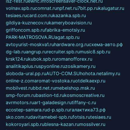
isz-fest.ru
ewnc.info
screensaver-clock.net.ru
volnav.spb.ru
comnat.ru
npf.net.ru
7bit.pp.ru
kalugatur.ru
tesiaes.ru
card.com.ru
kazanka.spb.ru
gildiya-kuznecov.ru
kameryboavision.ru
griffoncom.spb.ru
fabrika-emotsiy.ru
PARK-MATROSOVA.RU
agat.spb.ru
avtoyurist-moskva1.ru
hardware.org.ru
схема-авто.рф
dg-lab.ru
angrup.ru
recruiter.spb.ru
music8.spb.ru
krsk124.ru
kubok.spb.ru
romanofforex.ru
analitikaplus.ru
spyonline.ru
zosikamery.ru
sloboda-ural.pp.ru
AUTO-COM.SU
hohota.net
alimy.ru
online-z.com
aromat-vostoka.ru
otdelkaexp.ru
mobilvest.ru
bbd.net.ru
mebelshop.msk.ru
smp-forum.ru
bastion-td.ru
kosmoscreative.ru
avrmotors.ru
art-galadesign.ru
tiffany-c.ru
ecostep-samara.ru
d-p.spb.ru
галактика73.рф
sko.com.ru
davitamebel-spb.ru
fotsis.ru
tesiaes.ru
kokoroyari.spb.ru
blesna-kazan.ru
mossilver.ru