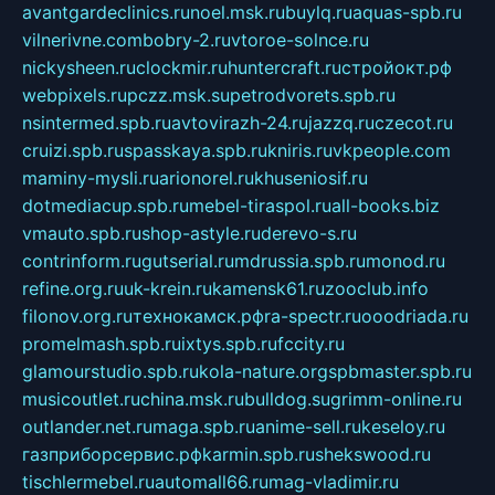
avantgardeclinics.ru
noel.msk.ru
buylq.ru
aquas-spb.ru
vilnerivne.com
bobry-2.ru
vtoroe-solnce.ru
nickysheen.ru
clockmir.ru
huntercraft.ru
стройокт.рф
webpixels.ru
pczz.msk.su
petrodvorets.spb.ru
nsintermed.spb.ru
avtovirazh-24.ru
jazzq.ru
czecot.ru
cruizi.spb.ru
spasskaya.spb.ru
kniris.ru
vkpeople.com
maminy-mysli.ru
arionorel.ru
khuseniosif.ru
dotmediacup.spb.ru
mebel-tiraspol.ru
all-books.biz
vmauto.spb.ru
shop-astyle.ru
derevo-s.ru
contrinform.ru
gutserial.ru
mdrussia.spb.ru
monod.ru
refine.org.ru
uk-krein.ru
kamensk61.ru
zooclub.info
filonov.org.ru
технокамск.рф
ra-spectr.ru
ooodriada.ru
promelmash.spb.ru
ixtys.spb.ru
fccity.ru
glamourstudio.spb.ru
kola-nature.org
spbmaster.spb.ru
musicoutlet.ru
china.msk.ru
bulldog.su
grimm-online.ru
outlander.net.ru
maga.spb.ru
anime-sell.ru
keseloy.ru
газприборсервис.рф
karmin.spb.ru
shekswood.ru
tischlermebel.ru
automall66.ru
mag-vladimir.ru