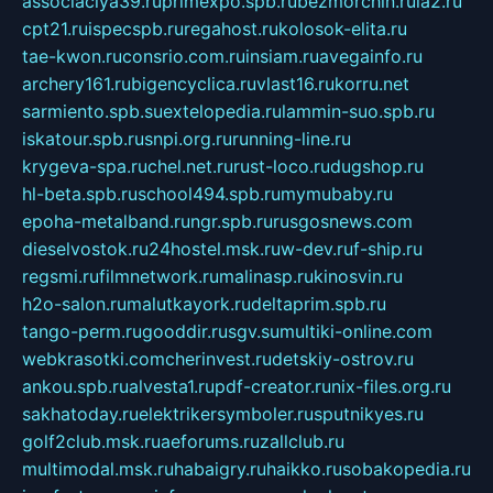
associaciya39.ru
primexpo.spb.ru
bezmorchin.ru
ia2.ru
cpt21.ru
ispecspb.ru
regahost.ru
kolosok-elita.ru
tae-kwon.ru
consrio.com.ru
insiam.ru
avegainfo.ru
archery161.ru
bigencyclica.ru
vlast16.ru
korru.net
sarmiento.spb.su
extelopedia.ru
lammin-suo.spb.ru
iskatour.spb.ru
snpi.org.ru
running-line.ru
krygeva-spa.ru
chel.net.ru
rust-loco.ru
dugshop.ru
hl-beta.spb.ru
school494.spb.ru
mymubaby.ru
epoha-metalband.ru
ngr.spb.ru
rusgosnews.com
dieselvostok.ru
24hostel.msk.ru
w-dev.ru
f-ship.ru
regsmi.ru
filmnetwork.ru
malinasp.ru
kinosvin.ru
h2o-salon.ru
malutkayork.ru
deltaprim.spb.ru
tango-perm.ru
gooddir.ru
sgv.su
multiki-online.com
webkrasotki.com
cherinvest.ru
detskiy-ostrov.ru
ankou.spb.ru
alvesta1.ru
pdf-creator.ru
nix-files.org.ru
sakhatoday.ru
elektrikersymboler.ru
sputnikyes.ru
golf2club.msk.ru
aeforums.ru
zallclub.ru
multimodal.msk.ru
habaigry.ru
haikko.ru
sobakopedia.ru