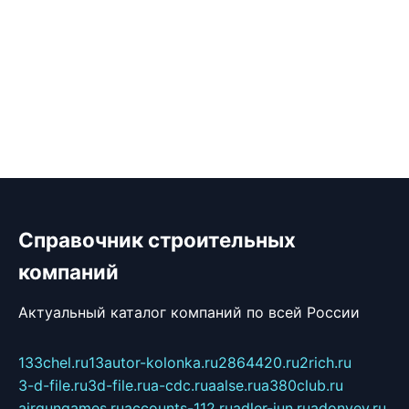
Справочник строительных
компаний
Актуальный каталог компаний по всей России
133chel.ru
13autor-kolonka.ru
2864420.ru
2rich.ru
3-d-file.ru
3d-file.ru
a-cdc.ru
aalse.ru
a380club.ru
airgungames.ru
accounts-112.ru
adler-jun.ru
adonyev.ru