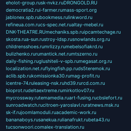
eholot-group.ru
sk-nvkz.ru
DRONGOLD.RU
democratia2.ru
i-farmer.ru
mass-sport.org
jablonex.spb.ru
bookmess.ru
linkword.ru
refineua.com.ru
cs-spec.net.ru
altay-mebel.ru
DNK-THEATRE.RU
mechaniks.spb.ru
ipcamtechage.ru
skosta.ru
a-sun.ru
stroy-ldsp.ru
snowlands.org.ru
childrensshoes.ru
mrlizzy.ru
mebelsofiakrd.ru
bulizhenko.ru
rumantick.net.ru
mtszerno.ru
daily-fishing.ru
glushiteli-v-spb.ru
megasat.org.ru
localization.net.ru
flyingfish.pp.ru
ds5teremok.ru
aclib.spb.ru
komissionka30.ru
mag-profit.ru
icentre-74.ru
leasing-nsk.ru
hd39.ru
rcd.com.ru
bioprot.ru
deltaextreme.ru
mirkotlov07.ru
mycrossway.ru
temamedia.ru
art-fusing.ru
cbslefort.ru
sunroadwatch.ru
citroen-yaroslavl.ru
ratnews.msk.ru
sk-if.ru
joomlamoduli.ru
academic-work.ru
bananaboys.ru
sanekua.ru
lianafrukt.ru
beta43.ru
tucsonwoori.com
alex-translation.ru