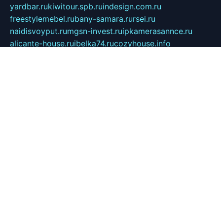
yardbar.ru
kiwitour.spb.ru
indesign.com.ru
freestylemebel.ru
bany-samara.ru
rsei.ru
naidisvoyput.ru
mgsn-invest.ru
ipkamerasannce.ru
alicante-house.ru
ibelka74.ru
cozyhouse.info
vlkargalev-studio.ru
700mb.ru
figura-ufa.ru
alina-live.ru
belarusiannews.ru
womenknow.ru
dos-vniimk.ru
sega.net.ru
dv.net.ru
phenomenonsofhistory.com
telesputnik.net.ru
wall.pp.ru
pylesosroidmi.ru
gtc-clan.ru
cligs.ru
bibikazap.ru
popova.org.ru
netwhistler.spb.ru
bellvil.ru
bonzon.ru
iss-vladik.ru
defiparis.net.ru
las-gryzas.ru
amku.ru
electednews.spb.ru
feather.org.ru
spar72.ru
tankiigri.ru
dominus.com.ru
ibtree.ru
sanykool.pp.ru
unixlib.org.ru
menatep.spb.ru
gartenterrassen.ru
printeka.ru
skvozilka.com.ru
parkovka-pub.ru
lovemobi.ru
art-ru.ru
emulatorz.com.ru
alucomp.com.ru
tatforum.com.ru
alternativa-profi.ru
dermakler.ru
artsurvey.ru
aredir.ru
khimspas.ru
centr-maxi.ru
2018r.ru