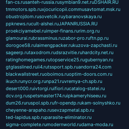
fan-cs.ru
santeh-russia.ru
symbian9.net.ru
DSHAIR.RU
tmmotors.spb.ru
xjocuricopii.com
musavtomat.msk.ru
obustrojdom.ru
sovetcik.ru
ybaranovskaya.ru
ppknews.ru
cult-alshei.ru
JAPANRUSSIA.RU
proekciyamebel.ru
imper-finans.ru
rim.org.ru
glamourai.ru
brassminus.ru
zabor-pro.ru
ftn.pp.ru
dorogoe58.ru
laimengpacker.ru
kuzova-zapchasti.ru
sageerp.ru
taxodrom.ru
dsrazvitie.ru
hardcity.net.ru
ratinghomegames.ru
topservice25.ru
gubernyan.ru
gtglasslined.ru
ii4.ru
tssport.spb.ru
andorra24.com
blackwallstreet.ru
oboimos.ru
optim-doors.com.ru
ikuch.ru
nycr.org.ru
npa21.ru
vremya-ch.spb.ru
desert000.ru
ivtorgi.ru
ifiori.ru
catalog-statei.ru
dcv.org.ru
spetsmaster174.ru
ipkameryhiseeu.ru
dum26.ru
ruspol.spb.ru
fr-opendp.ru
kam-solnyshko.ru
cheyenne-arapaho.ru
sevzapmetal.spb.ru
ted-lapidus.spb.ru
parasite-eliminator.ru
sigma-complete.ru
modernworld.ru
dama-moda.ru