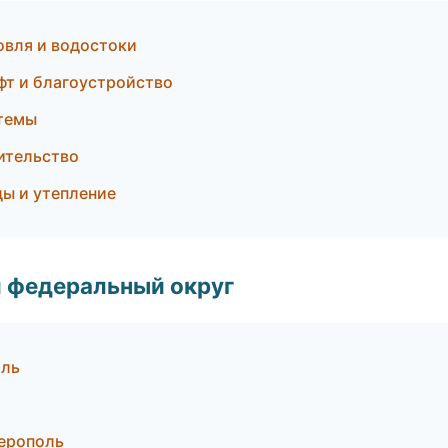
вля и водостоки
фт и благоустройство
темы
ительство
ды и утепление
 федеральный округ
оль
ерополь