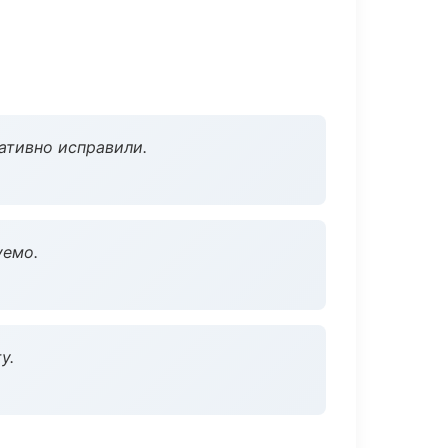
ативно исправили.
уемо.
у.