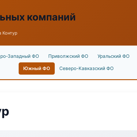
льных компаний
 Контур
ро-Западный ФО
Приволжский ФО
Уральский ФО
Южный ФО
Северо-Кавказский ФО
ур