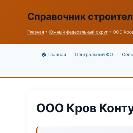
Справочник строите
Главная
»
Южный федеральный округ
» ООО Кров
🏠 Главная
Центральный ФО
Севе
ООО Кров Конт