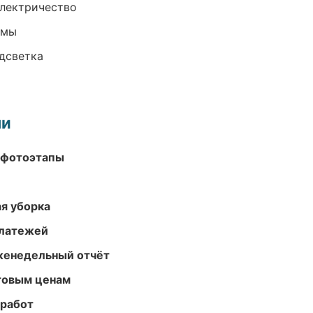
электричество
емы
одсветка
ми
 фотоэтапы
ая уборка
платежей
женедельный отчёт
птовым ценам
 работ