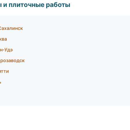
 и плиточные работы
Сахалинск
ква
н-Удэ
трозаводск
ятти
ь