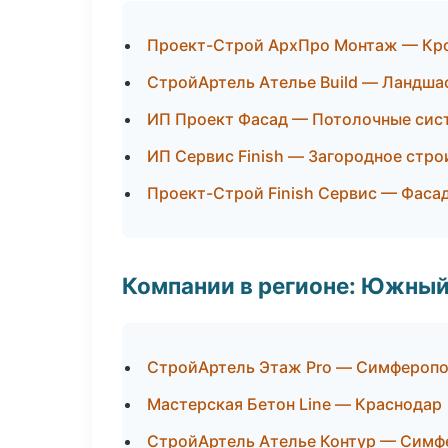
Проект-Строй АрхПро Монтаж — Кро
СтройАртель Ателье Build — Ландша
ИП Проект Фасад — Потолочные сис
ИП Сервис Finish — Загородное стро
Проект-Строй Finish Сервис — Фаса
Компании в регионе: Южный
СтройАртель Этаж Pro — Симфероп
Мастерская Бетон Line — Краснодар
СтройАртель Ателье Контур — Симф