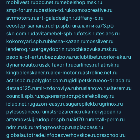
mobilvest.ru
bbd.net.ru
mebelshop.msk.ru
smp-forum.ru
bastion-td.ru
kosmoscreative.ru
avrmotors.ru
art-galadesign.ru
tiffany-c.ru
ecostep-samara.ru
d-p.spb.ru
галактика73.рф
sko.com.ru
davitamebel-spb.ru
fotsis.ru
tesiaes.ru
kokoroyari.spb.ru
blesna-kazan.ru
mossilver.ru
lenderoq.ru
sergeydobrin.ru
tochkazvuka.msk.ru
people-of-art.ru
bezzubova.ru
clubtibet.ru
orior-aks.ru
dynamoauto.ru
szk-favorit.ru
carlines.ru
flatnsk.ru
kingbolenskaner.ru
alex-motor.ru
astroline.net.ru
act1.spb.ru
polyglot.com.ru
gidlipetsk.ru
ooo-driada.ru
detsad125.ru
mir-zdoroviya.ru
bruslanovo.ru
siterem.ru
council.spb.ru
лодкипатриот.рф
kafekolizey.ru
iclub.net.ru
gazon-easy.ru
sugarepilekb.ru
grinox.ru
pylesostineco.ru
msts-ozarenie.ru
kameryjooan.ru
artemovskij.ru
dopler.spb.ru
aid70.ru
metall-perm.ru
ndm.msk.ru
ratingzooshop.ru
apiaccess.ru
globalautotrade.info
bezverhovskoe.ru
drsschool.ru