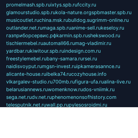
promelmash.spb.ru
ixtys.spb.ru
fccity.ru
glamourstudio.spb.ru
kola-nature.org
spbmaster.spb.ru
musicoutlet.ru
china.msk.ru
bulldog.su
grimm-online.ru
outlander.net.ru
maga.spb.ru
anime-sell.ru
keseloy.ru
газприборсервис.рф
karmin.spb.ru
shekswood.ru
tischlermebel.ru
automall66.ru
mag-vladimir.ru
yardbar.ru
kiwitour.spb.ru
indesign.com.ru
freestylemebel.ru
bany-samara.ru
rsei.ru
naidisvoyput.ru
mgsn-invest.ru
ipkamerasannce.ru
alicante-house.ru
ibelka74.ru
cozyhouse.info
vlkargalev-studio.ru
700mb.ru
figura-ufa.ru
alina-live.ru
belarusiannews.ru
womenknow.ru
dos-vniimk.ru
sega.net.ru
dv.net.ru
phenomenonsofhistory.com
telesputnik.net.ru
wall.pp.ru
pylesosroidmi.ru
gtc-clan.ru
cligs.ru
bibikazap.ru
popova.org.ru
netwhistler.spb.ru
bellvil.ru
bonzon.ru
iss-vladik.ru
defiparis.net.ru
las-gryzas.ru
amku.ru
electednews.spb.ru
feather.org.ru
spar72.ru
tankiigri.ru