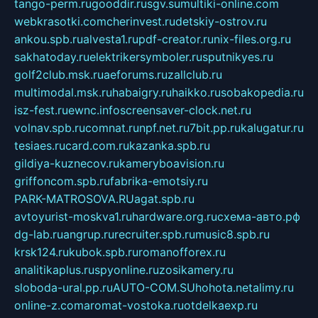
tango-perm.ru
gooddir.ru
sgv.su
multiki-online.com
webkrasotki.com
cherinvest.ru
detskiy-ostrov.ru
ankou.spb.ru
alvesta1.ru
pdf-creator.ru
nix-files.org.ru
sakhatoday.ru
elektrikersymboler.ru
sputnikyes.ru
golf2club.msk.ru
aeforums.ru
zallclub.ru
multimodal.msk.ru
habaigry.ru
haikko.ru
sobakopedia.ru
isz-fest.ru
ewnc.info
screensaver-clock.net.ru
volnav.spb.ru
comnat.ru
npf.net.ru
7bit.pp.ru
kalugatur.ru
tesiaes.ru
card.com.ru
kazanka.spb.ru
gildiya-kuznecov.ru
kameryboavision.ru
griffoncom.spb.ru
fabrika-emotsiy.ru
PARK-MATROSOVA.RU
agat.spb.ru
avtoyurist-moskva1.ru
hardware.org.ru
схема-авто.рф
dg-lab.ru
angrup.ru
recruiter.spb.ru
music8.spb.ru
krsk124.ru
kubok.spb.ru
romanofforex.ru
analitikaplus.ru
spyonline.ru
zosikamery.ru
sloboda-ural.pp.ru
AUTO-COM.SU
hohota.net
alimy.ru
online-z.com
aromat-vostoka.ru
otdelkaexp.ru