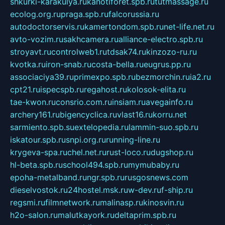
shkurki-karakulya.ru
kanotiforet.spb.ru
tutmassage.ru
ecolog.org.ru
praga.spb.ru
falcorussia.ru
autodoctorservis.ru
kamertondom.spb.ru
net-life.net.ru
avto-vozim.ru
sakhcamera.ru
alliance-electro.spb.ru
stroyavt.ru
controlweb1.ru
tdsak74.ru
kinzozo-ru.ru
kvotka.ru
iron-snab.ru
costa-bella.ru
eugrus.pp.ru
associaciya39.ru
primexpo.spb.ru
bezmorchin.ru
ia2.ru
cpt21.ru
ispecspb.ru
regahost.ru
kolosok-elita.ru
tae-kwon.ru
consrio.com.ru
insiam.ru
avegainfo.ru
archery161.ru
bigencyclica.ru
vlast16.ru
korru.net
sarmiento.spb.su
extelopedia.ru
lammin-suo.spb.ru
iskatour.spb.ru
snpi.org.ru
running-line.ru
krygeva-spa.ru
chel.net.ru
rust-loco.ru
dugshop.ru
hl-beta.spb.ru
school494.spb.ru
mymubaby.ru
epoha-metalband.ru
ngr.spb.ru
rusgosnews.com
dieselvostok.ru
24hostel.msk.ru
w-dev.ru
f-ship.ru
regsmi.ru
filmnetwork.ru
malinasp.ru
kinosvin.ru
h2o-salon.ru
malutkayork.ru
deltaprim.spb.ru