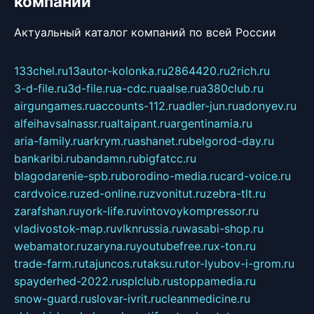
компаний
Актуальный каталог компаний по всей России
133chel.ru
13autor-kolonka.ru
2864420.ru
2rich.ru
3-d-file.ru
3d-file.ru
a-cdc.ru
aalse.ru
a380club.ru
airgungames.ru
accounts-112.ru
adler-jun.ru
adonyev.ru
alfeihavsalnassr.ru
altaipant.ru
argentinamia.ru
aria-family.ru
arkrym.ru
ashanet.ru
belgorod-day.ru
bankaribi.ru
bandamn.ru
bigfatcc.ru
blagodarenie-spb.ru
borodino-media.ru
card-voice.ru
cardvoice.ru
zed-online.ru
zvonitut.ru
zebra-tlt.ru
zarafshan.ru
york-life.ru
vintovoykompressor.ru
vladivostok-map.ru
vlknrussia.ru
wasabi-shop.ru
webamator.ru
zaryna.ru
youtubefree.ru
x-ton.ru
trade-farm.ru
tajuncos.ru
taksu.ru
tor-lyubov-i-grom.ru
spayderhed-2022.ru
splclub.ru
stoppamedia.ru
snow-guard.ru
slovar-ivrit.ru
cleanmedicine.ru