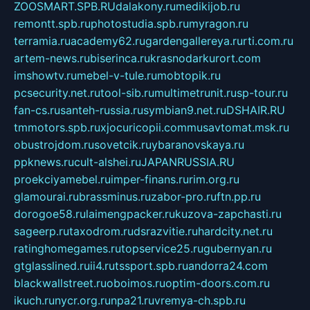
ZOOSMART.SPB.RU
dalakony.ru
medikijob.ru
remontt.spb.ru
photostudia.spb.ru
myragon.ru
terramia.ru
academy62.ru
gardengallereya.ru
rti.com.ru
artem-news.ru
biserinca.ru
krasnodarkurort.com
imshowtv.ru
mebel-v-tule.ru
mobtopik.ru
pcsecurity.net.ru
tool-sib.ru
multimetrunit.ru
sp-tour.ru
fan-cs.ru
santeh-russia.ru
symbian9.net.ru
DSHAIR.RU
tmmotors.spb.ru
xjocuricopii.com
musavtomat.msk.ru
obustrojdom.ru
sovetcik.ru
ybaranovskaya.ru
ppknews.ru
cult-alshei.ru
JAPANRUSSIA.RU
proekciyamebel.ru
imper-finans.ru
rim.org.ru
glamourai.ru
brassminus.ru
zabor-pro.ru
ftn.pp.ru
dorogoe58.ru
laimengpacker.ru
kuzova-zapchasti.ru
sageerp.ru
taxodrom.ru
dsrazvitie.ru
hardcity.net.ru
ratinghomegames.ru
topservice25.ru
gubernyan.ru
gtglasslined.ru
ii4.ru
tssport.spb.ru
andorra24.com
blackwallstreet.ru
oboimos.ru
optim-doors.com.ru
ikuch.ru
nycr.org.ru
npa21.ru
vremya-ch.spb.ru