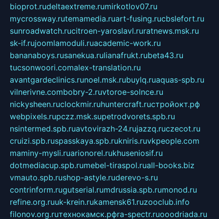
bioprot.ru
deltaextreme.ru
mirkotlov07.ru
mycrossway.ru
temamedia.ru
art-fusing.ru
cbslefort.ru
sunroadwatch.ru
citroen-yaroslavl.ru
ratnews.msk.ru
sk-if.ru
joomlamoduli.ru
academic-work.ru
bananaboys.ru
sanekua.ru
lianafrukt.ru
beta43.ru
tucsonwoori.com
alex-translation.ru
avantgardeclinics.ru
noel.msk.ru
buylq.ru
aquas-spb.ru
vilnerivne.com
bobry-2.ru
vtoroe-solnce.ru
nickysheen.ru
clockmir.ru
huntercraft.ru
стройокт.рф
webpixels.ru
pczz.msk.su
petrodvorets.spb.ru
nsintermed.spb.ru
avtovirazh-24.ru
jazzq.ru
czecot.ru
cruizi.spb.ru
spasskaya.spb.ru
kniris.ru
vkpeople.com
maminy-mysli.ru
arionorel.ru
khuseniosif.ru
dotmediacup.spb.ru
mebel-tiraspol.ru
all-books.biz
vmauto.spb.ru
shop-astyle.ru
derevo-s.ru
contrinform.ru
gutserial.ru
mdrussia.spb.ru
monod.ru
refine.org.ru
uk-krein.ru
kamensk61.ru
zooclub.info
filonov.org.ru
технокамск.рф
ra-spectr.ru
ooodriada.ru