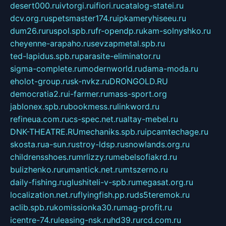
desert000.ru
ivtorgi.ru
ifiori.ru
catalog-statei.ru
dcv.org.ru
spetsmaster174.ru
ipkameryhiseeu.ru
dum26.ru
ruspol.spb.ru
fr-opendp.ru
kam-solnyshko.ru
cheyenne-arapaho.ru
sevzapmetal.spb.ru
ted-lapidus.spb.ru
parasite-eliminator.ru
sigma-complete.ru
modernworld.ru
dama-moda.ru
eholot-group.ru
sk-nvkz.ru
DRONGOLD.RU
democratia2.ru
i-farmer.ru
mass-sport.org
jablonex.spb.ru
bookmess.ru
linkword.ru
refineua.com.ru
cs-spec.net.ru
altay-mebel.ru
DNK-THEATRE.RU
mechaniks.spb.ru
ipcamtechage.ru
skosta.ru
a-sun.ru
stroy-ldsp.ru
snowlands.org.ru
childrensshoes.ru
mrlizzy.ru
mebelsofiakrd.ru
bulizhenko.ru
rumantick.net.ru
mtszerno.ru
daily-fishing.ru
glushiteli-v-spb.ru
megasat.org.ru
localization.net.ru
flyingfish.pp.ru
ds5teremok.ru
aclib.spb.ru
komissionka30.ru
mag-profit.ru
icentre-74.ru
leasing-nsk.ru
hd39.ru
rcd.com.ru