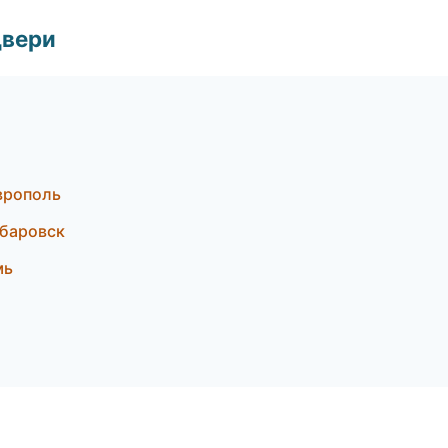
двери
врополь
баровск
мь