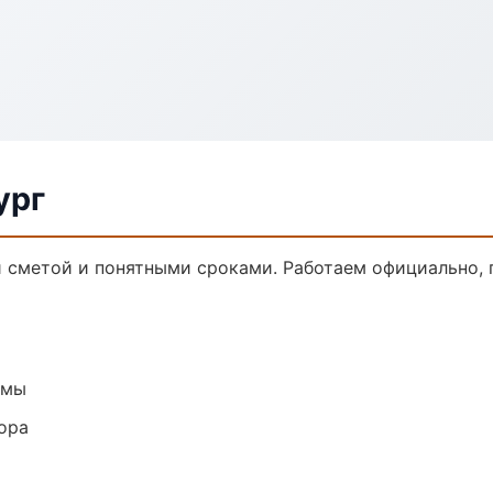
ург
й сметой и понятными сроками. Работаем официально, 
емы
ора