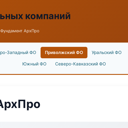
льных компаний
 Фундамент АрхПро
ро-Западный ФО
Приволжский ФО
Уральский ФО
Южный ФО
Северо-Кавказский ФО
АрхПро