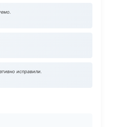
уемо.
ативно исправили.