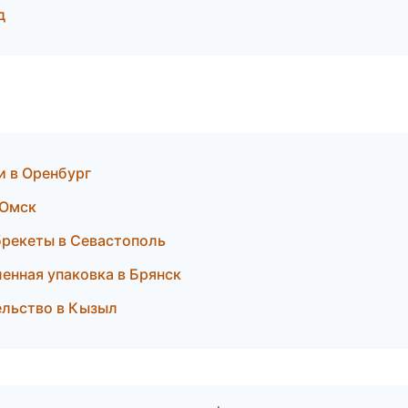
д
и в Оренбург
 Омск
брекеты в Севастополь
енная упаковка в Брянск
ельство в Кызыл