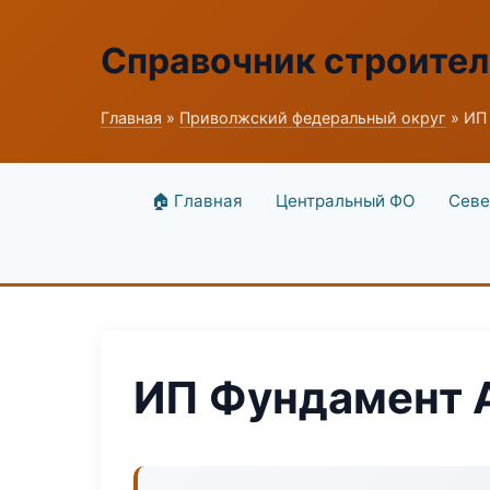
Справочник строите
Главная
»
Приволжский федеральный округ
» ИП
🏠 Главная
Центральный ФО
Севе
ИП Фундамент 