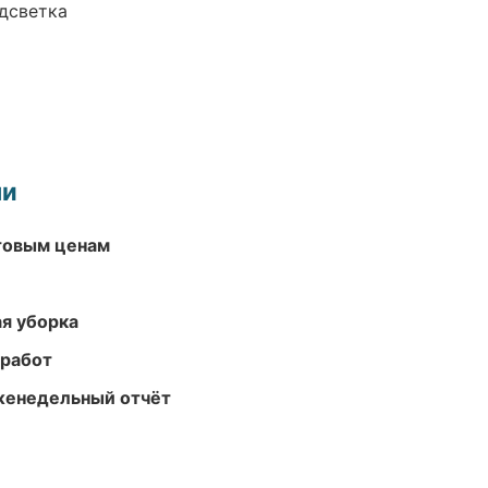
одсветка
ми
птовым ценам
ая уборка
 работ
женедельный отчёт