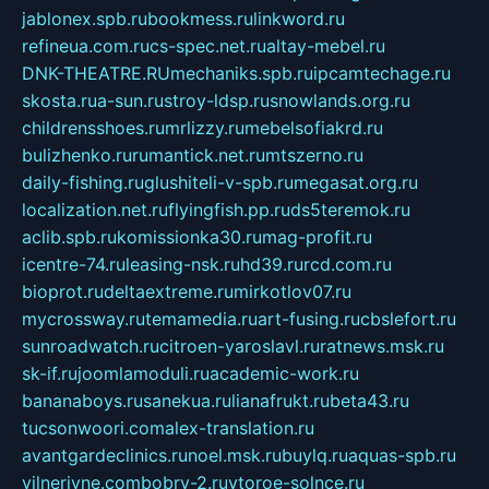
jablonex.spb.ru
bookmess.ru
linkword.ru
refineua.com.ru
cs-spec.net.ru
altay-mebel.ru
DNK-THEATRE.RU
mechaniks.spb.ru
ipcamtechage.ru
skosta.ru
a-sun.ru
stroy-ldsp.ru
snowlands.org.ru
childrensshoes.ru
mrlizzy.ru
mebelsofiakrd.ru
bulizhenko.ru
rumantick.net.ru
mtszerno.ru
daily-fishing.ru
glushiteli-v-spb.ru
megasat.org.ru
localization.net.ru
flyingfish.pp.ru
ds5teremok.ru
aclib.spb.ru
komissionka30.ru
mag-profit.ru
icentre-74.ru
leasing-nsk.ru
hd39.ru
rcd.com.ru
bioprot.ru
deltaextreme.ru
mirkotlov07.ru
mycrossway.ru
temamedia.ru
art-fusing.ru
cbslefort.ru
sunroadwatch.ru
citroen-yaroslavl.ru
ratnews.msk.ru
sk-if.ru
joomlamoduli.ru
academic-work.ru
bananaboys.ru
sanekua.ru
lianafrukt.ru
beta43.ru
tucsonwoori.com
alex-translation.ru
avantgardeclinics.ru
noel.msk.ru
buylq.ru
aquas-spb.ru
vilnerivne.com
bobry-2.ru
vtoroe-solnce.ru