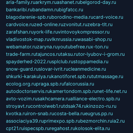
aria-family.ru
arkrym.ru
ashanet.ru
belgorod-day.ru
bankaribi.ru
bandamn.ru
bigfatcc.ru
blagodarenie-spb.ru
borodino-media.ru
card-voice.ru
cardvoice.ru
zed-online.ru
zvonitut.ru
zebra-tlt.ru
zarafshan.ru
york-life.ru
vintovoykompressor.ru
vladivostok-map.ru
vlknrussia.ru
wasabi-shop.ru
webamator.ru
zaryna.ru
youtubefree.ru
x-ton.ru
trade-farm.ru
tajuncos.ru
taksu.ru
tor-lyubov-i-grom.ru
spayderhed-2022.ru
splclub.ru
stoppamedia.ru
snow-guard.ru
slovar-ivrit.ru
cleanmedicine.ru
shkurki-karakulya.ru
kanotiforet.spb.ru
tutmassage.ru
ecolog.org.ru
praga.spb.ru
falcorussia.ru
autodoctorservis.ru
kamertondom.spb.ru
net-life.net.ru
avto-vozim.ru
sakhcamera.ru
alliance-electro.spb.ru
stroyavt.ru
controlweb1.ru
tdsak74.ru
kinzozo-ru.ru
kvotka.ru
iron-snab.ru
costa-bella.ru
eugrus.pp.ru
associaciya39.ru
primexpo.spb.ru
bezmorchin.ru
ia2.ru
cpt21.ru
ispecspb.ru
regahost.ru
kolosok-elita.ru