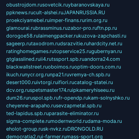
obustrojdom.ru
sovetcik.ru
ybaranovskaya.ru
ppknews.ru
cult-alshei.ru
JAPANRUSSIA.RU
proekciyamebel.ru
imper-finans.ru
rim.org.ru
glamourai.ru
brassminus.ru
zabor-pro.ru
ftn.pp.ru
dorogoe58.ru
laimengpacker.ru
kuzova-zapchasti.ru
sageerp.ru
taxodrom.ru
dsrazvitie.ru
hardcity.net.ru
ratinghomegames.ru
topservice25.ru
gubernyan.ru
gtglasslined.ru
ii4.ru
tssport.spb.ru
andorra24.com
blackwallstreet.ru
oboimos.ru
optim-doors.com.ru
ikuch.ru
nycr.org.ru
npa21.ru
vremya-ch.spb.ru
desert000.ru
ivtorgi.ru
ifiori.ru
catalog-statei.ru
dcv.org.ru
spetsmaster174.ru
ipkameryhiseeu.ru
dum26.ru
ruspol.spb.ru
fr-opendp.ru
kam-solnyshko.ru
cheyenne-arapaho.ru
sevzapmetal.spb.ru
ted-lapidus.spb.ru
parasite-eliminator.ru
sigma-complete.ru
modernworld.ru
dama-moda.ru
eholot-group.ru
sk-nvkz.ru
DRONGOLD.RU
democratia2.ru
i-farmer.ru
mass-sport.org