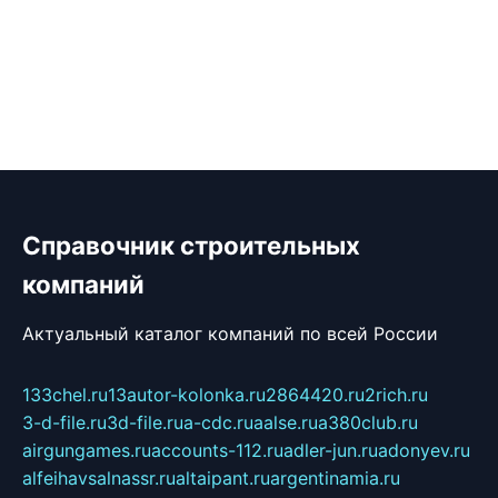
Справочник строительных
компаний
Актуальный каталог компаний по всей России
133chel.ru
13autor-kolonka.ru
2864420.ru
2rich.ru
3-d-file.ru
3d-file.ru
a-cdc.ru
aalse.ru
a380club.ru
airgungames.ru
accounts-112.ru
adler-jun.ru
adonyev.ru
alfeihavsalnassr.ru
altaipant.ru
argentinamia.ru