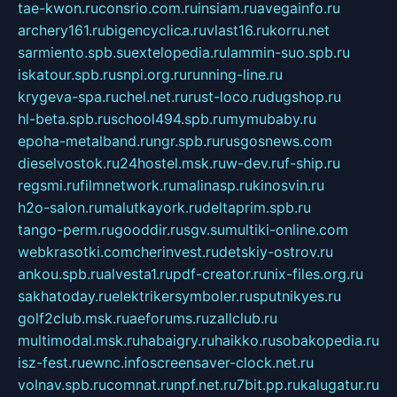
tae-kwon.ru
consrio.com.ru
insiam.ru
avegainfo.ru
archery161.ru
bigencyclica.ru
vlast16.ru
korru.net
sarmiento.spb.su
extelopedia.ru
lammin-suo.spb.ru
iskatour.spb.ru
snpi.org.ru
running-line.ru
krygeva-spa.ru
chel.net.ru
rust-loco.ru
dugshop.ru
hl-beta.spb.ru
school494.spb.ru
mymubaby.ru
epoha-metalband.ru
ngr.spb.ru
rusgosnews.com
dieselvostok.ru
24hostel.msk.ru
w-dev.ru
f-ship.ru
regsmi.ru
filmnetwork.ru
malinasp.ru
kinosvin.ru
h2o-salon.ru
malutkayork.ru
deltaprim.spb.ru
tango-perm.ru
gooddir.ru
sgv.su
multiki-online.com
webkrasotki.com
cherinvest.ru
detskiy-ostrov.ru
ankou.spb.ru
alvesta1.ru
pdf-creator.ru
nix-files.org.ru
sakhatoday.ru
elektrikersymboler.ru
sputnikyes.ru
golf2club.msk.ru
aeforums.ru
zallclub.ru
multimodal.msk.ru
habaigry.ru
haikko.ru
sobakopedia.ru
isz-fest.ru
ewnc.info
screensaver-clock.net.ru
volnav.spb.ru
comnat.ru
npf.net.ru
7bit.pp.ru
kalugatur.ru