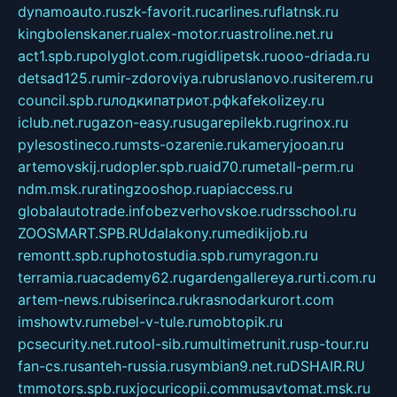
dynamoauto.ru
szk-favorit.ru
carlines.ru
flatnsk.ru
kingbolenskaner.ru
alex-motor.ru
astroline.net.ru
act1.spb.ru
polyglot.com.ru
gidlipetsk.ru
ooo-driada.ru
detsad125.ru
mir-zdoroviya.ru
bruslanovo.ru
siterem.ru
council.spb.ru
лодкипатриот.рф
kafekolizey.ru
iclub.net.ru
gazon-easy.ru
sugarepilekb.ru
grinox.ru
pylesostineco.ru
msts-ozarenie.ru
kameryjooan.ru
artemovskij.ru
dopler.spb.ru
aid70.ru
metall-perm.ru
ndm.msk.ru
ratingzooshop.ru
apiaccess.ru
globalautotrade.info
bezverhovskoe.ru
drsschool.ru
ZOOSMART.SPB.RU
dalakony.ru
medikijob.ru
remontt.spb.ru
photostudia.spb.ru
myragon.ru
terramia.ru
academy62.ru
gardengallereya.ru
rti.com.ru
artem-news.ru
biserinca.ru
krasnodarkurort.com
imshowtv.ru
mebel-v-tule.ru
mobtopik.ru
pcsecurity.net.ru
tool-sib.ru
multimetrunit.ru
sp-tour.ru
fan-cs.ru
santeh-russia.ru
symbian9.net.ru
DSHAIR.RU
tmmotors.spb.ru
xjocuricopii.com
musavtomat.msk.ru