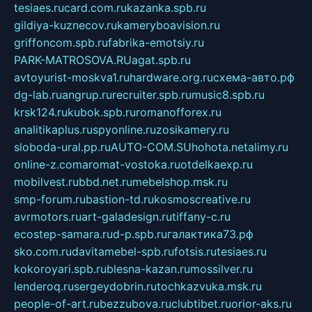
tesiaes.ru
card.com.ru
kazanka.spb.ru
gildiya-kuznecov.ru
kameryboavision.ru
griffoncom.spb.ru
fabrika-emotsiy.ru
PARK-MATROSOVA.RU
agat.spb.ru
avtoyurist-moskva1.ru
hardware.org.ru
схема-авто.рф
dg-lab.ru
angrup.ru
recruiter.spb.ru
music8.spb.ru
krsk124.ru
kubok.spb.ru
romanofforex.ru
analitikaplus.ru
spyonline.ru
zosikamery.ru
sloboda-ural.pp.ru
AUTO-COM.SU
hohota.net
alimy.ru
online-z.com
aromat-vostoka.ru
otdelkaexp.ru
mobilvest.ru
bbd.net.ru
mebelshop.msk.ru
smp-forum.ru
bastion-td.ru
kosmoscreative.ru
avrmotors.ru
art-galadesign.ru
tiffany-c.ru
ecostep-samara.ru
d-p.spb.ru
галактика73.рф
sko.com.ru
davitamebel-spb.ru
fotsis.ru
tesiaes.ru
kokoroyari.spb.ru
blesna-kazan.ru
mossilver.ru
lenderoq.ru
sergeydobrin.ru
tochkazvuka.msk.ru
people-of-art.ru
bezzubova.ru
clubtibet.ru
orior-aks.ru