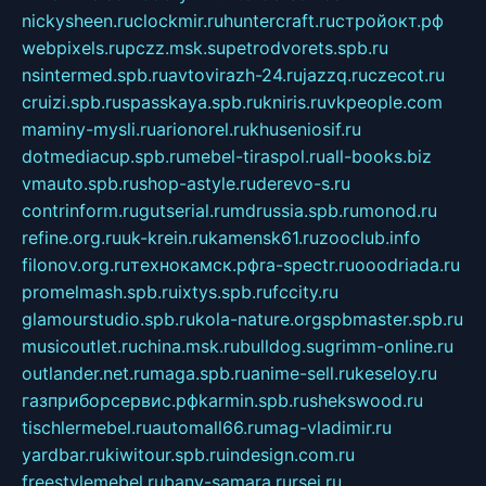
nickysheen.ru
clockmir.ru
huntercraft.ru
стройокт.рф
webpixels.ru
pczz.msk.su
petrodvorets.spb.ru
nsintermed.spb.ru
avtovirazh-24.ru
jazzq.ru
czecot.ru
cruizi.spb.ru
spasskaya.spb.ru
kniris.ru
vkpeople.com
maminy-mysli.ru
arionorel.ru
khuseniosif.ru
dotmediacup.spb.ru
mebel-tiraspol.ru
all-books.biz
vmauto.spb.ru
shop-astyle.ru
derevo-s.ru
contrinform.ru
gutserial.ru
mdrussia.spb.ru
monod.ru
refine.org.ru
uk-krein.ru
kamensk61.ru
zooclub.info
filonov.org.ru
технокамск.рф
ra-spectr.ru
ooodriada.ru
promelmash.spb.ru
ixtys.spb.ru
fccity.ru
glamourstudio.spb.ru
kola-nature.org
spbmaster.spb.ru
musicoutlet.ru
china.msk.ru
bulldog.su
grimm-online.ru
outlander.net.ru
maga.spb.ru
anime-sell.ru
keseloy.ru
газприборсервис.рф
karmin.spb.ru
shekswood.ru
tischlermebel.ru
automall66.ru
mag-vladimir.ru
yardbar.ru
kiwitour.spb.ru
indesign.com.ru
freestylemebel.ru
bany-samara.ru
rsei.ru