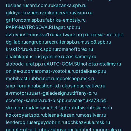
tesiaes.ru
card.com.ru
kazanka.spb.ru
gildiya-kuznecov.ru
kameryboavision.ru
griffoncom.spb.ru
fabrika-emotsiy.ru
PARK-MATROSOVA.RU
agat.spb.ru
avtoyurist-moskva1.ru
hardware.org.ru
схема-авто.рф
dg-lab.ru
angrup.ru
recruiter.spb.ru
music8.spb.ru
krsk124.ru
kubok.spb.ru
romanofforex.ru
analitikaplus.ru
spyonline.ru
zosikamery.ru
sloboda-ural.pp.ru
AUTO-COM.SU
hohota.net
alimy.ru
online-z.com
aromat-vostoka.ru
otdelkaexp.ru
mobilvest.ru
bbd.net.ru
mebelshop.msk.ru
smp-forum.ru
bastion-td.ru
kosmoscreative.ru
avrmotors.ru
art-galadesign.ru
tiffany-c.ru
ecostep-samara.ru
d-p.spb.ru
галактика73.рф
sko.com.ru
davitamebel-spb.ru
fotsis.ru
tesiaes.ru
kokoroyari.spb.ru
blesna-kazan.ru
mossilver.ru
lenderoq.ru
sergeydobrin.ru
tochkazvuka.msk.ru
people-of-art.ru
bezzubova.ru
clubtibet.ru
orior-aks.ru