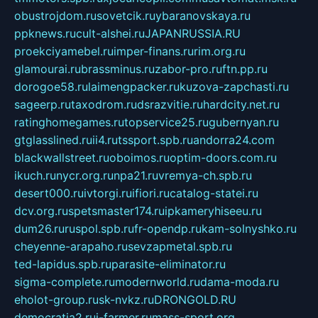
obustrojdom.ru
sovetcik.ru
ybaranovskaya.ru
ppknews.ru
cult-alshei.ru
JAPANRUSSIA.RU
proekciyamebel.ru
imper-finans.ru
rim.org.ru
glamourai.ru
brassminus.ru
zabor-pro.ru
ftn.pp.ru
dorogoe58.ru
laimengpacker.ru
kuzova-zapchasti.ru
sageerp.ru
taxodrom.ru
dsrazvitie.ru
hardcity.net.ru
ratinghomegames.ru
topservice25.ru
gubernyan.ru
gtglasslined.ru
ii4.ru
tssport.spb.ru
andorra24.com
blackwallstreet.ru
oboimos.ru
optim-doors.com.ru
ikuch.ru
nycr.org.ru
npa21.ru
vremya-ch.spb.ru
desert000.ru
ivtorgi.ru
ifiori.ru
catalog-statei.ru
dcv.org.ru
spetsmaster174.ru
ipkameryhiseeu.ru
dum26.ru
ruspol.spb.ru
fr-opendp.ru
kam-solnyshko.ru
cheyenne-arapaho.ru
sevzapmetal.spb.ru
ted-lapidus.spb.ru
parasite-eliminator.ru
sigma-complete.ru
modernworld.ru
dama-moda.ru
eholot-group.ru
sk-nvkz.ru
DRONGOLD.RU
democratia2.ru
i-farmer.ru
mass-sport.org