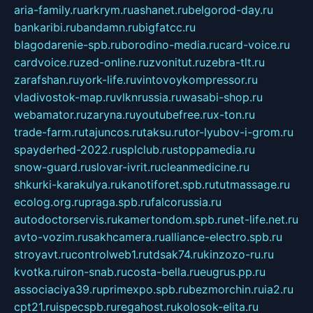
aria-family.ru
arkrym.ru
ashanet.ru
belgorod-day.ru
bankaribi.ru
bandamn.ru
bigfatcc.ru
blagodarenie-spb.ru
borodino-media.ru
card-voice.ru
cardvoice.ru
zed-online.ru
zvonitut.ru
zebra-tlt.ru
zarafshan.ru
york-life.ru
vintovoykompressor.ru
vladivostok-map.ru
vlknrussia.ru
wasabi-shop.ru
webamator.ru
zaryna.ru
youtubefree.ru
x-ton.ru
trade-farm.ru
tajuncos.ru
taksu.ru
tor-lyubov-i-grom.ru
spayderhed-2022.ru
splclub.ru
stoppamedia.ru
snow-guard.ru
slovar-ivrit.ru
cleanmedicine.ru
shkurki-karakulya.ru
kanotiforet.spb.ru
tutmassage.ru
ecolog.org.ru
praga.spb.ru
falcorussia.ru
autodoctorservis.ru
kamertondom.spb.ru
net-life.net.ru
avto-vozim.ru
sakhcamera.ru
alliance-electro.spb.ru
stroyavt.ru
controlweb1.ru
tdsak74.ru
kinzozo-ru.ru
kvotka.ru
iron-snab.ru
costa-bella.ru
eugrus.pp.ru
associaciya39.ru
primexpo.spb.ru
bezmorchin.ru
ia2.ru
cpt21.ru
ispecspb.ru
regahost.ru
kolosok-elita.ru