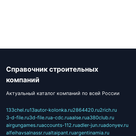
Справочник строительных
компаний
Актуальный каталог компаний по всей России
133chel.ru
13autor-kolonka.ru
2864420.ru
2rich.ru
3-d-file.ru
3d-file.ru
a-cdc.ru
aalse.ru
a380club.ru
airgungames.ru
accounts-112.ru
adler-jun.ru
adonyev.ru
alfeihavsalnassr.ru
altaipant.ru
argentinamia.ru