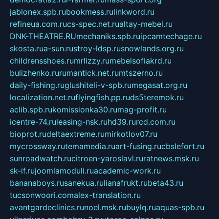
jablonex.spb.ru
bookmess.ru
linkword.ru
refineua.com.ru
cs-spec.net.ru
altay-mebel.ru
DNK-THEATRE.RU
mechaniks.spb.ru
ipcamtechage.ru
skosta.ru
a-sun.ru
stroy-ldsp.ru
snowlands.org.ru
childrensshoes.ru
mrlizzy.ru
mebelsofiakrd.ru
bulizhenko.ru
rumantick.net.ru
mtszerno.ru
daily-fishing.ru
glushiteli-v-spb.ru
megasat.org.ru
localization.net.ru
flyingfish.pp.ru
ds5teremok.ru
aclib.spb.ru
komissionka30.ru
mag-profit.ru
icentre-74.ru
leasing-nsk.ru
hd39.ru
rcd.com.ru
bioprot.ru
deltaextreme.ru
mirkotlov07.ru
mycrossway.ru
temamedia.ru
art-fusing.ru
cbslefort.ru
sunroadwatch.ru
citroen-yaroslavl.ru
ratnews.msk.ru
sk-if.ru
joomlamoduli.ru
academic-work.ru
bananaboys.ru
sanekua.ru
lianafrukt.ru
beta43.ru
tucsonwoori.com
alex-translation.ru
avantgardeclinics.ru
noel.msk.ru
buylq.ru
aquas-spb.ru