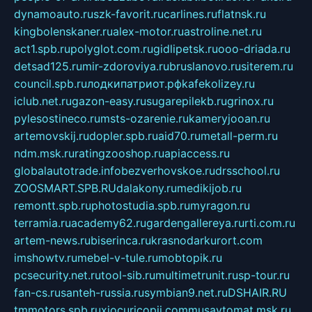
dynamoauto.ru
szk-favorit.ru
carlines.ru
flatnsk.ru
kingbolenskaner.ru
alex-motor.ru
astroline.net.ru
act1.spb.ru
polyglot.com.ru
gidlipetsk.ru
ooo-driada.ru
detsad125.ru
mir-zdoroviya.ru
bruslanovo.ru
siterem.ru
council.spb.ru
лодкипатриот.рф
kafekolizey.ru
iclub.net.ru
gazon-easy.ru
sugarepilekb.ru
grinox.ru
pylesostineco.ru
msts-ozarenie.ru
kameryjooan.ru
artemovskij.ru
dopler.spb.ru
aid70.ru
metall-perm.ru
ndm.msk.ru
ratingzooshop.ru
apiaccess.ru
globalautotrade.info
bezverhovskoe.ru
drsschool.ru
ZOOSMART.SPB.RU
dalakony.ru
medikijob.ru
remontt.spb.ru
photostudia.spb.ru
myragon.ru
terramia.ru
academy62.ru
gardengallereya.ru
rti.com.ru
artem-news.ru
biserinca.ru
krasnodarkurort.com
imshowtv.ru
mebel-v-tule.ru
mobtopik.ru
pcsecurity.net.ru
tool-sib.ru
multimetrunit.ru
sp-tour.ru
fan-cs.ru
santeh-russia.ru
symbian9.net.ru
DSHAIR.RU
tmmotors.spb.ru
xjocuricopii.com
musavtomat.msk.ru