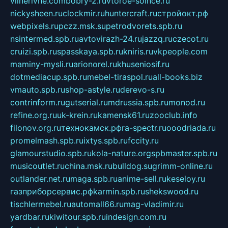
vilnerivne.com
bobry-2.ru
vtoroe-solnce.ru
nickysheen.ru
clockmir.ru
huntercraft.ru
стройокт.рф
webpixels.ru
pczz.msk.su
petrodvorets.spb.ru
nsintermed.spb.ru
avtovirazh-24.ru
jazzq.ru
czecot.ru
cruizi.spb.ru
spasskaya.spb.ru
kniris.ru
vkpeople.com
maminy-mysli.ru
arionorel.ru
khuseniosif.ru
dotmediacup.spb.ru
mebel-tiraspol.ru
all-books.biz
vmauto.spb.ru
shop-astyle.ru
derevo-s.ru
contrinform.ru
gutserial.ru
mdrussia.spb.ru
monod.ru
refine.org.ru
uk-krein.ru
kamensk61.ru
zooclub.info
filonov.org.ru
технокамск.рф
ra-spectr.ru
ooodriada.ru
promelmash.spb.ru
ixtys.spb.ru
fccity.ru
glamourstudio.spb.ru
kola-nature.org
spbmaster.spb.ru
musicoutlet.ru
china.msk.ru
bulldog.su
grimm-online.ru
outlander.net.ru
maga.spb.ru
anime-sell.ru
keseloy.ru
газприборсервис.рф
karmin.spb.ru
shekswood.ru
tischlermebel.ru
automall66.ru
mag-vladimir.ru
yardbar.ru
kiwitour.spb.ru
indesign.com.ru