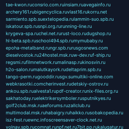
tae-kwon.ru
consrio.com.ru
insiam.ru
avegainfo.ru
archery161.ru
bigencyclica.ru
vlast16.ru
korru.net
sarmiento.spb.su
extelopedia.ru
lammin-suo.spb.ru
iskatour.spb.ru
snpi.org.ru
running-line.ru
krygeva-spa.ru
chel.net.ru
rust-loco.ru
dugshop.ru
hl-beta.spb.ru
school494.spb.ru
mymubaby.ru
epoha-metalband.ru
ngr.spb.ru
rusgosnews.com
dieselvostok.ru
24hostel.msk.ru
w-dev.ru
f-ship.ru
regsmi.ru
filmnetwork.ru
malinasp.ru
kinosvin.ru
h2o-salon.ru
malutkayork.ru
deltaprim.spb.ru
tango-perm.ru
gooddir.ru
sgv.su
multiki-online.com
webkrasotki.com
cherinvest.ru
detskiy-ostrov.ru
ankou.spb.ru
alvesta1.ru
pdf-creator.ru
nix-files.org.ru
sakhatoday.ru
elektrikersymboler.ru
sputnikyes.ru
golf2club.msk.ru
aeforums.ru
zallclub.ru
multimodal.msk.ru
habaigry.ru
haikko.ru
sobakopedia.ru
isz-fest.ru
ewnc.info
screensaver-clock.net.ru
volnav.spb.ru
comnat.ru
npf.net.ru
7bit.pp.ru
kalugatur.ru