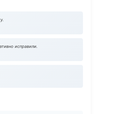
у.
ативно исправили.