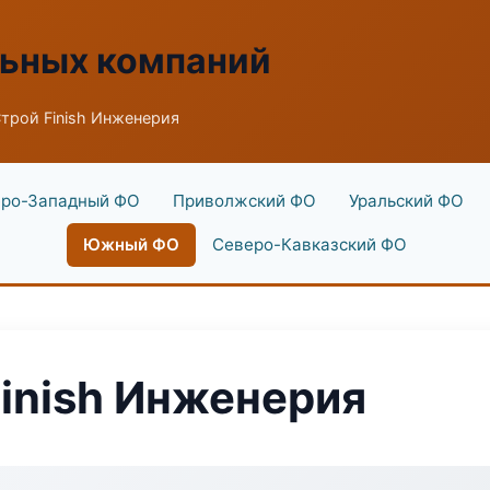
льных компаний
трой Finish Инженерия
ро-Западный ФО
Приволжский ФО
Уральский ФО
Южный ФО
Северо-Кавказский ФО
inish Инженерия