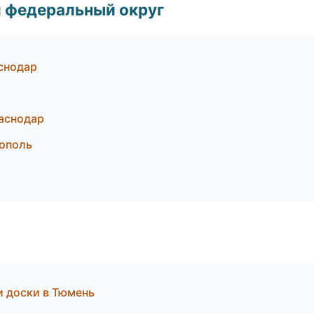
 федеральный округ
снодар
аснодар
ополь
и доски в Тюмень