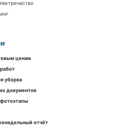
электричество
динг
ми
птовым ценам
 работ
ая уборка
их документов
 фотоэтапы
женедельный отчёт