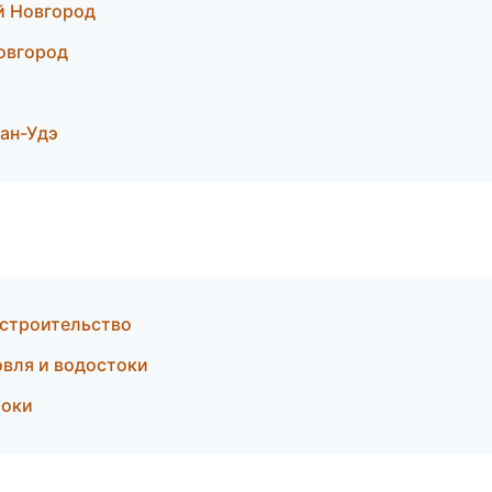
й Новгород
овгород
ан-Удэ
 строительство
вля и водостоки
токи