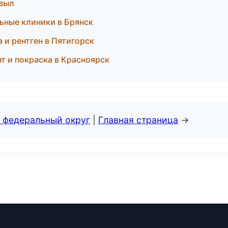
ызыл
ьные клиники в Брянск
 и рентген в Пятигорск
т и покраска в Красноярск
 федеральный округ
|
Главная страница
→