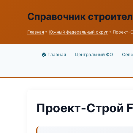
Справочник строите
Главная
»
Южный федеральный округ
» Проект-С
🏠 Главная
Центральный ФО
Севе
Проект-Строй F