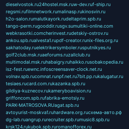
dieselvostok.ru
24hostel.msk.ru
w-dev.ru
f-ship.ru
regsmi.ru
filmnetwork.ru
malinasp.ru
kinosvin.ru
h2o-salon.ru
malutkayork.ru
deltaprim.spb.ru
tango-perm.ru
gooddir.ru
sgv.su
multiki-online.com
webkrasotki.com
cherinvest.ru
detskiy-ostrov.ru
ankou.spb.ru
alvesta1.ru
pdf-creator.ru
nix-files.org.ru
sakhatoday.ru
elektrikersymboler.ru
sputnikyes.ru
golf2club.msk.ru
aeforums.ru
zallclub.ru
multimodal.msk.ru
habaigry.ru
haikko.ru
sobakopedia.ru
isz-fest.ru
ewnc.info
screensaver-clock.net.ru
volnav.spb.ru
comnat.ru
npf.net.ru
7bit.pp.ru
kalugatur.ru
tesiaes.ru
card.com.ru
kazanka.spb.ru
gildiya-kuznecov.ru
kameryboavision.ru
griffoncom.spb.ru
fabrika-emotsiy.ru
PARK-MATROSOVA.RU
agat.spb.ru
avtoyurist-moskva1.ru
hardware.org.ru
схема-авто.рф
dg-lab.ru
angrup.ru
recruiter.spb.ru
music8.spb.ru
krsk124.ru
kubok.spb.ru
romanofforex.ru