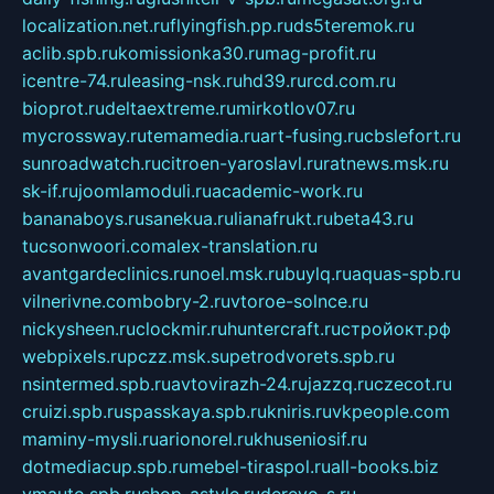
localization.net.ru
flyingfish.pp.ru
ds5teremok.ru
aclib.spb.ru
komissionka30.ru
mag-profit.ru
icentre-74.ru
leasing-nsk.ru
hd39.ru
rcd.com.ru
bioprot.ru
deltaextreme.ru
mirkotlov07.ru
mycrossway.ru
temamedia.ru
art-fusing.ru
cbslefort.ru
sunroadwatch.ru
citroen-yaroslavl.ru
ratnews.msk.ru
sk-if.ru
joomlamoduli.ru
academic-work.ru
bananaboys.ru
sanekua.ru
lianafrukt.ru
beta43.ru
tucsonwoori.com
alex-translation.ru
avantgardeclinics.ru
noel.msk.ru
buylq.ru
aquas-spb.ru
vilnerivne.com
bobry-2.ru
vtoroe-solnce.ru
nickysheen.ru
clockmir.ru
huntercraft.ru
стройокт.рф
webpixels.ru
pczz.msk.su
petrodvorets.spb.ru
nsintermed.spb.ru
avtovirazh-24.ru
jazzq.ru
czecot.ru
cruizi.spb.ru
spasskaya.spb.ru
kniris.ru
vkpeople.com
maminy-mysli.ru
arionorel.ru
khuseniosif.ru
dotmediacup.spb.ru
mebel-tiraspol.ru
all-books.biz