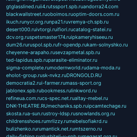
gtglasslined.ru
ii4.ru
tssport.spb.ru
andorra24.com
blackwallstreet.ru
oboimos.ru
optim-doors.com.ru
ikuch.ru
nycr.org.ru
npa21.ru
vremya-ch.spb.ru
desert000.ru
ivtorgi.ru
ifiori.ru
catalog-statei.ru
dcv.org.ru
spetsmaster174.ru
ipkameryhiseeu.ru
dum26.ru
ruspol.spb.ru
fr-opendp.ru
kam-solnyshko.ru
cheyenne-arapaho.ru
sevzapmetal.spb.ru
ted-lapidus.spb.ru
parasite-eliminator.ru
sigma-complete.ru
modernworld.ru
dama-moda.ru
eholot-group.ru
sk-nvkz.ru
DRONGOLD.RU
democratia2.ru
i-farmer.ru
mass-sport.org
jablonex.spb.ru
bookmess.ru
linkword.ru
refineua.com.ru
cs-spec.net.ru
altay-mebel.ru
DNK-THEATRE.RU
mechaniks.spb.ru
ipcamtechage.ru
skosta.ru
a-sun.ru
stroy-ldsp.ru
snowlands.org.ru
childrensshoes.ru
mrlizzy.ru
mebelsofiakrd.ru
bulizhenko.ru
rumantick.net.ru
mtszerno.ru
daily-fishing.ru
glushiteli-v-spb.ru
megasat.org.ru