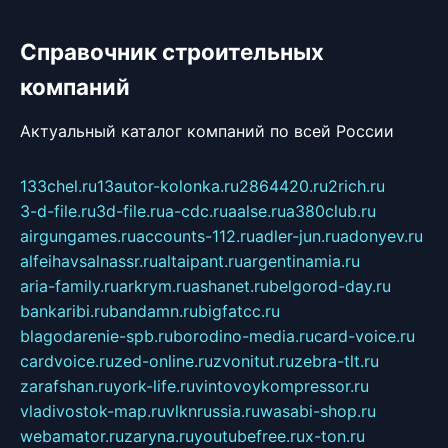
Справочник строительных
компаний
Актуальный каталог компаний по всей России
133chel.ru
13autor-kolonka.ru
2864420.ru
2rich.ru
3-d-file.ru
3d-file.ru
a-cdc.ru
aalse.ru
a380club.ru
airgungames.ru
accounts-112.ru
adler-jun.ru
adonyev.ru
alfeihavsalnassr.ru
altaipant.ru
argentinamia.ru
aria-family.ru
arkrym.ru
ashanet.ru
belgorod-day.ru
bankaribi.ru
bandamn.ru
bigfatcc.ru
blagodarenie-spb.ru
borodino-media.ru
card-voice.ru
cardvoice.ru
zed-online.ru
zvonitut.ru
zebra-tlt.ru
zarafshan.ru
york-life.ru
vintovoykompressor.ru
vladivostok-map.ru
vlknrussia.ru
wasabi-shop.ru
webamator.ru
zaryna.ru
youtubefree.ru
x-ton.ru