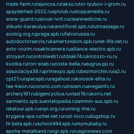
trade-farm.ru
tajuncos.ru
taksu.ru
tor-lyubov-i-grom.ru
spayderhed-2022.ru
splclub.ru
stoppamedia.ru
snow-guard.ru
slovar-ivrit.ru
cleanmedicine.ru
shkurki-karakulya.ru
kanotiforet.spb.ru
tutmassage.ru
ecolog.org.ru
praga.spb.ru
falcorussia.ru
autodoctorservis.ru
kamertondom.spb.ru
net-life.net.ru
avto-vozim.ru
sakhcamera.ru
alliance-electro.spb.ru
stroyavt.ru
controlweb1.ru
tdsak74.ru
kinzozo-ru.ru
kvotka.ru
iron-snab.ru
costa-bella.ru
eugrus.pp.ru
associaciya39.ru
primexpo.spb.ru
bezmorchin.ru
ia2.ru
cpt21.ru
ispecspb.ru
regahost.ru
kolosok-elita.ru
tae-kwon.ru
consrio.com.ru
insiam.ru
avegainfo.ru
archery161.ru
bigencyclica.ru
vlast16.ru
korru.net
sarmiento.spb.su
extelopedia.ru
lammin-suo.spb.ru
iskatour.spb.ru
snpi.org.ru
running-line.ru
krygeva-spa.ru
chel.net.ru
rust-loco.ru
dugshop.ru
hl-beta.spb.ru
school494.spb.ru
mymubaby.ru
epoha-metalband.ru
ngr.spb.ru
rusgosnews.com