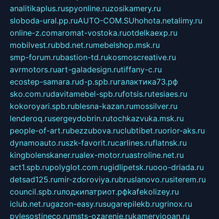
analitikaplus.ru
spyonline.ru
zosikamery.ru
sloboda-ural.pp.ru
AUTO-COM.SU
hohota.net
alimy.ru
online-z.com
aromat-vostoka.ru
otdelkaexp.ru
mobilvest.ru
bbd.net.ru
mebelshop.msk.ru
smp-forum.ru
bastion-td.ru
kosmoscreative.ru
avrmotors.ru
art-galadesign.ru
tiffany-c.ru
ecostep-samara.ru
d-p.spb.ru
галактика73.рф
sko.com.ru
davitamebel-spb.ru
fotsis.ru
tesiaes.ru
kokoroyari.spb.ru
blesna-kazan.ru
mossilver.ru
lenderoq.ru
sergeydobrin.ru
tochkazvuka.msk.ru
people-of-art.ru
bezzubova.ru
clubtibet.ru
orior-aks.ru
dynamoauto.ru
szk-favorit.ru
carlines.ru
flatnsk.ru
kingbolenskaner.ru
alex-motor.ru
astroline.net.ru
act1.spb.ru
polyglot.com.ru
gidlipetsk.ru
ooo-driada.ru
detsad125.ru
mir-zdoroviya.ru
bruslanovo.ru
siterem.ru
council.spb.ru
лодкипатриот.рф
kafekolizey.ru
iclub.net.ru
gazon-easy.ru
sugarepilekb.ru
grinox.ru
pylesostineco.ru
msts-ozarenie.ru
kameryjooan.ru