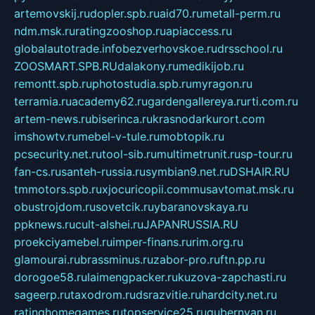
artemovskij.ru
dopler.spb.ru
aid70.ru
metall-perm.ru
ndm.msk.ru
ratingzooshop.ru
apiaccess.ru
globalautotrade.info
bezverhovskoe.ru
drsschool.ru
ZOOSMART.SPB.RU
dalakony.ru
medikijob.ru
remontt.spb.ru
photostudia.spb.ru
myragon.ru
terramia.ru
academy62.ru
gardengallereya.ru
rti.com.ru
artem-news.ru
biserinca.ru
krasnodarkurort.com
imshowtv.ru
mebel-v-tule.ru
mobtopik.ru
pcsecurity.net.ru
tool-sib.ru
multimetrunit.ru
sp-tour.ru
fan-cs.ru
santeh-russia.ru
symbian9.net.ru
DSHAIR.RU
tmmotors.spb.ru
xjocuricopii.com
musavtomat.msk.ru
obustrojdom.ru
sovetcik.ru
ybaranovskaya.ru
ppknews.ru
cult-alshei.ru
JAPANRUSSIA.RU
proekciyamebel.ru
imper-finans.ru
rim.org.ru
glamourai.ru
brassminus.ru
zabor-pro.ru
ftn.pp.ru
dorogoe58.ru
laimengpacker.ru
kuzova-zapchasti.ru
sageerp.ru
taxodrom.ru
dsrazvitie.ru
hardcity.net.ru
ratinghomegames.ru
topservice25.ru
gubernyan.ru