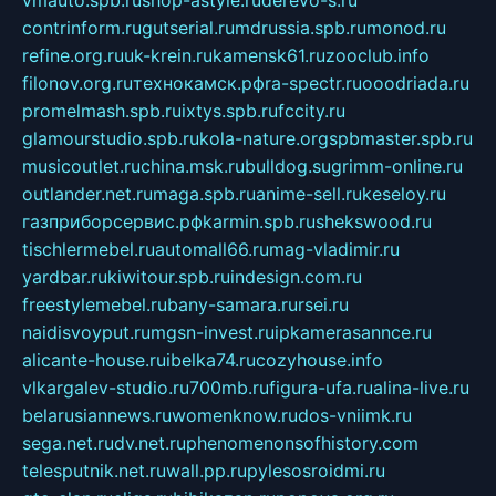
vmauto.spb.ru
shop-astyle.ru
derevo-s.ru
contrinform.ru
gutserial.ru
mdrussia.spb.ru
monod.ru
refine.org.ru
uk-krein.ru
kamensk61.ru
zooclub.info
filonov.org.ru
технокамск.рф
ra-spectr.ru
ooodriada.ru
promelmash.spb.ru
ixtys.spb.ru
fccity.ru
glamourstudio.spb.ru
kola-nature.org
spbmaster.spb.ru
musicoutlet.ru
china.msk.ru
bulldog.su
grimm-online.ru
outlander.net.ru
maga.spb.ru
anime-sell.ru
keseloy.ru
газприборсервис.рф
karmin.spb.ru
shekswood.ru
tischlermebel.ru
automall66.ru
mag-vladimir.ru
yardbar.ru
kiwitour.spb.ru
indesign.com.ru
freestylemebel.ru
bany-samara.ru
rsei.ru
naidisvoyput.ru
mgsn-invest.ru
ipkamerasannce.ru
alicante-house.ru
ibelka74.ru
cozyhouse.info
vlkargalev-studio.ru
700mb.ru
figura-ufa.ru
alina-live.ru
belarusiannews.ru
womenknow.ru
dos-vniimk.ru
sega.net.ru
dv.net.ru
phenomenonsofhistory.com
telesputnik.net.ru
wall.pp.ru
pylesosroidmi.ru