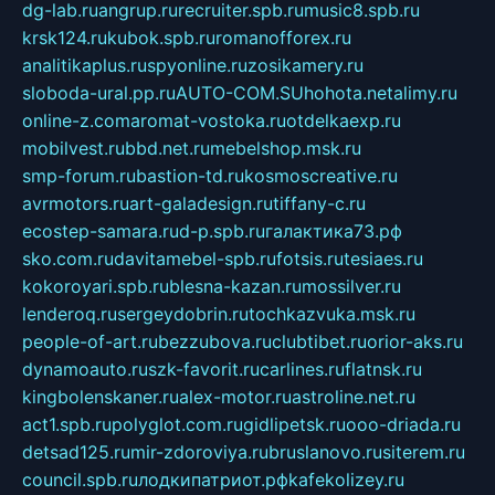
dg-lab.ru
angrup.ru
recruiter.spb.ru
music8.spb.ru
krsk124.ru
kubok.spb.ru
romanofforex.ru
analitikaplus.ru
spyonline.ru
zosikamery.ru
sloboda-ural.pp.ru
AUTO-COM.SU
hohota.net
alimy.ru
online-z.com
aromat-vostoka.ru
otdelkaexp.ru
mobilvest.ru
bbd.net.ru
mebelshop.msk.ru
smp-forum.ru
bastion-td.ru
kosmoscreative.ru
avrmotors.ru
art-galadesign.ru
tiffany-c.ru
ecostep-samara.ru
d-p.spb.ru
галактика73.рф
sko.com.ru
davitamebel-spb.ru
fotsis.ru
tesiaes.ru
kokoroyari.spb.ru
blesna-kazan.ru
mossilver.ru
lenderoq.ru
sergeydobrin.ru
tochkazvuka.msk.ru
people-of-art.ru
bezzubova.ru
clubtibet.ru
orior-aks.ru
dynamoauto.ru
szk-favorit.ru
carlines.ru
flatnsk.ru
kingbolenskaner.ru
alex-motor.ru
astroline.net.ru
act1.spb.ru
polyglot.com.ru
gidlipetsk.ru
ooo-driada.ru
detsad125.ru
mir-zdoroviya.ru
bruslanovo.ru
siterem.ru
council.spb.ru
лодкипатриот.рф
kafekolizey.ru