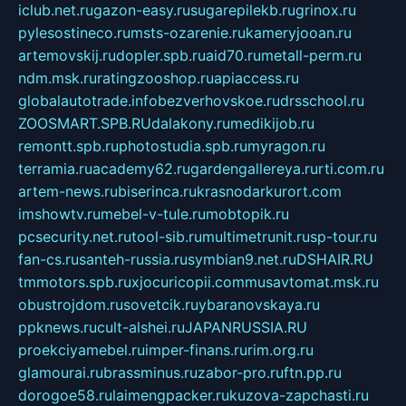
iclub.net.ru
gazon-easy.ru
sugarepilekb.ru
grinox.ru
pylesostineco.ru
msts-ozarenie.ru
kameryjooan.ru
artemovskij.ru
dopler.spb.ru
aid70.ru
metall-perm.ru
ndm.msk.ru
ratingzooshop.ru
apiaccess.ru
globalautotrade.info
bezverhovskoe.ru
drsschool.ru
ZOOSMART.SPB.RU
dalakony.ru
medikijob.ru
remontt.spb.ru
photostudia.spb.ru
myragon.ru
terramia.ru
academy62.ru
gardengallereya.ru
rti.com.ru
artem-news.ru
biserinca.ru
krasnodarkurort.com
imshowtv.ru
mebel-v-tule.ru
mobtopik.ru
pcsecurity.net.ru
tool-sib.ru
multimetrunit.ru
sp-tour.ru
fan-cs.ru
santeh-russia.ru
symbian9.net.ru
DSHAIR.RU
tmmotors.spb.ru
xjocuricopii.com
musavtomat.msk.ru
obustrojdom.ru
sovetcik.ru
ybaranovskaya.ru
ppknews.ru
cult-alshei.ru
JAPANRUSSIA.RU
proekciyamebel.ru
imper-finans.ru
rim.org.ru
glamourai.ru
brassminus.ru
zabor-pro.ru
ftn.pp.ru
dorogoe58.ru
laimengpacker.ru
kuzova-zapchasti.ru