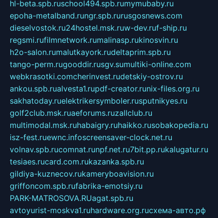
hl-beta.spb.ru
school494.spb.ru
mymubaby.ru
epoha-metalband.ru
ngr.spb.ru
rusgosnews.com
dieselvostok.ru
24hostel.msk.ru
w-dev.ru
f-ship.ru
regsmi.ru
filmnetwork.ru
malinasp.ru
kinosvin.ru
h2o-salon.ru
malutkayork.ru
deltaprim.spb.ru
tango-perm.ru
gooddir.ru
sgv.su
multiki-online.com
webkrasotki.com
cherinvest.ru
detskiy-ostrov.ru
ankou.spb.ru
alvesta1.ru
pdf-creator.ru
nix-files.org.ru
sakhatoday.ru
elektrikersymboler.ru
sputnikyes.ru
golf2club.msk.ru
aeforums.ru
zallclub.ru
multimodal.msk.ru
habaigry.ru
haikko.ru
sobakopedia.ru
isz-fest.ru
ewnc.info
screensaver-clock.net.ru
volnav.spb.ru
comnat.ru
npf.net.ru
7bit.pp.ru
kalugatur.ru
tesiaes.ru
card.com.ru
kazanka.spb.ru
gildiya-kuznecov.ru
kameryboavision.ru
griffoncom.spb.ru
fabrika-emotsiy.ru
PARK-MATROSOVA.RU
agat.spb.ru
avtoyurist-moskva1.ru
hardware.org.ru
схема-авто.рф