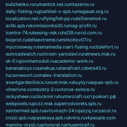
bulizhenko.ru
rumantick.net.ru
mtszerno.ru
daily-fishing.ru
glushiteli-v-spb.ru
megasat.org.ru
localization.net.ru
flyingfish.pp.ru
ds5teremok.ru
aclib.spb.ru
komissionka30.ru
mag-profit.ru
icentre-74.ru
leasing-nsk.ru
hd39.ru
rcd.com.ru
bioprot.ru
deltaextreme.ru
mirkotlov07.ru
mycrossway.ru
temamedia.ru
art-fusing.ru
cbslefort.ru
sunroadwatch.ru
citroen-yaroslavl.ru
ratnews.msk.ru
sk-if.ru
joomlamoduli.ru
academic-work.ru
bananaboys.ru
sanekua.ru
lianafrukt.ru
beta43.ru
tucsonwoori.com
alex-translation.ru
avantgardeclinics.ru
noel.msk.ru
buylq.ru
aquas-spb.ru
vilnerivne.com
bobry-2.ru
vtoroe-solnce.ru
nickysheen.ru
clockmir.ru
huntercraft.ru
стройокт.рф
webpixels.ru
pczz.msk.su
petrodvorets.spb.ru
nsintermed.spb.ru
avtovirazh-24.ru
jazzq.ru
czecot.ru
cruizi.spb.ru
spasskaya.spb.ru
kniris.ru
vkpeople.com
maminy-mysli.ru
arionorel.ru
khuseniosif.ru