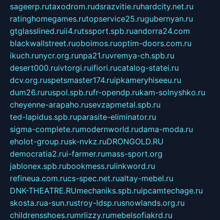
sageerp.ru
taxodrom.ru
dsrazvitie.ru
hardcity.net.ru
ratinghomegames.ru
topservice25.ru
gubernyan.ru
gtglasslined.ru
ii4.ru
tssport.spb.ru
andorra24.com
blackwallstreet.ru
oboimos.ru
optim-doors.com.ru
ikuch.ru
nycr.org.ru
npa21.ru
vremya-ch.spb.ru
desert000.ru
ivtorgi.ru
ifiori.ru
catalog-statei.ru
dcv.org.ru
spetsmaster174.ru
ipkameryhiseeu.ru
dum26.ru
ruspol.spb.ru
fr-opendp.ru
kam-solnyshko.ru
cheyenne-arapaho.ru
sevzapmetal.spb.ru
ted-lapidus.spb.ru
parasite-eliminator.ru
sigma-complete.ru
modernworld.ru
dama-moda.ru
eholot-group.ru
sk-nvkz.ru
DRONGOLD.RU
democratia2.ru
i-farmer.ru
mass-sport.org
jablonex.spb.ru
bookmess.ru
linkword.ru
refineua.com.ru
cs-spec.net.ru
altay-mebel.ru
DNK-THEATRE.RU
mechaniks.spb.ru
ipcamtechage.ru
skosta.ru
a-sun.ru
stroy-ldsp.ru
snowlands.org.ru
childrensshoes.ru
mrlizzy.ru
mebelsofiakrd.ru