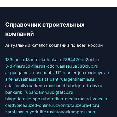
Справочник строительных
компаний
Актуальный каталог компаний по всей России
133chel.ru
13autor-kolonka.ru
2864420.ru
2rich.ru
3-d-file.ru
3d-file.ru
a-cdc.ru
aalse.ru
a380club.ru
airgungames.ru
accounts-112.ru
adler-jun.ru
adonyev.ru
alfeihavsalnassr.ru
altaipant.ru
argentinamia.ru
aria-family.ru
arkrym.ru
ashanet.ru
belgorod-day.ru
bankaribi.ru
bandamn.ru
bigfatcc.ru
blagodarenie-spb.ru
borodino-media.ru
card-voice.ru
cardvoice.ru
zed-online.ru
zvonitut.ru
zebra-tlt.ru
zarafshan.ru
york-life.ru
vintovoykompressor.ru