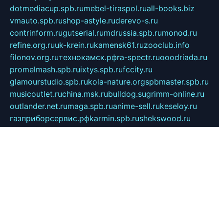
dotmediacup.spb.ru
mebel-tiraspol.ru
all-books.biz
vmauto.spb.ru
shop-astyle.ru
derevo-s.ru
contrinform.ru
gutserial.ru
mdrussia.spb.ru
monod.ru
refine.org.ru
uk-krein.ru
kamensk61.ru
zooclub.info
filonov.org.ru
технокамск.рф
ra-spectr.ru
ooodriada.ru
promelmash.spb.ru
ixtys.spb.ru
fccity.ru
glamourstudio.spb.ru
kola-nature.org
spbmaster.spb.ru
musicoutlet.ru
china.msk.ru
bulldog.su
grimm-online.ru
outlander.net.ru
maga.spb.ru
anime-sell.ru
keseloy.ru
газприборсервис.рф
karmin.spb.ru
shekswood.ru
tischlermebel.ru
automall66.ru
mag-vladimir.ru
yardbar.ru
kiwitour.spb.ru
indesign.com.ru
freestylemebel.ru
bany-samara.ru
rsei.ru
naidisvoyput.ru
mgsn-invest.ru
ipkamerasannce.ru
alicante-house.ru
ibelka74.ru
cozyhouse.info
vlkargalev-studio.ru
700mb.ru
figura-ufa.ru
alina-live.ru
belarusiannews.ru
womenknow.ru
dos-vniimk.ru
sega.net.ru
dv.net.ru
phenomenonsofhistory.com