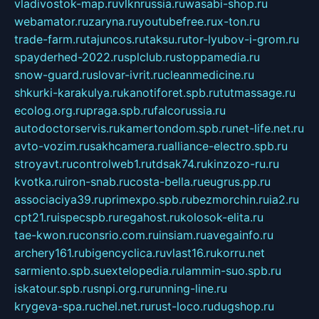
vladivostok-map.ru
vlknrussia.ru
wasabi-shop.ru
webamator.ru
zaryna.ru
youtubefree.ru
x-ton.ru
trade-farm.ru
tajuncos.ru
taksu.ru
tor-lyubov-i-grom.ru
spayderhed-2022.ru
splclub.ru
stoppamedia.ru
snow-guard.ru
slovar-ivrit.ru
cleanmedicine.ru
shkurki-karakulya.ru
kanotiforet.spb.ru
tutmassage.ru
ecolog.org.ru
praga.spb.ru
falcorussia.ru
autodoctorservis.ru
kamertondom.spb.ru
net-life.net.ru
avto-vozim.ru
sakhcamera.ru
alliance-electro.spb.ru
stroyavt.ru
controlweb1.ru
tdsak74.ru
kinzozo-ru.ru
kvotka.ru
iron-snab.ru
costa-bella.ru
eugrus.pp.ru
associaciya39.ru
primexpo.spb.ru
bezmorchin.ru
ia2.ru
cpt21.ru
ispecspb.ru
regahost.ru
kolosok-elita.ru
tae-kwon.ru
consrio.com.ru
insiam.ru
avegainfo.ru
archery161.ru
bigencyclica.ru
vlast16.ru
korru.net
sarmiento.spb.su
extelopedia.ru
lammin-suo.spb.ru
iskatour.spb.ru
snpi.org.ru
running-line.ru
krygeva-spa.ru
chel.net.ru
rust-loco.ru
dugshop.ru