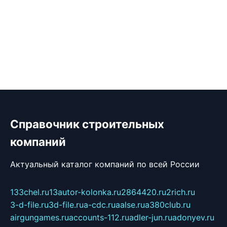
Справочник строительных
компаний
Актуальный каталог компаний по всей России
133chel.ru
13autor-kolonka.ru
2864420.ru
2rich.ru
3-d-file.ru
3d-file.ru
a-cdc.ru
aalse.ru
a380club.ru
airgungames.ru
accounts-112.ru
adler-jun.ru
adonyev.ru