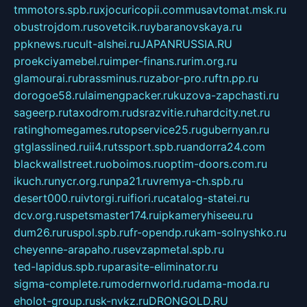
tmmotors.spb.ru
xjocuricopii.com
musavtomat.msk.ru
obustrojdom.ru
sovetcik.ru
ybaranovskaya.ru
ppknews.ru
cult-alshei.ru
JAPANRUSSIA.RU
proekciyamebel.ru
imper-finans.ru
rim.org.ru
glamourai.ru
brassminus.ru
zabor-pro.ru
ftn.pp.ru
dorogoe58.ru
laimengpacker.ru
kuzova-zapchasti.ru
sageerp.ru
taxodrom.ru
dsrazvitie.ru
hardcity.net.ru
ratinghomegames.ru
topservice25.ru
gubernyan.ru
gtglasslined.ru
ii4.ru
tssport.spb.ru
andorra24.com
blackwallstreet.ru
oboimos.ru
optim-doors.com.ru
ikuch.ru
nycr.org.ru
npa21.ru
vremya-ch.spb.ru
desert000.ru
ivtorgi.ru
ifiori.ru
catalog-statei.ru
dcv.org.ru
spetsmaster174.ru
ipkameryhiseeu.ru
dum26.ru
ruspol.spb.ru
fr-opendp.ru
kam-solnyshko.ru
cheyenne-arapaho.ru
sevzapmetal.spb.ru
ted-lapidus.spb.ru
parasite-eliminator.ru
sigma-complete.ru
modernworld.ru
dama-moda.ru
eholot-group.ru
sk-nvkz.ru
DRONGOLD.RU