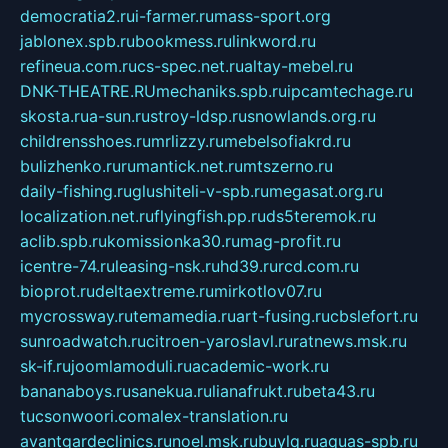
democratia2.ru
i-farmer.ru
mass-sport.org
jablonex.spb.ru
bookmess.ru
linkword.ru
refineua.com.ru
cs-spec.net.ru
altay-mebel.ru
DNK-THEATRE.RU
mechaniks.spb.ru
ipcamtechage.ru
skosta.ru
a-sun.ru
stroy-ldsp.ru
snowlands.org.ru
childrensshoes.ru
mrlizzy.ru
mebelsofiakrd.ru
bulizhenko.ru
rumantick.net.ru
mtszerno.ru
daily-fishing.ru
glushiteli-v-spb.ru
megasat.org.ru
localization.net.ru
flyingfish.pp.ru
ds5teremok.ru
aclib.spb.ru
komissionka30.ru
mag-profit.ru
icentre-74.ru
leasing-nsk.ru
hd39.ru
rcd.com.ru
bioprot.ru
deltaextreme.ru
mirkotlov07.ru
mycrossway.ru
temamedia.ru
art-fusing.ru
cbslefort.ru
sunroadwatch.ru
citroen-yaroslavl.ru
ratnews.msk.ru
sk-if.ru
joomlamoduli.ru
academic-work.ru
bananaboys.ru
sanekua.ru
lianafrukt.ru
beta43.ru
tucsonwoori.com
alex-translation.ru
avantgardeclinics.ru
noel.msk.ru
buylq.ru
aquas-spb.ru