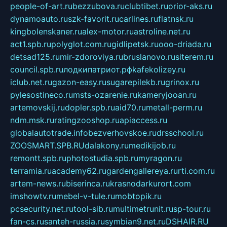
people-of-art.ru
bezzubova.ru
clubtibet.ru
orior-aks.ru
dynamoauto.ru
szk-favorit.ru
carlines.ru
flatnsk.ru
kingbolenskaner.ru
alex-motor.ru
astroline.net.ru
act1.spb.ru
polyglot.com.ru
gidlipetsk.ru
ooo-driada.ru
detsad125.ru
mir-zdoroviya.ru
bruslanovo.ru
siterem.ru
council.spb.ru
лодкипатриот.рф
kafekolizey.ru
iclub.net.ru
gazon-easy.ru
sugarepilekb.ru
grinox.ru
pylesostineco.ru
msts-ozarenie.ru
kameryjooan.ru
artemovskij.ru
dopler.spb.ru
aid70.ru
metall-perm.ru
ndm.msk.ru
ratingzooshop.ru
apiaccess.ru
globalautotrade.info
bezverhovskoe.ru
drsschool.ru
ZOOSMART.SPB.RU
dalakony.ru
medikijob.ru
remontt.spb.ru
photostudia.spb.ru
myragon.ru
terramia.ru
academy62.ru
gardengallereya.ru
rti.com.ru
artem-news.ru
biserinca.ru
krasnodarkurort.com
imshowtv.ru
mebel-v-tule.ru
mobtopik.ru
pcsecurity.net.ru
tool-sib.ru
multimetrunit.ru
sp-tour.ru
fan-cs.ru
santeh-russia.ru
symbian9.net.ru
DSHAIR.RU