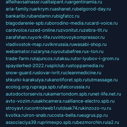
alfeihavsalnassr.ru
altaipant.ru
argentinamia.ru
aria-family.ru
arkrym.ru
ashanet.ru
belgorod-day.ru
bankaribi.ru
bandamn.ru
bigfatcc.ru
blagodarenie-spb.ru
borodino-media.ru
card-voice.ru
cardvoice.ru
zed-online.ru
zvonitut.ru
zebra-tlt.ru
zarafshan.ru
york-life.ru
vintovoykompressor.ru
vladivostok-map.ru
vlknrussia.ru
wasabi-shop.ru
webamator.ru
zaryna.ru
youtubefree.ru
x-ton.ru
trade-farm.ru
tajuncos.ru
taksu.ru
tor-lyubov-i-grom.ru
spayderhed-2022.ru
splclub.ru
stoppamedia.ru
snow-guard.ru
slovar-ivrit.ru
cleanmedicine.ru
shkurki-karakulya.ru
kanotiforet.spb.ru
tutmassage.ru
ecolog.org.ru
praga.spb.ru
falcorussia.ru
autodoctorservis.ru
kamertondom.spb.ru
net-life.net.ru
avto-vozim.ru
sakhcamera.ru
alliance-electro.spb.ru
stroyavt.ru
controlweb1.ru
tdsak74.ru
kinzozo-ru.ru
kvotka.ru
iron-snab.ru
costa-bella.ru
eugrus.pp.ru
associaciya39.ru
primexpo.spb.ru
bezmorchin.ru
ia2.ru