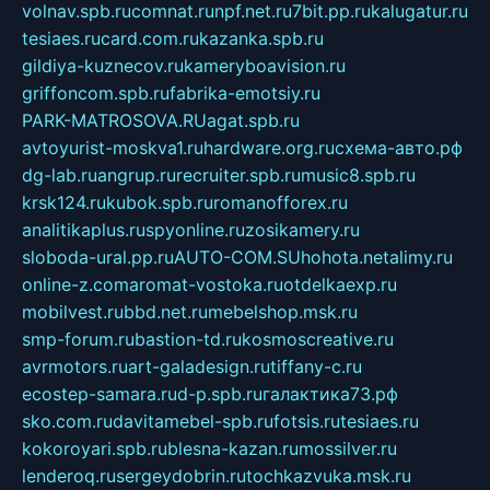
volnav.spb.ru
comnat.ru
npf.net.ru
7bit.pp.ru
kalugatur.ru
tesiaes.ru
card.com.ru
kazanka.spb.ru
gildiya-kuznecov.ru
kameryboavision.ru
griffoncom.spb.ru
fabrika-emotsiy.ru
PARK-MATROSOVA.RU
agat.spb.ru
avtoyurist-moskva1.ru
hardware.org.ru
схема-авто.рф
dg-lab.ru
angrup.ru
recruiter.spb.ru
music8.spb.ru
krsk124.ru
kubok.spb.ru
romanofforex.ru
analitikaplus.ru
spyonline.ru
zosikamery.ru
sloboda-ural.pp.ru
AUTO-COM.SU
hohota.net
alimy.ru
online-z.com
aromat-vostoka.ru
otdelkaexp.ru
mobilvest.ru
bbd.net.ru
mebelshop.msk.ru
smp-forum.ru
bastion-td.ru
kosmoscreative.ru
avrmotors.ru
art-galadesign.ru
tiffany-c.ru
ecostep-samara.ru
d-p.spb.ru
галактика73.рф
sko.com.ru
davitamebel-spb.ru
fotsis.ru
tesiaes.ru
kokoroyari.spb.ru
blesna-kazan.ru
mossilver.ru
lenderoq.ru
sergeydobrin.ru
tochkazvuka.msk.ru