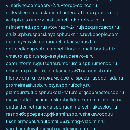
vilnerivne.com
bobry-2.ru
vtoroe-solnce.ru
nickysheen.ru
clockmir.ru
huntercraft.ru
стройокт.рф
webpixels.ru
pczz.msk.su
petrodvorets.spb.ru
nsintermed.spb.ru
avtovirazh-24.ru
jazzq.ru
czecot.ru
cruizi.spb.ru
spasskaya.spb.ru
kniris.ru
vkpeople.com
maminy-mysli.ru
arionorel.ru
khuseniosif.ru
dotmediacup.spb.ru
mebel-tiraspol.ru
all-books.biz
vmauto.spb.ru
shop-astyle.ru
derevo-s.ru
contrinform.ru
gutserial.ru
mdrussia.spb.ru
monod.ru
refine.org.ru
uk-krein.ru
kamensk61.ru
zooclub.info
filonov.org.ru
технокамск.рф
ra-spectr.ru
ooodriada.ru
promelmash.spb.ru
ixtys.spb.ru
fccity.ru
glamourstudio.spb.ru
kola-nature.org
spbmaster.spb.ru
musicoutlet.ru
china.msk.ru
bulldog.su
grimm-online.ru
outlander.net.ru
maga.spb.ru
anime-sell.ru
keseloy.ru
газприборсервис.рф
karmin.spb.ru
shekswood.ru
tischlermebel.ru
automall66.ru
mag-vladimir.ru
yardbar.ru
kiwitour.spb.ru
indesign.com.ru