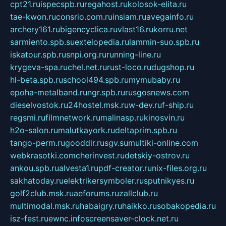
cpt21.ru
ispecspb.ru
regahost.ru
kolosok-elita.ru
tae-kwon.ru
consrio.com.ru
insiam.ru
avegainfo.ru
archery161.ru
bigencyclica.ru
vlast16.ru
korru.net
sarmiento.spb.su
extelopedia.ru
lammin-suo.spb.ru
iskatour.spb.ru
snpi.org.ru
running-line.ru
krygeva-spa.ru
chel.net.ru
rust-loco.ru
dugshop.ru
hl-beta.spb.ru
school494.spb.ru
mymubaby.ru
epoha-metalband.ru
ngr.spb.ru
rusgosnews.com
dieselvostok.ru
24hostel.msk.ru
w-dev.ru
f-ship.ru
regsmi.ru
filmnetwork.ru
malinasp.ru
kinosvin.ru
h2o-salon.ru
malutkayork.ru
deltaprim.spb.ru
tango-perm.ru
gooddir.ru
sgv.su
multiki-online.com
webkrasotki.com
cherinvest.ru
detskiy-ostrov.ru
ankou.spb.ru
alvesta1.ru
pdf-creator.ru
nix-files.org.ru
sakhatoday.ru
elektrikersymboler.ru
sputnikyes.ru
golf2club.msk.ru
aeforums.ru
zallclub.ru
multimodal.msk.ru
habaigry.ru
haikko.ru
sobakopedia.ru
isz-fest.ru
ewnc.info
screensaver-clock.net.ru