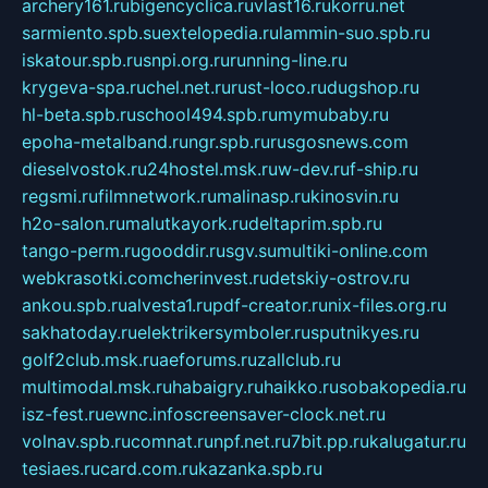
archery161.ru
bigencyclica.ru
vlast16.ru
korru.net
sarmiento.spb.su
extelopedia.ru
lammin-suo.spb.ru
iskatour.spb.ru
snpi.org.ru
running-line.ru
krygeva-spa.ru
chel.net.ru
rust-loco.ru
dugshop.ru
hl-beta.spb.ru
school494.spb.ru
mymubaby.ru
epoha-metalband.ru
ngr.spb.ru
rusgosnews.com
dieselvostok.ru
24hostel.msk.ru
w-dev.ru
f-ship.ru
regsmi.ru
filmnetwork.ru
malinasp.ru
kinosvin.ru
h2o-salon.ru
malutkayork.ru
deltaprim.spb.ru
tango-perm.ru
gooddir.ru
sgv.su
multiki-online.com
webkrasotki.com
cherinvest.ru
detskiy-ostrov.ru
ankou.spb.ru
alvesta1.ru
pdf-creator.ru
nix-files.org.ru
sakhatoday.ru
elektrikersymboler.ru
sputnikyes.ru
golf2club.msk.ru
aeforums.ru
zallclub.ru
multimodal.msk.ru
habaigry.ru
haikko.ru
sobakopedia.ru
isz-fest.ru
ewnc.info
screensaver-clock.net.ru
volnav.spb.ru
comnat.ru
npf.net.ru
7bit.pp.ru
kalugatur.ru
tesiaes.ru
card.com.ru
kazanka.spb.ru