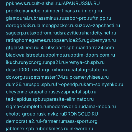
ppknews.ru
cult-alshei.ru
JAPANRUSSIA.RU
proekciyamebel.ru
imper-finans.ru
rim.org.ru
glamourai.ru
brassminus.ru
zabor-pro.ru
ftn.pp.ru
dorogoe58.ru
laimengpacker.ru
kuzova-zapchasti.ru
sageerp.ru
taxodrom.ru
dsrazvitie.ru
hardcity.net.ru
ratinghomegames.ru
topservice25.ru
gubernyan.ru
gtglasslined.ru
ii4.ru
tssport.spb.ru
andorra24.com
blackwallstreet.ru
oboimos.ru
optim-doors.com.ru
ikuch.ru
nycr.org.ru
npa21.ru
vremya-ch.spb.ru
desert000.ru
ivtorgi.ru
ifiori.ru
catalog-statei.ru
dcv.org.ru
spetsmaster174.ru
ipkameryhiseeu.ru
dum26.ru
ruspol.spb.ru
fr-opendp.ru
kam-solnyshko.ru
cheyenne-arapaho.ru
sevzapmetal.spb.ru
ted-lapidus.spb.ru
parasite-eliminator.ru
sigma-complete.ru
modernworld.ru
dama-moda.ru
eholot-group.ru
sk-nvkz.ru
DRONGOLD.RU
democratia2.ru
i-farmer.ru
mass-sport.org
jablonex.spb.ru
bookmess.ru
linkword.ru