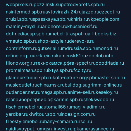
webpixels.ru
pczz.msk.su
petrodvorets.spb.ru
nsintermed.spb.ru
avtovirazh-24.ru
jazzq.ru
czecot.ru
cruizi.spb.ru
spasskaya.spb.ru
kniris.ru
vkpeople.com
maminy-mysli.ru
arionorel.ru
khuseniosif.ru
dotmediacup.spb.ru
mebel-tiraspol.ru
all-books.biz
vmauto.spb.ru
shop-astyle.ru
derevo-s.ru
contrinform.ru
gutserial.ru
mdrussia.spb.ru
monod.ru
refine.org.ru
uk-krein.ru
kamensk61.ru
zooclub.info
filonov.org.ru
технокамск.рф
ra-spectr.ru
ooodriada.ru
promelmash.spb.ru
ixtys.spb.ru
fccity.ru
glamourstudio.spb.ru
kola-nature.org
spbmaster.spb.ru
musicoutlet.ru
china.msk.ru
bulldog.su
grimm-online.ru
outlander.net.ru
maga.spb.ru
anime-sell.ru
keseloy.ru
газприборсервис.рф
karmin.spb.ru
shekswood.ru
tischlermebel.ru
automall66.ru
mag-vladimir.ru
yardbar.ru
kiwitour.spb.ru
indesign.com.ru
freestylemebel.ru
bany-samara.ru
rsei.ru
naidisvoyput.ru
mgsn-invest.ru
ipkamerasannce.ru