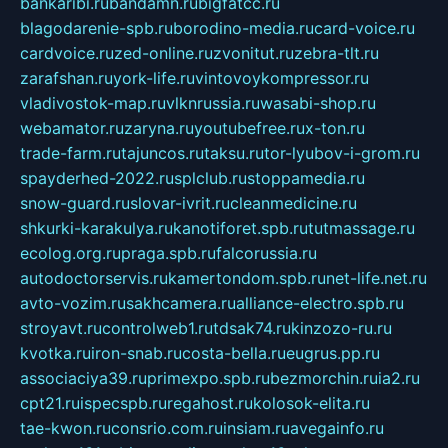
bankaribi.ru
bandamn.ru
bigfatcc.ru
blagodarenie-spb.ru
borodino-media.ru
card-voice.ru
cardvoice.ru
zed-online.ru
zvonitut.ru
zebra-tlt.ru
zarafshan.ru
york-life.ru
vintovoykompressor.ru
vladivostok-map.ru
vlknrussia.ru
wasabi-shop.ru
webamator.ru
zaryna.ru
youtubefree.ru
x-ton.ru
trade-farm.ru
tajuncos.ru
taksu.ru
tor-lyubov-i-grom.ru
spayderhed-2022.ru
splclub.ru
stoppamedia.ru
snow-guard.ru
slovar-ivrit.ru
cleanmedicine.ru
shkurki-karakulya.ru
kanotiforet.spb.ru
tutmassage.ru
ecolog.org.ru
praga.spb.ru
falcorussia.ru
autodoctorservis.ru
kamertondom.spb.ru
net-life.net.ru
avto-vozim.ru
sakhcamera.ru
alliance-electro.spb.ru
stroyavt.ru
controlweb1.ru
tdsak74.ru
kinzozo-ru.ru
kvotka.ru
iron-snab.ru
costa-bella.ru
eugrus.pp.ru
associaciya39.ru
primexpo.spb.ru
bezmorchin.ru
ia2.ru
cpt21.ru
ispecspb.ru
regahost.ru
kolosok-elita.ru
tae-kwon.ru
consrio.com.ru
insiam.ru
avegainfo.ru