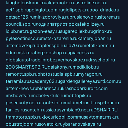
kingbolenskaner.ru
alex-motor.ru
astroline.net.ru
act1.spb.ru
polyglot.com.ru
gidlipetsk.ru
ooo-driada.ru
detsad125.ru
mir-zdoroviya.ru
bruslanovo.ru
siterem.ru
council.spb.ru
лодкипатриот.рф
kafekolizey.ru
iclub.net.ru
gazon-easy.ru
sugarepilekb.ru
grinox.ru
pylesostineco.ru
msts-ozarenie.ru
kameryjooan.ru
artemovskij.ru
dopler.spb.ru
aid70.ru
metall-perm.ru
ndm.msk.ru
ratingzooshop.ru
apiaccess.ru
globalautotrade.info
bezverhovskoe.ru
drsschool.ru
ZOOSMART.SPB.RU
dalakony.ru
medikijob.ru
remontt.spb.ru
photostudia.spb.ru
myragon.ru
terramia.ru
academy62.ru
gardengallereya.ru
rti.com.ru
artem-news.ru
biserinca.ru
krasnodarkurort.com
imshowtv.ru
mebel-v-tule.ru
mobtopik.ru
pcsecurity.net.ru
tool-sib.ru
multimetrunit.ru
sp-tour.ru
fan-cs.ru
santeh-russia.ru
symbian9.net.ru
DSHAIR.RU
tmmotors.spb.ru
xjocuricopii.com
musavtomat.msk.ru
obustrojdom.ru
sovetcik.ru
ybaranovskaya.ru