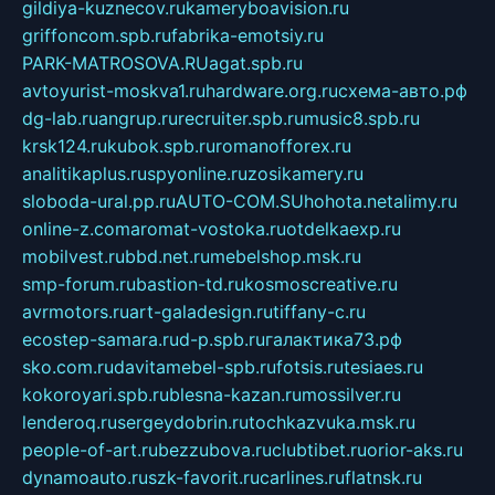
gildiya-kuznecov.ru
kameryboavision.ru
griffoncom.spb.ru
fabrika-emotsiy.ru
PARK-MATROSOVA.RU
agat.spb.ru
avtoyurist-moskva1.ru
hardware.org.ru
схема-авто.рф
dg-lab.ru
angrup.ru
recruiter.spb.ru
music8.spb.ru
krsk124.ru
kubok.spb.ru
romanofforex.ru
analitikaplus.ru
spyonline.ru
zosikamery.ru
sloboda-ural.pp.ru
AUTO-COM.SU
hohota.net
alimy.ru
online-z.com
aromat-vostoka.ru
otdelkaexp.ru
mobilvest.ru
bbd.net.ru
mebelshop.msk.ru
smp-forum.ru
bastion-td.ru
kosmoscreative.ru
avrmotors.ru
art-galadesign.ru
tiffany-c.ru
ecostep-samara.ru
d-p.spb.ru
галактика73.рф
sko.com.ru
davitamebel-spb.ru
fotsis.ru
tesiaes.ru
kokoroyari.spb.ru
blesna-kazan.ru
mossilver.ru
lenderoq.ru
sergeydobrin.ru
tochkazvuka.msk.ru
people-of-art.ru
bezzubova.ru
clubtibet.ru
orior-aks.ru
dynamoauto.ru
szk-favorit.ru
carlines.ru
flatnsk.ru