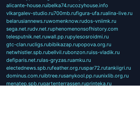
alicante-house.ru
ibelka74.ru
cozyhouse.info
vlkargalev-studio.ru
700mb.ru
figura-ufa.ru
alina-live.ru
belarusiannews.ru
womenknow.ru
dos-vniimk.ru
sega.net.ru
dv.net.ru
phenomenonsofhistory.com
telesputnik.net.ru
wall.pp.ru
pylesosroidmi.ru
gtc-clan.ru
cligs.ru
bibikazap.ru
popova.org.ru
netwhistler.spb.ru
bellvil.ru
bonzon.ru
iss-vladik.ru
defiparis.net.ru
las-gryzas.ru
amku.ru
electednews.spb.ru
feather.org.ru
spar72.ru
tankiigri.ru
dominus.com.ru
ibtree.ru
sanykool.pp.ru
unixlib.org.ru
menatep.spb.ru
gartenterrassen.ru
printeka.ru
skvozilka.com.ru
parkovka-pub.ru
lovemobi.ru
art-ru.ru
emulatorz.com.ru
alucomp.com.ru
tatforum.com.ru
alternativa-profi.ru
dermakler.ru
artsurvey.ru
aredir.ru
khimspas.ru
centr-maxi.ru
2018r.ru
bort-stomer-defort.ru
professional2.ru
gibsons.ru
artselena.ru
art-pilot.ru
ingredient.spb.ru
npfpolimer.spb.ru
argentum.spb.ru
hom-edu.ru