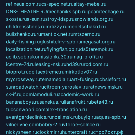
refineua.com.ru
cs-spec.net.ru
altay-mebel.ru
DNK-THEATRE.RU
mechaniks.spb.ru
ipcamtechage.ru
skosta.ru
a-sun.ru
stroy-ldsp.ru
snowlands.org.ru
childrensshoes.ru
mrlizzy.ru
mebelsofiakrd.ru
bulizhenko.ru
rumantick.net.ru
mtszerno.ru
daily-fishing.ru
glushiteli-v-spb.ru
megasat.org.ru
localization.net.ru
flyingfish.pp.ru
ds5teremok.ru
aclib.spb.ru
komissionka30.ru
mag-profit.ru
icentre-74.ru
leasing-nsk.ru
hd39.ru
rcd.com.ru
bioprot.ru
deltaextreme.ru
mirkotlov07.ru
mycrossway.ru
temamedia.ru
art-fusing.ru
cbslefort.ru
sunroadwatch.ru
citroen-yaroslavl.ru
ratnews.msk.ru
sk-if.ru
joomlamoduli.ru
academic-work.ru
bananaboys.ru
sanekua.ru
lianafrukt.ru
beta43.ru
tucsonwoori.com
alex-translation.ru
avantgardeclinics.ru
noel.msk.ru
buylq.ru
aquas-spb.ru
vilnerivne.com
bobry-2.ru
vtoroe-solnce.ru
nickysheen.ru
clockmir.ru
huntercraft.ru
стройокт.рф