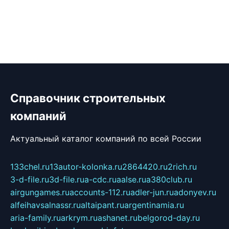
Справочник строительных
компаний
Актуальный каталог компаний по всей России
133chel.ru
13autor-kolonka.ru
2864420.ru
2rich.ru
3-d-file.ru
3d-file.ru
a-cdc.ru
aalse.ru
a380club.ru
airgungames.ru
accounts-112.ru
adler-jun.ru
adonyev.ru
alfeihavsalnassr.ru
altaipant.ru
argentinamia.ru
aria-family.ru
arkrym.ru
ashanet.ru
belgorod-day.ru