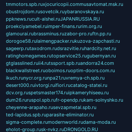
tmmotors.spb.ru
xjocuricopii.com
musavtomat.msk.ru
obustrojdom.ru
sovetcik.ru
ybaranovskaya.ru
ppknews.ru
cult-alshei.ru
JAPANRUSSIA.RU
proekciyamebel.ru
imper-finans.ru
rim.org.ru
glamourai.ru
brassminus.ru
zabor-pro.ru
ftn.pp.ru
dorogoe58.ru
laimengpacker.ru
kuzova-zapchasti.ru
sageerp.ru
taxodrom.ru
dsrazvitie.ru
hardcity.net.ru
ratinghomegames.ru
topservice25.ru
gubernyan.ru
gtglasslined.ru
ii4.ru
tssport.spb.ru
andorra24.com
blackwallstreet.ru
oboimos.ru
optim-doors.com.ru
ikuch.ru
nycr.org.ru
npa21.ru
vremya-ch.spb.ru
desert000.ru
ivtorgi.ru
ifiori.ru
catalog-statei.ru
dcv.org.ru
spetsmaster174.ru
ipkameryhiseeu.ru
dum26.ru
ruspol.spb.ru
fr-opendp.ru
kam-solnyshko.ru
cheyenne-arapaho.ru
sevzapmetal.spb.ru
ted-lapidus.spb.ru
parasite-eliminator.ru
sigma-complete.ru
modernworld.ru
dama-moda.ru
eholot-group.ru
sk-nvkz.ru
DRONGOLD.RU