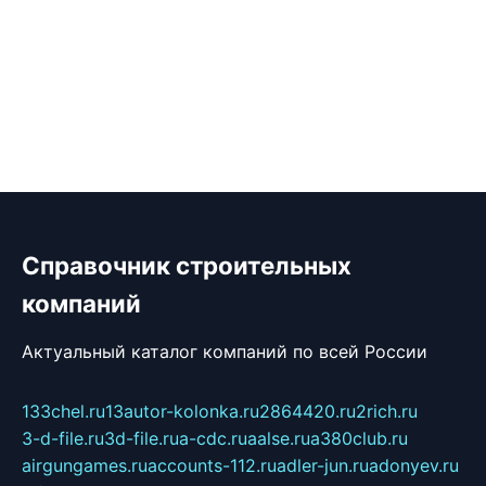
Справочник строительных
компаний
Актуальный каталог компаний по всей России
133chel.ru
13autor-kolonka.ru
2864420.ru
2rich.ru
3-d-file.ru
3d-file.ru
a-cdc.ru
aalse.ru
a380club.ru
airgungames.ru
accounts-112.ru
adler-jun.ru
adonyev.ru