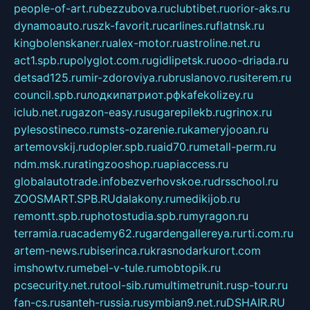
people-of-art.ru
bezzubova.ru
clubtibet.ru
orior-aks.ru
dynamoauto.ru
szk-favorit.ru
carlines.ru
flatnsk.ru
kingbolenskaner.ru
alex-motor.ru
astroline.net.ru
act1.spb.ru
polyglot.com.ru
gidlipetsk.ru
ooo-driada.ru
detsad125.ru
mir-zdoroviya.ru
bruslanovo.ru
siterem.ru
council.spb.ru
лодкипатриот.рф
kafekolizey.ru
iclub.net.ru
gazon-easy.ru
sugarepilekb.ru
grinox.ru
pylesostineco.ru
msts-ozarenie.ru
kameryjooan.ru
artemovskij.ru
dopler.spb.ru
aid70.ru
metall-perm.ru
ndm.msk.ru
ratingzooshop.ru
apiaccess.ru
globalautotrade.info
bezverhovskoe.ru
drsschool.ru
ZOOSMART.SPB.RU
dalakony.ru
medikijob.ru
remontt.spb.ru
photostudia.spb.ru
myragon.ru
terramia.ru
academy62.ru
gardengallereya.ru
rti.com.ru
artem-news.ru
biserinca.ru
krasnodarkurort.com
imshowtv.ru
mebel-v-tule.ru
mobtopik.ru
pcsecurity.net.ru
tool-sib.ru
multimetrunit.ru
sp-tour.ru
fan-cs.ru
santeh-russia.ru
symbian9.net.ru
DSHAIR.RU