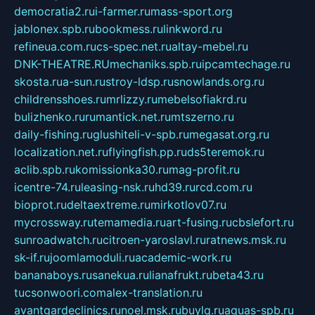
democratia2.ru
i-farmer.ru
mass-sport.org
jablonex.spb.ru
bookmess.ru
linkword.ru
refineua.com.ru
cs-spec.net.ru
altay-mebel.ru
DNK-THEATRE.RU
mechaniks.spb.ru
ipcamtechage.ru
skosta.ru
a-sun.ru
stroy-ldsp.ru
snowlands.org.ru
childrensshoes.ru
mrlizzy.ru
mebelsofiakrd.ru
bulizhenko.ru
rumantick.net.ru
mtszerno.ru
daily-fishing.ru
glushiteli-v-spb.ru
megasat.org.ru
localization.net.ru
flyingfish.pp.ru
ds5teremok.ru
aclib.spb.ru
komissionka30.ru
mag-profit.ru
icentre-74.ru
leasing-nsk.ru
hd39.ru
rcd.com.ru
bioprot.ru
deltaextreme.ru
mirkotlov07.ru
mycrossway.ru
temamedia.ru
art-fusing.ru
cbslefort.ru
sunroadwatch.ru
citroen-yaroslavl.ru
ratnews.msk.ru
sk-if.ru
joomlamoduli.ru
academic-work.ru
bananaboys.ru
sanekua.ru
lianafrukt.ru
beta43.ru
tucsonwoori.com
alex-translation.ru
avantgardeclinics.ru
noel.msk.ru
buylq.ru
aquas-spb.ru