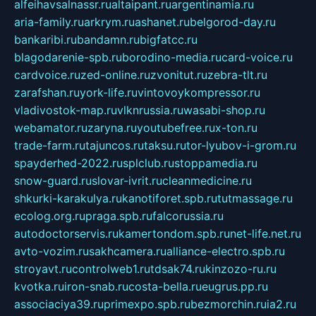
alfeihavsalnassr.ru
altaipant.ru
argentinamia.ru
aria-family.ru
arkrym.ru
ashanet.ru
belgorod-day.ru
bankaribi.ru
bandamn.ru
bigfatcc.ru
blagodarenie-spb.ru
borodino-media.ru
card-voice.ru
cardvoice.ru
zed-online.ru
zvonitut.ru
zebra-tlt.ru
zarafshan.ru
york-life.ru
vintovoykompressor.ru
vladivostok-map.ru
vlknrussia.ru
wasabi-shop.ru
webamator.ru
zaryna.ru
youtubefree.ru
x-ton.ru
trade-farm.ru
tajuncos.ru
taksu.ru
tor-lyubov-i-grom.ru
spayderhed-2022.ru
splclub.ru
stoppamedia.ru
snow-guard.ru
slovar-ivrit.ru
cleanmedicine.ru
shkurki-karakulya.ru
kanotiforet.spb.ru
tutmassage.ru
ecolog.org.ru
praga.spb.ru
falcorussia.ru
autodoctorservis.ru
kamertondom.spb.ru
net-life.net.ru
avto-vozim.ru
sakhcamera.ru
alliance-electro.spb.ru
stroyavt.ru
controlweb1.ru
tdsak74.ru
kinzozo-ru.ru
kvotka.ru
iron-snab.ru
costa-bella.ru
eugrus.pp.ru
associaciya39.ru
primexpo.spb.ru
bezmorchin.ru
ia2.ru