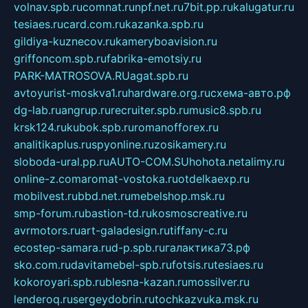
volnav.spb.ru
comnat.ru
npf.net.ru
7bit.pp.ru
kalugatur.ru
tesiaes.ru
card.com.ru
kazanka.spb.ru
gildiya-kuznecov.ru
kameryboavision.ru
griffoncom.spb.ru
fabrika-emotsiy.ru
PARK-MATROSOVA.RU
agat.spb.ru
avtoyurist-moskva1.ru
hardware.org.ru
схема-авто.рф
dg-lab.ru
angrup.ru
recruiter.spb.ru
music8.spb.ru
krsk124.ru
kubok.spb.ru
romanofforex.ru
analitikaplus.ru
spyonline.ru
zosikamery.ru
sloboda-ural.pp.ru
AUTO-COM.SU
hohota.net
alimy.ru
online-z.com
aromat-vostoka.ru
otdelkaexp.ru
mobilvest.ru
bbd.net.ru
mebelshop.msk.ru
smp-forum.ru
bastion-td.ru
kosmoscreative.ru
avrmotors.ru
art-galadesign.ru
tiffany-c.ru
ecostep-samara.ru
d-p.spb.ru
галактика73.рф
sko.com.ru
davitamebel-spb.ru
fotsis.ru
tesiaes.ru
kokoroyari.spb.ru
blesna-kazan.ru
mossilver.ru
lenderoq.ru
sergeydobrin.ru
tochkazvuka.msk.ru