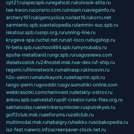
cpt21.ru
ispecspb.ru
regahost.ru
kolosok-elita.ru
tae-kwon.ru
consrio.com.ru
insiam.ru
avegainfo.ru
archery161.ru
bigencyclica.ru
vlast16.ru
korru.net
sarmiento.spb.su
extelopedia.ru
lammin-suo.spb.ru
iskatour.spb.ru
snpi.org.ru
running-line.ru
krygeva-spa.ru
chel.net.ru
rust-loco.ru
dugshop.ru
hl-beta.spb.ru
school494.spb.ru
mymubaby.ru
epoha-metalband.ru
ngr.spb.ru
rusgosnews.com
dieselvostok.ru
24hostel.msk.ru
w-dev.ru
f-ship.ru
regsmi.ru
filmnetwork.ru
malinasp.ru
kinosvin.ru
h2o-salon.ru
malutkayork.ru
deltaprim.spb.ru
tango-perm.ru
gooddir.ru
sgv.su
multiki-online.com
webkrasotki.com
cherinvest.ru
detskiy-ostrov.ru
ankou.spb.ru
alvesta1.ru
pdf-creator.ru
nix-files.org.ru
sakhatoday.ru
elektrikersymboler.ru
sputnikyes.ru
golf2club.msk.ru
aeforums.ru
zallclub.ru
multimodal.msk.ru
habaigry.ru
haikko.ru
sobakopedia.ru
isz-fest.ru
ewnc.info
screensaver-clock.net.ru