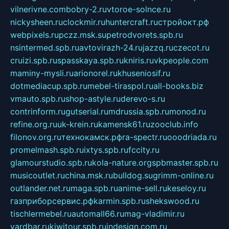
vilnerivne.com
bobry-2.ru
vtoroe-solnce.ru
nickysheen.ru
clockmir.ru
huntercraft.ru
стройокт.рф
webpixels.ru
pczz.msk.su
petrodvorets.spb.ru
nsintermed.spb.ru
avtovirazh-24.ru
jazzq.ru
czecot.ru
cruizi.spb.ru
spasskaya.spb.ru
kniris.ru
vkpeople.com
maminy-mysli.ru
arionorel.ru
khuseniosif.ru
dotmediacup.spb.ru
mebel-tiraspol.ru
all-books.biz
vmauto.spb.ru
shop-astyle.ru
derevo-s.ru
contrinform.ru
gutserial.ru
mdrussia.spb.ru
monod.ru
refine.org.ru
uk-krein.ru
kamensk61.ru
zooclub.info
filonov.org.ru
технокамск.рф
ra-spectr.ru
ooodriada.ru
promelmash.spb.ru
ixtys.spb.ru
fccity.ru
glamourstudio.spb.ru
kola-nature.org
spbmaster.spb.ru
musicoutlet.ru
china.msk.ru
bulldog.su
grimm-online.ru
outlander.net.ru
maga.spb.ru
anime-sell.ru
keseloy.ru
газприборсервис.рф
karmin.spb.ru
shekswood.ru
tischlermebel.ru
automall66.ru
mag-vladimir.ru
yardbar.ru
kiwitour.spb.ru
indesign.com.ru