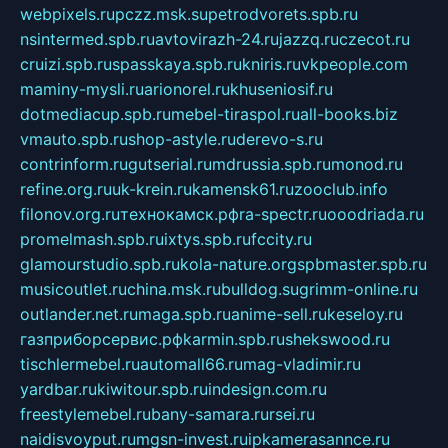
webpixels.ru
pczz.msk.su
petrodvorets.spb.ru
nsintermed.spb.ru
avtovirazh-24.ru
jazzq.ru
czecot.ru
cruizi.spb.ru
spasskaya.spb.ru
kniris.ru
vkpeople.com
maminy-mysli.ru
arionorel.ru
khuseniosif.ru
dotmediacup.spb.ru
mebel-tiraspol.ru
all-books.biz
vmauto.spb.ru
shop-astyle.ru
derevo-s.ru
contrinform.ru
gutserial.ru
mdrussia.spb.ru
monod.ru
refine.org.ru
uk-krein.ru
kamensk61.ru
zooclub.info
filonov.org.ru
технокамск.рф
ra-spectr.ru
ooodriada.ru
promelmash.spb.ru
ixtys.spb.ru
fccity.ru
glamourstudio.spb.ru
kola-nature.org
spbmaster.spb.ru
musicoutlet.ru
china.msk.ru
bulldog.su
grimm-online.ru
outlander.net.ru
maga.spb.ru
anime-sell.ru
keseloy.ru
газприборсервис.рф
karmin.spb.ru
shekswood.ru
tischlermebel.ru
automall66.ru
mag-vladimir.ru
yardbar.ru
kiwitour.spb.ru
indesign.com.ru
freestylemebel.ru
bany-samara.ru
rsei.ru
naidisvoyput.ru
mgsn-invest.ru
ipkamerasannce.ru