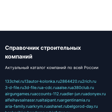
Справочник строительных
компаний
Актуальный каталог компаний по всей России
133chel.ru
13autor-kolonka.ru
2864420.ru
2rich.ru
3-d-file.ru
3d-file.ru
a-cdc.ru
aalse.ru
a380club.ru
airgungames.ru
accounts-112.ru
adler-jun.ru
adonyev.ru
alfeihavsalnassr.ru
altaipant.ru
argentinamia.ru
aria-family.ru
arkrym.ru
ashanet.ru
belgorod-day.ru