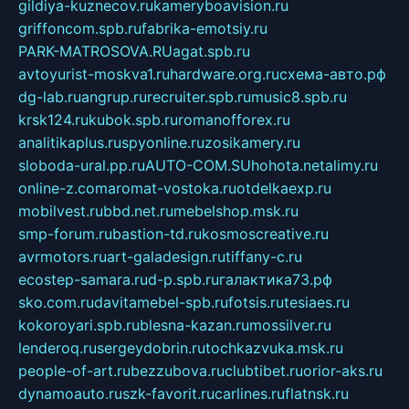
gildiya-kuznecov.ru
kameryboavision.ru
griffoncom.spb.ru
fabrika-emotsiy.ru
PARK-MATROSOVA.RU
agat.spb.ru
avtoyurist-moskva1.ru
hardware.org.ru
схема-авто.рф
dg-lab.ru
angrup.ru
recruiter.spb.ru
music8.spb.ru
krsk124.ru
kubok.spb.ru
romanofforex.ru
analitikaplus.ru
spyonline.ru
zosikamery.ru
sloboda-ural.pp.ru
AUTO-COM.SU
hohota.net
alimy.ru
online-z.com
aromat-vostoka.ru
otdelkaexp.ru
mobilvest.ru
bbd.net.ru
mebelshop.msk.ru
smp-forum.ru
bastion-td.ru
kosmoscreative.ru
avrmotors.ru
art-galadesign.ru
tiffany-c.ru
ecostep-samara.ru
d-p.spb.ru
галактика73.рф
sko.com.ru
davitamebel-spb.ru
fotsis.ru
tesiaes.ru
kokoroyari.spb.ru
blesna-kazan.ru
mossilver.ru
lenderoq.ru
sergeydobrin.ru
tochkazvuka.msk.ru
people-of-art.ru
bezzubova.ru
clubtibet.ru
orior-aks.ru
dynamoauto.ru
szk-favorit.ru
carlines.ru
flatnsk.ru