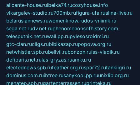
alicante-house.ru
ibelka74.ru
cozyhouse.info
vlkargalev-studio.ru
700mb.ru
figura-ufa.ru
alina-live.ru
belarusiannews.ru
womenknow.ru
dos-vniimk.ru
sega.net.ru
dv.net.ru
phenomenonsofhistory.com
telesputnik.net.ru
wall.pp.ru
pylesosroidmi.ru
gtc-clan.ru
cligs.ru
bibikazap.ru
popova.org.ru
netwhistler.spb.ru
bellvil.ru
bonzon.ru
iss-vladik.ru
defiparis.net.ru
las-gryzas.ru
amku.ru
electednews.spb.ru
feather.org.ru
spar72.ru
tankiigri.ru
dominus.com.ru
ibtree.ru
sanykool.pp.ru
unixlib.org.ru
menatep.spb.ru
gartenterrassen.ru
printeka.ru
skvozilka.com.ru
parkovka-pub.ru
lovemobi.ru
art-ru.ru
emulatorz.com.ru
alucomp.com.ru
tatforum.com.ru
alternativa-profi.ru
dermakler.ru
artsurvey.ru
aredir.ru
khimspas.ru
centr-maxi.ru
2018r.ru
bort-stomer-defort.ru
professional2.ru
gibsons.ru
artselena.ru
art-pilot.ru
ingredient.spb.ru
npfpolimer.spb.ru
argentum.spb.ru
hom-edu.ru