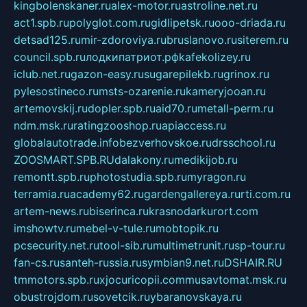
kingbolenskaner.ru
alex-motor.ru
astroline.net.ru
act1.spb.ru
polyglot.com.ru
gidlipetsk.ru
ooo-driada.ru
detsad125.ru
mir-zdoroviya.ru
bruslanovo.ru
siterem.ru
council.spb.ru
лодкипатриот.рф
kafekolizey.ru
iclub.net.ru
gazon-easy.ru
sugarepilekb.ru
grinox.ru
pylesostineco.ru
msts-ozarenie.ru
kameryjooan.ru
artemovskij.ru
dopler.spb.ru
aid70.ru
metall-perm.ru
ndm.msk.ru
ratingzooshop.ru
apiaccess.ru
globalautotrade.info
bezverhovskoe.ru
drsschool.ru
ZOOSMART.SPB.RU
dalakony.ru
medikijob.ru
remontt.spb.ru
photostudia.spb.ru
myragon.ru
terramia.ru
academy62.ru
gardengallereya.ru
rti.com.ru
artem-news.ru
biserinca.ru
krasnodarkurort.com
imshowtv.ru
mebel-v-tule.ru
mobtopik.ru
pcsecurity.net.ru
tool-sib.ru
multimetrunit.ru
sp-tour.ru
fan-cs.ru
santeh-russia.ru
symbian9.net.ru
DSHAIR.RU
tmmotors.spb.ru
xjocuricopii.com
musavtomat.msk.ru
obustrojdom.ru
sovetcik.ru
ybaranovskaya.ru