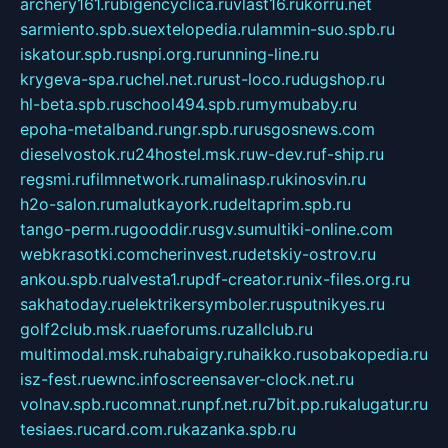
archery161.ru
bigencyclica.ru
vlast16.ru
korru.net
sarmiento.spb.su
extelopedia.ru
lammin-suo.spb.ru
iskatour.spb.ru
snpi.org.ru
running-line.ru
krygeva-spa.ru
chel.net.ru
rust-loco.ru
dugshop.ru
hl-beta.spb.ru
school494.spb.ru
mymubaby.ru
epoha-metalband.ru
ngr.spb.ru
rusgosnews.com
dieselvostok.ru
24hostel.msk.ru
w-dev.ru
f-ship.ru
regsmi.ru
filmnetwork.ru
malinasp.ru
kinosvin.ru
h2o-salon.ru
malutkayork.ru
deltaprim.spb.ru
tango-perm.ru
gooddir.ru
sgv.su
multiki-online.com
webkrasotki.com
cherinvest.ru
detskiy-ostrov.ru
ankou.spb.ru
alvesta1.ru
pdf-creator.ru
nix-files.org.ru
sakhatoday.ru
elektrikersymboler.ru
sputnikyes.ru
golf2club.msk.ru
aeforums.ru
zallclub.ru
multimodal.msk.ru
habaigry.ru
haikko.ru
sobakopedia.ru
isz-fest.ru
ewnc.info
screensaver-clock.net.ru
volnav.spb.ru
comnat.ru
npf.net.ru
7bit.pp.ru
kalugatur.ru
tesiaes.ru
card.com.ru
kazanka.spb.ru