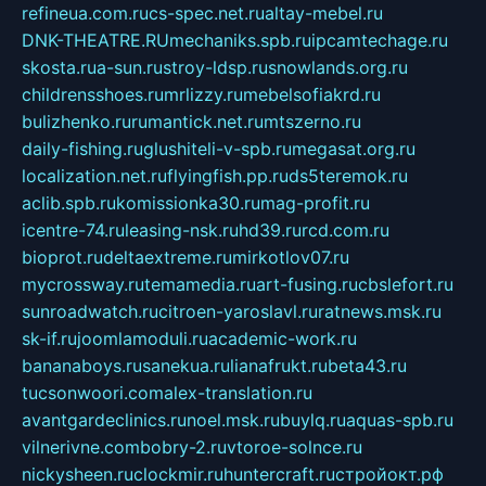
refineua.com.ru
cs-spec.net.ru
altay-mebel.ru
DNK-THEATRE.RU
mechaniks.spb.ru
ipcamtechage.ru
skosta.ru
a-sun.ru
stroy-ldsp.ru
snowlands.org.ru
childrensshoes.ru
mrlizzy.ru
mebelsofiakrd.ru
bulizhenko.ru
rumantick.net.ru
mtszerno.ru
daily-fishing.ru
glushiteli-v-spb.ru
megasat.org.ru
localization.net.ru
flyingfish.pp.ru
ds5teremok.ru
aclib.spb.ru
komissionka30.ru
mag-profit.ru
icentre-74.ru
leasing-nsk.ru
hd39.ru
rcd.com.ru
bioprot.ru
deltaextreme.ru
mirkotlov07.ru
mycrossway.ru
temamedia.ru
art-fusing.ru
cbslefort.ru
sunroadwatch.ru
citroen-yaroslavl.ru
ratnews.msk.ru
sk-if.ru
joomlamoduli.ru
academic-work.ru
bananaboys.ru
sanekua.ru
lianafrukt.ru
beta43.ru
tucsonwoori.com
alex-translation.ru
avantgardeclinics.ru
noel.msk.ru
buylq.ru
aquas-spb.ru
vilnerivne.com
bobry-2.ru
vtoroe-solnce.ru
nickysheen.ru
clockmir.ru
huntercraft.ru
стройокт.рф