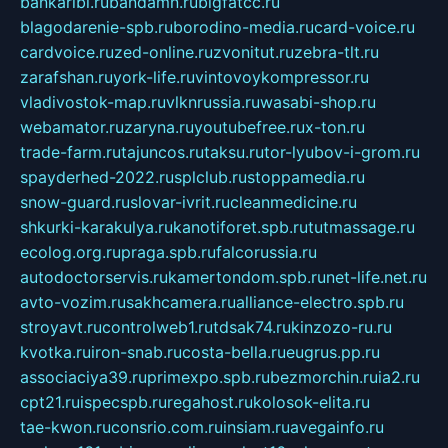
bankaribi.ru
bandamn.ru
bigfatcc.ru
blagodarenie-spb.ru
borodino-media.ru
card-voice.ru
cardvoice.ru
zed-online.ru
zvonitut.ru
zebra-tlt.ru
zarafshan.ru
york-life.ru
vintovoykompressor.ru
vladivostok-map.ru
vlknrussia.ru
wasabi-shop.ru
webamator.ru
zaryna.ru
youtubefree.ru
x-ton.ru
trade-farm.ru
tajuncos.ru
taksu.ru
tor-lyubov-i-grom.ru
spayderhed-2022.ru
splclub.ru
stoppamedia.ru
snow-guard.ru
slovar-ivrit.ru
cleanmedicine.ru
shkurki-karakulya.ru
kanotiforet.spb.ru
tutmassage.ru
ecolog.org.ru
praga.spb.ru
falcorussia.ru
autodoctorservis.ru
kamertondom.spb.ru
net-life.net.ru
avto-vozim.ru
sakhcamera.ru
alliance-electro.spb.ru
stroyavt.ru
controlweb1.ru
tdsak74.ru
kinzozo-ru.ru
kvotka.ru
iron-snab.ru
costa-bella.ru
eugrus.pp.ru
associaciya39.ru
primexpo.spb.ru
bezmorchin.ru
ia2.ru
cpt21.ru
ispecspb.ru
regahost.ru
kolosok-elita.ru
tae-kwon.ru
consrio.com.ru
insiam.ru
avegainfo.ru