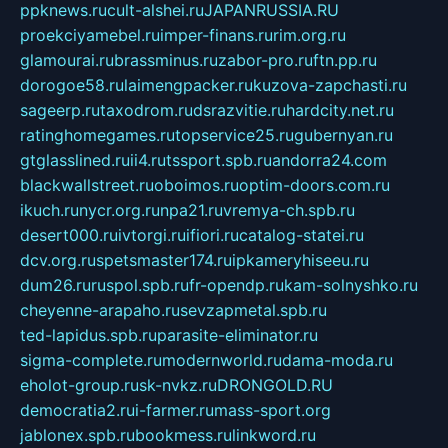
ppknews.ru
cult-alshei.ru
JAPANRUSSIA.RU
proekciyamebel.ru
imper-finans.ru
rim.org.ru
glamourai.ru
brassminus.ru
zabor-pro.ru
ftn.pp.ru
dorogoe58.ru
laimengpacker.ru
kuzova-zapchasti.ru
sageerp.ru
taxodrom.ru
dsrazvitie.ru
hardcity.net.ru
ratinghomegames.ru
topservice25.ru
gubernyan.ru
gtglasslined.ru
ii4.ru
tssport.spb.ru
andorra24.com
blackwallstreet.ru
oboimos.ru
optim-doors.com.ru
ikuch.ru
nycr.org.ru
npa21.ru
vremya-ch.spb.ru
desert000.ru
ivtorgi.ru
ifiori.ru
catalog-statei.ru
dcv.org.ru
spetsmaster174.ru
ipkameryhiseeu.ru
dum26.ru
ruspol.spb.ru
fr-opendp.ru
kam-solnyshko.ru
cheyenne-arapaho.ru
sevzapmetal.spb.ru
ted-lapidus.spb.ru
parasite-eliminator.ru
sigma-complete.ru
modernworld.ru
dama-moda.ru
eholot-group.ru
sk-nvkz.ru
DRONGOLD.RU
democratia2.ru
i-farmer.ru
mass-sport.org
jablonex.spb.ru
bookmess.ru
linkword.ru