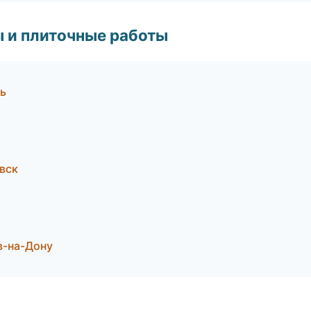
 и плиточные работы
ь
вск
в-на-Дону