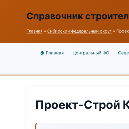
Справочник строите
Главная
»
Сибирский федеральный округ
» Проек
🏠 Главная
Центральный ФО
Севе
Проект-Строй 