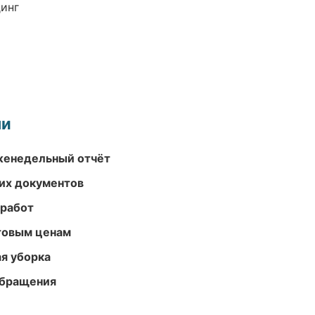
динг
ми
женедельный отчёт
их документов
 работ
птовым ценам
ая уборка
обращения