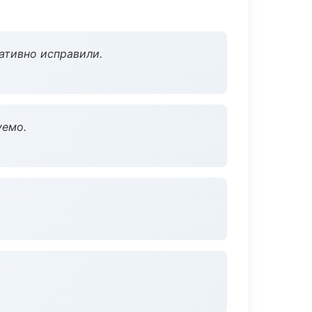
ативно исправили.
уемо.