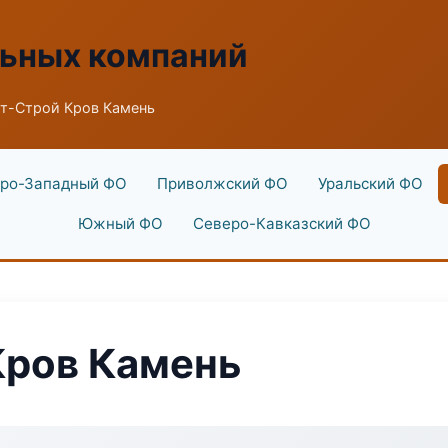
льных компаний
т-Строй Кров Камень
ро-Западный ФО
Приволжский ФО
Уральский ФО
Южный ФО
Северо-Кавказский ФО
Кров Камень