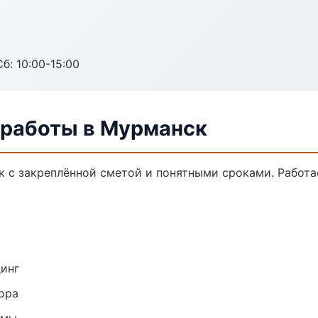
б: 10:00-15:00
 работы в Мурманск
к с закреплённой сметой и понятными сроками. Работ
динг
ора