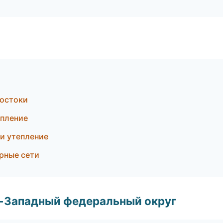
достоки
епление
и утепление
рные сети
о-Западный федеральный округ