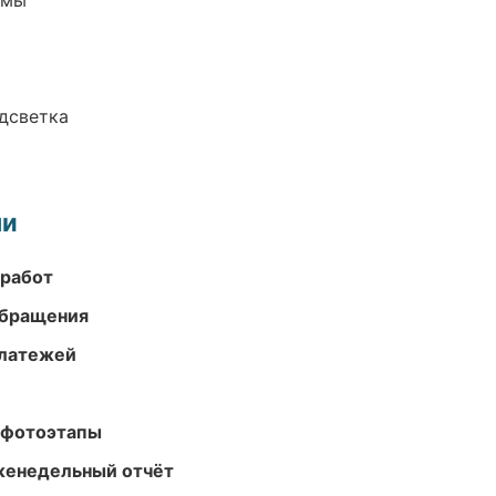
емы
одсветка
ми
 работ
обращения
платежей
 фотоэтапы
женедельный отчёт