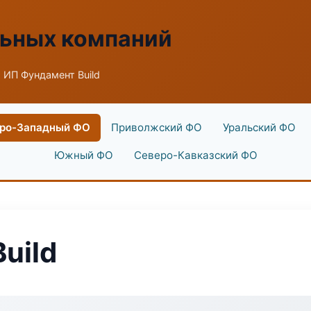
льных компаний
 ИП Фундамент Build
ро-Западный ФО
Приволжский ФО
Уральский ФО
Южный ФО
Северо-Кавказский ФО
uild