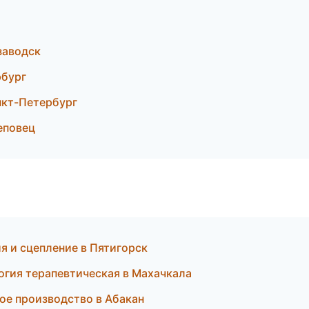
заводск
рбург
нкт-Петербург
еповец
я и сцепление в Пятигорск
огия терапевтическая в Махачкала
ое производство в Абакан