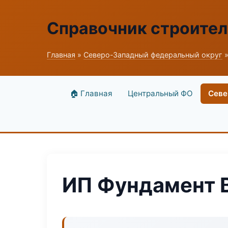
Справочник строите
Главная
»
Северо-Западный федеральный округ
»
🏠 Главная
Центральный ФО
Севе
ИП Фундамент B