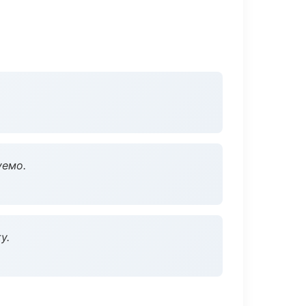
уемо.
у.