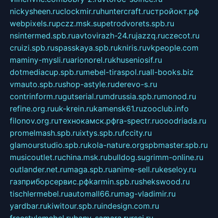
nickysheen.ru
clockmir.ru
huntercraft.ru
стройокт.рф
webpixels.ru
pczz.msk.su
petrodvorets.spb.ru
nsintermed.spb.ru
avtovirazh-24.ru
jazzq.ru
czecot.ru
cruizi.spb.ru
spasskaya.spb.ru
kniris.ru
vkpeople.com
maminy-mysli.ru
arionorel.ru
khuseniosif.ru
dotmediacup.spb.ru
mebel-tiraspol.ru
all-books.biz
vmauto.spb.ru
shop-astyle.ru
derevo-s.ru
contrinform.ru
gutserial.ru
mdrussia.spb.ru
monod.ru
refine.org.ru
uk-krein.ru
kamensk61.ru
zooclub.info
filonov.org.ru
технокамск.рф
ra-spectr.ru
ooodriada.ru
promelmash.spb.ru
ixtys.spb.ru
fccity.ru
glamourstudio.spb.ru
kola-nature.org
spbmaster.spb.ru
musicoutlet.ru
china.msk.ru
bulldog.su
grimm-online.ru
outlander.net.ru
maga.spb.ru
anime-sell.ru
keseloy.ru
газприборсервис.рф
karmin.spb.ru
shekswood.ru
tischlermebel.ru
automall66.ru
mag-vladimir.ru
yardbar.ru
kiwitour.spb.ru
indesign.com.ru