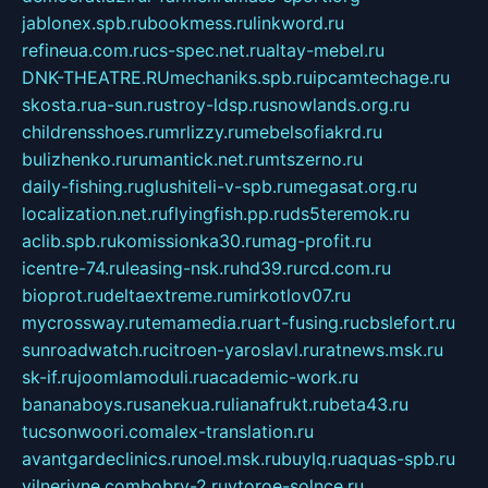
jablonex.spb.ru
bookmess.ru
linkword.ru
refineua.com.ru
cs-spec.net.ru
altay-mebel.ru
DNK-THEATRE.RU
mechaniks.spb.ru
ipcamtechage.ru
skosta.ru
a-sun.ru
stroy-ldsp.ru
snowlands.org.ru
childrensshoes.ru
mrlizzy.ru
mebelsofiakrd.ru
bulizhenko.ru
rumantick.net.ru
mtszerno.ru
daily-fishing.ru
glushiteli-v-spb.ru
megasat.org.ru
localization.net.ru
flyingfish.pp.ru
ds5teremok.ru
aclib.spb.ru
komissionka30.ru
mag-profit.ru
icentre-74.ru
leasing-nsk.ru
hd39.ru
rcd.com.ru
bioprot.ru
deltaextreme.ru
mirkotlov07.ru
mycrossway.ru
temamedia.ru
art-fusing.ru
cbslefort.ru
sunroadwatch.ru
citroen-yaroslavl.ru
ratnews.msk.ru
sk-if.ru
joomlamoduli.ru
academic-work.ru
bananaboys.ru
sanekua.ru
lianafrukt.ru
beta43.ru
tucsonwoori.com
alex-translation.ru
avantgardeclinics.ru
noel.msk.ru
buylq.ru
aquas-spb.ru
vilnerivne.com
bobry-2.ru
vtoroe-solnce.ru