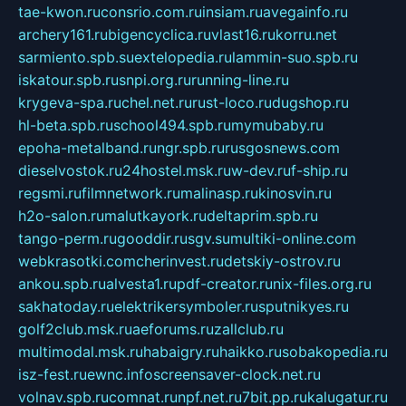
tae-kwon.ru
consrio.com.ru
insiam.ru
avegainfo.ru
archery161.ru
bigencyclica.ru
vlast16.ru
korru.net
sarmiento.spb.su
extelopedia.ru
lammin-suo.spb.ru
iskatour.spb.ru
snpi.org.ru
running-line.ru
krygeva-spa.ru
chel.net.ru
rust-loco.ru
dugshop.ru
hl-beta.spb.ru
school494.spb.ru
mymubaby.ru
epoha-metalband.ru
ngr.spb.ru
rusgosnews.com
dieselvostok.ru
24hostel.msk.ru
w-dev.ru
f-ship.ru
regsmi.ru
filmnetwork.ru
malinasp.ru
kinosvin.ru
h2o-salon.ru
malutkayork.ru
deltaprim.spb.ru
tango-perm.ru
gooddir.ru
sgv.su
multiki-online.com
webkrasotki.com
cherinvest.ru
detskiy-ostrov.ru
ankou.spb.ru
alvesta1.ru
pdf-creator.ru
nix-files.org.ru
sakhatoday.ru
elektrikersymboler.ru
sputnikyes.ru
golf2club.msk.ru
aeforums.ru
zallclub.ru
multimodal.msk.ru
habaigry.ru
haikko.ru
sobakopedia.ru
isz-fest.ru
ewnc.info
screensaver-clock.net.ru
volnav.spb.ru
comnat.ru
npf.net.ru
7bit.pp.ru
kalugatur.ru