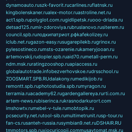
dynamoauto.ru
szk-favorit.ru
carlines.ru
flatnsk.ru
kingbolenskaner.ru
alex-motor.ru
astroline.net.ru
act1.spb.ru
polyglot.com.ru
gidlipetsk.ru
ooo-driada.ru
detsad125.ru
mir-zdoroviya.ru
bruslanovo.ru
siterem.ru
council.spb.ru
лодкипатриот.рф
kafekolizey.ru
iclub.net.ru
gazon-easy.ru
sugarepilekb.ru
grinox.ru
pylesostineco.ru
msts-ozarenie.ru
kameryjooan.ru
artemovskij.ru
dopler.spb.ru
aid70.ru
metall-perm.ru
ndm.msk.ru
ratingzooshop.ru
apiaccess.ru
globalautotrade.info
bezverhovskoe.ru
drsschool.ru
ZOOSMART.SPB.RU
dalakony.ru
medikijob.ru
remontt.spb.ru
photostudia.spb.ru
myragon.ru
terramia.ru
academy62.ru
gardengallereya.ru
rti.com.ru
artem-news.ru
biserinca.ru
krasnodarkurort.com
imshowtv.ru
mebel-v-tule.ru
mobtopik.ru
pcsecurity.net.ru
tool-sib.ru
multimetrunit.ru
sp-tour.ru
fan-cs.ru
santeh-russia.ru
symbian9.net.ru
DSHAIR.RU
tmmotors.spb.ru
xjocuricopii.com
musavtomat.msk.ru