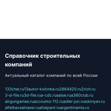
Справочник строительных
компаний
Актуальный каталог компаний по всей России
133chel.ru
13autor-kolonka.ru
2864420.ru
2rich.ru
3-d-file.ru
3d-file.ru
a-cdc.ru
aalse.ru
a380club.ru
airgungames.ru
accounts-112.ru
adler-jun.ru
adonyev.ru
alfeihavsalnassr.ru
altaipant.ru
argentinamia.ru