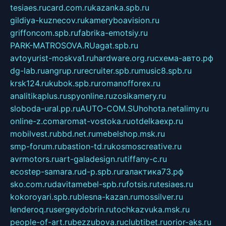
tesiaes.ru
card.com.ru
kazanka.spb.ru
gildiya-kuznecov.ru
kameryboavision.ru
griffoncom.spb.ru
fabrika-emotsiy.ru
PARK-MATROSOVA.RU
agat.spb.ru
avtoyurist-moskva1.ru
hardware.org.ru
схема-авто.рф
dg-lab.ru
angrup.ru
recruiter.spb.ru
music8.spb.ru
krsk124.ru
kubok.spb.ru
romanofforex.ru
analitikaplus.ru
spyonline.ru
zosikamery.ru
sloboda-ural.pp.ru
AUTO-COM.SU
hohota.net
alimy.ru
online-z.com
aromat-vostoka.ru
otdelkaexp.ru
mobilvest.ru
bbd.net.ru
mebelshop.msk.ru
smp-forum.ru
bastion-td.ru
kosmoscreative.ru
avrmotors.ru
art-galadesign.ru
tiffany-c.ru
ecostep-samara.ru
d-p.spb.ru
галактика73.рф
sko.com.ru
davitamebel-spb.ru
fotsis.ru
tesiaes.ru
kokoroyari.spb.ru
blesna-kazan.ru
mossilver.ru
lenderoq.ru
sergeydobrin.ru
tochkazvuka.msk.ru
people-of-art.ru
bezzubova.ru
clubtibet.ru
orior-aks.ru