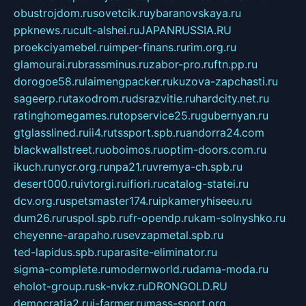
obustrojdom.ru
sovetcik.ru
ybaranovskaya.ru
ppknews.ru
cult-alshei.ru
JAPANRUSSIA.RU
proekciyamebel.ru
imper-finans.ru
rim.org.ru
glamourai.ru
brassminus.ru
zabor-pro.ru
ftn.pp.ru
dorogoe58.ru
laimengpacker.ru
kuzova-zapchasti.ru
sageerp.ru
taxodrom.ru
dsrazvitie.ru
hardcity.net.ru
ratinghomegames.ru
topservice25.ru
gubernyan.ru
gtglasslined.ru
ii4.ru
tssport.spb.ru
andorra24.com
blackwallstreet.ru
oboimos.ru
optim-doors.com.ru
ikuch.ru
nycr.org.ru
npa21.ru
vremya-ch.spb.ru
desert000.ru
ivtorgi.ru
ifiori.ru
catalog-statei.ru
dcv.org.ru
spetsmaster174.ru
ipkameryhiseeu.ru
dum26.ru
ruspol.spb.ru
fr-opendp.ru
kam-solnyshko.ru
cheyenne-arapaho.ru
sevzapmetal.spb.ru
ted-lapidus.spb.ru
parasite-eliminator.ru
sigma-complete.ru
modernworld.ru
dama-moda.ru
eholot-group.ru
sk-nvkz.ru
DRONGOLD.RU
democratia2.ru
i-farmer.ru
mass-sport.org