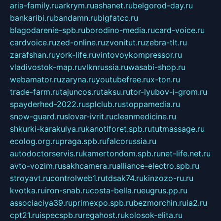
aria-family.ru
arkrym.ru
ashanet.ru
belgorod-day.ru
bankaribi.ru
bandamn.ru
bigfatcc.ru
blagodarenie-spb.ru
borodino-media.ru
card-voice.ru
cardvoice.ru
zed-online.ru
zvonitut.ru
zebra-tlt.ru
zarafshan.ru
york-life.ru
vintovoykompressor.ru
vladivostok-map.ru
vlknrussia.ru
wasabi-shop.ru
webamator.ru
zaryna.ru
youtubefree.ru
x-ton.ru
trade-farm.ru
tajuncos.ru
taksu.ru
tor-lyubov-i-grom.ru
spayderhed-2022.ru
splclub.ru
stoppamedia.ru
snow-guard.ru
slovar-ivrit.ru
cleanmedicine.ru
shkurki-karakulya.ru
kanotiforet.spb.ru
tutmassage.ru
ecolog.org.ru
praga.spb.ru
falcorussia.ru
autodoctorservis.ru
kamertondom.spb.ru
net-life.net.ru
avto-vozim.ru
sakhcamera.ru
alliance-electro.spb.ru
stroyavt.ru
controlweb1.ru
tdsak74.ru
kinzozo-ru.ru
kvotka.ru
iron-snab.ru
costa-bella.ru
eugrus.pp.ru
associaciya39.ru
primexpo.spb.ru
bezmorchin.ru
ia2.ru
cpt21.ru
ispecspb.ru
regahost.ru
kolosok-elita.ru