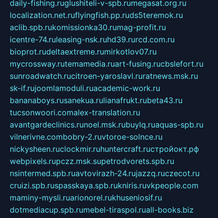
daily-fishing.ru
glushiteli-v-spb.ru
megasat.org.ru
localization.net.ru
flyingfish.pp.ru
ds5teremok.ru
aclib.spb.ru
komissionka30.ru
mag-profit.ru
icentre-74.ru
leasing-nsk.ru
hd39.ru
rcd.com.ru
bioprot.ru
deltaextreme.ru
mirkotlov07.ru
mycrossway.ru
temamedia.ru
art-fusing.ru
cbslefort.ru
sunroadwatch.ru
citroen-yaroslavl.ru
ratnews.msk.ru
sk-if.ru
joomlamoduli.ru
academic-work.ru
bananaboys.ru
sanekua.ru
lianafrukt.ru
beta43.ru
tucsonwoori.com
alex-translation.ru
avantgardeclinics.ru
noel.msk.ru
buylq.ru
aquas-spb.ru
vilnerivne.com
bobry-2.ru
vtoroe-solnce.ru
nickysheen.ru
clockmir.ru
huntercraft.ru
стройокт.рф
webpixels.ru
pczz.msk.su
petrodvorets.spb.ru
nsintermed.spb.ru
avtovirazh-24.ru
jazzq.ru
czecot.ru
cruizi.spb.ru
spasskaya.spb.ru
kniris.ru
vkpeople.com
maminy-mysli.ru
arionorel.ru
khuseniosif.ru
dotmediacup.spb.ru
mebel-tiraspol.ru
all-books.biz