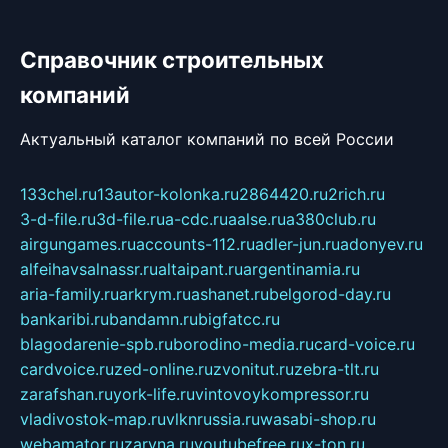
Справочник строительных
компаний
Актуальный каталог компаний по всей России
133chel.ru
13autor-kolonka.ru
2864420.ru
2rich.ru
3-d-file.ru
3d-file.ru
a-cdc.ru
aalse.ru
a380club.ru
airgungames.ru
accounts-112.ru
adler-jun.ru
adonyev.ru
alfeihavsalnassr.ru
altaipant.ru
argentinamia.ru
aria-family.ru
arkrym.ru
ashanet.ru
belgorod-day.ru
bankaribi.ru
bandamn.ru
bigfatcc.ru
blagodarenie-spb.ru
borodino-media.ru
card-voice.ru
cardvoice.ru
zed-online.ru
zvonitut.ru
zebra-tlt.ru
zarafshan.ru
york-life.ru
vintovoykompressor.ru
vladivostok-map.ru
vlknrussia.ru
wasabi-shop.ru
webamator.ru
zaryna.ru
youtubefree.ru
x-ton.ru