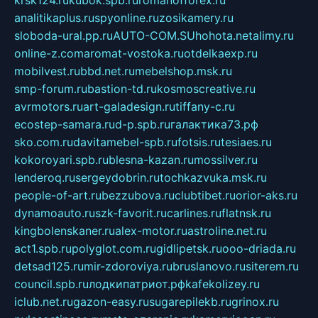
analitikaplus.ru
spyonline.ru
zosikamery.ru
sloboda-ural.pp.ru
AUTO-COM.SU
hohota.net
alimy.ru
online-z.com
aromat-vostoka.ru
otdelkaexp.ru
mobilvest.ru
bbd.net.ru
mebelshop.msk.ru
smp-forum.ru
bastion-td.ru
kosmoscreative.ru
avrmotors.ru
art-galadesign.ru
tiffany-c.ru
ecostep-samara.ru
d-p.spb.ru
галактика73.рф
sko.com.ru
davitamebel-spb.ru
fotsis.ru
tesiaes.ru
kokoroyari.spb.ru
blesna-kazan.ru
mossilver.ru
lenderoq.ru
sergeydobrin.ru
tochkazvuka.msk.ru
people-of-art.ru
bezzubova.ru
clubtibet.ru
orior-aks.ru
dynamoauto.ru
szk-favorit.ru
carlines.ru
flatnsk.ru
kingbolenskaner.ru
alex-motor.ru
astroline.net.ru
act1.spb.ru
polyglot.com.ru
gidlipetsk.ru
ooo-driada.ru
detsad125.ru
mir-zdoroviya.ru
bruslanovo.ru
siterem.ru
council.spb.ru
лодкипатриот.рф
kafekolizey.ru
iclub.net.ru
gazon-easy.ru
sugarepilekb.ru
grinox.ru