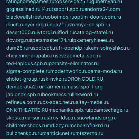
ratinghomegames.ru
topservice25.ru
gubernyan.ru
gtglasslined.ru
ii4.ru
tssport.spb.ru
andorra24.com
blackwallstreet.ru
oboimos.ru
optim-doors.com.ru
ikuch.ru
nycr.org.ru
npa21.ru
vremya-ch.spb.ru
desert000.ru
ivtorgi.ru
ifiori.ru
catalog-statei.ru
dcv.org.ru
spetsmaster174.ru
ipkameryhiseeu.ru
dum26.ru
ruspol.spb.ru
fr-opendp.ru
kam-solnyshko.ru
cheyenne-arapaho.ru
sevzapmetal.spb.ru
ted-lapidus.spb.ru
parasite-eliminator.ru
sigma-complete.ru
modernworld.ru
dama-moda.ru
eholot-group.ru
sk-nvkz.ru
DRONGOLD.RU
democratia2.ru
i-farmer.ru
mass-sport.org
jablonex.spb.ru
bookmess.ru
linkword.ru
refineua.com.ru
cs-spec.net.ru
altay-mebel.ru
DNK-THEATRE.RU
mechaniks.spb.ru
ipcamtechage.ru
skosta.ru
a-sun.ru
stroy-ldsp.ru
snowlands.org.ru
childrensshoes.ru
mrlizzy.ru
mebelsofiakrd.ru
bulizhenko.ru
rumantick.net.ru
mtszerno.ru