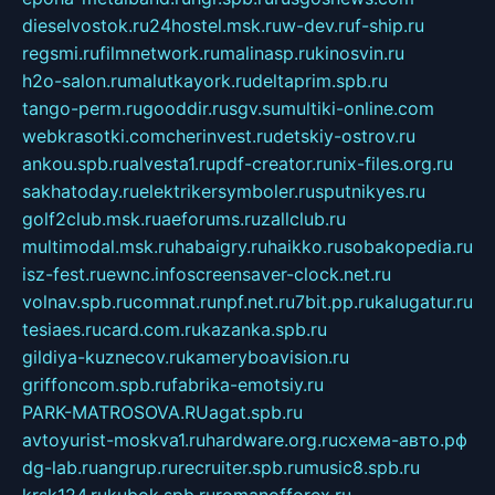
dieselvostok.ru
24hostel.msk.ru
w-dev.ru
f-ship.ru
regsmi.ru
filmnetwork.ru
malinasp.ru
kinosvin.ru
h2o-salon.ru
malutkayork.ru
deltaprim.spb.ru
tango-perm.ru
gooddir.ru
sgv.su
multiki-online.com
webkrasotki.com
cherinvest.ru
detskiy-ostrov.ru
ankou.spb.ru
alvesta1.ru
pdf-creator.ru
nix-files.org.ru
sakhatoday.ru
elektrikersymboler.ru
sputnikyes.ru
golf2club.msk.ru
aeforums.ru
zallclub.ru
multimodal.msk.ru
habaigry.ru
haikko.ru
sobakopedia.ru
isz-fest.ru
ewnc.info
screensaver-clock.net.ru
volnav.spb.ru
comnat.ru
npf.net.ru
7bit.pp.ru
kalugatur.ru
tesiaes.ru
card.com.ru
kazanka.spb.ru
gildiya-kuznecov.ru
kameryboavision.ru
griffoncom.spb.ru
fabrika-emotsiy.ru
PARK-MATROSOVA.RU
agat.spb.ru
avtoyurist-moskva1.ru
hardware.org.ru
схема-авто.рф
dg-lab.ru
angrup.ru
recruiter.spb.ru
music8.spb.ru
krsk124.ru
kubok.spb.ru
romanofforex.ru