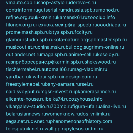
vmauto.spb.ru
shop-astyle.ru
derevo-s.ru
contrinform.ru
gutserial.ru
mdrussia.spb.ru
monod.ru
refine.org.ru
uk-krein.ru
kamensk61.ru
zooclub.info
filonov.org.ru
технокамск.рф
ra-spectr.ru
ooodriada.ru
promelmash.spb.ru
ixtys.spb.ru
fccity.ru
glamourstudio.spb.ru
kola-nature.org
spbmaster.spb.ru
musicoutlet.ru
china.msk.ru
bulldog.su
grimm-online.ru
outlander.net.ru
maga.spb.ru
anime-sell.ru
keseloy.ru
газприборсервис.рф
karmin.spb.ru
shekswood.ru
tischlermebel.ru
automall66.ru
mag-vladimir.ru
yardbar.ru
kiwitour.spb.ru
indesign.com.ru
freestylemebel.ru
bany-samara.ru
rsei.ru
naidisvoyput.ru
mgsn-invest.ru
ipkamerasannce.ru
alicante-house.ru
ibelka74.ru
cozyhouse.info
vlkargalev-studio.ru
700mb.ru
figura-ufa.ru
alina-live.ru
belarusiannews.ru
womenknow.ru
dos-vniimk.ru
sega.net.ru
dv.net.ru
phenomenonsofhistory.com
telesputnik.net.ru
wall.pp.ru
pylesosroidmi.ru