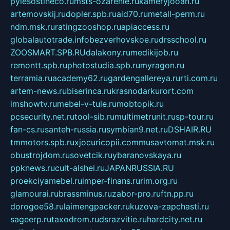
pylesostineco.ru
msts-ozarenie.ru
kameryjooan.ru
artemovskij.ru
dopler.spb.ru
aid70.ru
metall-perm.ru
ndm.msk.ru
ratingzooshop.ru
apiaccess.ru
globalautotrade.info
bezverhovskoe.ru
drsschool.ru
ZOOSMART.SPB.RU
dalakony.ru
medikijob.ru
remontt.spb.ru
photostudia.spb.ru
myragon.ru
terramia.ru
academy62.ru
gardengallereya.ru
rti.com.ru
artem-news.ru
biserinca.ru
krasnodarkurort.com
imshowtv.ru
mebel-v-tule.ru
mobtopik.ru
pcsecurity.net.ru
tool-sib.ru
multimetrunit.ru
sp-tour.ru
fan-cs.ru
santeh-russia.ru
symbian9.net.ru
DSHAIR.RU
tmmotors.spb.ru
xjocuricopii.com
musavtomat.msk.ru
obustrojdom.ru
sovetcik.ru
ybaranovskaya.ru
ppknews.ru
cult-alshei.ru
JAPANRUSSIA.RU
proekciyamebel.ru
imper-finans.ru
rim.org.ru
glamourai.ru
brassminus.ru
zabor-pro.ru
ftn.pp.ru
dorogoe58.ru
laimengpacker.ru
kuzova-zapchasti.ru
sageerp.ru
taxodrom.ru
dsrazvitie.ru
hardcity.net.ru