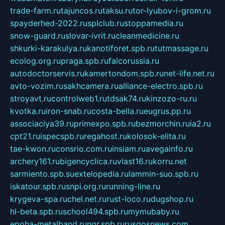
trade-farm.ru
tajuncos.ru
taksu.ru
tor-lyubov-i-grom.ru
spayderhed-2022.ru
splclub.ru
stoppamedia.ru
snow-guard.ru
slovar-ivrit.ru
cleanmedicine.ru
shkurki-karakulya.ru
kanotiforet.spb.ru
tutmassage.ru
ecolog.org.ru
praga.spb.ru
falcorussia.ru
autodoctorservis.ru
kamertondom.spb.ru
net-life.net.ru
avto-vozim.ru
sakhcamera.ru
alliance-electro.spb.ru
stroyavt.ru
controlweb1.ru
tdsak74.ru
kinzozo-ru.ru
kvotka.ru
iron-snab.ru
costa-bella.ru
eugrus.pp.ru
associaciya39.ru
primexpo.spb.ru
bezmorchin.ru
ia2.ru
cpt21.ru
ispecspb.ru
regahost.ru
kolosok-elita.ru
tae-kwon.ru
consrio.com.ru
insiam.ru
avegainfo.ru
archery161.ru
bigencyclica.ru
vlast16.ru
korru.net
sarmiento.spb.su
extelopedia.ru
lammin-suo.spb.ru
iskatour.spb.ru
snpi.org.ru
running-line.ru
krygeva-spa.ru
chel.net.ru
rust-loco.ru
dugshop.ru
hl-beta.spb.ru
school494.spb.ru
mymubaby.ru
epoha-metalband.ru
ngr.spb.ru
rusgosnews.com