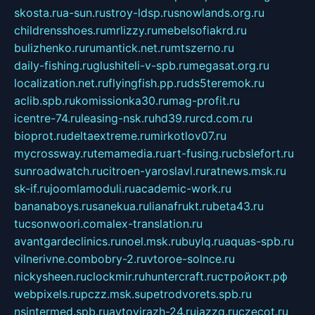
skosta.ru
a-sun.ru
stroy-ldsp.ru
snowlands.org.ru
childrensshoes.ru
mrlizzy.ru
mebelsofiakrd.ru
bulizhenko.ru
rumantick.net.ru
mtszerno.ru
daily-fishing.ru
glushiteli-v-spb.ru
megasat.org.ru
localization.net.ru
flyingfish.pp.ru
ds5teremok.ru
aclib.spb.ru
komissionka30.ru
mag-profit.ru
icentre-74.ru
leasing-nsk.ru
hd39.ru
rcd.com.ru
bioprot.ru
deltaextreme.ru
mirkotlov07.ru
mycrossway.ru
temamedia.ru
art-fusing.ru
cbslefort.ru
sunroadwatch.ru
citroen-yaroslavl.ru
ratnews.msk.ru
sk-if.ru
joomlamoduli.ru
academic-work.ru
bananaboys.ru
sanekua.ru
lianafrukt.ru
beta43.ru
tucsonwoori.com
alex-translation.ru
avantgardeclinics.ru
noel.msk.ru
buylq.ru
aquas-spb.ru
vilnerivne.com
bobry-2.ru
vtoroe-solnce.ru
nickysheen.ru
clockmir.ru
huntercraft.ru
стройокт.рф
webpixels.ru
pczz.msk.su
petrodvorets.spb.ru
nsintermed.spb.ru
avtovirazh-24.ru
jazzq.ru
czecot.ru