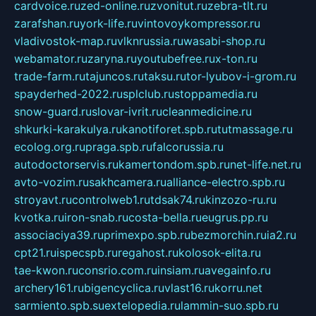
cardvoice.ru
zed-online.ru
zvonitut.ru
zebra-tlt.ru
zarafshan.ru
york-life.ru
vintovoykompressor.ru
vladivostok-map.ru
vlknrussia.ru
wasabi-shop.ru
webamator.ru
zaryna.ru
youtubefree.ru
x-ton.ru
trade-farm.ru
tajuncos.ru
taksu.ru
tor-lyubov-i-grom.ru
spayderhed-2022.ru
splclub.ru
stoppamedia.ru
snow-guard.ru
slovar-ivrit.ru
cleanmedicine.ru
shkurki-karakulya.ru
kanotiforet.spb.ru
tutmassage.ru
ecolog.org.ru
praga.spb.ru
falcorussia.ru
autodoctorservis.ru
kamertondom.spb.ru
net-life.net.ru
avto-vozim.ru
sakhcamera.ru
alliance-electro.spb.ru
stroyavt.ru
controlweb1.ru
tdsak74.ru
kinzozo-ru.ru
kvotka.ru
iron-snab.ru
costa-bella.ru
eugrus.pp.ru
associaciya39.ru
primexpo.spb.ru
bezmorchin.ru
ia2.ru
cpt21.ru
ispecspb.ru
regahost.ru
kolosok-elita.ru
tae-kwon.ru
consrio.com.ru
insiam.ru
avegainfo.ru
archery161.ru
bigencyclica.ru
vlast16.ru
korru.net
sarmiento.spb.su
extelopedia.ru
lammin-suo.spb.ru