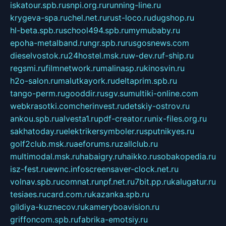
iskatour.spb.ru
snpi.org.ru
running-line.ru
krygeva-spa.ru
chel.net.ru
rust-loco.ru
dugshop.ru
hl-beta.spb.ru
school494.spb.ru
mymubaby.ru
epoha-metalband.ru
ngr.spb.ru
rusgosnews.com
dieselvostok.ru
24hostel.msk.ru
w-dev.ru
f-ship.ru
regsmi.ru
filmnetwork.ru
malinasp.ru
kinosvin.ru
h2o-salon.ru
malutkayork.ru
deltaprim.spb.ru
tango-perm.ru
gooddir.ru
sgv.su
multiki-online.com
webkrasotki.com
cherinvest.ru
detskiy-ostrov.ru
ankou.spb.ru
alvesta1.ru
pdf-creator.ru
nix-files.org.ru
sakhatoday.ru
elektrikersymboler.ru
sputnikyes.ru
golf2club.msk.ru
aeforums.ru
zallclub.ru
multimodal.msk.ru
habaigry.ru
haikko.ru
sobakopedia.ru
isz-fest.ru
ewnc.info
screensaver-clock.net.ru
volnav.spb.ru
comnat.ru
npf.net.ru
7bit.pp.ru
kalugatur.ru
tesiaes.ru
card.com.ru
kazanka.spb.ru
gildiya-kuznecov.ru
kameryboavision.ru
griffoncom.spb.ru
fabrika-emotsiy.ru