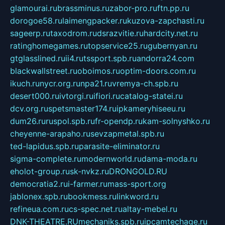
glamourai.ru
brassminus.ru
zabor-pro.ru
ftn.pp.ru
dorogoe58.ru
laimengpacker.ru
kuzova-zapchasti.ru
sageerp.ru
taxodrom.ru
dsrazvitie.ru
hardcity.net.ru
ratinghomegames.ru
topservice25.ru
gubernyan.ru
gtglasslined.ru
ii4.ru
tssport.spb.ru
andorra24.com
blackwallstreet.ru
oboimos.ru
optim-doors.com.ru
ikuch.ru
nycr.org.ru
npa21.ru
vremya-ch.spb.ru
desert000.ru
ivtorgi.ru
ifiori.ru
catalog-statei.ru
dcv.org.ru
spetsmaster174.ru
ipkameryhiseeu.ru
dum26.ru
ruspol.spb.ru
fr-opendp.ru
kam-solnyshko.ru
cheyenne-arapaho.ru
sevzapmetal.spb.ru
ted-lapidus.spb.ru
parasite-eliminator.ru
sigma-complete.ru
modernworld.ru
dama-moda.ru
eholot-group.ru
sk-nvkz.ru
DRONGOLD.RU
democratia2.ru
i-farmer.ru
mass-sport.org
jablonex.spb.ru
bookmess.ru
linkword.ru
refineua.com.ru
cs-spec.net.ru
altay-mebel.ru
DNK-THEATRE.RU
mechaniks.spb.ru
ipcamtechage.ru