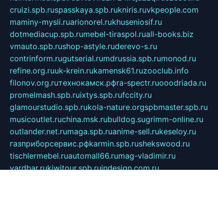
cruizi.spb.ru
spasskaya.spb.ru
kniris.ru
vkpeople.com
maminy-mysli.ru
arionorel.ru
khuseniosif.ru
dotmediacup.spb.ru
mebel-tiraspol.ru
all-books.biz
vmauto.spb.ru
shop-astyle.ru
derevo-s.ru
contrinform.ru
gutserial.ru
mdrussia.spb.ru
monod.ru
refine.org.ru
uk-krein.ru
kamensk61.ru
zooclub.info
filonov.org.ru
технокамск.рф
ra-spectr.ru
ooodriada.ru
promelmash.spb.ru
ixtys.spb.ru
fccity.ru
glamourstudio.spb.ru
kola-nature.org
spbmaster.spb.ru
musicoutlet.ru
china.msk.ru
bulldog.su
grimm-online.ru
outlander.net.ru
maga.spb.ru
anime-sell.ru
keseloy.ru
газприборсервис.рф
karmin.spb.ru
shekswood.ru
tischlermebel.ru
automall66.ru
mag-vladimir.ru
yardbar.ru
kiwitour.spb.ru
indesign.com.ru
freestylemebel.ru
bany-samara.ru
rsei.ru
naidisvoyput.ru
mgsn-invest.ru
ipkamerasannce.ru
alicante-house.ru
ibelka74.ru
cozyhouse.info
vlkargalev-studio.ru
700mb.ru
figura-ufa.ru
alina-live.ru