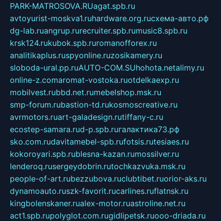
PARK-MATROSOVA.RU
agat.spb.ru
avtoyurist-moskva1.ru
hardware.org.ru
схема-авто.рф
dg-lab.ru
angrup.ru
recruiter.spb.ru
music8.spb.ru
krsk124.ru
kubok.spb.ru
romanofforex.ru
analitikaplus.ru
spyonline.ru
zosikamery.ru
sloboda-ural.pp.ru
AUTO-COM.SU
hohota.net
alimy.ru
online-z.com
aromat-vostoka.ru
otdelkaexp.ru
mobilvest.ru
bbd.net.ru
mebelshop.msk.ru
smp-forum.ru
bastion-td.ru
kosmoscreative.ru
avrmotors.ru
art-galadesign.ru
tiffany-c.ru
ecostep-samara.ru
d-p.spb.ru
галактика73.рф
sko.com.ru
davitamebel-spb.ru
fotsis.ru
tesiaes.ru
kokoroyari.spb.ru
blesna-kazan.ru
mossilver.ru
lenderoq.ru
sergeydobrin.ru
tochkazvuka.msk.ru
people-of-art.ru
bezzubova.ru
clubtibet.ru
orior-aks.ru
dynamoauto.ru
szk-favorit.ru
carlines.ru
flatnsk.ru
kingbolenskaner.ru
alex-motor.ru
astroline.net.ru
act1.spb.ru
polyglot.com.ru
gidlipetsk.ru
ooo-driada.ru