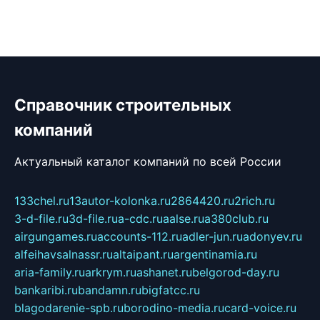
Справочник строительных
компаний
Актуальный каталог компаний по всей России
133chel.ru
13autor-kolonka.ru
2864420.ru
2rich.ru
3-d-file.ru
3d-file.ru
a-cdc.ru
aalse.ru
a380club.ru
airgungames.ru
accounts-112.ru
adler-jun.ru
adonyev.ru
alfeihavsalnassr.ru
altaipant.ru
argentinamia.ru
aria-family.ru
arkrym.ru
ashanet.ru
belgorod-day.ru
bankaribi.ru
bandamn.ru
bigfatcc.ru
blagodarenie-spb.ru
borodino-media.ru
card-voice.ru