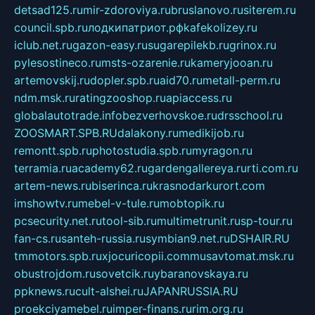
detsad125.ru
mir-zdoroviya.ru
bruslanovo.ru
siterem.ru
council.spb.ru
лодкипатриот.рф
kafekolizey.ru
iclub.net.ru
gazon-easy.ru
sugarepilekb.ru
grinox.ru
pylesostineco.ru
msts-ozarenie.ru
kameryjooan.ru
artemovskij.ru
dopler.spb.ru
aid70.ru
metall-perm.ru
ndm.msk.ru
ratingzooshop.ru
apiaccess.ru
globalautotrade.info
bezverhovskoe.ru
drsschool.ru
ZOOSMART.SPB.RU
dalakony.ru
medikijob.ru
remontt.spb.ru
photostudia.spb.ru
myragon.ru
terramia.ru
academy62.ru
gardengallereya.ru
rti.com.ru
artem-news.ru
biserinca.ru
krasnodarkurort.com
imshowtv.ru
mebel-v-tule.ru
mobtopik.ru
pcsecurity.net.ru
tool-sib.ru
multimetrunit.ru
sp-tour.ru
fan-cs.ru
santeh-russia.ru
symbian9.net.ru
DSHAIR.RU
tmmotors.spb.ru
xjocuricopii.com
musavtomat.msk.ru
obustrojdom.ru
sovetcik.ru
ybaranovskaya.ru
ppknews.ru
cult-alshei.ru
JAPANRUSSIA.RU
proekciyamebel.ru
imper-finans.ru
rim.org.ru