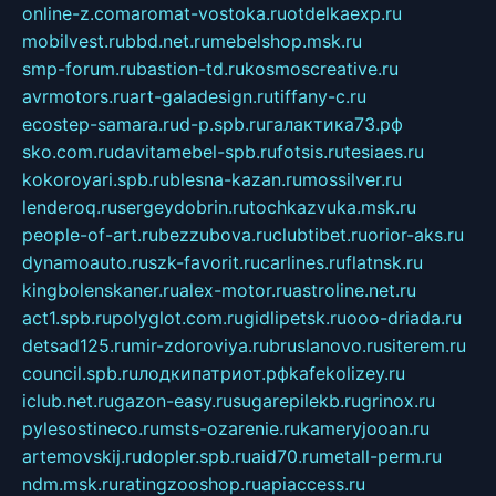
online-z.com
aromat-vostoka.ru
otdelkaexp.ru
mobilvest.ru
bbd.net.ru
mebelshop.msk.ru
smp-forum.ru
bastion-td.ru
kosmoscreative.ru
avrmotors.ru
art-galadesign.ru
tiffany-c.ru
ecostep-samara.ru
d-p.spb.ru
галактика73.рф
sko.com.ru
davitamebel-spb.ru
fotsis.ru
tesiaes.ru
kokoroyari.spb.ru
blesna-kazan.ru
mossilver.ru
lenderoq.ru
sergeydobrin.ru
tochkazvuka.msk.ru
people-of-art.ru
bezzubova.ru
clubtibet.ru
orior-aks.ru
dynamoauto.ru
szk-favorit.ru
carlines.ru
flatnsk.ru
kingbolenskaner.ru
alex-motor.ru
astroline.net.ru
act1.spb.ru
polyglot.com.ru
gidlipetsk.ru
ooo-driada.ru
detsad125.ru
mir-zdoroviya.ru
bruslanovo.ru
siterem.ru
council.spb.ru
лодкипатриот.рф
kafekolizey.ru
iclub.net.ru
gazon-easy.ru
sugarepilekb.ru
grinox.ru
pylesostineco.ru
msts-ozarenie.ru
kameryjooan.ru
artemovskij.ru
dopler.spb.ru
aid70.ru
metall-perm.ru
ndm.msk.ru
ratingzooshop.ru
apiaccess.ru