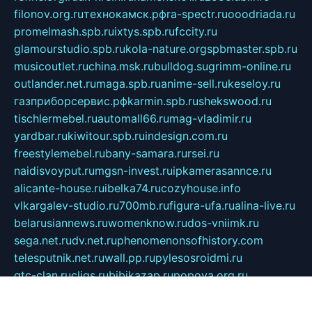
filonov.org.ru
технокамск.рф
ra-spectr.ru
ooodriada.ru
promelmash.spb.ru
ixtys.spb.ru
fccity.ru
glamourstudio.spb.ru
kola-nature.org
spbmaster.spb.ru
musicoutlet.ru
china.msk.ru
bulldog.su
grimm-online.ru
outlander.net.ru
maga.spb.ru
anime-sell.ru
keseloy.ru
газприборсервис.рф
karmin.spb.ru
shekswood.ru
tischlermebel.ru
automall66.ru
mag-vladimir.ru
yardbar.ru
kiwitour.spb.ru
indesign.com.ru
freestylemebel.ru
bany-samara.ru
rsei.ru
naidisvoyput.ru
mgsn-invest.ru
ipkamerasannce.ru
alicante-house.ru
ibelka74.ru
cozyhouse.info
vlkargalev-studio.ru
700mb.ru
figura-ufa.ru
alina-live.ru
belarusiannews.ru
womenknow.ru
dos-vniimk.ru
sega.net.ru
dv.net.ru
phenomenonsofhistory.com
telesputnik.net.ru
wall.pp.ru
pylesosroidmi.ru
gtc-clan.ru
cligs.ru
bibikazap.ru
popova.org.ru
netwhistler.spb.ru
bellvil.ru
bonzon.ru
iss-vladik.ru
defiparis.net.ru
las-gryzas.ru
amku.ru