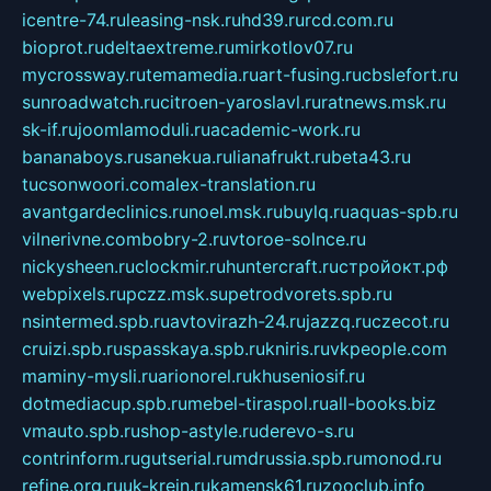
icentre-74.ru
leasing-nsk.ru
hd39.ru
rcd.com.ru
bioprot.ru
deltaextreme.ru
mirkotlov07.ru
mycrossway.ru
temamedia.ru
art-fusing.ru
cbslefort.ru
sunroadwatch.ru
citroen-yaroslavl.ru
ratnews.msk.ru
sk-if.ru
joomlamoduli.ru
academic-work.ru
bananaboys.ru
sanekua.ru
lianafrukt.ru
beta43.ru
tucsonwoori.com
alex-translation.ru
avantgardeclinics.ru
noel.msk.ru
buylq.ru
aquas-spb.ru
vilnerivne.com
bobry-2.ru
vtoroe-solnce.ru
nickysheen.ru
clockmir.ru
huntercraft.ru
стройокт.рф
webpixels.ru
pczz.msk.su
petrodvorets.spb.ru
nsintermed.spb.ru
avtovirazh-24.ru
jazzq.ru
czecot.ru
cruizi.spb.ru
spasskaya.spb.ru
kniris.ru
vkpeople.com
maminy-mysli.ru
arionorel.ru
khuseniosif.ru
dotmediacup.spb.ru
mebel-tiraspol.ru
all-books.biz
vmauto.spb.ru
shop-astyle.ru
derevo-s.ru
contrinform.ru
gutserial.ru
mdrussia.spb.ru
monod.ru
refine.org.ru
uk-krein.ru
kamensk61.ru
zooclub.info