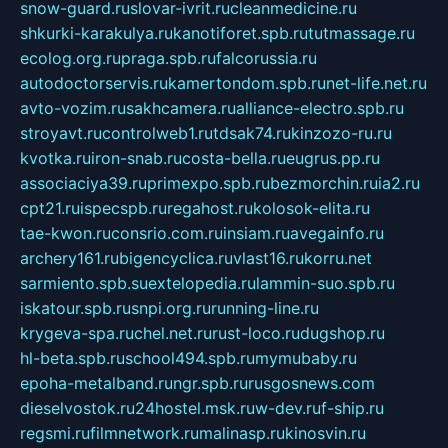
snow-guard.ru
slovar-ivrit.ru
cleanmedicine.ru
shkurki-karakulya.ru
kanotiforet.spb.ru
tutmassage.ru
ecolog.org.ru
praga.spb.ru
falcorussia.ru
autodoctorservis.ru
kamertondom.spb.ru
net-life.net.ru
avto-vozim.ru
sakhcamera.ru
alliance-electro.spb.ru
stroyavt.ru
controlweb1.ru
tdsak74.ru
kinzozo-ru.ru
kvotka.ru
iron-snab.ru
costa-bella.ru
eugrus.pp.ru
associaciya39.ru
primexpo.spb.ru
bezmorchin.ru
ia2.ru
cpt21.ru
ispecspb.ru
regahost.ru
kolosok-elita.ru
tae-kwon.ru
consrio.com.ru
insiam.ru
avegainfo.ru
archery161.ru
bigencyclica.ru
vlast16.ru
korru.net
sarmiento.spb.su
extelopedia.ru
lammin-suo.spb.ru
iskatour.spb.ru
snpi.org.ru
running-line.ru
krygeva-spa.ru
chel.net.ru
rust-loco.ru
dugshop.ru
hl-beta.spb.ru
school494.spb.ru
mymubaby.ru
epoha-metalband.ru
ngr.spb.ru
rusgosnews.com
dieselvostok.ru
24hostel.msk.ru
w-dev.ru
f-ship.ru
regsmi.ru
filmnetwork.ru
malinasp.ru
kinosvin.ru