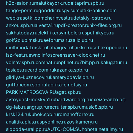
h2o-salon.ru
malutkayork.ru
deltaprim.spb.ru
tango-perm.ru
gooddir.ru
sgv.su
multiki-online.com
webkrasotki.com
cherinvest.ru
detskiy-ostrov.ru
ankou.spb.ru
alvesta1.ru
pdf-creator.ru
nix-files.org.ru
sakhatoday.ru
elektrikersymboler.ru
sputnikyes.ru
golf2club.msk.ru
aeforums.ru
zallclub.ru
multimodal.msk.ru
habaigry.ru
haikko.ru
sobakopedia.ru
isz-fest.ru
ewnc.info
screensaver-clock.net.ru
volnav.spb.ru
comnat.ru
npf.net.ru
7bit.pp.ru
kalugatur.ru
tesiaes.ru
card.com.ru
kazanka.spb.ru
gildiya-kuznecov.ru
kameryboavision.ru
griffoncom.spb.ru
fabrika-emotsiy.ru
PARK-MATROSOVA.RU
agat.spb.ru
avtoyurist-moskva1.ru
hardware.org.ru
схема-авто.рф
dg-lab.ru
angrup.ru
recruiter.spb.ru
music8.spb.ru
krsk124.ru
kubok.spb.ru
romanofforex.ru
analitikaplus.ru
spyonline.ru
zosikamery.ru
sloboda-ural.pp.ru
AUTO-COM.SU
hohota.net
alimy.ru