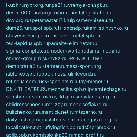
ikuch.ru
nycr.org.ru
npa21.ru
vremya-ch.spb.ru
desert000.ru
ivtorgi.ru
ifiori.ru
catalog-statei.ru
dcv.org.ru
spetsmaster174.ru
ipkameryhiseeu.ru
dum26.ru
ruspol.spb.ru
fr-opendp.ru
kam-solnyshko.ru
cheyenne-arapaho.ru
sevzapmetal.spb.ru
ted-lapidus.spb.ru
parasite-eliminator.ru
sigma-complete.ru
modernworld.ru
dama-moda.ru
eholot-group.ru
sk-nvkz.ru
DRONGOLD.RU
democratia2.ru
i-farmer.ru
mass-sport.org
jablonex.spb.ru
bookmess.ru
linkword.ru
refineua.com.ru
cs-spec.net.ru
altay-mebel.ru
DNK-THEATRE.RU
mechaniks.spb.ru
ipcamtechage.ru
skosta.ru
a-sun.ru
stroy-ldsp.ru
snowlands.org.ru
childrensshoes.ru
mrlizzy.ru
mebelsofiakrd.ru
bulizhenko.ru
rumantick.net.ru
mtszerno.ru
daily-fishing.ru
glushiteli-v-spb.ru
megasat.org.ru
localization.net.ru
flyingfish.pp.ru
ds5teremok.ru
aclib.spb.ru
komissionka30.ru
mag-profit.ru