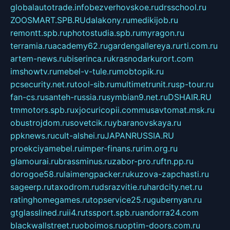
globalautotrade.info
bezverhovskoe.ru
drsschool.ru
ZOOSMART.SPB.RU
dalakony.ru
medikijob.ru
remontt.spb.ru
photostudia.spb.ru
myragon.ru
terramia.ru
academy62.ru
gardengallereya.ru
rti.com.ru
artem-news.ru
biserinca.ru
krasnodarkurort.com
imshowtv.ru
mebel-v-tule.ru
mobtopik.ru
pcsecurity.net.ru
tool-sib.ru
multimetrunit.ru
sp-tour.ru
fan-cs.ru
santeh-russia.ru
symbian9.net.ru
DSHAIR.RU
tmmotors.spb.ru
xjocuricopii.com
musavtomat.msk.ru
obustrojdom.ru
sovetcik.ru
ybaranovskaya.ru
ppknews.ru
cult-alshei.ru
JAPANRUSSIA.RU
proekciyamebel.ru
imper-finans.ru
rim.org.ru
glamourai.ru
brassminus.ru
zabor-pro.ru
ftn.pp.ru
dorogoe58.ru
laimengpacker.ru
kuzova-zapchasti.ru
sageerp.ru
taxodrom.ru
dsrazvitie.ru
hardcity.net.ru
ratinghomegames.ru
topservice25.ru
gubernyan.ru
gtglasslined.ru
ii4.ru
tssport.spb.ru
andorra24.com
blackwallstreet.ru
oboimos.ru
optim-doors.com.ru