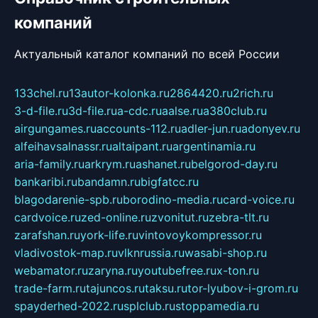
компаний
Актуальный каталог компаний по всей России
133chel.ru
13autor-kolonka.ru
2864420.ru
2rich.ru
3-d-file.ru
3d-file.ru
a-cdc.ru
aalse.ru
a380club.ru
airgungames.ru
accounts-112.ru
adler-jun.ru
adonyev.ru
alfeihavsalnassr.ru
altaipant.ru
argentinamia.ru
aria-family.ru
arkrym.ru
ashanet.ru
belgorod-day.ru
bankaribi.ru
bandamn.ru
bigfatcc.ru
blagodarenie-spb.ru
borodino-media.ru
card-voice.ru
cardvoice.ru
zed-online.ru
zvonitut.ru
zebra-tlt.ru
zarafshan.ru
york-life.ru
vintovoykompressor.ru
vladivostok-map.ru
vlknrussia.ru
wasabi-shop.ru
webamator.ru
zaryna.ru
youtubefree.ru
x-ton.ru
trade-farm.ru
tajuncos.ru
taksu.ru
tor-lyubov-i-grom.ru
spayderhed-2022.ru
splclub.ru
stoppamedia.ru