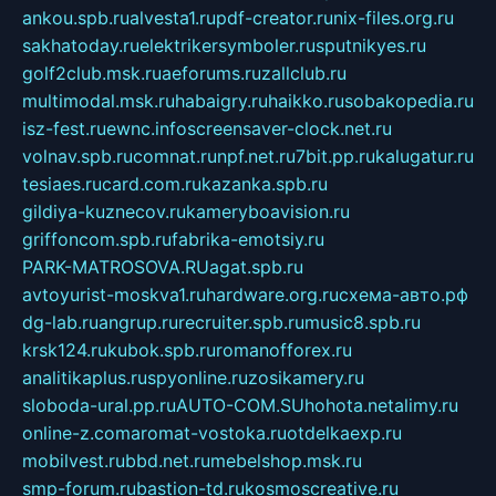
ankou.spb.ru
alvesta1.ru
pdf-creator.ru
nix-files.org.ru
sakhatoday.ru
elektrikersymboler.ru
sputnikyes.ru
golf2club.msk.ru
aeforums.ru
zallclub.ru
multimodal.msk.ru
habaigry.ru
haikko.ru
sobakopedia.ru
isz-fest.ru
ewnc.info
screensaver-clock.net.ru
volnav.spb.ru
comnat.ru
npf.net.ru
7bit.pp.ru
kalugatur.ru
tesiaes.ru
card.com.ru
kazanka.spb.ru
gildiya-kuznecov.ru
kameryboavision.ru
griffoncom.spb.ru
fabrika-emotsiy.ru
PARK-MATROSOVA.RU
agat.spb.ru
avtoyurist-moskva1.ru
hardware.org.ru
схема-авто.рф
dg-lab.ru
angrup.ru
recruiter.spb.ru
music8.spb.ru
krsk124.ru
kubok.spb.ru
romanofforex.ru
analitikaplus.ru
spyonline.ru
zosikamery.ru
sloboda-ural.pp.ru
AUTO-COM.SU
hohota.net
alimy.ru
online-z.com
aromat-vostoka.ru
otdelkaexp.ru
mobilvest.ru
bbd.net.ru
mebelshop.msk.ru
smp-forum.ru
bastion-td.ru
kosmoscreative.ru