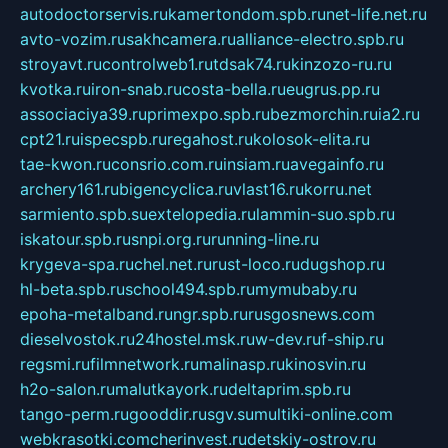
autodoctorservis.ru
kamertondom.spb.ru
net-life.net.ru
avto-vozim.ru
sakhcamera.ru
alliance-electro.spb.ru
stroyavt.ru
controlweb1.ru
tdsak74.ru
kinzozo-ru.ru
kvotka.ru
iron-snab.ru
costa-bella.ru
eugrus.pp.ru
associaciya39.ru
primexpo.spb.ru
bezmorchin.ru
ia2.ru
cpt21.ru
ispecspb.ru
regahost.ru
kolosok-elita.ru
tae-kwon.ru
consrio.com.ru
insiam.ru
avegainfo.ru
archery161.ru
bigencyclica.ru
vlast16.ru
korru.net
sarmiento.spb.su
extelopedia.ru
lammin-suo.spb.ru
iskatour.spb.ru
snpi.org.ru
running-line.ru
krygeva-spa.ru
chel.net.ru
rust-loco.ru
dugshop.ru
hl-beta.spb.ru
school494.spb.ru
mymubaby.ru
epoha-metalband.ru
ngr.spb.ru
rusgosnews.com
dieselvostok.ru
24hostel.msk.ru
w-dev.ru
f-ship.ru
regsmi.ru
filmnetwork.ru
malinasp.ru
kinosvin.ru
h2o-salon.ru
malutkayork.ru
deltaprim.spb.ru
tango-perm.ru
gooddir.ru
sgv.su
multiki-online.com
webkrasotki.com
cherinvest.ru
detskiy-ostrov.ru