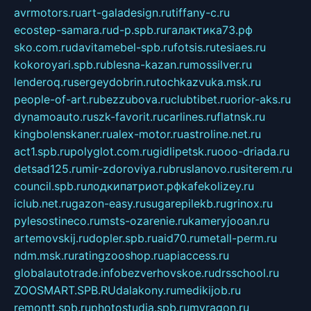
avrmotors.ru
art-galadesign.ru
tiffany-c.ru
ecostep-samara.ru
d-p.spb.ru
галактика73.рф
sko.com.ru
davitamebel-spb.ru
fotsis.ru
tesiaes.ru
kokoroyari.spb.ru
blesna-kazan.ru
mossilver.ru
lenderoq.ru
sergeydobrin.ru
tochkazvuka.msk.ru
people-of-art.ru
bezzubova.ru
clubtibet.ru
orior-aks.ru
dynamoauto.ru
szk-favorit.ru
carlines.ru
flatnsk.ru
kingbolenskaner.ru
alex-motor.ru
astroline.net.ru
act1.spb.ru
polyglot.com.ru
gidlipetsk.ru
ooo-driada.ru
detsad125.ru
mir-zdoroviya.ru
bruslanovo.ru
siterem.ru
council.spb.ru
лодкипатриот.рф
kafekolizey.ru
iclub.net.ru
gazon-easy.ru
sugarepilekb.ru
grinox.ru
pylesostineco.ru
msts-ozarenie.ru
kameryjooan.ru
artemovskij.ru
dopler.spb.ru
aid70.ru
metall-perm.ru
ndm.msk.ru
ratingzooshop.ru
apiaccess.ru
globalautotrade.info
bezverhovskoe.ru
drsschool.ru
ZOOSMART.SPB.RU
dalakony.ru
medikijob.ru
remontt.spb.ru
photostudia.spb.ru
myragon.ru