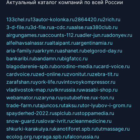
Актуальный каталог компаний по всей России
133chel.ru
13autor-kolonka.ru
2864420.ru
2rich.ru
3-d-file.ru
3d-file.ru
a-cdc.ru
aalse.ru
a380club.ru
airgungames.ru
accounts-112.ru
adler-jun.ru
adonyev.ru
alfeihavsalnassr.ru
altaipant.ru
argentinamia.ru
aria-family.ru
arkrym.ru
ashanet.ru
belgorod-day.ru
bankaribi.ru
bandamn.ru
bigfatcc.ru
blagodarenie-spb.ru
borodino-media.ru
card-voice.ru
cardvoice.ru
zed-online.ru
zvonitut.ru
zebra-tlt.ru
zarafshan.ru
york-life.ru
vintovoykompressor.ru
vladivostok-map.ru
vlknrussia.ru
wasabi-shop.ru
webamator.ru
zaryna.ru
youtubefree.ru
x-ton.ru
trade-farm.ru
tajuncos.ru
taksu.ru
tor-lyubov-i-grom.ru
spayderhed-2022.ru
splclub.ru
stoppamedia.ru
snow-guard.ru
slovar-ivrit.ru
cleanmedicine.ru
shkurki-karakulya.ru
kanotiforet.spb.ru
tutmassage.ru
ecolog.org.ru
praga.spb.ru
falcorussia.ru