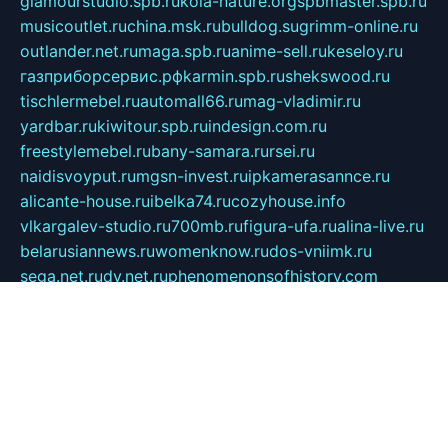
glamourstudio.spb.ru
kola-nature.org
spbmaster.spb.ru
musicoutlet.ru
china.msk.ru
bulldog.su
grimm-online.ru
outlander.net.ru
maga.spb.ru
anime-sell.ru
keseloy.ru
газприборсервис.рф
karmin.spb.ru
shekswood.ru
tischlermebel.ru
automall66.ru
mag-vladimir.ru
yardbar.ru
kiwitour.spb.ru
indesign.com.ru
freestylemebel.ru
bany-samara.ru
rsei.ru
naidisvoyput.ru
mgsn-invest.ru
ipkamerasannce.ru
alicante-house.ru
ibelka74.ru
cozyhouse.info
vlkargalev-studio.ru
700mb.ru
figura-ufa.ru
alina-live.ru
belarusiannews.ru
womenknow.ru
dos-vniimk.ru
sega.net.ru
dv.net.ru
phenomenonsofhistory.com
telesputnik.net.ru
wall.pp.ru
pylesosroidmi.ru
gtc-clan.ru
cligs.ru
bibikazap.ru
popova.org.ru
netwhistler.spb.ru
bellvil.ru
bonzon.ru
iss-vladik.ru
defiparis.net.ru
las-gryzas.ru
amku.ru
electednews.spb.ru
feather.org.ru
spar72.ru
tankiigri.ru
dominus.com.ru
ibtree.ru
sanykool.pp.ru
unixlib.org.ru