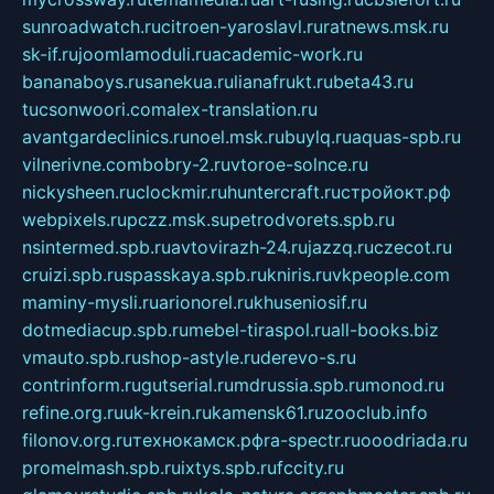
sunroadwatch.ru
citroen-yaroslavl.ru
ratnews.msk.ru
sk-if.ru
joomlamoduli.ru
academic-work.ru
bananaboys.ru
sanekua.ru
lianafrukt.ru
beta43.ru
tucsonwoori.com
alex-translation.ru
avantgardeclinics.ru
noel.msk.ru
buylq.ru
aquas-spb.ru
vilnerivne.com
bobry-2.ru
vtoroe-solnce.ru
nickysheen.ru
clockmir.ru
huntercraft.ru
стройокт.рф
webpixels.ru
pczz.msk.su
petrodvorets.spb.ru
nsintermed.spb.ru
avtovirazh-24.ru
jazzq.ru
czecot.ru
cruizi.spb.ru
spasskaya.spb.ru
kniris.ru
vkpeople.com
maminy-mysli.ru
arionorel.ru
khuseniosif.ru
dotmediacup.spb.ru
mebel-tiraspol.ru
all-books.biz
vmauto.spb.ru
shop-astyle.ru
derevo-s.ru
contrinform.ru
gutserial.ru
mdrussia.spb.ru
monod.ru
refine.org.ru
uk-krein.ru
kamensk61.ru
zooclub.info
filonov.org.ru
технокамск.рф
ra-spectr.ru
ooodriada.ru
promelmash.spb.ru
ixtys.spb.ru
fccity.ru