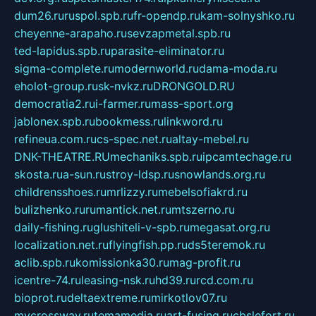
dum26.ru
ruspol.spb.ru
fr-opendp.ru
kam-solnyshko.ru
cheyenne-arapaho.ru
sevzapmetal.spb.ru
ted-lapidus.spb.ru
parasite-eliminator.ru
sigma-complete.ru
modernworld.ru
dama-moda.ru
eholot-group.ru
sk-nvkz.ru
DRONGOLD.RU
democratia2.ru
i-farmer.ru
mass-sport.org
jablonex.spb.ru
bookmess.ru
linkword.ru
refineua.com.ru
cs-spec.net.ru
altay-mebel.ru
DNK-THEATRE.RU
mechaniks.spb.ru
ipcamtechage.ru
skosta.ru
a-sun.ru
stroy-ldsp.ru
snowlands.org.ru
childrensshoes.ru
mrlizzy.ru
mebelsofiakrd.ru
bulizhenko.ru
rumantick.net.ru
mtszerno.ru
daily-fishing.ru
glushiteli-v-spb.ru
megasat.org.ru
localization.net.ru
flyingfish.pp.ru
ds5teremok.ru
aclib.spb.ru
komissionka30.ru
mag-profit.ru
icentre-74.ru
leasing-nsk.ru
hd39.ru
rcd.com.ru
bioprot.ru
deltaextreme.ru
mirkotlov07.ru
mycrossway.ru
temamedia.ru
art-fusing.ru
cbslefort.ru