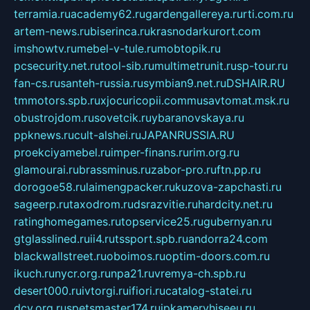
terramia.ru
academy62.ru
gardengallereya.ru
rti.com.ru
artem-news.ru
biserinca.ru
krasnodarkurort.com
imshowtv.ru
mebel-v-tule.ru
mobtopik.ru
pcsecurity.net.ru
tool-sib.ru
multimetrunit.ru
sp-tour.ru
fan-cs.ru
santeh-russia.ru
symbian9.net.ru
DSHAIR.RU
tmmotors.spb.ru
xjocuricopii.com
musavtomat.msk.ru
obustrojdom.ru
sovetcik.ru
ybaranovskaya.ru
ppknews.ru
cult-alshei.ru
JAPANRUSSIA.RU
proekciyamebel.ru
imper-finans.ru
rim.org.ru
glamourai.ru
brassminus.ru
zabor-pro.ru
ftn.pp.ru
dorogoe58.ru
laimengpacker.ru
kuzova-zapchasti.ru
sageerp.ru
taxodrom.ru
dsrazvitie.ru
hardcity.net.ru
ratinghomegames.ru
topservice25.ru
gubernyan.ru
gtglasslined.ru
ii4.ru
tssport.spb.ru
andorra24.com
blackwallstreet.ru
oboimos.ru
optim-doors.com.ru
ikuch.ru
nycr.org.ru
npa21.ru
vremya-ch.spb.ru
desert000.ru
ivtorgi.ru
ifiori.ru
catalog-statei.ru
dcv.org.ru
spetsmaster174.ru
ipkameryhiseeu.ru