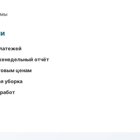
емы
ми
платежей
женедельный отчёт
птовым ценам
ая уборка
 работ