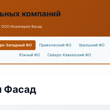
льных компаний
 ООО Инженерия Фасад
ро-Западный ФО
Приволжский ФО
Уральский ФО
Южный ФО
Северо-Кавказский ФО
 Фасад