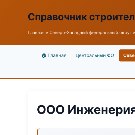
Справочник строите
Главная
»
Северо-Западный федеральный округ
»
🏠 Главная
Центральный ФО
Севе
ООО Инженерия