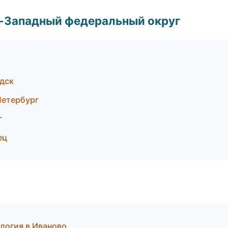
о-Западный федеральный округ
дск
Петербург
г
ец
ология в Иваново