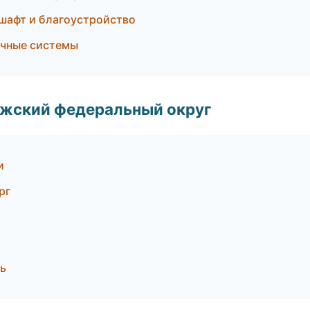
афт и благоустройство
чные системы
лжский федеральный округ
и
рг
ь