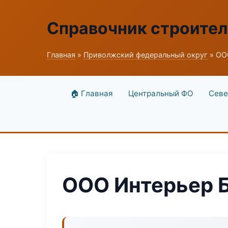
Справочник строите
Главная
»
Приволжский федеральный округ
» ОО
🏠 Главная
Центральный ФО
Севе
ООО Интерьер 