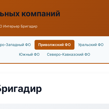
льных компаний
О Интерьер Бригадир
ро-Западный ФО
Приволжский ФО
Уральский ФО
Южный ФО
Северо-Кавказский ФО
Бригадир