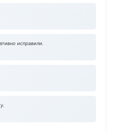
ативно исправили.
у.