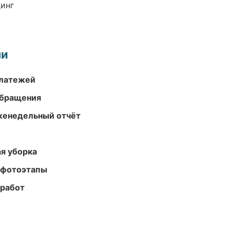
динг
ми
платежей
обращения
женедельный отчёт
ая уборка
 фотоэтапы
 работ