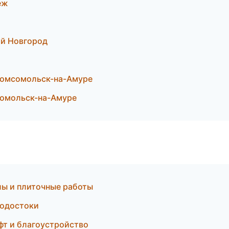
еж
ий Новгород
Комсомольск-на-Амуре
сомольск-на-Амуре
ы и плиточные работы
водостоки
фт и благоустройство