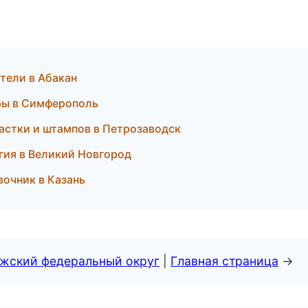
ители в Абакан
уры в Симферополь
астки и штампов в Петрозаводск
огия в Великий Новгород
вочник в Казань
лжский федеральный округ
|
Главная страница
→