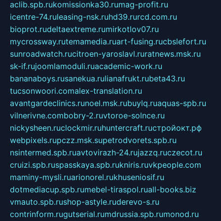
aclib.spb.ru
komissionka30.ru
mag-profit.ru
icentre-74.ru
leasing-nsk.ru
hd39.ru
rcd.com.ru
bioprot.ru
deltaextreme.ru
mirkotlov07.ru
mycrossway.ru
temamedia.ru
art-fusing.ru
cbslefort.ru
sunroadwatch.ru
citroen-yaroslavl.ru
ratnews.msk.ru
sk-if.ru
joomlamoduli.ru
academic-work.ru
bananaboys.ru
sanekua.ru
lianafrukt.ru
beta43.ru
tucsonwoori.com
alex-translation.ru
avantgardeclinics.ru
noel.msk.ru
buylq.ru
aquas-spb.ru
vilnerivne.com
bobry-2.ru
vtoroe-solnce.ru
nickysheen.ru
clockmir.ru
huntercraft.ru
стройокт.рф
webpixels.ru
pczz.msk.su
petrodvorets.spb.ru
nsintermed.spb.ru
avtovirazh-24.ru
jazzq.ru
czecot.ru
cruizi.spb.ru
spasskaya.spb.ru
kniris.ru
vkpeople.com
maminy-mysli.ru
arionorel.ru
khuseniosif.ru
dotmediacup.spb.ru
mebel-tiraspol.ru
all-books.biz
vmauto.spb.ru
shop-astyle.ru
derevo-s.ru
contrinform.ru
gutserial.ru
mdrussia.spb.ru
monod.ru