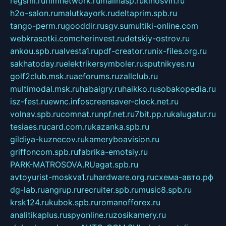
regsmi.ru
filmnetwork.ru
malinasp.ru
kinosvin.ru
h2o-salon.ru
malutkayork.ru
deltaprim.spb.ru
tango-perm.ru
gooddir.ru
sgv.su
multiki-online.com
webkrasotki.com
cherinvest.ru
detskiy-ostrov.ru
ankou.spb.ru
alvesta1.ru
pdf-creator.ru
nix-files.org.ru
sakhatoday.ru
elektrikersymboler.ru
sputnikyes.ru
golf2club.msk.ru
aeforums.ru
zallclub.ru
multimodal.msk.ru
habaigry.ru
haikko.ru
sobakopedia.ru
isz-fest.ru
ewnc.info
screensaver-clock.net.ru
volnav.spb.ru
comnat.ru
npf.net.ru
7bit.pp.ru
kalugatur.ru
tesiaes.ru
card.com.ru
kazanka.spb.ru
gildiya-kuznecov.ru
kameryboavision.ru
griffoncom.spb.ru
fabrika-emotsiy.ru
PARK-MATROSOVA.RU
agat.spb.ru
avtoyurist-moskva1.ru
hardware.org.ru
схема-авто.рф
dg-lab.ru
angrup.ru
recruiter.spb.ru
music8.spb.ru
krsk124.ru
kubok.spb.ru
romanofforex.ru
analitikaplus.ru
spyonline.ru
zosikamery.ru