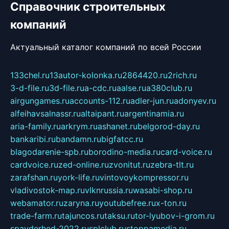
Справочник строительных
компаний
Актуальный каталог компаний по всей России
133chel.ru
13autor-kolonka.ru
2864420.ru
2rich.ru
3-d-file.ru
3d-file.ru
a-cdc.ru
aalse.ru
a380club.ru
airgungames.ru
accounts-112.ru
adler-jun.ru
adonyev.ru
alfeihavsalnassr.ru
altaipant.ru
argentinamia.ru
aria-family.ru
arkrym.ru
ashanet.ru
belgorod-day.ru
bankaribi.ru
bandamn.ru
bigfatcc.ru
blagodarenie-spb.ru
borodino-media.ru
card-voice.ru
cardvoice.ru
zed-online.ru
zvonitut.ru
zebra-tlt.ru
zarafshan.ru
york-life.ru
vintovoykompressor.ru
vladivostok-map.ru
vlknrussia.ru
wasabi-shop.ru
webamator.ru
zaryna.ru
youtubefree.ru
x-ton.ru
trade-farm.ru
tajuncos.ru
taksu.ru
tor-lyubov-i-grom.ru
spayderhed-2022.ru
splclub.ru
stoppamedia.ru