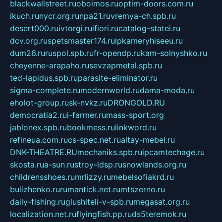
blackwallstreet.ru
oboimos.ru
optim-doors.com.ru
ikuch.ru
nycr.org.ru
npa21.ru
vremya-ch.spb.ru
desert000.ru
ivtorgi.ru
ifiori.ru
catalog-statei.ru
dcv.org.ru
spetsmaster174.ru
ipkameryhiseeu.ru
dum26.ru
ruspol.spb.ru
fr-opendp.ru
kam-solnyshko.ru
cheyenne-arapaho.ru
sevzapmetal.spb.ru
ted-lapidus.spb.ru
parasite-eliminator.ru
sigma-complete.ru
modernworld.ru
dama-moda.ru
eholot-group.ru
sk-nvkz.ru
DRONGOLD.RU
democratia2.ru
i-farmer.ru
mass-sport.org
jablonex.spb.ru
bookmess.ru
linkword.ru
refineua.com.ru
cs-spec.net.ru
altay-mebel.ru
DNK-THEATRE.RU
mechaniks.spb.ru
ipcamtechage.ru
skosta.ru
a-sun.ru
stroy-ldsp.ru
snowlands.org.ru
childrensshoes.ru
mrlizzy.ru
mebelsofiakrd.ru
bulizhenko.ru
rumantick.net.ru
mtszerno.ru
daily-fishing.ru
glushiteli-v-spb.ru
megasat.org.ru
localization.net.ru
flyingfish.pp.ru
ds5teremok.ru