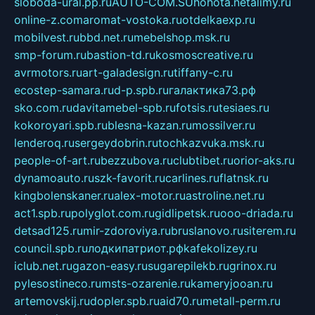
sloboda-ural.pp.ru
AUTO-COM.SU
hohota.net
alimy.ru
online-z.com
aromat-vostoka.ru
otdelkaexp.ru
mobilvest.ru
bbd.net.ru
mebelshop.msk.ru
smp-forum.ru
bastion-td.ru
kosmoscreative.ru
avrmotors.ru
art-galadesign.ru
tiffany-c.ru
ecostep-samara.ru
d-p.spb.ru
галактика73.рф
sko.com.ru
davitamebel-spb.ru
fotsis.ru
tesiaes.ru
kokoroyari.spb.ru
blesna-kazan.ru
mossilver.ru
lenderoq.ru
sergeydobrin.ru
tochkazvuka.msk.ru
people-of-art.ru
bezzubova.ru
clubtibet.ru
orior-aks.ru
dynamoauto.ru
szk-favorit.ru
carlines.ru
flatnsk.ru
kingbolenskaner.ru
alex-motor.ru
astroline.net.ru
act1.spb.ru
polyglot.com.ru
gidlipetsk.ru
ooo-driada.ru
detsad125.ru
mir-zdoroviya.ru
bruslanovo.ru
siterem.ru
council.spb.ru
лодкипатриот.рф
kafekolizey.ru
iclub.net.ru
gazon-easy.ru
sugarepilekb.ru
grinox.ru
pylesostineco.ru
msts-ozarenie.ru
kameryjooan.ru
artemovskij.ru
dopler.spb.ru
aid70.ru
metall-perm.ru