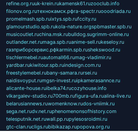
refine.org.ru
uk-krein.ru
kamensk61.ru
zooclub.info
filonov.org.ru
технокамск.рф
ra-spectr.ru
ooodriada.ru
promelmash.spb.ru
ixtys.spb.ru
fccity.ru
glamourstudio.spb.ru
kola-nature.org
spbmaster.spb.ru
musicoutlet.ru
china.msk.ru
bulldog.su
grimm-online.ru
outlander.net.ru
maga.spb.ru
anime-sell.ru
keseloy.ru
газприборсервис.рф
karmin.spb.ru
shekswood.ru
tischlermebel.ru
automall66.ru
mag-vladimir.ru
yardbar.ru
kiwitour.spb.ru
indesign.com.ru
freestylemebel.ru
bany-samara.ru
rsei.ru
naidisvoyput.ru
mgsn-invest.ru
ipkamerasannce.ru
alicante-house.ru
ibelka74.ru
cozyhouse.info
vlkargalev-studio.ru
700mb.ru
figura-ufa.ru
alina-live.ru
belarusiannews.ru
womenknow.ru
dos-vniimk.ru
sega.net.ru
dv.net.ru
phenomenonsofhistory.com
telesputnik.net.ru
wall.pp.ru
pylesosroidmi.ru
gtc-clan.ru
cligs.ru
bibikazap.ru
popova.org.ru
netwhistler.spb.ru
bellvil.ru
bonzon.ru
iss-vladik.ru