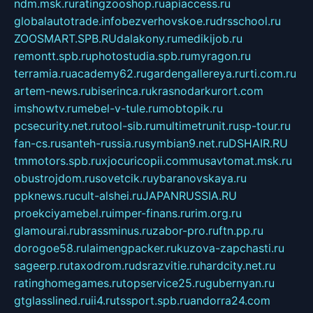
ndm.msk.ru
ratingzooshop.ru
apiaccess.ru
globalautotrade.info
bezverhovskoe.ru
drsschool.ru
ZOOSMART.SPB.RU
dalakony.ru
medikijob.ru
remontt.spb.ru
photostudia.spb.ru
myragon.ru
terramia.ru
academy62.ru
gardengallereya.ru
rti.com.ru
artem-news.ru
biserinca.ru
krasnodarkurort.com
imshowtv.ru
mebel-v-tule.ru
mobtopik.ru
pcsecurity.net.ru
tool-sib.ru
multimetrunit.ru
sp-tour.ru
fan-cs.ru
santeh-russia.ru
symbian9.net.ru
DSHAIR.RU
tmmotors.spb.ru
xjocuricopii.com
musavtomat.msk.ru
obustrojdom.ru
sovetcik.ru
ybaranovskaya.ru
ppknews.ru
cult-alshei.ru
JAPANRUSSIA.RU
proekciyamebel.ru
imper-finans.ru
rim.org.ru
glamourai.ru
brassminus.ru
zabor-pro.ru
ftn.pp.ru
dorogoe58.ru
laimengpacker.ru
kuzova-zapchasti.ru
sageerp.ru
taxodrom.ru
dsrazvitie.ru
hardcity.net.ru
ratinghomegames.ru
topservice25.ru
gubernyan.ru
gtglasslined.ru
ii4.ru
tssport.spb.ru
andorra24.com