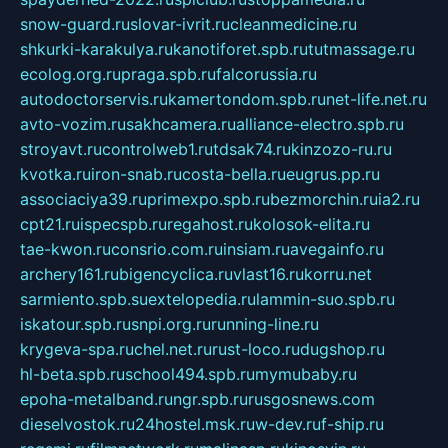
snow-guard.ru
slovar-ivrit.ru
cleanmedicine.ru
shkurki-karakulya.ru
kanotiforet.spb.ru
tutmassage.ru
ecolog.org.ru
praga.spb.ru
falcorussia.ru
autodoctorservis.ru
kamertondom.spb.ru
net-life.net.ru
avto-vozim.ru
sakhcamera.ru
alliance-electro.spb.ru
stroyavt.ru
controlweb1.ru
tdsak74.ru
kinzozo-ru.ru
kvotka.ru
iron-snab.ru
costa-bella.ru
eugrus.pp.ru
associaciya39.ru
primexpo.spb.ru
bezmorchin.ru
ia2.ru
cpt21.ru
ispecspb.ru
regahost.ru
kolosok-elita.ru
tae-kwon.ru
consrio.com.ru
insiam.ru
avegainfo.ru
archery161.ru
bigencyclica.ru
vlast16.ru
korru.net
sarmiento.spb.su
extelopedia.ru
lammin-suo.spb.ru
iskatour.spb.ru
snpi.org.ru
running-line.ru
krygeva-spa.ru
chel.net.ru
rust-loco.ru
dugshop.ru
hl-beta.spb.ru
school494.spb.ru
mymubaby.ru
epoha-metalband.ru
ngr.spb.ru
rusgosnews.com
dieselvostok.ru
24hostel.msk.ru
w-dev.ru
f-ship.ru