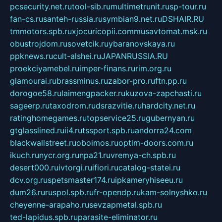
pcsecurity.net.ru
tool-sib.ru
multimetrunit.ru
sp-tour.ru
fan-cs.ru
santeh-russia.ru
symbian9.net.ru
DSHAIR.RU
tmmotors.spb.ru
xjocuricopii.com
musavtomat.msk.ru
obustrojdom.ru
sovetcik.ru
ybaranovskaya.ru
ppknews.ru
cult-alshei.ru
JAPANRUSSIA.RU
proekciyamebel.ru
imper-finans.ru
rim.org.ru
glamourai.ru
brassminus.ru
zabor-pro.ru
ftn.pp.ru
dorogoe58.ru
laimengpacker.ru
kuzova-zapchasti.ru
sageerp.ru
taxodrom.ru
dsrazvitie.ru
hardcity.net.ru
ratinghomegames.ru
topservice25.ru
gubernyan.ru
gtglasslined.ru
ii4.ru
tssport.spb.ru
andorra24.com
blackwallstreet.ru
oboimos.ru
optim-doors.com.ru
ikuch.ru
nycr.org.ru
npa21.ru
vremya-ch.spb.ru
desert000.ru
ivtorgi.ru
ifiori.ru
catalog-statei.ru
dcv.org.ru
spetsmaster174.ru
ipkameryhiseeu.ru
dum26.ru
ruspol.spb.ru
fr-opendp.ru
kam-solnyshko.ru
cheyenne-arapaho.ru
sevzapmetal.spb.ru
ted-lapidus.spb.ru
parasite-eliminator.ru