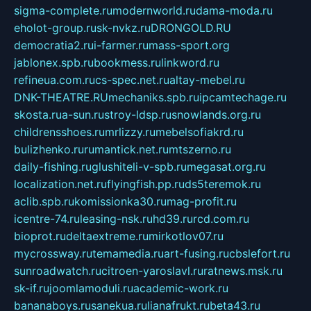
sigma-complete.ru
modernworld.ru
dama-moda.ru
eholot-group.ru
sk-nvkz.ru
DRONGOLD.RU
democratia2.ru
i-farmer.ru
mass-sport.org
jablonex.spb.ru
bookmess.ru
linkword.ru
refineua.com.ru
cs-spec.net.ru
altay-mebel.ru
DNK-THEATRE.RU
mechaniks.spb.ru
ipcamtechage.ru
skosta.ru
a-sun.ru
stroy-ldsp.ru
snowlands.org.ru
childrensshoes.ru
mrlizzy.ru
mebelsofiakrd.ru
bulizhenko.ru
rumantick.net.ru
mtszerno.ru
daily-fishing.ru
glushiteli-v-spb.ru
megasat.org.ru
localization.net.ru
flyingfish.pp.ru
ds5teremok.ru
aclib.spb.ru
komissionka30.ru
mag-profit.ru
icentre-74.ru
leasing-nsk.ru
hd39.ru
rcd.com.ru
bioprot.ru
deltaextreme.ru
mirkotlov07.ru
mycrossway.ru
temamedia.ru
art-fusing.ru
cbslefort.ru
sunroadwatch.ru
citroen-yaroslavl.ru
ratnews.msk.ru
sk-if.ru
joomlamoduli.ru
academic-work.ru
bananaboys.ru
sanekua.ru
lianafrukt.ru
beta43.ru