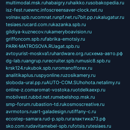
multimodal.msk.ru
habaigry.ru
haikko.ru
sobakopedia.ru
isz-fest.ru
ewnc.info
screensaver-clock.net.ru
volnav.spb.ru
comnat.ru
npf.net.ru
7bit.pp.ru
kalugatur.ru
tesiaes.ru
card.com.ru
kazanka.spb.ru
gildiya-kuznecov.ru
kameryboavision.ru
griffoncom.spb.ru
fabrika-emotsiy.ru
PARK-MATROSOVA.RU
agat.spb.ru
avtoyurist-moskva1.ru
hardware.org.ru
схема-авто.рф
dg-lab.ru
angrup.ru
recruiter.spb.ru
music8.spb.ru
krsk124.ru
kubok.spb.ru
romanofforex.ru
analitikaplus.ru
spyonline.ru
zosikamery.ru
sloboda-ural.pp.ru
AUTO-COM.SU
hohota.net
alimy.ru
online-z.com
aromat-vostoka.ru
otdelkaexp.ru
mobilvest.ru
bbd.net.ru
mebelshop.msk.ru
smp-forum.ru
bastion-td.ru
kosmoscreative.ru
avrmotors.ru
art-galadesign.ru
tiffany-c.ru
ecostep-samara.ru
d-p.spb.ru
галактика73.рф
sko.com.ru
davitamebel-spb.ru
fotsis.ru
tesiaes.ru