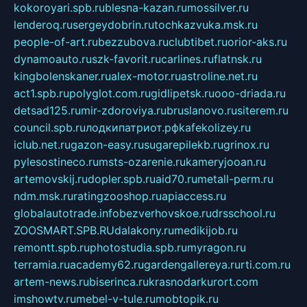
kokoroyari.spb.ru
blesna-kazan.ru
mossilver.ru
lenderoq.ru
sergeydobrin.ru
tochkazvuka.msk.ru
people-of-art.ru
bezzubova.ru
clubtibet.ru
orior-aks.ru
dynamoauto.ru
szk-favorit.ru
carlines.ru
flatnsk.ru
kingbolenskaner.ru
alex-motor.ru
astroline.net.ru
act1.spb.ru
polyglot.com.ru
gidlipetsk.ru
ooo-driada.ru
detsad125.ru
mir-zdoroviya.ru
bruslanovo.ru
siterem.ru
council.spb.ru
лодкипатриот.рф
kafekolizey.ru
iclub.net.ru
gazon-easy.ru
sugarepilekb.ru
grinox.ru
pylesostineco.ru
msts-ozarenie.ru
kameryjooan.ru
artemovskij.ru
dopler.spb.ru
aid70.ru
metall-perm.ru
ndm.msk.ru
ratingzooshop.ru
apiaccess.ru
globalautotrade.info
bezverhovskoe.ru
drsschool.ru
ZOOSMART.SPB.RU
dalakony.ru
medikijob.ru
remontt.spb.ru
photostudia.spb.ru
myragon.ru
terramia.ru
academy62.ru
gardengallereya.ru
rti.com.ru
artem-news.ru
biserinca.ru
krasnodarkurort.com
imshowtv.ru
mebel-v-tule.ru
mobtopik.ru