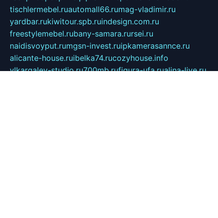
tischlermebel.ru
automall66.ru
mag-vladimir.ru
yardbar.ru
kiwitour.spb.ru
indesign.com.ru
freestylemebel.ru
bany-samara.ru
rsei.ru
naidisvoyput.ru
mgsn-invest.ru
ipkamerasannce.ru
alicante-house.ru
ibelka74.ru
cozyhouse.info
vlkargalev-studio.ru
700mb.ru
figura-ufa.ru
alina-live.ru
belarusiannews.ru
womenknow.ru
dos-vniimk.ru
sega.net.ru
dv.net.ru
phenomenonsofhistory.com
telesputnik.net.ru
wall.pp.ru
pylesosroidmi.ru
gtc-clan.ru
cligs.ru
bibikazap.ru
popova.org.ru
netwhistler.spb.ru
bellvil.ru
bonzon.ru
iss-vladik.ru
defiparis.net.ru
las-gryzas.ru
amku.ru
electednews.spb.ru
feather.org.ru
spar72.ru
tankiigri.ru
dominus.com.ru
ibtree.ru
sanykool.pp.ru
unixlib.org.ru
menatep.spb.ru
gartenterrassen.ru
printeka.ru
skvozilka.com.ru
parkovka-pub.ru
lovemobi.ru
art-ru.ru
emulatorz.com.ru
alucomp.com.ru
tatforum.com.ru
alternativa-profi.ru
dermakler.ru
artsurvey.ru
aredir.ru