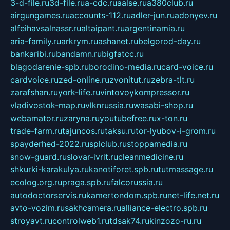
3-d-file.ru
3d-file.ru
a-cdc.ru
aalse.ru
a380club.ru
airgungames.ru
accounts-112.ru
adler-jun.ru
adonyev.ru
alfeihavsalnassr.ru
altaipant.ru
argentinamia.ru
aria-family.ru
arkrym.ru
ashanet.ru
belgorod-day.ru
bankaribi.ru
bandamn.ru
bigfatcc.ru
blagodarenie-spb.ru
borodino-media.ru
card-voice.ru
cardvoice.ru
zed-online.ru
zvonitut.ru
zebra-tlt.ru
zarafshan.ru
york-life.ru
vintovoykompressor.ru
vladivostok-map.ru
vlknrussia.ru
wasabi-shop.ru
webamator.ru
zaryna.ru
youtubefree.ru
x-ton.ru
trade-farm.ru
tajuncos.ru
taksu.ru
tor-lyubov-i-grom.ru
spayderhed-2022.ru
splclub.ru
stoppamedia.ru
snow-guard.ru
slovar-ivrit.ru
cleanmedicine.ru
shkurki-karakulya.ru
kanotiforet.spb.ru
tutmassage.ru
ecolog.org.ru
praga.spb.ru
falcorussia.ru
autodoctorservis.ru
kamertondom.spb.ru
net-life.net.ru
avto-vozim.ru
sakhcamera.ru
alliance-electro.spb.ru
stroyavt.ru
controlweb1.ru
tdsak74.ru
kinzozo-ru.ru