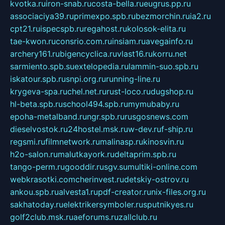
kvotka.ru
iron-snab.ru
costa-bella.ru
eugrus.pp.ru
associaciya39.ru
primexpo.spb.ru
bezmorchin.ru
ia2.ru
cpt21.ru
ispecspb.ru
regahost.ru
kolosok-elita.ru
tae-kwon.ru
consrio.com.ru
insiam.ru
avegainfo.ru
archery161.ru
bigencyclica.ru
vlast16.ru
korru.net
sarmiento.spb.su
extelopedia.ru
lammin-suo.spb.ru
iskatour.spb.ru
snpi.org.ru
running-line.ru
krygeva-spa.ru
chel.net.ru
rust-loco.ru
dugshop.ru
hl-beta.spb.ru
school494.spb.ru
mymubaby.ru
epoha-metalband.ru
ngr.spb.ru
rusgosnews.com
dieselvostok.ru
24hostel.msk.ru
w-dev.ru
f-ship.ru
regsmi.ru
filmnetwork.ru
malinasp.ru
kinosvin.ru
h2o-salon.ru
malutkayork.ru
deltaprim.spb.ru
tango-perm.ru
gooddir.ru
sgv.su
multiki-online.com
webkrasotki.com
cherinvest.ru
detskiy-ostrov.ru
ankou.spb.ru
alvesta1.ru
pdf-creator.ru
nix-files.org.ru
sakhatoday.ru
elektrikersymboler.ru
sputnikyes.ru
golf2club.msk.ru
aeforums.ru
zallclub.ru