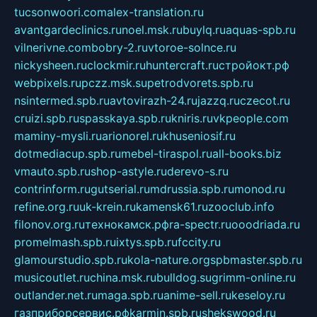
tucsonwoori.com
alex-translation.ru
avantgardeclinics.ru
noel.msk.ru
buylq.ru
aquas-spb.ru
vilnerivne.com
bobry-2.ru
vtoroe-solnce.ru
nickysheen.ru
clockmir.ru
huntercraft.ru
стройокт.рф
webpixels.ru
pczz.msk.su
petrodvorets.spb.ru
nsintermed.spb.ru
avtovirazh-24.ru
jazzq.ru
czecot.ru
cruizi.spb.ru
spasskaya.spb.ru
kniris.ru
vkpeople.com
maminy-mysli.ru
arionorel.ru
khuseniosif.ru
dotmediacup.spb.ru
mebel-tiraspol.ru
all-books.biz
vmauto.spb.ru
shop-astyle.ru
derevo-s.ru
contrinform.ru
gutserial.ru
mdrussia.spb.ru
monod.ru
refine.org.ru
uk-krein.ru
kamensk61.ru
zooclub.info
filonov.org.ru
технокамск.рф
ra-spectr.ru
ooodriada.ru
promelmash.spb.ru
ixtys.spb.ru
fccity.ru
glamourstudio.spb.ru
kola-nature.org
spbmaster.spb.ru
musicoutlet.ru
china.msk.ru
bulldog.su
grimm-online.ru
outlander.net.ru
maga.spb.ru
anime-sell.ru
keseloy.ru
газприборсервис.рф
karmin.spb.ru
shekswood.ru