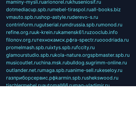
maminy-mysli.ru
arionorel.ru
khuseniosif.ru
dotmediacup.spb.ru
mebel-tiraspol.ru
all-books.biz
vmauto.spb.ru
shop-astyle.ru
derevo-s.ru
contrinform.ru
gutserial.ru
mdrussia.spb.ru
monod.ru
refine.org.ru
uk-krein.ru
kamensk61.ru
zooclub.info
filonov.org.ru
технокамск.рф
ra-spectr.ru
ooodriada.ru
promelmash.spb.ru
ixtys.spb.ru
fccity.ru
glamourstudio.spb.ru
kola-nature.org
spbmaster.spb.ru
musicoutlet.ru
china.msk.ru
bulldog.su
grimm-online.ru
outlander.net.ru
maga.spb.ru
anime-sell.ru
keseloy.ru
газприборсервис.рф
karmin.spb.ru
shekswood.ru
tischlermebel.ru
automall66.ru
mag-vladimir.ru
yardbar.ru
kiwitour.spb.ru
indesign.com.ru
freestylemebel.ru
bany-samara.ru
rsei.ru
naidisvoyput.ru
mgsn-invest.ru
ipkamerasannce.ru
alicante-house.ru
ibelka74.ru
cozyhouse.info
vlkargalev-studio.ru
700mb.ru
figura-ufa.ru
alina-live.ru
belarusiannews.ru
womenknow.ru
dos-vniimk.ru