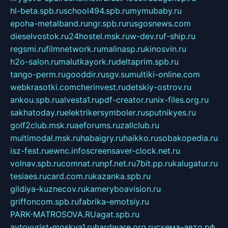
hl-beta.spb.ru
school494.spb.ru
mymubaby.ru
epoha-metalband.ru
ngr.spb.ru
rusgosnews.com
dieselvostok.ru
24hostel.msk.ru
w-dev.ru
f-ship.ru
regsmi.ru
filmnetwork.ru
malinasp.ru
kinosvin.ru
h2o-salon.ru
malutkayork.ru
deltaprim.spb.ru
tango-perm.ru
gooddir.ru
sgv.su
multiki-online.com
webkrasotki.com
cherinvest.ru
detskiy-ostrov.ru
ankou.spb.ru
alvesta1.ru
pdf-creator.ru
nix-files.org.ru
sakhatoday.ru
elektrikersymboler.ru
sputnikyes.ru
golf2club.msk.ru
aeforums.ru
zallclub.ru
multimodal.msk.ru
habaigry.ru
haikko.ru
sobakopedia.ru
isz-fest.ru
ewnc.info
screensaver-clock.net.ru
volnav.spb.ru
comnat.ru
npf.net.ru
7bit.pp.ru
kalugatur.ru
tesiaes.ru
card.com.ru
kazanka.spb.ru
gildiya-kuznecov.ru
kameryboavision.ru
griffoncom.spb.ru
fabrika-emotsiy.ru
PARK-MATROSOVA.RU
agat.spb.ru
avtoyurist-moskva1.ru
hardware.org.ru
схема-авто.рф