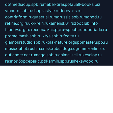
dotmediacup.spb.ru
mebel-tiraspol.ru
all-books.biz
vmauto.spb.ru
shop-astyle.ru
derevo-s.ru
contrinform.ru
gutserial.ru
mdrussia.spb.ru
monod.ru
refine.org.ru
uk-krein.ru
kamensk61.ru
zooclub.info
filonov.org.ru
технокамск.рф
ra-spectr.ru
ooodriada.ru
promelmash.spb.ru
ixtys.spb.ru
fccity.ru
glamourstudio.spb.ru
kola-nature.org
spbmaster.spb.ru
musicoutlet.ru
china.msk.ru
bulldog.su
grimm-online.ru
outlander.net.ru
maga.spb.ru
anime-sell.ru
keseloy.ru
газприборсервис.рф
karmin.spb.ru
shekswood.ru
tischlermebel.ru
automall66.ru
mag-vladimir.ru
yardbar.ru
kiwitour.spb.ru
indesign.com.ru
freestylemebel.ru
bany-samara.ru
rsei.ru
naidisvoyput.ru
mgsn-invest.ru
ipkamerasannce.ru
alicante-house.ru
ibelka74.ru
cozyhouse.info
vlkargalev-studio.ru
700mb.ru
figura-ufa.ru
alina-live.ru
belarusiannews.ru
womenknow.ru
dos-vniimk.ru
sega.net.ru
dv.net.ru
phenomenonsofhistory.com