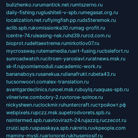
bulizhenko.ru
rumantick.net.ru
mtszerno.ru
daily-fishing.ru
glushiteli-v-spb.ru
megasat.org.ru
localization.net.ru
flyingfish.pp.ru
ds5teremok.ru
aclib.spb.ru
komissionka30.ru
mag-profit.ru
icentre-74.ru
leasing-nsk.ru
hd39.ru
rcd.com.ru
bioprot.ru
deltaextreme.ru
mirkotlov07.ru
mycrossway.ru
temamedia.ru
art-fusing.ru
cbslefort.ru
sunroadwatch.ru
citroen-yaroslavl.ru
ratnews.msk.ru
sk-if.ru
joomlamoduli.ru
academic-work.ru
bananaboys.ru
sanekua.ru
lianafrukt.ru
beta43.ru
tucsonwoori.com
alex-translation.ru
avantgardeclinics.ru
noel.msk.ru
buylq.ru
aquas-spb.ru
vilnerivne.com
bobry-2.ru
vtoroe-solnce.ru
nickysheen.ru
clockmir.ru
huntercraft.ru
стройокт.рф
webpixels.ru
pczz.msk.su
petrodvorets.spb.ru
nsintermed.spb.ru
avtovirazh-24.ru
jazzq.ru
czecot.ru
cruizi.spb.ru
spasskaya.spb.ru
kniris.ru
vkpeople.com
maminy-mysli.ru
arionorel.ru
khuseniosif.ru