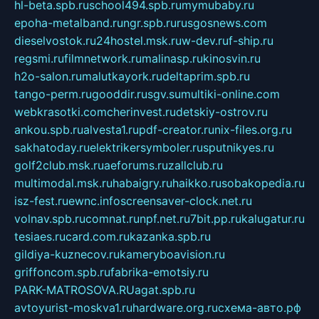
hl-beta.spb.ru
school494.spb.ru
mymubaby.ru
epoha-metalband.ru
ngr.spb.ru
rusgosnews.com
dieselvostok.ru
24hostel.msk.ru
w-dev.ru
f-ship.ru
regsmi.ru
filmnetwork.ru
malinasp.ru
kinosvin.ru
h2o-salon.ru
malutkayork.ru
deltaprim.spb.ru
tango-perm.ru
gooddir.ru
sgv.su
multiki-online.com
webkrasotki.com
cherinvest.ru
detskiy-ostrov.ru
ankou.spb.ru
alvesta1.ru
pdf-creator.ru
nix-files.org.ru
sakhatoday.ru
elektrikersymboler.ru
sputnikyes.ru
golf2club.msk.ru
aeforums.ru
zallclub.ru
multimodal.msk.ru
habaigry.ru
haikko.ru
sobakopedia.ru
isz-fest.ru
ewnc.info
screensaver-clock.net.ru
volnav.spb.ru
comnat.ru
npf.net.ru
7bit.pp.ru
kalugatur.ru
tesiaes.ru
card.com.ru
kazanka.spb.ru
gildiya-kuznecov.ru
kameryboavision.ru
griffoncom.spb.ru
fabrika-emotsiy.ru
PARK-MATROSOVA.RU
agat.spb.ru
avtoyurist-moskva1.ru
hardware.org.ru
схема-авто.рф