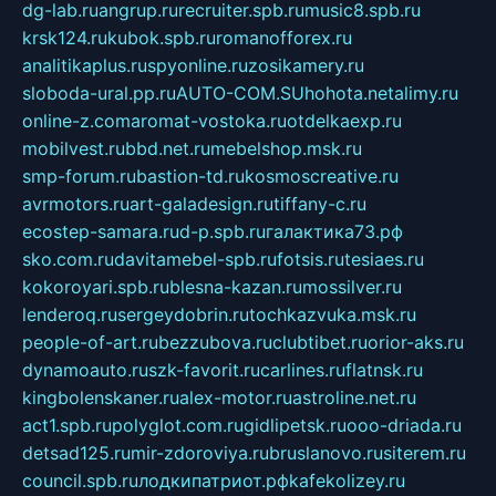
dg-lab.ru
angrup.ru
recruiter.spb.ru
music8.spb.ru
krsk124.ru
kubok.spb.ru
romanofforex.ru
analitikaplus.ru
spyonline.ru
zosikamery.ru
sloboda-ural.pp.ru
AUTO-COM.SU
hohota.net
alimy.ru
online-z.com
aromat-vostoka.ru
otdelkaexp.ru
mobilvest.ru
bbd.net.ru
mebelshop.msk.ru
smp-forum.ru
bastion-td.ru
kosmoscreative.ru
avrmotors.ru
art-galadesign.ru
tiffany-c.ru
ecostep-samara.ru
d-p.spb.ru
галактика73.рф
sko.com.ru
davitamebel-spb.ru
fotsis.ru
tesiaes.ru
kokoroyari.spb.ru
blesna-kazan.ru
mossilver.ru
lenderoq.ru
sergeydobrin.ru
tochkazvuka.msk.ru
people-of-art.ru
bezzubova.ru
clubtibet.ru
orior-aks.ru
dynamoauto.ru
szk-favorit.ru
carlines.ru
flatnsk.ru
kingbolenskaner.ru
alex-motor.ru
astroline.net.ru
act1.spb.ru
polyglot.com.ru
gidlipetsk.ru
ooo-driada.ru
detsad125.ru
mir-zdoroviya.ru
bruslanovo.ru
siterem.ru
council.spb.ru
лодкипатриот.рф
kafekolizey.ru