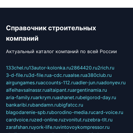
Справочник строительных
компаний
Актуальный каталог компаний по всей России
133chel.ru
13autor-kolonka.ru
2864420.ru
2rich.ru
3-d-file.ru
3d-file.ru
a-cdc.ru
aalse.ru
a380club.ru
airgungames.ru
accounts-112.ru
adler-jun.ru
adonyev.ru
alfeihavsalnassr.ru
altaipant.ru
argentinamia.ru
aria-family.ru
arkrym.ru
ashanet.ru
belgorod-day.ru
bankaribi.ru
bandamn.ru
bigfatcc.ru
blagodarenie-spb.ru
borodino-media.ru
card-voice.ru
cardvoice.ru
zed-online.ru
zvonitut.ru
zebra-tlt.ru
zarafshan.ru
york-life.ru
vintovoykompressor.ru