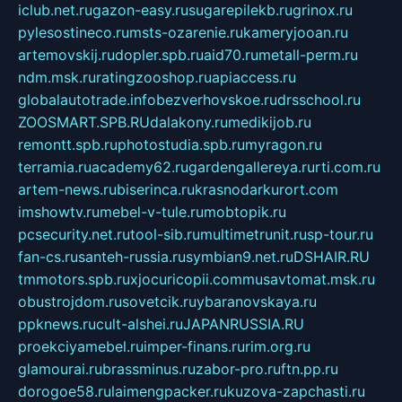
iclub.net.ru
gazon-easy.ru
sugarepilekb.ru
grinox.ru
pylesostineco.ru
msts-ozarenie.ru
kameryjooan.ru
artemovskij.ru
dopler.spb.ru
aid70.ru
metall-perm.ru
ndm.msk.ru
ratingzooshop.ru
apiaccess.ru
globalautotrade.info
bezverhovskoe.ru
drsschool.ru
ZOOSMART.SPB.RU
dalakony.ru
medikijob.ru
remontt.spb.ru
photostudia.spb.ru
myragon.ru
terramia.ru
academy62.ru
gardengallereya.ru
rti.com.ru
artem-news.ru
biserinca.ru
krasnodarkurort.com
imshowtv.ru
mebel-v-tule.ru
mobtopik.ru
pcsecurity.net.ru
tool-sib.ru
multimetrunit.ru
sp-tour.ru
fan-cs.ru
santeh-russia.ru
symbian9.net.ru
DSHAIR.RU
tmmotors.spb.ru
xjocuricopii.com
musavtomat.msk.ru
obustrojdom.ru
sovetcik.ru
ybaranovskaya.ru
ppknews.ru
cult-alshei.ru
JAPANRUSSIA.RU
proekciyamebel.ru
imper-finans.ru
rim.org.ru
glamourai.ru
brassminus.ru
zabor-pro.ru
ftn.pp.ru
dorogoe58.ru
laimengpacker.ru
kuzova-zapchasti.ru