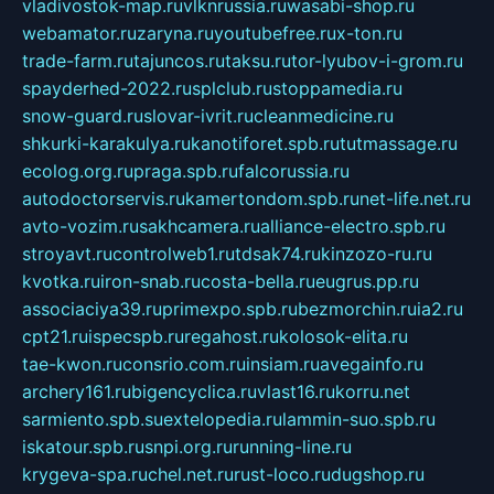
vladivostok-map.ru
vlknrussia.ru
wasabi-shop.ru
webamator.ru
zaryna.ru
youtubefree.ru
x-ton.ru
trade-farm.ru
tajuncos.ru
taksu.ru
tor-lyubov-i-grom.ru
spayderhed-2022.ru
splclub.ru
stoppamedia.ru
snow-guard.ru
slovar-ivrit.ru
cleanmedicine.ru
shkurki-karakulya.ru
kanotiforet.spb.ru
tutmassage.ru
ecolog.org.ru
praga.spb.ru
falcorussia.ru
autodoctorservis.ru
kamertondom.spb.ru
net-life.net.ru
avto-vozim.ru
sakhcamera.ru
alliance-electro.spb.ru
stroyavt.ru
controlweb1.ru
tdsak74.ru
kinzozo-ru.ru
kvotka.ru
iron-snab.ru
costa-bella.ru
eugrus.pp.ru
associaciya39.ru
primexpo.spb.ru
bezmorchin.ru
ia2.ru
cpt21.ru
ispecspb.ru
regahost.ru
kolosok-elita.ru
tae-kwon.ru
consrio.com.ru
insiam.ru
avegainfo.ru
archery161.ru
bigencyclica.ru
vlast16.ru
korru.net
sarmiento.spb.su
extelopedia.ru
lammin-suo.spb.ru
iskatour.spb.ru
snpi.org.ru
running-line.ru
krygeva-spa.ru
chel.net.ru
rust-loco.ru
dugshop.ru