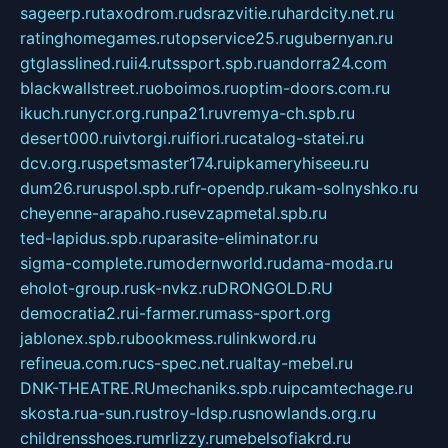
sageerp.ru
taxodrom.ru
dsrazvitie.ru
hardcity.net.ru
ratinghomegames.ru
topservice25.ru
gubernyan.ru
gtglasslined.ru
ii4.ru
tssport.spb.ru
andorra24.com
blackwallstreet.ru
oboimos.ru
optim-doors.com.ru
ikuch.ru
nycr.org.ru
npa21.ru
vremya-ch.spb.ru
desert000.ru
ivtorgi.ru
ifiori.ru
catalog-statei.ru
dcv.org.ru
spetsmaster174.ru
ipkameryhiseeu.ru
dum26.ru
ruspol.spb.ru
fr-opendp.ru
kam-solnyshko.ru
cheyenne-arapaho.ru
sevzapmetal.spb.ru
ted-lapidus.spb.ru
parasite-eliminator.ru
sigma-complete.ru
modernworld.ru
dama-moda.ru
eholot-group.ru
sk-nvkz.ru
DRONGOLD.RU
democratia2.ru
i-farmer.ru
mass-sport.org
jablonex.spb.ru
bookmess.ru
linkword.ru
refineua.com.ru
cs-spec.net.ru
altay-mebel.ru
DNK-THEATRE.RU
mechaniks.spb.ru
ipcamtechage.ru
skosta.ru
a-sun.ru
stroy-ldsp.ru
snowlands.org.ru
childrensshoes.ru
mrlizzy.ru
mebelsofiakrd.ru