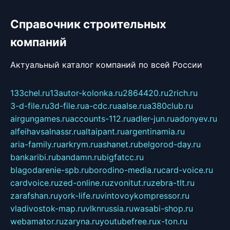
Справочник строительных
компаний
Актуальный каталог компаний по всей России
133chel.ru
13autor-kolonka.ru
2864420.ru
2rich.ru
3-d-file.ru
3d-file.ru
a-cdc.ru
aalse.ru
a380club.ru
airgungames.ru
accounts-112.ru
adler-jun.ru
adonyev.ru
alfeihavsalnassr.ru
altaipant.ru
argentinamia.ru
aria-family.ru
arkrym.ru
ashanet.ru
belgorod-day.ru
bankaribi.ru
bandamn.ru
bigfatcc.ru
blagodarenie-spb.ru
borodino-media.ru
card-voice.ru
cardvoice.ru
zed-online.ru
zvonitut.ru
zebra-tlt.ru
zarafshan.ru
york-life.ru
vintovoykompressor.ru
vladivostok-map.ru
vlknrussia.ru
wasabi-shop.ru
webamator.ru
zaryna.ru
youtubefree.ru
x-ton.ru