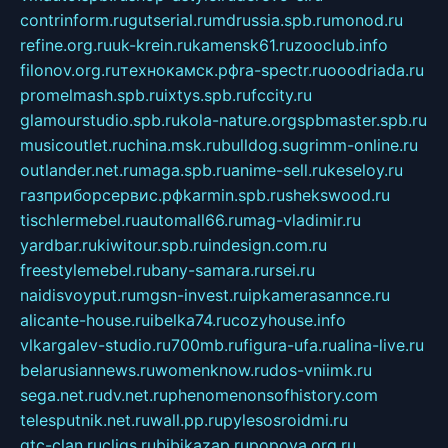
contrinform.ru
gutserial.ru
mdrussia.spb.ru
monod.ru
refine.org.ru
uk-krein.ru
kamensk61.ru
zooclub.info
filonov.org.ru
технокамск.рф
ra-spectr.ru
ooodriada.ru
promelmash.spb.ru
ixtys.spb.ru
fccity.ru
glamourstudio.spb.ru
kola-nature.org
spbmaster.spb.ru
musicoutlet.ru
china.msk.ru
bulldog.su
grimm-online.ru
outlander.net.ru
maga.spb.ru
anime-sell.ru
keseloy.ru
газприборсервис.рф
karmin.spb.ru
shekswood.ru
tischlermebel.ru
automall66.ru
mag-vladimir.ru
yardbar.ru
kiwitour.spb.ru
indesign.com.ru
freestylemebel.ru
bany-samara.ru
rsei.ru
naidisvoyput.ru
mgsn-invest.ru
ipkamerasannce.ru
alicante-house.ru
ibelka74.ru
cozyhouse.info
vlkargalev-studio.ru
700mb.ru
figura-ufa.ru
alina-live.ru
belarusiannews.ru
womenknow.ru
dos-vniimk.ru
sega.net.ru
dv.net.ru
phenomenonsofhistory.com
telesputnik.net.ru
wall.pp.ru
pylesosroidmi.ru
gtc-clan.ru
cligs.ru
bibikazap.ru
popova.org.ru