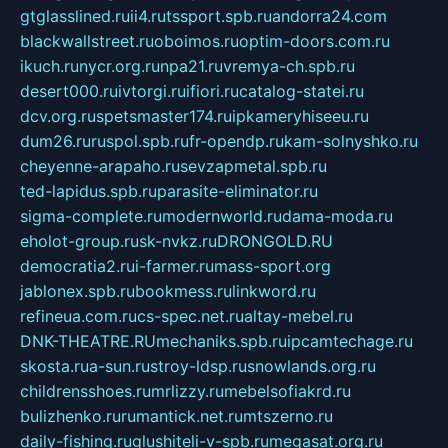
gtglasslined.ru
ii4.ru
tssport.spb.ru
andorra24.com
blackwallstreet.ru
oboimos.ru
optim-doors.com.ru
ikuch.ru
nycr.org.ru
npa21.ru
vremya-ch.spb.ru
desert000.ru
ivtorgi.ru
ifiori.ru
catalog-statei.ru
dcv.org.ru
spetsmaster174.ru
ipkameryhiseeu.ru
dum26.ru
ruspol.spb.ru
fr-opendp.ru
kam-solnyshko.ru
cheyenne-arapaho.ru
sevzapmetal.spb.ru
ted-lapidus.spb.ru
parasite-eliminator.ru
sigma-complete.ru
modernworld.ru
dama-moda.ru
eholot-group.ru
sk-nvkz.ru
DRONGOLD.RU
democratia2.ru
i-farmer.ru
mass-sport.org
jablonex.spb.ru
bookmess.ru
linkword.ru
refineua.com.ru
cs-spec.net.ru
altay-mebel.ru
DNK-THEATRE.RU
mechaniks.spb.ru
ipcamtechage.ru
skosta.ru
a-sun.ru
stroy-ldsp.ru
snowlands.org.ru
childrensshoes.ru
mrlizzy.ru
mebelsofiakrd.ru
bulizhenko.ru
rumantick.net.ru
mtszerno.ru
daily-fishing.ru
glushiteli-v-spb.ru
megasat.org.ru