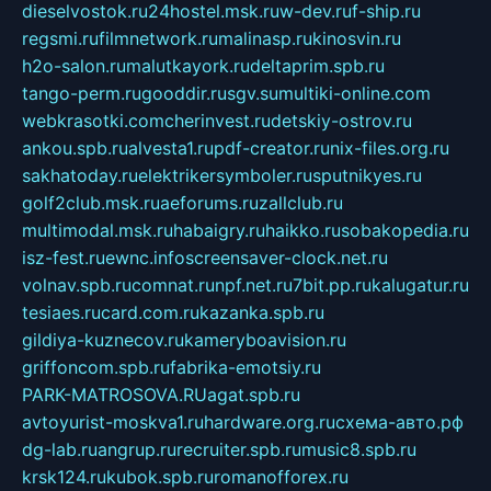
dieselvostok.ru
24hostel.msk.ru
w-dev.ru
f-ship.ru
regsmi.ru
filmnetwork.ru
malinasp.ru
kinosvin.ru
h2o-salon.ru
malutkayork.ru
deltaprim.spb.ru
tango-perm.ru
gooddir.ru
sgv.su
multiki-online.com
webkrasotki.com
cherinvest.ru
detskiy-ostrov.ru
ankou.spb.ru
alvesta1.ru
pdf-creator.ru
nix-files.org.ru
sakhatoday.ru
elektrikersymboler.ru
sputnikyes.ru
golf2club.msk.ru
aeforums.ru
zallclub.ru
multimodal.msk.ru
habaigry.ru
haikko.ru
sobakopedia.ru
isz-fest.ru
ewnc.info
screensaver-clock.net.ru
volnav.spb.ru
comnat.ru
npf.net.ru
7bit.pp.ru
kalugatur.ru
tesiaes.ru
card.com.ru
kazanka.spb.ru
gildiya-kuznecov.ru
kameryboavision.ru
griffoncom.spb.ru
fabrika-emotsiy.ru
PARK-MATROSOVA.RU
agat.spb.ru
avtoyurist-moskva1.ru
hardware.org.ru
схема-авто.рф
dg-lab.ru
angrup.ru
recruiter.spb.ru
music8.spb.ru
krsk124.ru
kubok.spb.ru
romanofforex.ru