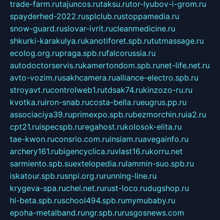
trade-farm.ru
tajuncos.ru
taksu.ru
tor-lyubov-i-grom.ru
spayderhed-2022.ru
splclub.ru
stoppamedia.ru
snow-guard.ru
slovar-ivrit.ru
cleanmedicine.ru
shkurki-karakulya.ru
kanotiforet.spb.ru
tutmassage.ru
ecolog.org.ru
praga.spb.ru
falcorussia.ru
autodoctorservis.ru
kamertondom.spb.ru
net-life.net.ru
avto-vozim.ru
sakhcamera.ru
alliance-electro.spb.ru
stroyavt.ru
controlweb1.ru
tdsak74.ru
kinzozo-ru.ru
kvotka.ru
iron-snab.ru
costa-bella.ru
eugrus.pp.ru
associaciya39.ru
primexpo.spb.ru
bezmorchin.ru
ia2.ru
cpt21.ru
ispecspb.ru
regahost.ru
kolosok-elita.ru
tae-kwon.ru
consrio.com.ru
insiam.ru
avegainfo.ru
archery161.ru
bigencyclica.ru
vlast16.ru
korru.net
sarmiento.spb.su
extelopedia.ru
lammin-suo.spb.ru
iskatour.spb.ru
snpi.org.ru
running-line.ru
krygeva-spa.ru
chel.net.ru
rust-loco.ru
dugshop.ru
hl-beta.spb.ru
school494.spb.ru
mymubaby.ru
epoha-metalband.ru
ngr.spb.ru
rusgosnews.com