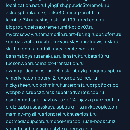
localization.net.ru
flyingfish.pp.ru
ds5teremok.ru
aclib.spb.ru
komissionka30.ru
mag-profit.ru
icentre-74.ru
leasing-nsk.ru
hd39.ru
rcd.com.ru
bioprot.ru
deltaextreme.ru
mirkotlov07.ru
mycrossway.ru
temamedia.ru
art-fusing.ru
cbslefort.ru
sunroadwatch.ru
citroen-yaroslavl.ru
ratnews.msk.ru
sk-if.ru
joomlamoduli.ru
academic-work.ru
bananaboys.ru
sanekua.ru
lianafrukt.ru
beta43.ru
tucsonwoori.com
alex-translation.ru
avantgardeclinics.ru
noel.msk.ru
buylq.ru
aquas-spb.ru
vilnerivne.com
bobry-2.ru
vtoroe-solnce.ru
nickysheen.ru
clockmir.ru
huntercraft.ru
стройокт.рф
webpixels.ru
pczz.msk.su
petrodvorets.spb.ru
nsintermed.spb.ru
avtovirazh-24.ru
jazzq.ru
czecot.ru
cruizi.spb.ru
spasskaya.spb.ru
kniris.ru
vkpeople.com
maminy-mysli.ru
arionorel.ru
khuseniosif.ru
dotmediacup.spb.ru
mebel-tiraspol.ru
all-books.biz
vmauto.spb.ru
shop-astyle.ru
derevo-s.ru