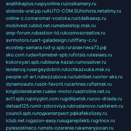
analitikaplus.ru
spyonline.ru
zosikamery.ru
sloboda-ural.pp.ru
AUTO-COM.SU
hohota.net
alimy.ru
online-z.com
aromat-vostoka.ru
otdelkaexp.ru
mobilvest.ru
bbd.net.ru
mebelshop.msk.ru
smp-forum.ru
bastion-td.ru
kosmoscreative.ru
avrmotors.ru
art-galadesign.ru
tiffany-c.ru
ecostep-samara.ru
d-p.spb.ru
галактика73.рф
sko.com.ru
davitamebel-spb.ru
fotsis.ru
tesiaes.ru
kokoroyari.spb.ru
blesna-kazan.ru
mossilver.ru
lenderoq.ru
sergeydobrin.ru
tochkazvuka.msk.ru
people-of-art.ru
bezzubova.ru
clubtibet.ru
orior-aks.ru
dynamoauto.ru
szk-favorit.ru
carlines.ru
flatnsk.ru
kingbolenskaner.ru
alex-motor.ru
astroline.net.ru
act1.spb.ru
polyglot.com.ru
gidlipetsk.ru
ooo-driada.ru
detsad125.ru
mir-zdoroviya.ru
bruslanovo.ru
siterem.ru
council.spb.ru
лодкипатриот.рф
kafekolizey.ru
iclub.net.ru
gazon-easy.ru
sugarepilekb.ru
grinox.ru
pylesostineco.ru
msts-ozarenie.ru
kameryjooan.ru