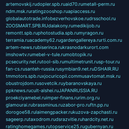
artemovskij.ru
dopler.spb.ru
aid70.ru
metall-perm.ru
ndm.msk.ru
ratingzooshop.ru
apiaccess.ru
globalautotrade.info
bezverhovskoe.ru
drsschool.ru
ZOOSMART.SPB.RU
dalakony.ru
medikijob.ru
remontt.spb.ru
photostudia.spb.ru
myragon.ru
terramia.ru
academy62.ru
gardengallereya.ru
rti.com.ru
artem-news.ru
biserinca.ru
krasnodarkurort.com
imshowtv.ru
mebel-v-tule.ru
mobtopik.ru
pcsecurity.net.ru
tool-sib.ru
multimetrunit.ru
sp-tour.ru
fan-cs.ru
santeh-russia.ru
symbian9.net.ru
DSHAIR.RU
tmmotors.spb.ru
xjocuricopii.com
musavtomat.msk.ru
obustrojdom.ru
sovetcik.ru
ybaranovskaya.ru
ppknews.ru
cult-alshei.ru
JAPANRUSSIA.RU
proekciyamebel.ru
imper-finans.ru
rim.org.ru
glamourai.ru
brassminus.ru
zabor-pro.ru
ftn.pp.ru
dorogoe58.ru
laimengpacker.ru
kuzova-zapchasti.ru
sageerp.ru
taxodrom.ru
dsrazvitie.ru
hardcity.net.ru
ratinghomegames.ru
topservice25.ru
gubernyan.ru