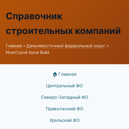
Справочник
строительных компаний
Главная
»
Дальневосточный федеральный округ
»
ИнжСтрой Кров Build
🏠 Главная
Центральный ФО
Северо-Западный ФО
Приволжский ФО
Уральский ФО