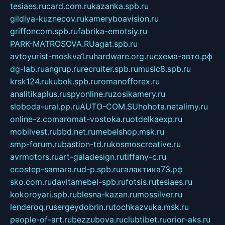
tesiaes.ru
card.com.ru
kazanka.spb.ru
gildiya-kuznecov.ru
kameryboavision.ru
griffoncom.spb.ru
fabrika-emotsiy.ru
PARK-MATROSOVA.RU
agat.spb.ru
avtoyurist-moskva1.ru
hardware.org.ru
схема-авто.рф
dg-lab.ru
angrup.ru
recruiter.spb.ru
music8.spb.ru
krsk124.ru
kubok.spb.ru
romanofforex.ru
analitikaplus.ru
spyonline.ru
zosikamery.ru
sloboda-ural.pp.ru
AUTO-COM.SU
hohota.net
alimy.ru
online-z.com
aromat-vostoka.ru
otdelkaexp.ru
mobilvest.ru
bbd.net.ru
mebelshop.msk.ru
smp-forum.ru
bastion-td.ru
kosmoscreative.ru
avrmotors.ru
art-galadesign.ru
tiffany-c.ru
ecostep-samara.ru
d-p.spb.ru
галактика73.рф
sko.com.ru
davitamebel-spb.ru
fotsis.ru
tesiaes.ru
kokoroyari.spb.ru
blesna-kazan.ru
mossilver.ru
lenderoq.ru
sergeydobrin.ru
tochkazvuka.msk.ru
people-of-art.ru
bezzubova.ru
clubtibet.ru
orior-aks.ru