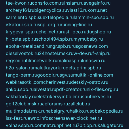
tae-kwon.ru
consrio.com.ru
insiam.ru
avegainfo.ru
archery161.ru
bigencyclica.ru
vlast16.ru
korru.net
sarmiento.spb.su
extelopedia.ru
lammin-suo.spb.ru
iskatour.spb.ru
snpi.org.ru
running-line.ru
krygeva-spa.ru
chel.net.ru
rust-loco.ru
dugshop.ru
hl-beta.spb.ru
school494.spb.ru
mymubaby.ru
epoha-metalband.ru
ngr.spb.ru
rusgosnews.com
dieselvostok.ru
24hostel.msk.ru
w-dev.ru
f-ship.ru
regsmi.ru
filmnetwork.ru
malinasp.ru
kinosvin.ru
h2o-salon.ru
malutkayork.ru
deltaprim.spb.ru
tango-perm.ru
gooddir.ru
sgv.su
multiki-online.com
webkrasotki.com
cherinvest.ru
detskiy-ostrov.ru
ankou.spb.ru
alvesta1.ru
pdf-creator.ru
nix-files.org.ru
sakhatoday.ru
elektrikersymboler.ru
sputnikyes.ru
golf2club.msk.ru
aeforums.ru
zallclub.ru
multimodal.msk.ru
habaigry.ru
haikko.ru
sobakopedia.ru
isz-fest.ru
ewnc.info
screensaver-clock.net.ru
volnav.spb.ru
comnat.ru
npf.net.ru
7bit.pp.ru
kalugatur.ru