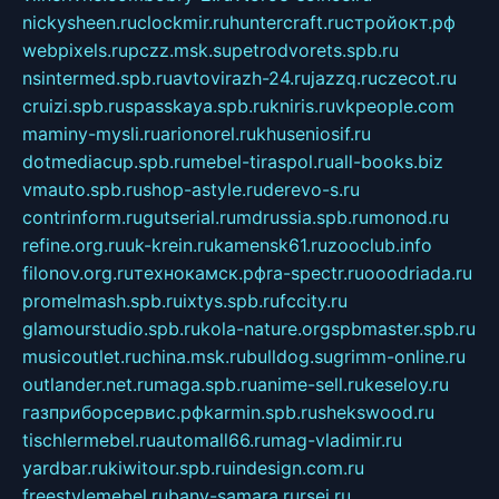
nickysheen.ru
clockmir.ru
huntercraft.ru
стройокт.рф
webpixels.ru
pczz.msk.su
petrodvorets.spb.ru
nsintermed.spb.ru
avtovirazh-24.ru
jazzq.ru
czecot.ru
cruizi.spb.ru
spasskaya.spb.ru
kniris.ru
vkpeople.com
maminy-mysli.ru
arionorel.ru
khuseniosif.ru
dotmediacup.spb.ru
mebel-tiraspol.ru
all-books.biz
vmauto.spb.ru
shop-astyle.ru
derevo-s.ru
contrinform.ru
gutserial.ru
mdrussia.spb.ru
monod.ru
refine.org.ru
uk-krein.ru
kamensk61.ru
zooclub.info
filonov.org.ru
технокамск.рф
ra-spectr.ru
ooodriada.ru
promelmash.spb.ru
ixtys.spb.ru
fccity.ru
glamourstudio.spb.ru
kola-nature.org
spbmaster.spb.ru
musicoutlet.ru
china.msk.ru
bulldog.su
grimm-online.ru
outlander.net.ru
maga.spb.ru
anime-sell.ru
keseloy.ru
газприборсервис.рф
karmin.spb.ru
shekswood.ru
tischlermebel.ru
automall66.ru
mag-vladimir.ru
yardbar.ru
kiwitour.spb.ru
indesign.com.ru
freestylemebel.ru
bany-samara.ru
rsei.ru