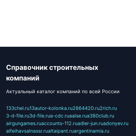
Справочник строительных
компаний
Актуальный каталог компаний по всей России
133chel.ru
13autor-kolonka.ru
2864420.ru
2rich.ru
3-d-file.ru
3d-file.ru
a-cdc.ru
aalse.ru
a380club.ru
airgungames.ru
accounts-112.ru
adler-jun.ru
adonyev.ru
alfeihavsalnassr.ru
altaipant.ru
argentinamia.ru