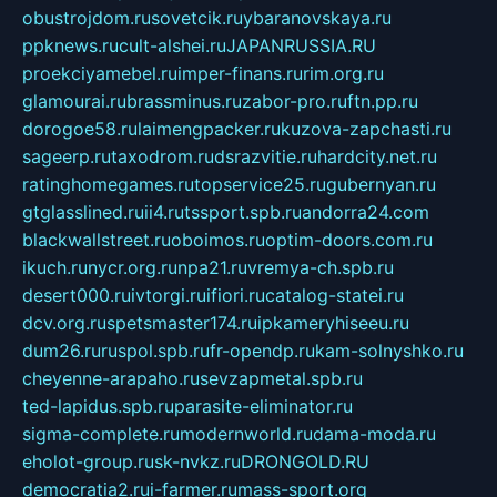
obustrojdom.ru
sovetcik.ru
ybaranovskaya.ru
ppknews.ru
cult-alshei.ru
JAPANRUSSIA.RU
proekciyamebel.ru
imper-finans.ru
rim.org.ru
glamourai.ru
brassminus.ru
zabor-pro.ru
ftn.pp.ru
dorogoe58.ru
laimengpacker.ru
kuzova-zapchasti.ru
sageerp.ru
taxodrom.ru
dsrazvitie.ru
hardcity.net.ru
ratinghomegames.ru
topservice25.ru
gubernyan.ru
gtglasslined.ru
ii4.ru
tssport.spb.ru
andorra24.com
blackwallstreet.ru
oboimos.ru
optim-doors.com.ru
ikuch.ru
nycr.org.ru
npa21.ru
vremya-ch.spb.ru
desert000.ru
ivtorgi.ru
ifiori.ru
catalog-statei.ru
dcv.org.ru
spetsmaster174.ru
ipkameryhiseeu.ru
dum26.ru
ruspol.spb.ru
fr-opendp.ru
kam-solnyshko.ru
cheyenne-arapaho.ru
sevzapmetal.spb.ru
ted-lapidus.spb.ru
parasite-eliminator.ru
sigma-complete.ru
modernworld.ru
dama-moda.ru
eholot-group.ru
sk-nvkz.ru
DRONGOLD.RU
democratia2.ru
i-farmer.ru
mass-sport.org