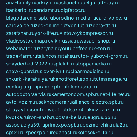
aria-family.ru
arkrym.ru
ashanet.ru
belgorod-day.ru
bankaribi.ru
bandamn.ru
bigfatcc.ru
blagodarenie-spb.ru
borodino-media.ru
card-voice.ru
cardvoice.ru
zed-online.ru
zvonitut.ru
zebra-tlt.ru
zarafshan.ru
york-life.ru
vintovoykompressor.ru
vladivostok-map.ru
vlknrussia.ru
wasabi-shop.ru
webamator.ru
zaryna.ru
youtubefree.ru
x-ton.ru
trade-farm.ru
tajuncos.ru
taksu.ru
tor-lyubov-i-grom.ru
spayderhed-2022.ru
splclub.ru
stoppamedia.ru
snow-guard.ru
slovar-ivrit.ru
cleanmedicine.ru
shkurki-karakulya.ru
kanotiforet.spb.ru
tutmassage.ru
ecolog.org.ru
praga.spb.ru
falcorussia.ru
autodoctorservis.ru
kamertondom.spb.ru
net-life.net.ru
avto-vozim.ru
sakhcamera.ru
alliance-electro.spb.ru
stroyavt.ru
controlweb1.ru
tdsak74.ru
kinzozo-ru.ru
kvotka.ru
iron-snab.ru
costa-bella.ru
eugrus.pp.ru
associaciya39.ru
primexpo.spb.ru
bezmorchin.ru
ia2.ru
cpt21.ru
ispecspb.ru
regahost.ru
kolosok-elita.ru