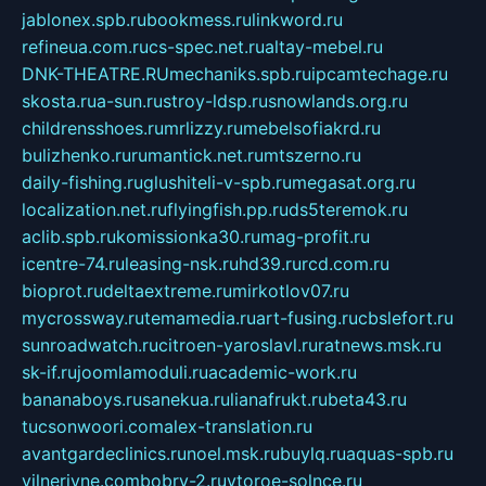
jablonex.spb.ru
bookmess.ru
linkword.ru
refineua.com.ru
cs-spec.net.ru
altay-mebel.ru
DNK-THEATRE.RU
mechaniks.spb.ru
ipcamtechage.ru
skosta.ru
a-sun.ru
stroy-ldsp.ru
snowlands.org.ru
childrensshoes.ru
mrlizzy.ru
mebelsofiakrd.ru
bulizhenko.ru
rumantick.net.ru
mtszerno.ru
daily-fishing.ru
glushiteli-v-spb.ru
megasat.org.ru
localization.net.ru
flyingfish.pp.ru
ds5teremok.ru
aclib.spb.ru
komissionka30.ru
mag-profit.ru
icentre-74.ru
leasing-nsk.ru
hd39.ru
rcd.com.ru
bioprot.ru
deltaextreme.ru
mirkotlov07.ru
mycrossway.ru
temamedia.ru
art-fusing.ru
cbslefort.ru
sunroadwatch.ru
citroen-yaroslavl.ru
ratnews.msk.ru
sk-if.ru
joomlamoduli.ru
academic-work.ru
bananaboys.ru
sanekua.ru
lianafrukt.ru
beta43.ru
tucsonwoori.com
alex-translation.ru
avantgardeclinics.ru
noel.msk.ru
buylq.ru
aquas-spb.ru
vilnerivne.com
bobry-2.ru
vtoroe-solnce.ru