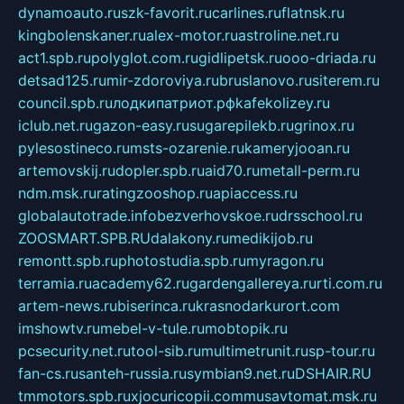
dynamoauto.ru
szk-favorit.ru
carlines.ru
flatnsk.ru
kingbolenskaner.ru
alex-motor.ru
astroline.net.ru
act1.spb.ru
polyglot.com.ru
gidlipetsk.ru
ooo-driada.ru
detsad125.ru
mir-zdoroviya.ru
bruslanovo.ru
siterem.ru
council.spb.ru
лодкипатриот.рф
kafekolizey.ru
iclub.net.ru
gazon-easy.ru
sugarepilekb.ru
grinox.ru
pylesostineco.ru
msts-ozarenie.ru
kameryjooan.ru
artemovskij.ru
dopler.spb.ru
aid70.ru
metall-perm.ru
ndm.msk.ru
ratingzooshop.ru
apiaccess.ru
globalautotrade.info
bezverhovskoe.ru
drsschool.ru
ZOOSMART.SPB.RU
dalakony.ru
medikijob.ru
remontt.spb.ru
photostudia.spb.ru
myragon.ru
terramia.ru
academy62.ru
gardengallereya.ru
rti.com.ru
artem-news.ru
biserinca.ru
krasnodarkurort.com
imshowtv.ru
mebel-v-tule.ru
mobtopik.ru
pcsecurity.net.ru
tool-sib.ru
multimetrunit.ru
sp-tour.ru
fan-cs.ru
santeh-russia.ru
symbian9.net.ru
DSHAIR.RU
tmmotors.spb.ru
xjocuricopii.com
musavtomat.msk.ru