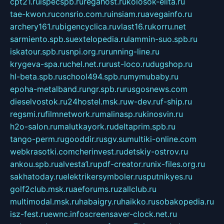
cpt21.ru
ispecspb.ru
regahost.ru
kolosok-elita.ru
tae-kwon.ru
consrio.com.ru
insiam.ru
avegainfo.ru
archery161.ru
bigencyclica.ru
vlast16.ru
korru.net
sarmiento.spb.su
extelopedia.ru
lammin-suo.spb.ru
iskatour.spb.ru
snpi.org.ru
running-line.ru
krygeva-spa.ru
chel.net.ru
rust-loco.ru
dugshop.ru
hl-beta.spb.ru
school494.spb.ru
mymubaby.ru
epoha-metalband.ru
ngr.spb.ru
rusgosnews.com
dieselvostok.ru
24hostel.msk.ru
w-dev.ru
f-ship.ru
regsmi.ru
filmnetwork.ru
malinasp.ru
kinosvin.ru
h2o-salon.ru
malutkayork.ru
deltaprim.spb.ru
tango-perm.ru
gooddir.ru
sgv.su
multiki-online.com
webkrasotki.com
cherinvest.ru
detskiy-ostrov.ru
ankou.spb.ru
alvesta1.ru
pdf-creator.ru
nix-files.org.ru
sakhatoday.ru
elektrikersymboler.ru
sputnikyes.ru
golf2club.msk.ru
aeforums.ru
zallclub.ru
multimodal.msk.ru
habaigry.ru
haikko.ru
sobakopedia.ru
isz-fest.ru
ewnc.info
screensaver-clock.net.ru