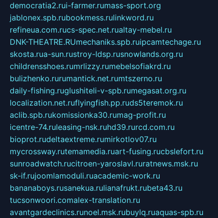
democratia2.ru
i-farmer.ru
mass-sport.org
jablonex.spb.ru
bookmess.ru
linkword.ru
refineua.com.ru
cs-spec.net.ru
altay-mebel.ru
DNK-THEATRE.RU
mechaniks.spb.ru
ipcamtechage.ru
skosta.ru
a-sun.ru
stroy-ldsp.ru
snowlands.org.ru
childrensshoes.ru
mrlizzy.ru
mebelsofiakrd.ru
bulizhenko.ru
rumantick.net.ru
mtszerno.ru
daily-fishing.ru
glushiteli-v-spb.ru
megasat.org.ru
localization.net.ru
flyingfish.pp.ru
ds5teremok.ru
aclib.spb.ru
komissionka30.ru
mag-profit.ru
icentre-74.ru
leasing-nsk.ru
hd39.ru
rcd.com.ru
bioprot.ru
deltaextreme.ru
mirkotlov07.ru
mycrossway.ru
temamedia.ru
art-fusing.ru
cbslefort.ru
sunroadwatch.ru
citroen-yaroslavl.ru
ratnews.msk.ru
sk-if.ru
joomlamoduli.ru
academic-work.ru
bananaboys.ru
sanekua.ru
lianafrukt.ru
beta43.ru
tucsonwoori.com
alex-translation.ru
avantgardeclinics.ru
noel.msk.ru
buylq.ru
aquas-spb.ru