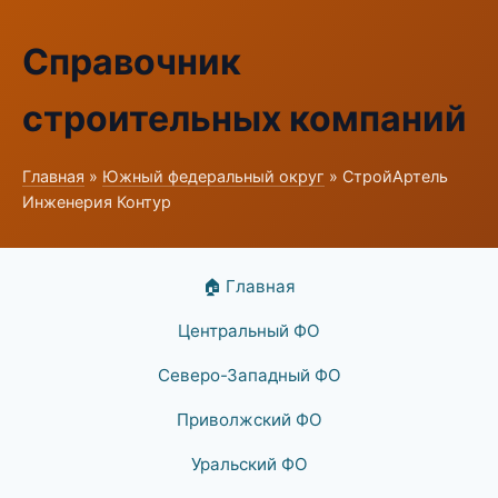
Справочник
строительных компаний
Главная
»
Южный федеральный округ
» СтройАртель
Инженерия Контур
🏠 Главная
Центральный ФО
Северо-Западный ФО
Приволжский ФО
Уральский ФО