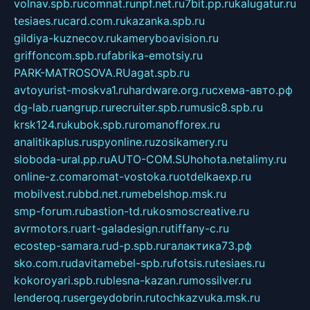
volnav.spb.ru
comnat.ru
npf.net.ru
7bit.pp.ru
kalugatur.ru
tesiaes.ru
card.com.ru
kazanka.spb.ru
gildiya-kuznecov.ru
kameryboavision.ru
griffoncom.spb.ru
fabrika-emotsiy.ru
PARK-MATROSOVA.RU
agat.spb.ru
avtoyurist-moskva1.ru
hardware.org.ru
схема-авто.рф
dg-lab.ru
angrup.ru
recruiter.spb.ru
music8.spb.ru
krsk124.ru
kubok.spb.ru
romanofforex.ru
analitikaplus.ru
spyonline.ru
zosikamery.ru
sloboda-ural.pp.ru
AUTO-COM.SU
hohota.net
alimy.ru
online-z.com
aromat-vostoka.ru
otdelkaexp.ru
mobilvest.ru
bbd.net.ru
mebelshop.msk.ru
smp-forum.ru
bastion-td.ru
kosmoscreative.ru
avrmotors.ru
art-galadesign.ru
tiffany-c.ru
ecostep-samara.ru
d-p.spb.ru
галактика73.рф
sko.com.ru
davitamebel-spb.ru
fotsis.ru
tesiaes.ru
kokoroyari.spb.ru
blesna-kazan.ru
mossilver.ru
lenderoq.ru
sergeydobrin.ru
tochkazvuka.msk.ru