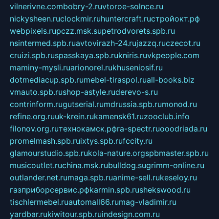
vilnerivne.com
bobry-2.ru
vtoroe-solnce.ru
nickysheen.ru
clockmir.ru
huntercraft.ru
стройокт.рф
webpixels.ru
pczz.msk.su
petrodvorets.spb.ru
nsintermed.spb.ru
avtovirazh-24.ru
jazzq.ru
czecot.ru
cruizi.spb.ru
spasskaya.spb.ru
kniris.ru
vkpeople.com
maminy-mysli.ru
arionorel.ru
khuseniosif.ru
dotmediacup.spb.ru
mebel-tiraspol.ru
all-books.biz
vmauto.spb.ru
shop-astyle.ru
derevo-s.ru
contrinform.ru
gutserial.ru
mdrussia.spb.ru
monod.ru
refine.org.ru
uk-krein.ru
kamensk61.ru
zooclub.info
filonov.org.ru
технокамск.рф
ra-spectr.ru
ooodriada.ru
promelmash.spb.ru
ixtys.spb.ru
fccity.ru
glamourstudio.spb.ru
kola-nature.org
spbmaster.spb.ru
musicoutlet.ru
china.msk.ru
bulldog.su
grimm-online.ru
outlander.net.ru
maga.spb.ru
anime-sell.ru
keseloy.ru
газприборсервис.рф
karmin.spb.ru
shekswood.ru
tischlermebel.ru
automall66.ru
mag-vladimir.ru
yardbar.ru
kiwitour.spb.ru
indesign.com.ru