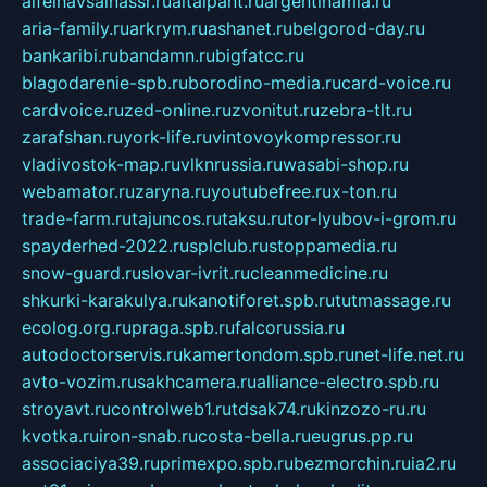
alfeihavsalnassr.ru
altaipant.ru
argentinamia.ru
aria-family.ru
arkrym.ru
ashanet.ru
belgorod-day.ru
bankaribi.ru
bandamn.ru
bigfatcc.ru
blagodarenie-spb.ru
borodino-media.ru
card-voice.ru
cardvoice.ru
zed-online.ru
zvonitut.ru
zebra-tlt.ru
zarafshan.ru
york-life.ru
vintovoykompressor.ru
vladivostok-map.ru
vlknrussia.ru
wasabi-shop.ru
webamator.ru
zaryna.ru
youtubefree.ru
x-ton.ru
trade-farm.ru
tajuncos.ru
taksu.ru
tor-lyubov-i-grom.ru
spayderhed-2022.ru
splclub.ru
stoppamedia.ru
snow-guard.ru
slovar-ivrit.ru
cleanmedicine.ru
shkurki-karakulya.ru
kanotiforet.spb.ru
tutmassage.ru
ecolog.org.ru
praga.spb.ru
falcorussia.ru
autodoctorservis.ru
kamertondom.spb.ru
net-life.net.ru
avto-vozim.ru
sakhcamera.ru
alliance-electro.spb.ru
stroyavt.ru
controlweb1.ru
tdsak74.ru
kinzozo-ru.ru
kvotka.ru
iron-snab.ru
costa-bella.ru
eugrus.pp.ru
associaciya39.ru
primexpo.spb.ru
bezmorchin.ru
ia2.ru