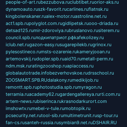
people-of-art.ru
bezzubova.ru
clubtibet.ru
orior-aks.ru
dynamoauto.ru
szk-favorit.ru
carlines.ru
flatnsk.ru
kingbolenskaner.ru
alex-motor.ru
astroline.net.ru
act1.spb.ru
polyglot.com.ru
gidlipetsk.ru
ooo-driada.ru
detsad125.ru
mir-zdoroviya.ru
bruslanovo.ru
siterem.ru
council.spb.ru
лодкипатриот.рф
kafekolizey.ru
iclub.net.ru
gazon-easy.ru
sugarepilekb.ru
grinox.ru
pylesostineco.ru
msts-ozarenie.ru
kameryjooan.ru
artemovskij.ru
dopler.spb.ru
aid70.ru
metall-perm.ru
ndm.msk.ru
ratingzooshop.ru
apiaccess.ru
globalautotrade.info
bezverhovskoe.ru
drsschool.ru
ZOOSMART.SPB.RU
dalakony.ru
medikijob.ru
remontt.spb.ru
photostudia.spb.ru
myragon.ru
terramia.ru
academy62.ru
gardengallereya.ru
rti.com.ru
artem-news.ru
biserinca.ru
krasnodarkurort.com
imshowtv.ru
mebel-v-tule.ru
mobtopik.ru
pcsecurity.net.ru
tool-sib.ru
multimetrunit.ru
sp-tour.ru
fan-cs.ru
santeh-russia.ru
symbian9.net.ru
DSHAIR.RU