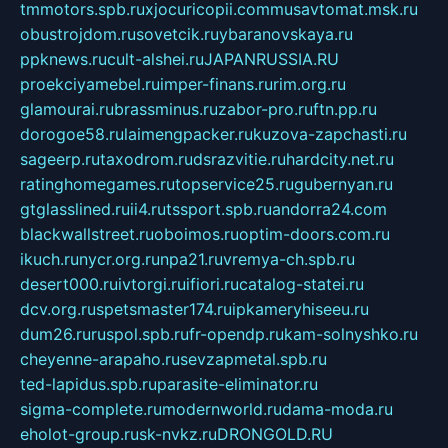
tmmotors.spb.ru
xjocuricopii.com
musavtomat.msk.ru
obustrojdom.ru
sovetcik.ru
ybaranovskaya.ru
ppknews.ru
cult-alshei.ru
JAPANRUSSIA.RU
proekciyamebel.ru
imper-finans.ru
rim.org.ru
glamourai.ru
brassminus.ru
zabor-pro.ru
ftn.pp.ru
dorogoe58.ru
laimengpacker.ru
kuzova-zapchasti.ru
sageerp.ru
taxodrom.ru
dsrazvitie.ru
hardcity.net.ru
ratinghomegames.ru
topservice25.ru
gubernyan.ru
gtglasslined.ru
ii4.ru
tssport.spb.ru
andorra24.com
blackwallstreet.ru
oboimos.ru
optim-doors.com.ru
ikuch.ru
nycr.org.ru
npa21.ru
vremya-ch.spb.ru
desert000.ru
ivtorgi.ru
ifiori.ru
catalog-statei.ru
dcv.org.ru
spetsmaster174.ru
ipkameryhiseeu.ru
dum26.ru
ruspol.spb.ru
fr-opendp.ru
kam-solnyshko.ru
cheyenne-arapaho.ru
sevzapmetal.spb.ru
ted-lapidus.spb.ru
parasite-eliminator.ru
sigma-complete.ru
modernworld.ru
dama-moda.ru
eholot-group.ru
sk-nvkz.ru
DRONGOLD.RU