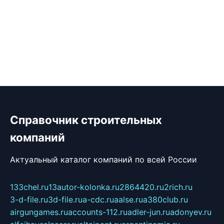
Справочник строительных
компаний
Актуальный каталог компаний по всей России
133chel.ru
13autor-kolonka.ru
2864420.ru
2rich.ru
3-d-file.ru
3d-file.ru
a-cdc.ru
aalse.ru
a380club.ru
airgungames.ru
accounts-112.ru
adler-jun.ru
adonyev.ru