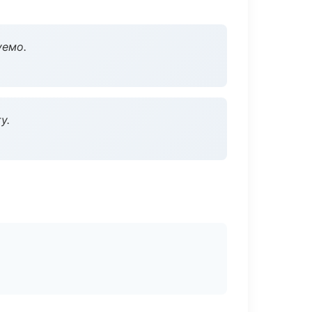
уемо.
у.