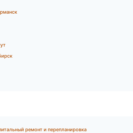
урманск
гут
бирск
питальный ремонт и перепланировка