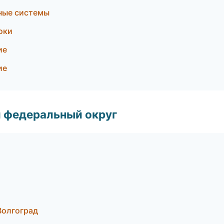
ные системы
оки
ие
ие
 федеральный округ
Волгоград