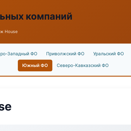
льных компаний
аж House
ро-Западный ФО
Приволжский ФО
Уральский ФО
Южный ФО
Северо-Кавказский ФО
se