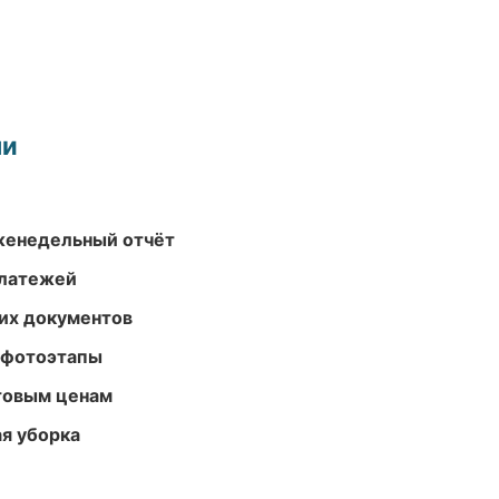
ми
женедельный отчёт
платежей
их документов
 фотоэтапы
птовым ценам
ая уборка