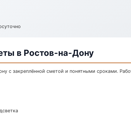
осуточно
еты в Ростов-на-Дону
ону с закреплённой сметой и понятными сроками. Раб
одсветка