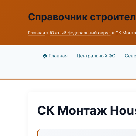
Справочник строите
Главная
»
Южный федеральный округ
» СК Монт
🏠 Главная
Центральный ФО
Севе
СК Монтаж Hou