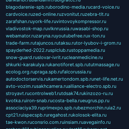
blagodarenie-spb.ru
borodino-media.ru
card-voice.ru
cardvoice.ru
zed-online.ru
zvonitut.ru
zebra-tlt.ru
zarafshan.ru
york-life.ru
vintovoykompressor.ru
vladivostok-map.ru
vlknrussia.ru
wasabi-shop.ru
webamator.ru
zaryna.ru
youtubefree.ru
x-ton.ru
trade-farm.ru
tajuncos.ru
taksu.ru
tor-lyubov-i-grom.ru
spayderhed-2022.ru
splclub.ru
stoppamedia.ru
snow-guard.ru
slovar-ivrit.ru
cleanmedicine.ru
shkurki-karakulya.ru
kanotiforet.spb.ru
tutmassage.ru
ecolog.org.ru
praga.spb.ru
falcorussia.ru
autodoctorservis.ru
kamertondom.spb.ru
net-life.net.ru
avto-vozim.ru
sakhcamera.ru
alliance-electro.spb.ru
stroyavt.ru
controlweb1.ru
tdsak74.ru
kinzozo-ru.ru
kvotka.ru
iron-snab.ru
costa-bella.ru
eugrus.pp.ru
associaciya39.ru
primexpo.spb.ru
bezmorchin.ru
ia2.ru
cpt21.ru
ispecspb.ru
regahost.ru
kolosok-elita.ru
tae-kwon.ru
consrio.com.ru
insiam.ru
avegainfo.ru