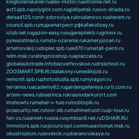
kingbolenskaner.ru
alex-motor.ru
astroline.net.ru
act1.spb.ru
polyglot.com.ru
gidlipetsk.ru
ooo-driada.ru
detsad125.ru
mir-zdoroviya.ru
bruslanovo.ru
siterem.ru
council.spb.ru
лодкипатриот.рф
kafekolizey.ru
iclub.net.ru
gazon-easy.ru
sugarepilekb.ru
grinox.ru
pylesostineco.ru
msts-ozarenie.ru
kameryjooan.ru
artemovskij.ru
dopler.spb.ru
aid70.ru
metall-perm.ru
ndm.msk.ru
ratingzooshop.ru
apiaccess.ru
globalautotrade.info
bezverhovskoe.ru
drsschool.ru
ZOOSMART.SPB.RU
dalakony.ru
medikijob.ru
remontt.spb.ru
photostudia.spb.ru
myragon.ru
terramia.ru
academy62.ru
gardengallereya.ru
rti.com.ru
artem-news.ru
biserinca.ru
krasnodarkurort.com
imshowtv.ru
mebel-v-tule.ru
mobtopik.ru
pcsecurity.net.ru
tool-sib.ru
multimetrunit.ru
sp-tour.ru
fan-cs.ru
santeh-russia.ru
symbian9.net.ru
DSHAIR.RU
tmmotors.spb.ru
xjocuricopii.com
musavtomat.msk.ru
obustrojdom.ru
sovetcik.ru
ybaranovskaya.ru