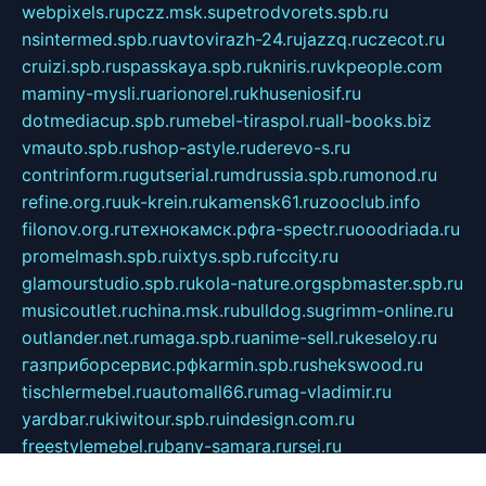
webpixels.ru
pczz.msk.su
petrodvorets.spb.ru
nsintermed.spb.ru
avtovirazh-24.ru
jazzq.ru
czecot.ru
cruizi.spb.ru
spasskaya.spb.ru
kniris.ru
vkpeople.com
maminy-mysli.ru
arionorel.ru
khuseniosif.ru
dotmediacup.spb.ru
mebel-tiraspol.ru
all-books.biz
vmauto.spb.ru
shop-astyle.ru
derevo-s.ru
contrinform.ru
gutserial.ru
mdrussia.spb.ru
monod.ru
refine.org.ru
uk-krein.ru
kamensk61.ru
zooclub.info
filonov.org.ru
технокамск.рф
ra-spectr.ru
ooodriada.ru
promelmash.spb.ru
ixtys.spb.ru
fccity.ru
glamourstudio.spb.ru
kola-nature.org
spbmaster.spb.ru
musicoutlet.ru
china.msk.ru
bulldog.su
grimm-online.ru
outlander.net.ru
maga.spb.ru
anime-sell.ru
keseloy.ru
газприборсервис.рф
karmin.spb.ru
shekswood.ru
tischlermebel.ru
automall66.ru
mag-vladimir.ru
yardbar.ru
kiwitour.spb.ru
indesign.com.ru
freestylemebel.ru
bany-samara.ru
rsei.ru
naidisvoyput.ru
mgsn-invest.ru
ipkamerasannce.ru