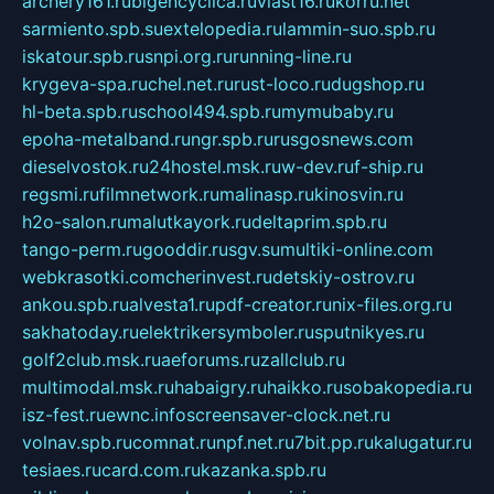
archery161.ru
bigencyclica.ru
vlast16.ru
korru.net
sarmiento.spb.su
extelopedia.ru
lammin-suo.spb.ru
iskatour.spb.ru
snpi.org.ru
running-line.ru
krygeva-spa.ru
chel.net.ru
rust-loco.ru
dugshop.ru
hl-beta.spb.ru
school494.spb.ru
mymubaby.ru
epoha-metalband.ru
ngr.spb.ru
rusgosnews.com
dieselvostok.ru
24hostel.msk.ru
w-dev.ru
f-ship.ru
regsmi.ru
filmnetwork.ru
malinasp.ru
kinosvin.ru
h2o-salon.ru
malutkayork.ru
deltaprim.spb.ru
tango-perm.ru
gooddir.ru
sgv.su
multiki-online.com
webkrasotki.com
cherinvest.ru
detskiy-ostrov.ru
ankou.spb.ru
alvesta1.ru
pdf-creator.ru
nix-files.org.ru
sakhatoday.ru
elektrikersymboler.ru
sputnikyes.ru
golf2club.msk.ru
aeforums.ru
zallclub.ru
multimodal.msk.ru
habaigry.ru
haikko.ru
sobakopedia.ru
isz-fest.ru
ewnc.info
screensaver-clock.net.ru
volnav.spb.ru
comnat.ru
npf.net.ru
7bit.pp.ru
kalugatur.ru
tesiaes.ru
card.com.ru
kazanka.spb.ru