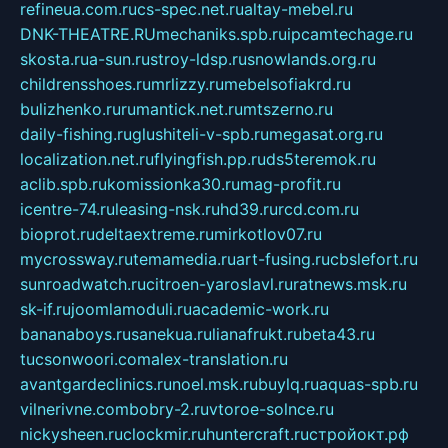
refineua.com.ru
cs-spec.net.ru
altay-mebel.ru
DNK-THEATRE.RU
mechaniks.spb.ru
ipcamtechage.ru
skosta.ru
a-sun.ru
stroy-ldsp.ru
snowlands.org.ru
childrensshoes.ru
mrlizzy.ru
mebelsofiakrd.ru
bulizhenko.ru
rumantick.net.ru
mtszerno.ru
daily-fishing.ru
glushiteli-v-spb.ru
megasat.org.ru
localization.net.ru
flyingfish.pp.ru
ds5teremok.ru
aclib.spb.ru
komissionka30.ru
mag-profit.ru
icentre-74.ru
leasing-nsk.ru
hd39.ru
rcd.com.ru
bioprot.ru
deltaextreme.ru
mirkotlov07.ru
mycrossway.ru
temamedia.ru
art-fusing.ru
cbslefort.ru
sunroadwatch.ru
citroen-yaroslavl.ru
ratnews.msk.ru
sk-if.ru
joomlamoduli.ru
academic-work.ru
bananaboys.ru
sanekua.ru
lianafrukt.ru
beta43.ru
tucsonwoori.com
alex-translation.ru
avantgardeclinics.ru
noel.msk.ru
buylq.ru
aquas-spb.ru
vilnerivne.com
bobry-2.ru
vtoroe-solnce.ru
nickysheen.ru
clockmir.ru
huntercraft.ru
стройокт.рф