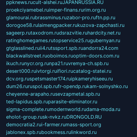
ppknews.ru
cult-alshei.ru
JAPANRUSSIA.RU
proekciyamebel.ru
imper-finans.ru
rim.org.ru
glamourai.ru
brassminus.ru
zabor-pro.ru
ftn.pp.ru
dorogoe58.ru
laimengpacker.ru
kuzova-zapchasti.ru
sageerp.ru
taxodrom.ru
dsrazvitie.ru
hardcity.net.ru
ratinghomegames.ru
topservice25.ru
gubernyan.ru
gtglasslined.ru
ii4.ru
tssport.spb.ru
andorra24.com
blackwallstreet.ru
oboimos.ru
optim-doors.com.ru
ikuch.ru
nycr.org.ru
npa21.ru
vremya-ch.spb.ru
desert000.ru
ivtorgi.ru
ifiori.ru
catalog-statei.ru
dcv.org.ru
spetsmaster174.ru
ipkameryhiseeu.ru
dum26.ru
ruspol.spb.ru
fr-opendp.ru
kam-solnyshko.ru
cheyenne-arapaho.ru
sevzapmetal.spb.ru
ted-lapidus.spb.ru
parasite-eliminator.ru
sigma-complete.ru
modernworld.ru
dama-moda.ru
eholot-group.ru
sk-nvkz.ru
DRONGOLD.RU
democratia2.ru
i-farmer.ru
mass-sport.org
jablonex.spb.ru
bookmess.ru
linkword.ru