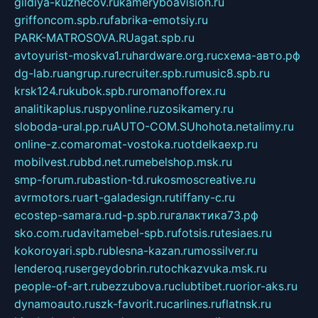
gildiya-kuznecov.ru
kameryboavision.ru
griffoncom.spb.ru
fabrika-emotsiy.ru
PARK-MATROSOVA.RU
agat.spb.ru
avtoyurist-moskva1.ru
hardware.org.ru
схема-авто.рф
dg-lab.ru
angrup.ru
recruiter.spb.ru
music8.spb.ru
krsk124.ru
kubok.spb.ru
romanofforex.ru
analitikaplus.ru
spyonline.ru
zosikamery.ru
sloboda-ural.pp.ru
AUTO-COM.SU
hohota.net
alimy.ru
online-z.com
aromat-vostoka.ru
otdelkaexp.ru
mobilvest.ru
bbd.net.ru
mebelshop.msk.ru
smp-forum.ru
bastion-td.ru
kosmoscreative.ru
avrmotors.ru
art-galadesign.ru
tiffany-c.ru
ecostep-samara.ru
d-p.spb.ru
галактика73.рф
sko.com.ru
davitamebel-spb.ru
fotsis.ru
tesiaes.ru
kokoroyari.spb.ru
blesna-kazan.ru
mossilver.ru
lenderoq.ru
sergeydobrin.ru
tochkazvuka.msk.ru
people-of-art.ru
bezzubova.ru
clubtibet.ru
orior-aks.ru
dynamoauto.ru
szk-favorit.ru
carlines.ru
flatnsk.ru