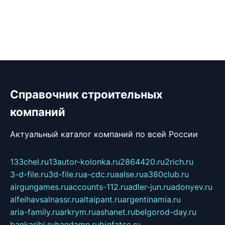
Справочник строительных
компаний
Актуальный каталог компаний по всей России
133chel.ru
13autor-kolonka.ru
2864420.ru
2rich.ru
3-d-file.ru
3d-file.ru
a-cdc.ru
aalse.ru
a380club.ru
airgungames.ru
accounts-112.ru
adler-jun.ru
adonyev.ru
alfeihavsalnassr.ru
altaipant.ru
argentinamia.ru
aria-family.ru
arkrym.ru
ashanet.ru
belgorod-day.ru
bankaribi.ru
bandamn.ru
bigfatcc.ru