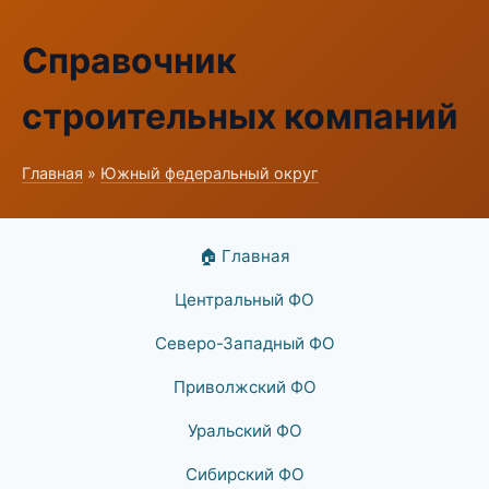
Справочник
строительных компаний
Главная
»
Южный федеральный округ
🏠 Главная
Центральный ФО
Северо-Западный ФО
Приволжский ФО
Уральский ФО
Сибирский ФО