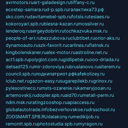
avrmotors.ru
art-galadesign.ru
tiffany-c.ru
ecostep-samara.ru
d-p.spb.ru
галактика73.рф
sko.com.ru
davitamebel-spb.ru
fotsis.ru
tesiaes.ru
kokoroyari.spb.ru
blesna-kazan.ru
mossilver.ru
lenderoq.ru
sergeydobrin.ru
tochkazvuka.msk.ru
people-of-art.ru
bezzubova.ru
clubtibet.ru
orior-aks.ru
dynamoauto.ru
szk-favorit.ru
carlines.ru
flatnsk.ru
kingbolenskaner.ru
alex-motor.ru
astroline.net.ru
act1.spb.ru
polyglot.com.ru
gidlipetsk.ru
ooo-driada.ru
detsad125.ru
mir-zdoroviya.ru
bruslanovo.ru
siterem.ru
council.spb.ru
лодкипатриот.рф
kafekolizey.ru
iclub.net.ru
gazon-easy.ru
sugarepilekb.ru
grinox.ru
pylesostineco.ru
msts-ozarenie.ru
kameryjooan.ru
artemovskij.ru
dopler.spb.ru
aid70.ru
metall-perm.ru
ndm.msk.ru
ratingzooshop.ru
apiaccess.ru
globalautotrade.info
bezverhovskoe.ru
drsschool.ru
ZOOSMART.SPB.RU
dalakony.ru
medikijob.ru
remontt.spb.ru
photostudia.spb.ru
myragon.ru