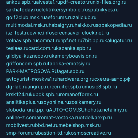
ankou.spb.ru
alvesta1.ru
pdf-creator.ru
nix-files.org.ru
sakhatoday.ru
elektrikersymboler.ru
sputnikyes.ru
golf2club.msk.ru
aeforums.ru
zallclub.ru
multimodal.msk.ru
habaigry.ru
haikko.ru
sobakopedia.ru
isz-fest.ru
ewnc.info
screensaver-clock.net.ru
volnav.spb.ru
comnat.ru
npf.net.ru
7bit.pp.ru
kalugatur.ru
tesiaes.ru
card.com.ru
kazanka.spb.ru
gildiya-kuznecov.ru
kameryboavision.ru
griffoncom.spb.ru
fabrika-emotsiy.ru
PARK-MATROSOVA.RU
agat.spb.ru
avtoyurist-moskva1.ru
hardware.org.ru
схема-авто.рф
dg-lab.ru
angrup.ru
recruiter.spb.ru
music8.spb.ru
krsk124.ru
kubok.spb.ru
romanofforex.ru
analitikaplus.ru
spyonline.ru
zosikamery.ru
sloboda-ural.pp.ru
AUTO-COM.SU
hohota.net
alimy.ru
online-z.com
aromat-vostoka.ru
otdelkaexp.ru
mobilvest.ru
bbd.net.ru
mebelshop.msk.ru
smp-forum.ru
bastion-td.ru
kosmoscreative.ru