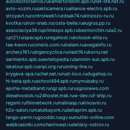
autodoctorservis.ru
kamertondom.spb.ru
net-life.net.ru
avto-vozim.ru
sakhcamera.ru
alliance-electro.spb.ru
stroyavt.ru
controlweb1.ru
tdsak74.ru
kinzozo-ru.ru
kvotka.ru
iron-snab.ru
costa-bella.ru
eugrus.pp.ru
associaciya39.ru
primexpo.spb.ru
bezmorchin.ru
ia2.ru
cpt21.ru
ispecspb.ru
regahost.ru
kolosok-elita.ru
tae-kwon.ru
consrio.com.ru
insiam.ru
avegainfo.ru
archery161.ru
bigencyclica.ru
vlast16.ru
korru.net
sarmiento.spb.su
extelopedia.ru
lammin-suo.spb.ru
iskatour.spb.ru
snpi.org.ru
running-line.ru
krygeva-spa.ru
chel.net.ru
rust-loco.ru
dugshop.ru
hl-beta.spb.ru
school494.spb.ru
mymubaby.ru
epoha-metalband.ru
ngr.spb.ru
rusgosnews.com
dieselvostok.ru
24hostel.msk.ru
w-dev.ru
f-ship.ru
regsmi.ru
filmnetwork.ru
malinasp.ru
kinosvin.ru
h2o-salon.ru
malutkayork.ru
deltaprim.spb.ru
tango-perm.ru
gooddir.ru
sgv.su
multiki-online.com
webkrasotki.com
cherinvest.ru
detskiy-ostrov.ru