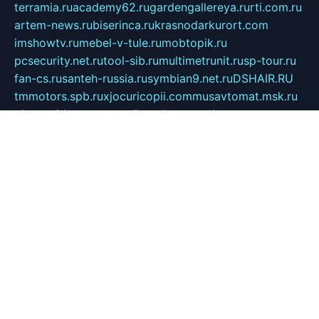
terramia.ru
academy62.ru
gardengallereya.ru
rti.com.ru
artem-news.ru
biserinca.ru
krasnodarkurort.com
imshowtv.ru
mebel-v-tule.ru
mobtopik.ru
pcsecurity.net.ru
tool-sib.ru
multimetrunit.ru
sp-tour.ru
fan-cs.ru
santeh-russia.ru
symbian9.net.ru
DSHAIR.RU
tmmotors.spb.ru
xjocuricopii.com
musavtomat.msk.ru
obustrojdom.ru
sovetcik.ru
ybaranovskaya.ru
ppknews.ru
cult-alshei.ru
JAPANRUSSIA.RU
proekciyamebel.ru
imper-finans.ru
rim.org.ru
glamourai.ru
brassminus.ru
zabor-pro.ru
ftn.pp.ru
dorogoe58.ru
laimengpacker.ru
kuzova-zapchasti.ru
sageerp.ru
taxodrom.ru
dsrazvitie.ru
hardcity.net.ru
ratinghomegames.ru
topservice25.ru
gubernyan.ru
gtglasslined.ru
ii4.ru
tssport.spb.ru
andorra24.com
blackwallstreet.ru
oboimos.ru
optim-doors.com.ru
ikuch.ru
nycr.org.ru
npa21.ru
vremya-ch.spb.ru
desert000.ru
ivtorgi.ru
ifiori.ru
catalog-statei.ru
dcv.org.ru
spetsmaster174.ru
ipkameryhiseeu.ru