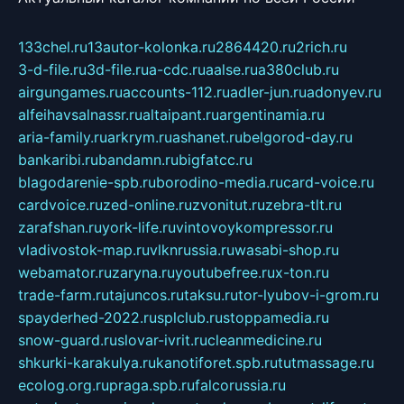
133chel.ru
13autor-kolonka.ru
2864420.ru
2rich.ru
3-d-file.ru
3d-file.ru
a-cdc.ru
aalse.ru
a380club.ru
airgungames.ru
accounts-112.ru
adler-jun.ru
adonyev.ru
alfeihavsalnassr.ru
altaipant.ru
argentinamia.ru
aria-family.ru
arkrym.ru
ashanet.ru
belgorod-day.ru
bankaribi.ru
bandamn.ru
bigfatcc.ru
blagodarenie-spb.ru
borodino-media.ru
card-voice.ru
cardvoice.ru
zed-online.ru
zvonitut.ru
zebra-tlt.ru
zarafshan.ru
york-life.ru
vintovoykompressor.ru
vladivostok-map.ru
vlknrussia.ru
wasabi-shop.ru
webamator.ru
zaryna.ru
youtubefree.ru
x-ton.ru
trade-farm.ru
tajuncos.ru
taksu.ru
tor-lyubov-i-grom.ru
spayderhed-2022.ru
splclub.ru
stoppamedia.ru
snow-guard.ru
slovar-ivrit.ru
cleanmedicine.ru
shkurki-karakulya.ru
kanotiforet.spb.ru
tutmassage.ru
ecolog.org.ru
praga.spb.ru
falcorussia.ru