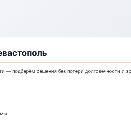
евастополь
и — подберём решения без потери долговечности и эс
емы