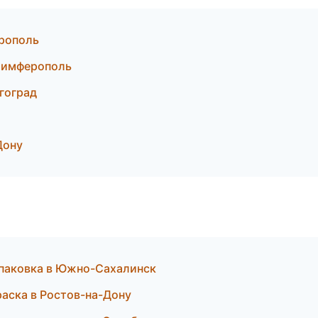
рополь
Симферополь
гоград
Дону
паковка в Южно-Сахалинск
раска в Ростов-на-Дону