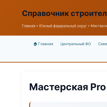
Справочник строите
Главная
»
Южный федеральный округ
» Мастерск
🏠 Главная
Центральный ФО
Севе
Мастерская Pro