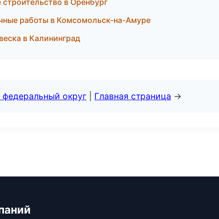
 строительство в Оренбург
очные работы в Комсомольск-на-Амуре
веска в Калининград
 федеральный округ
|
Главная страница
→
паний