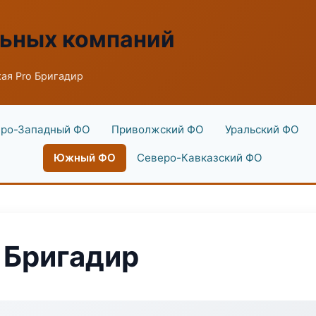
льных компаний
ая Pro Бригадир
ро-Западный ФО
Приволжский ФО
Уральский ФО
Южный ФО
Северо-Кавказский ФО
 Бригадир