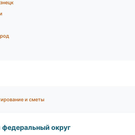
знецк
и
ород
тирование и сметы
 федеральный округ