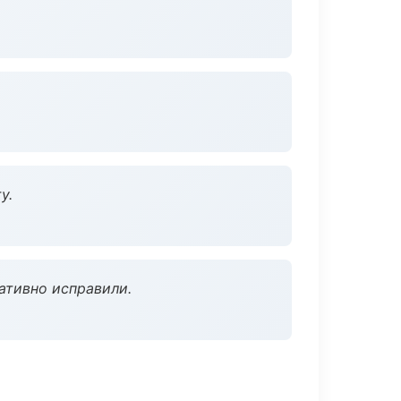
у.
ативно исправили.