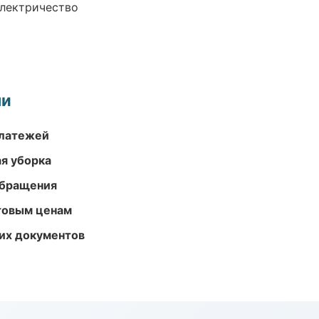
электричество
ми
платежей
ая уборка
обращения
птовым ценам
их документов