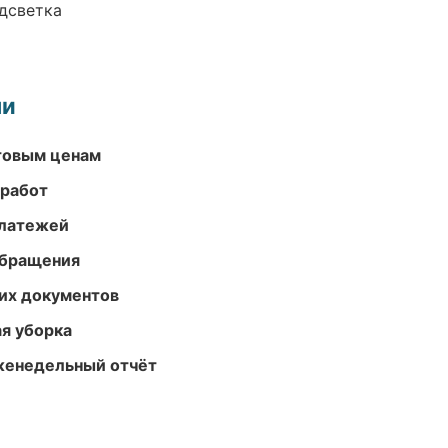
одсветка
ми
птовым ценам
 работ
платежей
обращения
их документов
ая уборка
женедельный отчёт