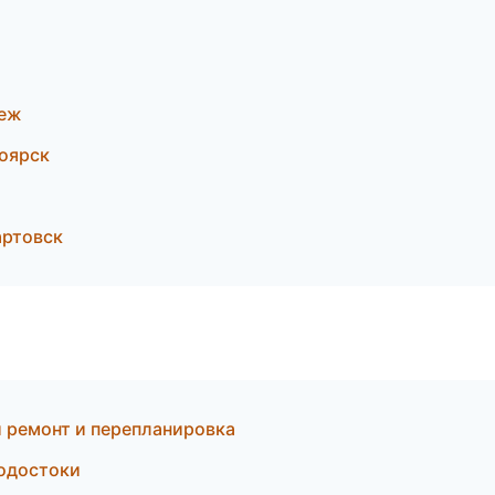
неж
оярск
артовск
 ремонт и перепланировка
водостоки