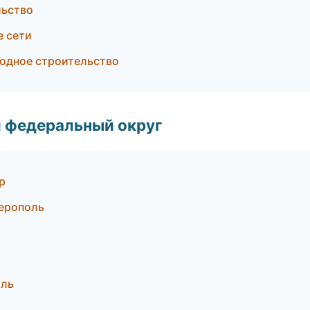
льство
е сети
родное строительство
 федеральный округ
р
ерополь
оль