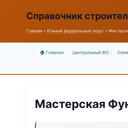
Справочник строите
Главная
»
Южный федеральный округ
» Мастерск
🏠 Главная
Центральный ФО
Севе
Мастерская Фу