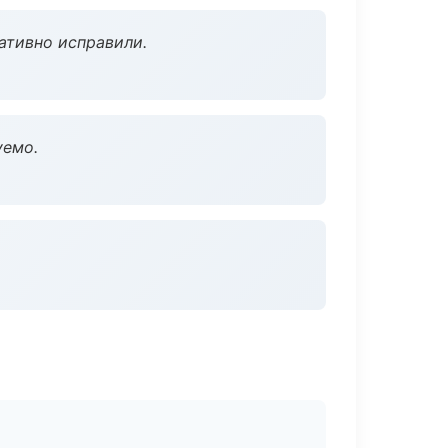
ативно исправили.
уемо.