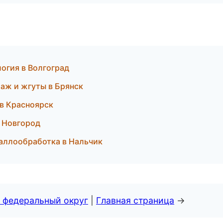
логия в Волгоград
аж и жгуты в Брянск
 в Красноярск
й Новгород
таллообработка в Нальчик
 федеральный округ
|
Главная страница
→