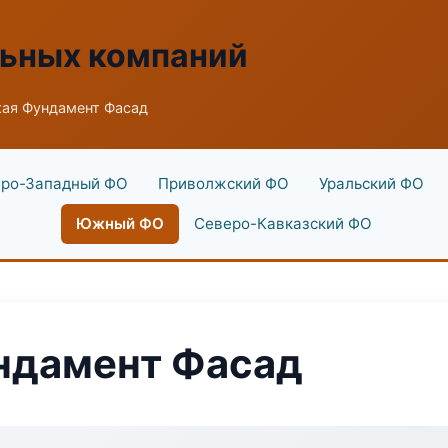
льных компаний
ая Фундамент Фасад
ро-Западный ФО
Приволжский ФО
Уральский ФО
Южный ФО
Северо-Кавказский ФО
ндамент Фасад