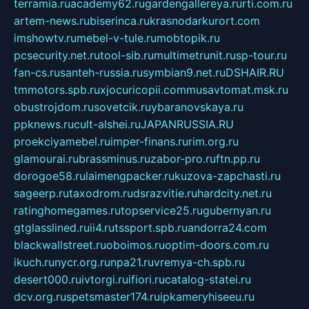
terramia.ru
academy62.ru
gardengallereya.ru
rti.com.ru
artem-news.ru
biserinca.ru
krasnodarkurort.com
imshowtv.ru
mebel-v-tule.ru
mobtopik.ru
pcsecurity.net.ru
tool-sib.ru
multimetrunit.ru
sp-tour.ru
fan-cs.ru
santeh-russia.ru
symbian9.net.ru
DSHAIR.RU
tmmotors.spb.ru
xjocuricopii.com
musavtomat.msk.ru
obustrojdom.ru
sovetcik.ru
ybaranovskaya.ru
ppknews.ru
cult-alshei.ru
JAPANRUSSIA.RU
proekciyamebel.ru
imper-finans.ru
rim.org.ru
glamourai.ru
brassminus.ru
zabor-pro.ru
ftn.pp.ru
dorogoe58.ru
laimengpacker.ru
kuzova-zapchasti.ru
sageerp.ru
taxodrom.ru
dsrazvitie.ru
hardcity.net.ru
ratinghomegames.ru
topservice25.ru
gubernyan.ru
gtglasslined.ru
ii4.ru
tssport.spb.ru
andorra24.com
blackwallstreet.ru
oboimos.ru
optim-doors.com.ru
ikuch.ru
nycr.org.ru
npa21.ru
vremya-ch.spb.ru
desert000.ru
ivtorgi.ru
ifiori.ru
catalog-statei.ru
dcv.org.ru
spetsmaster174.ru
ipkameryhiseeu.ru