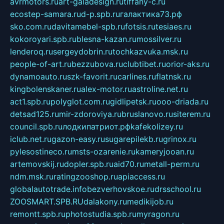
avrmotors.ru
art-galadesign.ru
tiffany-c.ru
ecostep-samara.ru
d-p.spb.ru
галактика73.рф
sko.com.ru
davitamebel-spb.ru
fotsis.ru
tesiaes.ru
kokoroyari.spb.ru
blesna-kazan.ru
mossilver.ru
lenderoq.ru
sergeydobrin.ru
tochkazvuka.msk.ru
people-of-art.ru
bezzubova.ru
clubtibet.ru
orior-aks.ru
dynamoauto.ru
szk-favorit.ru
carlines.ru
flatnsk.ru
kingbolenskaner.ru
alex-motor.ru
astroline.net.ru
act1.spb.ru
polyglot.com.ru
gidlipetsk.ru
ooo-driada.ru
detsad125.ru
mir-zdoroviya.ru
bruslanovo.ru
siterem.ru
council.spb.ru
лодкипатриот.рф
kafekolizey.ru
iclub.net.ru
gazon-easy.ru
sugarepilekb.ru
grinox.ru
pylesostineco.ru
msts-ozarenie.ru
kameryjooan.ru
artemovskij.ru
dopler.spb.ru
aid70.ru
metall-perm.ru
ndm.msk.ru
ratingzooshop.ru
apiaccess.ru
globalautotrade.info
bezverhovskoe.ru
drsschool.ru
ZOOSMART.SPB.RU
dalakony.ru
medikijob.ru
remontt.spb.ru
photostudia.spb.ru
myragon.ru