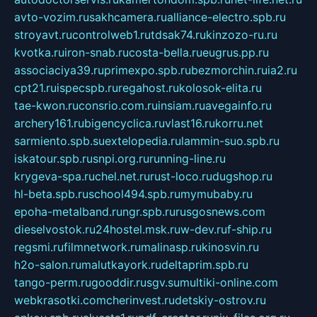
avto-vozim.ru
sakhcamera.ru
alliance-electro.spb.ru
stroyavt.ru
controlweb1.ru
tdsak74.ru
kinzozo-ru.ru
kvotka.ru
iron-snab.ru
costa-bella.ru
eugrus.pp.ru
associaciya39.ru
primexpo.spb.ru
bezmorchin.ru
ia2.ru
cpt21.ru
ispecspb.ru
regahost.ru
kolosok-elita.ru
tae-kwon.ru
consrio.com.ru
insiam.ru
avegainfo.ru
archery161.ru
bigencyclica.ru
vlast16.ru
korru.net
sarmiento.spb.su
extelopedia.ru
lammin-suo.spb.ru
iskatour.spb.ru
snpi.org.ru
running-line.ru
krygeva-spa.ru
chel.net.ru
rust-loco.ru
dugshop.ru
hl-beta.spb.ru
school494.spb.ru
mymubaby.ru
epoha-metalband.ru
ngr.spb.ru
rusgosnews.com
dieselvostok.ru
24hostel.msk.ru
w-dev.ru
f-ship.ru
regsmi.ru
filmnetwork.ru
malinasp.ru
kinosvin.ru
h2o-salon.ru
malutkayork.ru
deltaprim.spb.ru
tango-perm.ru
gooddir.ru
sgv.su
multiki-online.com
webkrasotki.com
cherinvest.ru
detskiy-ostrov.ru