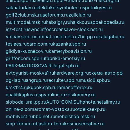
ankou.spb.ru
alvesta1.ru
pdf-creator.ru
nix-files.org.ru
sakhatoday.ru
elektrikersymboler.ru
sputnikyes.ru
golf2club.msk.ru
aeforums.ru
zallclub.ru
multimodal.msk.ru
habaigry.ru
haikko.ru
sobakopedia.ru
isz-fest.ru
ewnc.info
screensaver-clock.net.ru
volnav.spb.ru
comnat.ru
npf.net.ru
7bit.pp.ru
kalugatur.ru
tesiaes.ru
card.com.ru
kazanka.spb.ru
gildiya-kuznecov.ru
kameryboavision.ru
griffoncom.spb.ru
fabrika-emotsiy.ru
PARK-MATROSOVA.RU
agat.spb.ru
avtoyurist-moskva1.ru
hardware.org.ru
схема-авто.рф
dg-lab.ru
angrup.ru
recruiter.spb.ru
music8.spb.ru
krsk124.ru
kubok.spb.ru
romanofforex.ru
analitikaplus.ru
spyonline.ru
zosikamery.ru
sloboda-ural.pp.ru
AUTO-COM.SU
hohota.net
alimy.ru
online-z.com
aromat-vostoka.ru
otdelkaexp.ru
mobilvest.ru
bbd.net.ru
mebelshop.msk.ru
smp-forum.ru
bastion-td.ru
kosmoscreative.ru