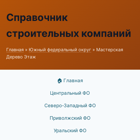
Справочник
строительных компаний
Главная
»
Южный федеральный округ
» Мастерская
Дерево Этаж
🏠 Главная
Центральный ФО
Северо-Западный ФО
Приволжский ФО
Уральский ФО