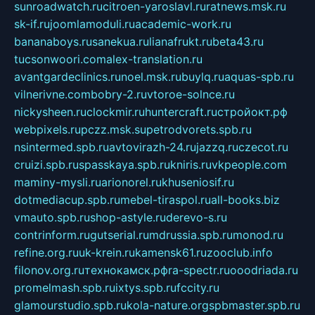
sunroadwatch.ru
citroen-yaroslavl.ru
ratnews.msk.ru
sk-if.ru
joomlamoduli.ru
academic-work.ru
bananaboys.ru
sanekua.ru
lianafrukt.ru
beta43.ru
tucsonwoori.com
alex-translation.ru
avantgardeclinics.ru
noel.msk.ru
buylq.ru
aquas-spb.ru
vilnerivne.com
bobry-2.ru
vtoroe-solnce.ru
nickysheen.ru
clockmir.ru
huntercraft.ru
стройокт.рф
webpixels.ru
pczz.msk.su
petrodvorets.spb.ru
nsintermed.spb.ru
avtovirazh-24.ru
jazzq.ru
czecot.ru
cruizi.spb.ru
spasskaya.spb.ru
kniris.ru
vkpeople.com
maminy-mysli.ru
arionorel.ru
khuseniosif.ru
dotmediacup.spb.ru
mebel-tiraspol.ru
all-books.biz
vmauto.spb.ru
shop-astyle.ru
derevo-s.ru
contrinform.ru
gutserial.ru
mdrussia.spb.ru
monod.ru
refine.org.ru
uk-krein.ru
kamensk61.ru
zooclub.info
filonov.org.ru
технокамск.рф
ra-spectr.ru
ooodriada.ru
promelmash.spb.ru
ixtys.spb.ru
fccity.ru
glamourstudio.spb.ru
kola-nature.org
spbmaster.spb.ru