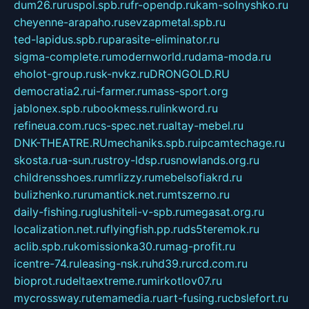
dum26.ru
ruspol.spb.ru
fr-opendp.ru
kam-solnyshko.ru
cheyenne-arapaho.ru
sevzapmetal.spb.ru
ted-lapidus.spb.ru
parasite-eliminator.ru
sigma-complete.ru
modernworld.ru
dama-moda.ru
eholot-group.ru
sk-nvkz.ru
DRONGOLD.RU
democratia2.ru
i-farmer.ru
mass-sport.org
jablonex.spb.ru
bookmess.ru
linkword.ru
refineua.com.ru
cs-spec.net.ru
altay-mebel.ru
DNK-THEATRE.RU
mechaniks.spb.ru
ipcamtechage.ru
skosta.ru
a-sun.ru
stroy-ldsp.ru
snowlands.org.ru
childrensshoes.ru
mrlizzy.ru
mebelsofiakrd.ru
bulizhenko.ru
rumantick.net.ru
mtszerno.ru
daily-fishing.ru
glushiteli-v-spb.ru
megasat.org.ru
localization.net.ru
flyingfish.pp.ru
ds5teremok.ru
aclib.spb.ru
komissionka30.ru
mag-profit.ru
icentre-74.ru
leasing-nsk.ru
hd39.ru
rcd.com.ru
bioprot.ru
deltaextreme.ru
mirkotlov07.ru
mycrossway.ru
temamedia.ru
art-fusing.ru
cbslefort.ru