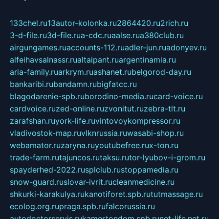
133chel.ru
13autor-kolonka.ru
2864420.ru
2rich.ru
3-d-file.ru
3d-file.ru
a-cdc.ru
aalse.ru
a380club.ru
airgungames.ru
accounts-112.ru
adler-jun.ru
adonyev.ru
alfeihavsalnassr.ru
altaipant.ru
argentinamia.ru
aria-family.ru
arkrym.ru
ashanet.ru
belgorod-day.ru
bankaribi.ru
bandamn.ru
bigfatcc.ru
blagodarenie-spb.ru
borodino-media.ru
card-voice.ru
cardvoice.ru
zed-online.ru
zvonitut.ru
zebra-tlt.ru
zarafshan.ru
york-life.ru
vintovoykompressor.ru
vladivostok-map.ru
vlknrussia.ru
wasabi-shop.ru
webamator.ru
zaryna.ru
youtubefree.ru
x-ton.ru
trade-farm.ru
tajuncos.ru
taksu.ru
tor-lyubov-i-grom.ru
spayderhed-2022.ru
splclub.ru
stoppamedia.ru
snow-guard.ru
slovar-ivrit.ru
cleanmedicine.ru
shkurki-karakulya.ru
kanotiforet.spb.ru
tutmassage.ru
ecolog.org.ru
praga.spb.ru
falcorussia.ru
autodoctorservis.ru
kamertondom.spb.ru
net-life.net.ru