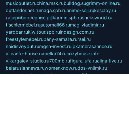
musicoutlet.ru
china.msk.ru
bulldog.su
grimm-online.ru
outlander.net.ru
maga.spb.ru
anime-sell.ru
keseloy.ru
газприборсервис.рф
karmin.spb.ru
shekswood.ru
tischlermebel.ru
automall66.ru
mag-vladimir.ru
yardbar.ru
kiwitour.spb.ru
indesign.com.ru
freestylemebel.ru
bany-samara.ru
rsei.ru
naidisvoyput.ru
mgsn-invest.ru
ipkamerasannce.ru
alicante-house.ru
ibelka74.ru
cozyhouse.info
vlkargalev-studio.ru
700mb.ru
figura-ufa.ru
alina-live.ru
belarusiannews.ru
womenknow.ru
dos-vniimk.ru
sega.net.ru
dv.net.ru
phenomenonsofhistory.com
telesputnik.net.ru
wall.pp.ru
pylesosroidmi.ru
gtc-clan.ru
cligs.ru
bibikazap.ru
popova.org.ru
netwhistler.spb.ru
bellvil.ru
bonzon.ru
iss-vladik.ru
defiparis.net.ru
las-gryzas.ru
amku.ru
electednews.spb.ru
feather.org.ru
spar72.ru
tankiigri.ru
dominus.com.ru
ibtree.ru
sanykool.pp.ru
unixlib.org.ru
menatep.spb.ru
gartenterrassen.ru
printeka.ru