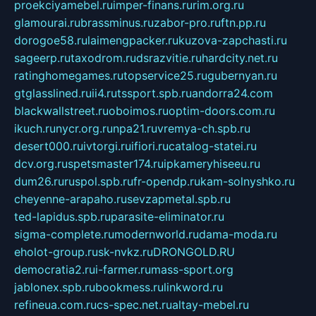
proekciyamebel.ru
imper-finans.ru
rim.org.ru
glamourai.ru
brassminus.ru
zabor-pro.ru
ftn.pp.ru
dorogoe58.ru
laimengpacker.ru
kuzova-zapchasti.ru
sageerp.ru
taxodrom.ru
dsrazvitie.ru
hardcity.net.ru
ratinghomegames.ru
topservice25.ru
gubernyan.ru
gtglasslined.ru
ii4.ru
tssport.spb.ru
andorra24.com
blackwallstreet.ru
oboimos.ru
optim-doors.com.ru
ikuch.ru
nycr.org.ru
npa21.ru
vremya-ch.spb.ru
desert000.ru
ivtorgi.ru
ifiori.ru
catalog-statei.ru
dcv.org.ru
spetsmaster174.ru
ipkameryhiseeu.ru
dum26.ru
ruspol.spb.ru
fr-opendp.ru
kam-solnyshko.ru
cheyenne-arapaho.ru
sevzapmetal.spb.ru
ted-lapidus.spb.ru
parasite-eliminator.ru
sigma-complete.ru
modernworld.ru
dama-moda.ru
eholot-group.ru
sk-nvkz.ru
DRONGOLD.RU
democratia2.ru
i-farmer.ru
mass-sport.org
jablonex.spb.ru
bookmess.ru
linkword.ru
refineua.com.ru
cs-spec.net.ru
altay-mebel.ru