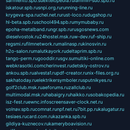
sarmiento.spb.su
extelopedia.ru
lammin-suo.spb.ru
iskatour.spb.ru
snpi.org.ru
running-line.ru
krygeva-spa.ru
chel.net.ru
rust-loco.ru
dugshop.ru
hl-beta.spb.ru
school494.spb.ru
mymubaby.ru
epoha-metalband.ru
ngr.spb.ru
rusgosnews.com
dieselvostok.ru
24hostel.msk.ru
w-dev.ru
f-ship.ru
regsmi.ru
filmnetwork.ru
malinasp.ru
kinosvin.ru
h2o-salon.ru
malutkayork.ru
deltaprim.spb.ru
tango-perm.ru
gooddir.ru
sgv.su
multiki-online.com
webkrasotki.com
cherinvest.ru
detskiy-ostrov.ru
ankou.spb.ru
alvesta1.ru
pdf-creator.ru
nix-files.org.ru
sakhatoday.ru
elektrikersymboler.ru
sputnikyes.ru
golf2club.msk.ru
aeforums.ru
zallclub.ru
multimodal.msk.ru
habaigry.ru
haikko.ru
sobakopedia.ru
isz-fest.ru
ewnc.info
screensaver-clock.net.ru
volnav.spb.ru
comnat.ru
npf.net.ru
7bit.pp.ru
kalugatur.ru
tesiaes.ru
card.com.ru
kazanka.spb.ru
gildiya-kuznecov.ru
kameryboavision.ru