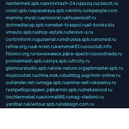
nsintermed.spb.ru
avtovirazh-24.ru
jazzq.ru
czecot.ru
cruizi.spb.ru
spasskaya.spb.ru
kniris.ru
vkpeople.com
maminy-mysli.ru
arionorel.ru
khuseniosif.ru
dotmediacup.spb.ru
mebel-tiraspol.ru
all-books.biz
vmauto.spb.ru
shop-astyle.ru
derevo-s.ru
contrinform.ru
gutserial.ru
mdrussia.spb.ru
monod.ru
refine.org.ru
uk-krein.ru
kamensk61.ru
zooclub.info
filonov.org.ru
технокамск.рф
ra-spectr.ru
ooodriada.ru
promelmash.spb.ru
ixtys.spb.ru
fccity.ru
glamourstudio.spb.ru
kola-nature.org
spbmaster.spb.ru
musicoutlet.ru
china.msk.ru
bulldog.su
grimm-online.ru
outlander.net.ru
maga.spb.ru
anime-sell.ru
keseloy.ru
газприборсервис.рф
karmin.spb.ru
shekswood.ru
tischlermebel.ru
automall66.ru
mag-vladimir.ru
yardbar.ru
kiwitour.spb.ru
indesign.com.ru
freestylemebel.ru
bany-samara.ru
rsei.ru
naidisvoyput.ru
mgsn-invest.ru
ipkamerasannce.ru
alicante-house.ru
ibelka74.ru
cozyhouse.info