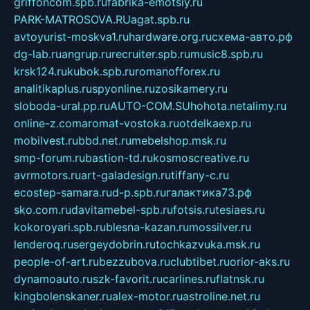
griffoncom.spb.ru
fabrika-emotsiy.ru
PARK-MATROSOVA.RU
agat.spb.ru
avtoyurist-moskva1.ru
hardware.org.ru
схема-авто.рф
dg-lab.ru
angrup.ru
recruiter.spb.ru
music8.spb.ru
krsk124.ru
kubok.spb.ru
romanofforex.ru
analitikaplus.ru
spyonline.ru
zosikamery.ru
sloboda-ural.pp.ru
AUTO-COM.SU
hohota.net
alimy.ru
online-z.com
aromat-vostoka.ru
otdelkaexp.ru
mobilvest.ru
bbd.net.ru
mebelshop.msk.ru
smp-forum.ru
bastion-td.ru
kosmoscreative.ru
avrmotors.ru
art-galadesign.ru
tiffany-c.ru
ecostep-samara.ru
d-p.spb.ru
галактика73.рф
sko.com.ru
davitamebel-spb.ru
fotsis.ru
tesiaes.ru
kokoroyari.spb.ru
blesna-kazan.ru
mossilver.ru
lenderoq.ru
sergeydobrin.ru
tochkazvuka.msk.ru
people-of-art.ru
bezzubova.ru
clubtibet.ru
orior-aks.ru
dynamoauto.ru
szk-favorit.ru
carlines.ru
flatnsk.ru
kingbolenskaner.ru
alex-motor.ru
astroline.net.ru