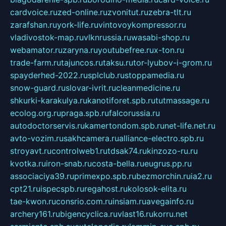
cardvoice.ru
zed-online.ru
zvonitut.ru
zebra-tlt.ru
zarafshan.ru
york-life.ru
vintovoykompressor.ru
vladivostok-map.ru
vlknrussia.ru
wasabi-shop.ru
webamator.ru
zaryna.ru
youtubefree.ru
x-ton.ru
trade-farm.ru
tajuncos.ru
taksu.ru
tor-lyubov-i-grom.ru
spayderhed-2022.ru
splclub.ru
stoppamedia.ru
snow-guard.ru
slovar-ivrit.ru
cleanmedicine.ru
shkurki-karakulya.ru
kanotiforet.spb.ru
tutmassage.ru
ecolog.org.ru
praga.spb.ru
falcorussia.ru
autodoctorservis.ru
kamertondom.spb.ru
net-life.net.ru
avto-vozim.ru
sakhcamera.ru
alliance-electro.spb.ru
stroyavt.ru
controlweb1.ru
tdsak74.ru
kinzozo-ru.ru
kvotka.ru
iron-snab.ru
costa-bella.ru
eugrus.pp.ru
associaciya39.ru
primexpo.spb.ru
bezmorchin.ru
ia2.ru
cpt21.ru
ispecspb.ru
regahost.ru
kolosok-elita.ru
tae-kwon.ru
consrio.com.ru
insiam.ru
avegainfo.ru
archery161.ru
bigencyclica.ru
vlast16.ru
korru.net