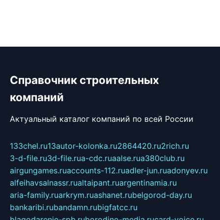
Справочник строительных
компаний
Актуальный каталог компаний по всей России
133chel.ru
13autor-kolonka.ru
2864420.ru
2rich.ru
3-d-file.ru
3d-file.ru
a-cdc.ru
aalse.ru
a380club.ru
airgungames.ru
accounts-112.ru
adler-jun.ru
adonyev.ru
alfeihavsalnassr.ru
altaipant.ru
argentinamia.ru
aria-family.ru
arkrym.ru
ashanet.ru
belgorod-day.ru
bankaribi.ru
bandamn.ru
bigfatcc.ru
blagodarenie-spb.ru
borodino-media.ru
card-voice.ru