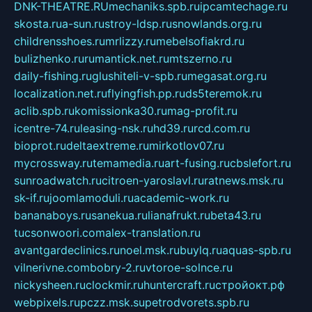
DNK-THEATRE.RU
mechaniks.spb.ru
ipcamtechage.ru
skosta.ru
a-sun.ru
stroy-ldsp.ru
snowlands.org.ru
childrensshoes.ru
mrlizzy.ru
mebelsofiakrd.ru
bulizhenko.ru
rumantick.net.ru
mtszerno.ru
daily-fishing.ru
glushiteli-v-spb.ru
megasat.org.ru
localization.net.ru
flyingfish.pp.ru
ds5teremok.ru
aclib.spb.ru
komissionka30.ru
mag-profit.ru
icentre-74.ru
leasing-nsk.ru
hd39.ru
rcd.com.ru
bioprot.ru
deltaextreme.ru
mirkotlov07.ru
mycrossway.ru
temamedia.ru
art-fusing.ru
cbslefort.ru
sunroadwatch.ru
citroen-yaroslavl.ru
ratnews.msk.ru
sk-if.ru
joomlamoduli.ru
academic-work.ru
bananaboys.ru
sanekua.ru
lianafrukt.ru
beta43.ru
tucsonwoori.com
alex-translation.ru
avantgardeclinics.ru
noel.msk.ru
buylq.ru
aquas-spb.ru
vilnerivne.com
bobry-2.ru
vtoroe-solnce.ru
nickysheen.ru
clockmir.ru
huntercraft.ru
стройокт.рф
webpixels.ru
pczz.msk.su
petrodvorets.spb.ru