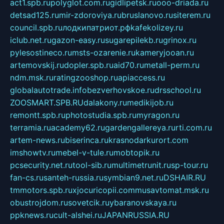
act1.spb.ru
polyglot.com.ru
gidlipetsk.ru
ooo-driada.ru
detsad125.ru
mir-zdoroviya.ru
bruslanovo.ru
siterem.ru
council.spb.ru
лодкипатриот.рф
kafekolizey.ru
iclub.net.ru
gazon-easy.ru
sugarepilekb.ru
grinox.ru
pylesostineco.ru
msts-ozarenie.ru
kameryjooan.ru
artemovskij.ru
dopler.spb.ru
aid70.ru
metall-perm.ru
ndm.msk.ru
ratingzooshop.ru
apiaccess.ru
globalautotrade.info
bezverhovskoe.ru
drsschool.ru
ZOOSMART.SPB.RU
dalakony.ru
medikijob.ru
remontt.spb.ru
photostudia.spb.ru
myragon.ru
terramia.ru
academy62.ru
gardengallereya.ru
rti.com.ru
artem-news.ru
biserinca.ru
krasnodarkurort.com
imshowtv.ru
mebel-v-tule.ru
mobtopik.ru
pcsecurity.net.ru
tool-sib.ru
multimetrunit.ru
sp-tour.ru
fan-cs.ru
santeh-russia.ru
symbian9.net.ru
DSHAIR.RU
tmmotors.spb.ru
xjocuricopii.com
musavtomat.msk.ru
obustrojdom.ru
sovetcik.ru
ybaranovskaya.ru
ppknews.ru
cult-alshei.ru
JAPANRUSSIA.RU