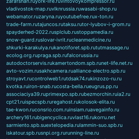
zarafshan.ru
york-life.ru
vintovoykompressor.ru
vladivostok-map.ru
vlknrussia.ru
wasabi-shop.ru
webamator.ru
zaryna.ru
youtubefree.ru
x-ton.ru
trade-farm.ru
tajuncos.ru
taksu.ru
tor-lyubov-i-grom.ru
spayderhed-2022.ru
splclub.ru
stoppamedia.ru
snow-guard.ru
slovar-ivrit.ru
cleanmedicine.ru
shkurki-karakulya.ru
kanotiforet.spb.ru
tutmassage.ru
ecolog.org.ru
praga.spb.ru
falcorussia.ru
autodoctorservis.ru
kamertondom.spb.ru
net-life.net.ru
avto-vozim.ru
sakhcamera.ru
alliance-electro.spb.ru
stroyavt.ru
controlweb1.ru
tdsak74.ru
kinzozo-ru.ru
kvotka.ru
iron-snab.ru
costa-bella.ru
eugrus.pp.ru
associaciya39.ru
primexpo.spb.ru
bezmorchin.ru
ia2.ru
cpt21.ru
ispecspb.ru
regahost.ru
kolosok-elita.ru
tae-kwon.ru
consrio.com.ru
insiam.ru
avegainfo.ru
archery161.ru
bigencyclica.ru
vlast16.ru
korru.net
sarmiento.spb.su
extelopedia.ru
lammin-suo.spb.ru
iskatour.spb.ru
snpi.org.ru
running-line.ru