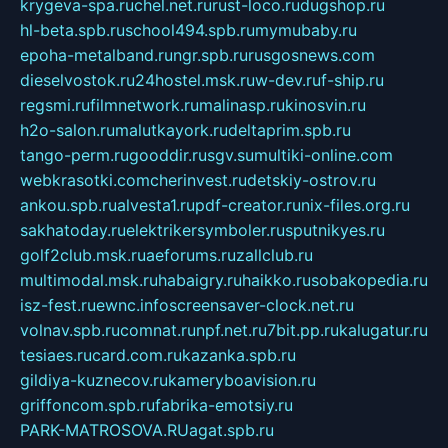
krygeva-spa.ru
chel.net.ru
rust-loco.ru
dugshop.ru
hl-beta.spb.ru
school494.spb.ru
mymubaby.ru
epoha-metalband.ru
ngr.spb.ru
rusgosnews.com
dieselvostok.ru
24hostel.msk.ru
w-dev.ru
f-ship.ru
regsmi.ru
filmnetwork.ru
malinasp.ru
kinosvin.ru
h2o-salon.ru
malutkayork.ru
deltaprim.spb.ru
tango-perm.ru
gooddir.ru
sgv.su
multiki-online.com
webkrasotki.com
cherinvest.ru
detskiy-ostrov.ru
ankou.spb.ru
alvesta1.ru
pdf-creator.ru
nix-files.org.ru
sakhatoday.ru
elektrikersymboler.ru
sputnikyes.ru
golf2club.msk.ru
aeforums.ru
zallclub.ru
multimodal.msk.ru
habaigry.ru
haikko.ru
sobakopedia.ru
isz-fest.ru
ewnc.info
screensaver-clock.net.ru
volnav.spb.ru
comnat.ru
npf.net.ru
7bit.pp.ru
kalugatur.ru
tesiaes.ru
card.com.ru
kazanka.spb.ru
gildiya-kuznecov.ru
kameryboavision.ru
griffoncom.spb.ru
fabrika-emotsiy.ru
PARK-MATROSOVA.RU
agat.spb.ru