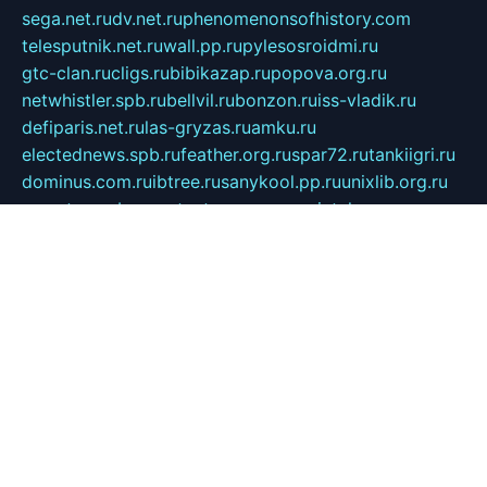
sega.net.ru
dv.net.ru
phenomenonsofhistory.com
telesputnik.net.ru
wall.pp.ru
pylesosroidmi.ru
gtc-clan.ru
cligs.ru
bibikazap.ru
popova.org.ru
netwhistler.spb.ru
bellvil.ru
bonzon.ru
iss-vladik.ru
defiparis.net.ru
las-gryzas.ru
amku.ru
electednews.spb.ru
feather.org.ru
spar72.ru
tankiigri.ru
dominus.com.ru
ibtree.ru
sanykool.pp.ru
unixlib.org.ru
menatep.spb.ru
gartenterrassen.ru
printeka.ru
skvozilka.com.ru
parkovka-pub.ru
lovemobi.ru
art-ru.ru
emulatorz.com.ru
alucomp.com.ru
tatforum.com.ru
alternativa-profi.ru
dermakler.ru
artsurvey.ru
aredir.ru
khimspas.ru
centr-maxi.ru
2018r.ru
bort-stomer-defort.ru
professional2.ru
gibsons.ru
artselena.ru
art-pilot.ru
ingredient.spb.ru
npfpolimer.spb.ru
argentum.spb.ru
hom-edu.ru
af-num.ru
cashadvanceamericasev.org
trexp.spb.ru
apteka-gerzena.ru
vasilyevka.msk.ru
personalloanrgx.org
tishanskiysdk.ru
atma-volga.ru