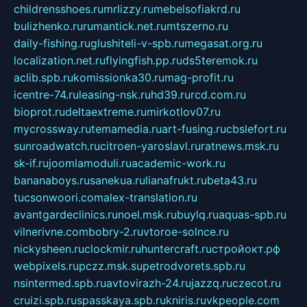
childrensshoes.ru
mrlizzy.ru
mebelsofiakrd.ru
bulizhenko.ru
rumantick.net.ru
mtszerno.ru
daily-fishing.ru
glushiteli-v-spb.ru
megasat.org.ru
localization.net.ru
flyingfish.pp.ru
ds5teremok.ru
aclib.spb.ru
komissionka30.ru
mag-profit.ru
icentre-74.ru
leasing-nsk.ru
hd39.ru
rcd.com.ru
bioprot.ru
deltaextreme.ru
mirkotlov07.ru
mycrossway.ru
temamedia.ru
art-fusing.ru
cbslefort.ru
sunroadwatch.ru
citroen-yaroslavl.ru
ratnews.msk.ru
sk-if.ru
joomlamoduli.ru
academic-work.ru
bananaboys.ru
sanekua.ru
lianafrukt.ru
beta43.ru
tucsonwoori.com
alex-translation.ru
avantgardeclinics.ru
noel.msk.ru
buylq.ru
aquas-spb.ru
vilnerivne.com
bobry-2.ru
vtoroe-solnce.ru
nickysheen.ru
clockmir.ru
huntercraft.ru
стройокт.рф
webpixels.ru
pczz.msk.su
petrodvorets.spb.ru
nsintermed.spb.ru
avtovirazh-24.ru
jazzq.ru
czecot.ru
cruizi.spb.ru
spasskaya.spb.ru
kniris.ru
vkpeople.com