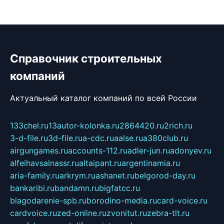
Справочник строительных
компаний
Актуальный каталог компаний по всей России
133chel.ru
13autor-kolonka.ru
2864420.ru
2rich.ru
3-d-file.ru
3d-file.ru
a-cdc.ru
aalse.ru
a380club.ru
airgungames.ru
accounts-112.ru
adler-jun.ru
adonyev.ru
alfeihavsalnassr.ru
altaipant.ru
argentinamia.ru
aria-family.ru
arkrym.ru
ashanet.ru
belgorod-day.ru
bankaribi.ru
bandamn.ru
bigfatcc.ru
blagodarenie-spb.ru
borodino-media.ru
card-voice.ru
cardvoice.ru
zed-online.ru
zvonitut.ru
zebra-tlt.ru