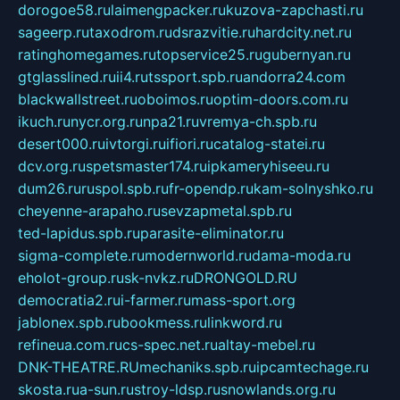
dorogoe58.ru
laimengpacker.ru
kuzova-zapchasti.ru
sageerp.ru
taxodrom.ru
dsrazvitie.ru
hardcity.net.ru
ratinghomegames.ru
topservice25.ru
gubernyan.ru
gtglasslined.ru
ii4.ru
tssport.spb.ru
andorra24.com
blackwallstreet.ru
oboimos.ru
optim-doors.com.ru
ikuch.ru
nycr.org.ru
npa21.ru
vremya-ch.spb.ru
desert000.ru
ivtorgi.ru
ifiori.ru
catalog-statei.ru
dcv.org.ru
spetsmaster174.ru
ipkameryhiseeu.ru
dum26.ru
ruspol.spb.ru
fr-opendp.ru
kam-solnyshko.ru
cheyenne-arapaho.ru
sevzapmetal.spb.ru
ted-lapidus.spb.ru
parasite-eliminator.ru
sigma-complete.ru
modernworld.ru
dama-moda.ru
eholot-group.ru
sk-nvkz.ru
DRONGOLD.RU
democratia2.ru
i-farmer.ru
mass-sport.org
jablonex.spb.ru
bookmess.ru
linkword.ru
refineua.com.ru
cs-spec.net.ru
altay-mebel.ru
DNK-THEATRE.RU
mechaniks.spb.ru
ipcamtechage.ru
skosta.ru
a-sun.ru
stroy-ldsp.ru
snowlands.org.ru