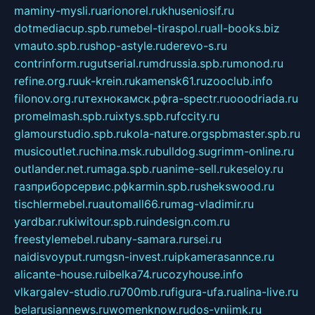
maminy-mysli.ru
arionorel.ru
khuseniosif.ru
dotmediacup.spb.ru
mebel-tiraspol.ru
all-books.biz
vmauto.spb.ru
shop-astyle.ru
derevo-s.ru
contrinform.ru
gutserial.ru
mdrussia.spb.ru
monod.ru
refine.org.ru
uk-krein.ru
kamensk61.ru
zooclub.info
filonov.org.ru
технокамск.рф
ra-spectr.ru
ooodriada.ru
promelmash.spb.ru
ixtys.spb.ru
fccity.ru
glamourstudio.spb.ru
kola-nature.org
spbmaster.spb.ru
musicoutlet.ru
china.msk.ru
bulldog.su
grimm-online.ru
outlander.net.ru
maga.spb.ru
anime-sell.ru
keseloy.ru
газприборсервис.рф
karmin.spb.ru
shekswood.ru
tischlermebel.ru
automall66.ru
mag-vladimir.ru
yardbar.ru
kiwitour.spb.ru
indesign.com.ru
freestylemebel.ru
bany-samara.ru
rsei.ru
naidisvoyput.ru
mgsn-invest.ru
ipkamerasannce.ru
alicante-house.ru
ibelka74.ru
cozyhouse.info
vlkargalev-studio.ru
700mb.ru
figura-ufa.ru
alina-live.ru
belarusiannews.ru
womenknow.ru
dos-vniimk.ru