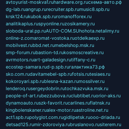
avtoyurist-moskva1.ru
hardware.org.ru
схема-авто.рф
dg-lab.ru
angrup.ru
recruiter.spb.ru
music8.spb.ru
krsk124.ru
kubok.spb.ru
romanofforex.ru
analitikaplus.ru
spyonline.ru
zosikamery.ru
sloboda-ural.pp.ru
AUTO-COM.SU
hohota.net
alimy.ru
online-z.com
aromat-vostoka.ru
otdelkaexp.ru
mobilvest.ru
bbd.net.ru
mebelshop.msk.ru
smp-forum.ru
bastion-td.ru
kosmoscreative.ru
avrmotors.ru
art-galadesign.ru
tiffany-c.ru
ecostep-samara.ru
d-p.spb.ru
галактика73.рф
sko.com.ru
davitamebel-spb.ru
fotsis.ru
tesiaes.ru
kokoroyari.spb.ru
blesna-kazan.ru
mossilver.ru
lenderoq.ru
sergeydobrin.ru
tochkazvuka.msk.ru
people-of-art.ru
bezzubova.ru
clubtibet.ru
orior-aks.ru
dynamoauto.ru
szk-favorit.ru
carlines.ru
flatnsk.ru
kingbolenskaner.ru
alex-motor.ru
astroline.net.ru
act1.spb.ru
polyglot.com.ru
gidlipetsk.ru
ooo-driada.ru
detsad125.ru
mir-zdoroviya.ru
bruslanovo.ru
siterem.ru