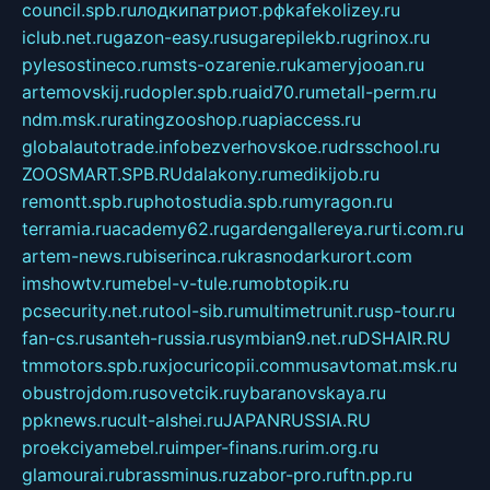
council.spb.ru
лодкипатриот.рф
kafekolizey.ru
iclub.net.ru
gazon-easy.ru
sugarepilekb.ru
grinox.ru
pylesostineco.ru
msts-ozarenie.ru
kameryjooan.ru
artemovskij.ru
dopler.spb.ru
aid70.ru
metall-perm.ru
ndm.msk.ru
ratingzooshop.ru
apiaccess.ru
globalautotrade.info
bezverhovskoe.ru
drsschool.ru
ZOOSMART.SPB.RU
dalakony.ru
medikijob.ru
remontt.spb.ru
photostudia.spb.ru
myragon.ru
terramia.ru
academy62.ru
gardengallereya.ru
rti.com.ru
artem-news.ru
biserinca.ru
krasnodarkurort.com
imshowtv.ru
mebel-v-tule.ru
mobtopik.ru
pcsecurity.net.ru
tool-sib.ru
multimetrunit.ru
sp-tour.ru
fan-cs.ru
santeh-russia.ru
symbian9.net.ru
DSHAIR.RU
tmmotors.spb.ru
xjocuricopii.com
musavtomat.msk.ru
obustrojdom.ru
sovetcik.ru
ybaranovskaya.ru
ppknews.ru
cult-alshei.ru
JAPANRUSSIA.RU
proekciyamebel.ru
imper-finans.ru
rim.org.ru
glamourai.ru
brassminus.ru
zabor-pro.ru
ftn.pp.ru