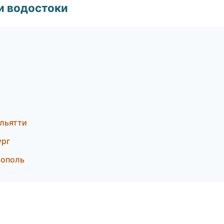
и водостоки
льятти
ург
рополь