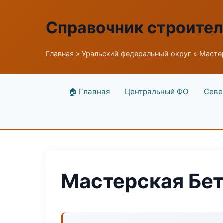
Справочник строите
Главная
»
Уральский федеральный округ
» Масте
🏠 Главная
Центральный ФО
Севе
Мастерская Бет