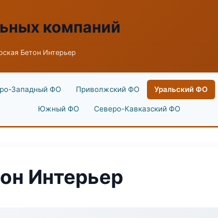
льных компаний
рская Бетон Интерьер
ро-Западный ФО
Приволжский ФО
Уральский ФО
Южный ФО
Северо-Кавказский ФО
он Интерьер