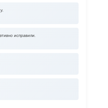
у.
ативно исправили.