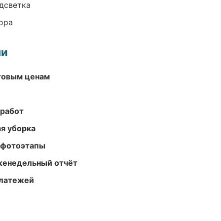
одсветка
ора
ми
птовым ценам
 работ
ая уборка
 фотоэтапы
женедельный отчёт
платежей