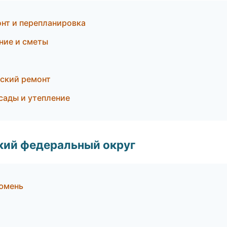
нт и перепланировка
ние и сметы
ский ремонт
сады и утепление
ский федеральный округ
Тюмень