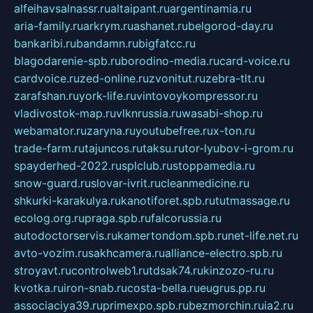
alfeihavsalnassr.ru
altaipant.ru
argentinamia.ru
aria-family.ru
arkrym.ru
ashanet.ru
belgorod-day.ru
bankaribi.ru
bandamn.ru
bigfatcc.ru
blagodarenie-spb.ru
borodino-media.ru
card-voice.ru
cardvoice.ru
zed-online.ru
zvonitut.ru
zebra-tlt.ru
zarafshan.ru
york-life.ru
vintovoykompressor.ru
vladivostok-map.ru
vlknrussia.ru
wasabi-shop.ru
webamator.ru
zaryna.ru
youtubefree.ru
x-ton.ru
trade-farm.ru
tajuncos.ru
taksu.ru
tor-lyubov-i-grom.ru
spayderhed-2022.ru
splclub.ru
stoppamedia.ru
snow-guard.ru
slovar-ivrit.ru
cleanmedicine.ru
shkurki-karakulya.ru
kanotiforet.spb.ru
tutmassage.ru
ecolog.org.ru
praga.spb.ru
falcorussia.ru
autodoctorservis.ru
kamertondom.spb.ru
net-life.net.ru
avto-vozim.ru
sakhcamera.ru
alliance-electro.spb.ru
stroyavt.ru
controlweb1.ru
tdsak74.ru
kinzozo-ru.ru
kvotka.ru
iron-snab.ru
costa-bella.ru
eugrus.pp.ru
associaciya39.ru
primexpo.spb.ru
bezmorchin.ru
ia2.ru