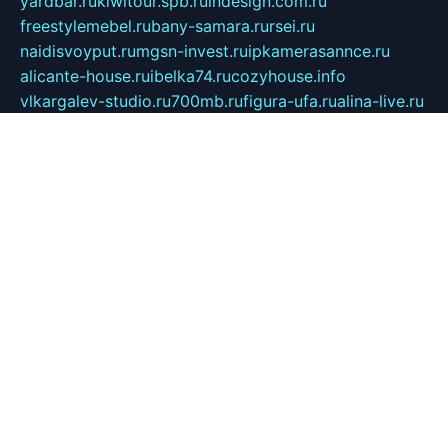
yardbar.ru
kiwitour.spb.ru
indesign.com.ru
freestylemebel.ru
bany-samara.ru
rsei.ru
naidisvoyput.ru
mgsn-invest.ru
ipkamerasannce.ru
alicante-house.ru
ibelka74.ru
cozyhouse.info
vlkargalev-studio.ru
700mb.ru
figura-ufa.ru
alina-live.ru
belarusiannews.ru
womenknow.ru
dos-vniimk.ru
sega.net.ru
dv.net.ru
phenomenonsofhistory.com
telesputnik.net.ru
wall.pp.ru
pylesosroidmi.ru
gtc-clan.ru
cligs.ru
bibikazap.ru
popova.org.ru
netwhistler.spb.ru
bellvil.ru
bonzon.ru
iss-vladik.ru
defiparis.net.ru
las-gryzas.ru
amku.ru
electednews.spb.ru
feather.org.ru
spar72.ru
tankiigri.ru
dominus.com.ru
ibtree.ru
sanykool.pp.ru
unixlib.org.ru
menatep.spb.ru
gartenterrassen.ru
printeka.ru
skvozilka.com.ru
parkovka-pub.ru
lovemobi.ru
art-ru.ru
emulatorz.com.ru
alucomp.com.ru
tatforum.com.ru
alternativa-profi.ru
dermakler.ru
artsurvey.ru
aredir.ru
khimspas.ru
centr-maxi.ru
2018r.ru