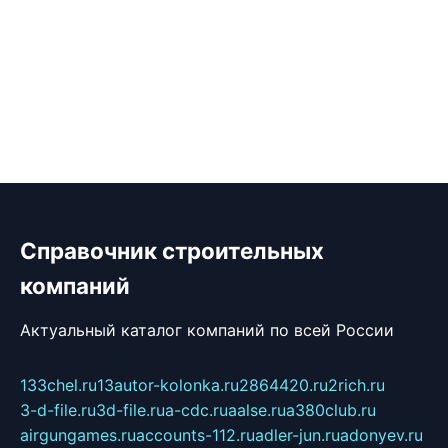
Справочник строительных
компаний
Актуальный каталог компаний по всей России
133chel.ru
13autor-kolonka.ru
2864420.ru
2rich.ru
3-d-file.ru
3d-file.ru
a-cdc.ru
aalse.ru
a380club.ru
airgungames.ru
accounts-112.ru
adler-jun.ru
adonyev.ru