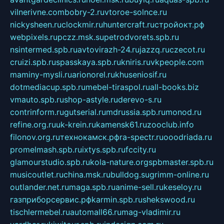
vilnerivne.com
bobry-2.ru
vtoroe-solnce.ru
nickysheen.ru
clockmir.ru
huntercraft.ru
стройокт.рф
webpixels.ru
pczz.msk.su
petrodvorets.spb.ru
nsintermed.spb.ru
avtovirazh-24.ru
jazzq.ru
czecot.ru
cruizi.spb.ru
spasskaya.spb.ru
kniris.ru
vkpeople.com
maminy-mysli.ru
arionorel.ru
khuseniosif.ru
dotmediacup.spb.ru
mebel-tiraspol.ru
all-books.biz
vmauto.spb.ru
shop-astyle.ru
derevo-s.ru
contrinform.ru
gutserial.ru
mdrussia.spb.ru
monod.ru
refine.org.ru
uk-krein.ru
kamensk61.ru
zooclub.info
filonov.org.ru
технокамск.рф
ra-spectr.ru
ooodriada.ru
promelmash.spb.ru
ixtys.spb.ru
fccity.ru
glamourstudio.spb.ru
kola-nature.org
spbmaster.spb.ru
musicoutlet.ru
china.msk.ru
bulldog.su
grimm-online.ru
outlander.net.ru
maga.spb.ru
anime-sell.ru
keseloy.ru
газприборсервис.рф
karmin.spb.ru
shekswood.ru
tischlermebel.ru
automall66.ru
mag-vladimir.ru