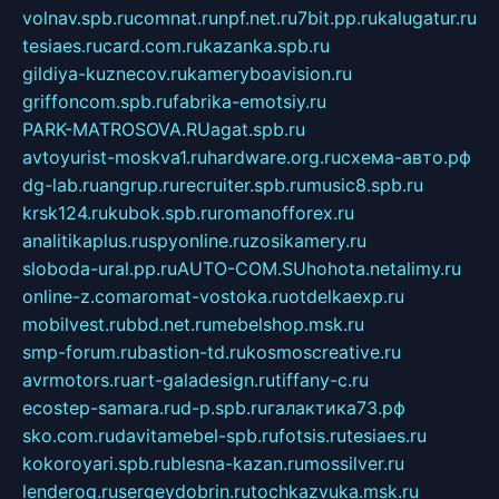
volnav.spb.ru
comnat.ru
npf.net.ru
7bit.pp.ru
kalugatur.ru
tesiaes.ru
card.com.ru
kazanka.spb.ru
gildiya-kuznecov.ru
kameryboavision.ru
griffoncom.spb.ru
fabrika-emotsiy.ru
PARK-MATROSOVA.RU
agat.spb.ru
avtoyurist-moskva1.ru
hardware.org.ru
схема-авто.рф
dg-lab.ru
angrup.ru
recruiter.spb.ru
music8.spb.ru
krsk124.ru
kubok.spb.ru
romanofforex.ru
analitikaplus.ru
spyonline.ru
zosikamery.ru
sloboda-ural.pp.ru
AUTO-COM.SU
hohota.net
alimy.ru
online-z.com
aromat-vostoka.ru
otdelkaexp.ru
mobilvest.ru
bbd.net.ru
mebelshop.msk.ru
smp-forum.ru
bastion-td.ru
kosmoscreative.ru
avrmotors.ru
art-galadesign.ru
tiffany-c.ru
ecostep-samara.ru
d-p.spb.ru
галактика73.рф
sko.com.ru
davitamebel-spb.ru
fotsis.ru
tesiaes.ru
kokoroyari.spb.ru
blesna-kazan.ru
mossilver.ru
lenderoq.ru
sergeydobrin.ru
tochkazvuka.msk.ru