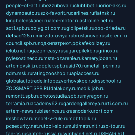
people-of-art.ru
bezzubova.ru
clubtibet.ru
orior-aks.ru
dynamoauto.ru
szk-favorit.ru
carlines.ru
flatnsk.ru
kingbolenskaner.ru
alex-motor.ru
astroline.net.ru
act1.spb.ru
polyglot.com.ru
gidlipetsk.ru
ooo-driada.ru
detsad125.ru
mir-zdoroviya.ru
bruslanovo.ru
siterem.ru
council.spb.ru
лодкипатриот.рф
kafekolizey.ru
iclub.net.ru
gazon-easy.ru
sugarepilekb.ru
grinox.ru
pylesostineco.ru
msts-ozarenie.ru
kameryjooan.ru
artemovskij.ru
dopler.spb.ru
aid70.ru
metall-perm.ru
ndm.msk.ru
ratingzooshop.ru
apiaccess.ru
globalautotrade.info
bezverhovskoe.ru
drsschool.ru
ZOOSMART.SPB.RU
dalakony.ru
medikijob.ru
remontt.spb.ru
photostudia.spb.ru
myragon.ru
terramia.ru
academy62.ru
gardengallereya.ru
rti.com.ru
artem-news.ru
biserinca.ru
krasnodarkurort.com
imshowtv.ru
mebel-v-tule.ru
mobtopik.ru
pcsecurity.net.ru
tool-sib.ru
multimetrunit.ru
sp-tour.ru
fan-cs.ru
santeh-russia.ru
symbian9.net.ru
DSHAIR.RU