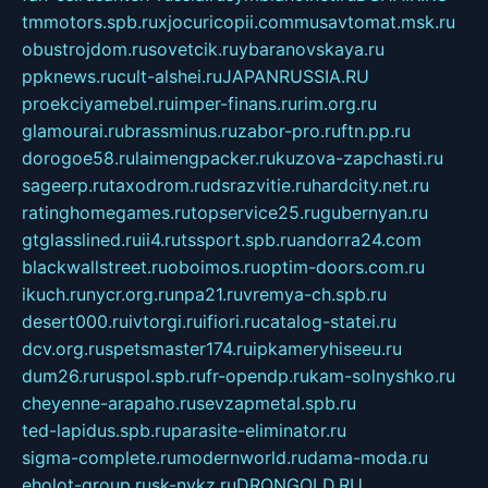
tmmotors.spb.ru
xjocuricopii.com
musavtomat.msk.ru
obustrojdom.ru
sovetcik.ru
ybaranovskaya.ru
ppknews.ru
cult-alshei.ru
JAPANRUSSIA.RU
proekciyamebel.ru
imper-finans.ru
rim.org.ru
glamourai.ru
brassminus.ru
zabor-pro.ru
ftn.pp.ru
dorogoe58.ru
laimengpacker.ru
kuzova-zapchasti.ru
sageerp.ru
taxodrom.ru
dsrazvitie.ru
hardcity.net.ru
ratinghomegames.ru
topservice25.ru
gubernyan.ru
gtglasslined.ru
ii4.ru
tssport.spb.ru
andorra24.com
blackwallstreet.ru
oboimos.ru
optim-doors.com.ru
ikuch.ru
nycr.org.ru
npa21.ru
vremya-ch.spb.ru
desert000.ru
ivtorgi.ru
ifiori.ru
catalog-statei.ru
dcv.org.ru
spetsmaster174.ru
ipkameryhiseeu.ru
dum26.ru
ruspol.spb.ru
fr-opendp.ru
kam-solnyshko.ru
cheyenne-arapaho.ru
sevzapmetal.spb.ru
ted-lapidus.spb.ru
parasite-eliminator.ru
sigma-complete.ru
modernworld.ru
dama-moda.ru
eholot-group.ru
sk-nvkz.ru
DRONGOLD.RU