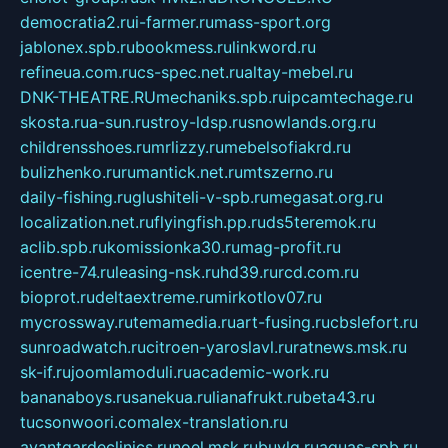
democratia2.ru
i-farmer.ru
mass-sport.org
jablonex.spb.ru
bookmess.ru
linkword.ru
refineua.com.ru
cs-spec.net.ru
altay-mebel.ru
DNK-THEATRE.RU
mechaniks.spb.ru
ipcamtechage.ru
skosta.ru
a-sun.ru
stroy-ldsp.ru
snowlands.org.ru
childrensshoes.ru
mrlizzy.ru
mebelsofiakrd.ru
bulizhenko.ru
rumantick.net.ru
mtszerno.ru
daily-fishing.ru
glushiteli-v-spb.ru
megasat.org.ru
localization.net.ru
flyingfish.pp.ru
ds5teremok.ru
aclib.spb.ru
komissionka30.ru
mag-profit.ru
icentre-74.ru
leasing-nsk.ru
hd39.ru
rcd.com.ru
bioprot.ru
deltaextreme.ru
mirkotlov07.ru
mycrossway.ru
temamedia.ru
art-fusing.ru
cbslefort.ru
sunroadwatch.ru
citroen-yaroslavl.ru
ratnews.msk.ru
sk-if.ru
joomlamoduli.ru
academic-work.ru
bananaboys.ru
sanekua.ru
lianafrukt.ru
beta43.ru
tucsonwoori.com
alex-translation.ru
avantgardeclinics.ru
noel.msk.ru
buylq.ru
aquas-spb.ru