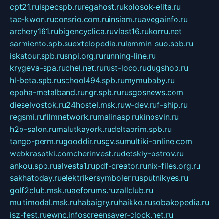
cpt21.ru
ispecspb.ru
regahost.ru
kolosok-elita.ru
tae-kwon.ru
consrio.com.ru
insiam.ru
avegainfo.ru
archery161.ru
bigencyclica.ru
vlast16.ru
korru.net
sarmiento.spb.su
extelopedia.ru
lammin-suo.spb.ru
iskatour.spb.ru
snpi.org.ru
running-line.ru
krygeva-spa.ru
chel.net.ru
rust-loco.ru
dugshop.ru
hl-beta.spb.ru
school494.spb.ru
mymubaby.ru
epoha-metalband.ru
ngr.spb.ru
rusgosnews.com
dieselvostok.ru
24hostel.msk.ru
w-dev.ru
f-ship.ru
regsmi.ru
filmnetwork.ru
malinasp.ru
kinosvin.ru
h2o-salon.ru
malutkayork.ru
deltaprim.spb.ru
tango-perm.ru
gooddir.ru
sgv.su
multiki-online.com
webkrasotki.com
cherinvest.ru
detskiy-ostrov.ru
ankou.spb.ru
alvesta1.ru
pdf-creator.ru
nix-files.org.ru
sakhatoday.ru
elektrikersymboler.ru
sputnikyes.ru
golf2club.msk.ru
aeforums.ru
zallclub.ru
multimodal.msk.ru
habaigry.ru
haikko.ru
sobakopedia.ru
isz-fest.ru
ewnc.info
screensaver-clock.net.ru