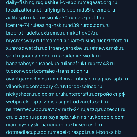
daily-fishing.ru
glushiteli-v-spb.ru
megasat.org.ru
localization.net.ru
flyingfish.pp.ru
ds5teremok.ru
aclib.spb.ru
komissionka30.ru
mag-profit.ru
icentre-74.ru
leasing-nsk.ru
hd39.ru
rcd.com.ru
bioprot.ru
deltaextreme.ru
mirkotlov07.ru
mycrossway.ru
temamedia.ru
art-fusing.ru
cbslefort.ru
sunroadwatch.ru
citroen-yaroslavl.ru
ratnews.msk.ru
sk-if.ru
joomlamoduli.ru
academic-work.ru
bananaboys.ru
sanekua.ru
lianafrukt.ru
beta43.ru
tucsonwoori.com
alex-translation.ru
avantgardeclinics.ru
noel.msk.ru
buylq.ru
aquas-spb.ru
vilnerivne.com
bobry-2.ru
vtoroe-solnce.ru
nickysheen.ru
clockmir.ru
huntercraft.ru
стройокт.рф
webpixels.ru
pczz.msk.su
petrodvorets.spb.ru
nsintermed.spb.ru
avtovirazh-24.ru
jazzq.ru
czecot.ru
cruizi.spb.ru
spasskaya.spb.ru
kniris.ru
vkpeople.com
maminy-mysli.ru
arionorel.ru
khuseniosif.ru
dotmediacup.spb.ru
mebel-tiraspol.ru
all-books.biz