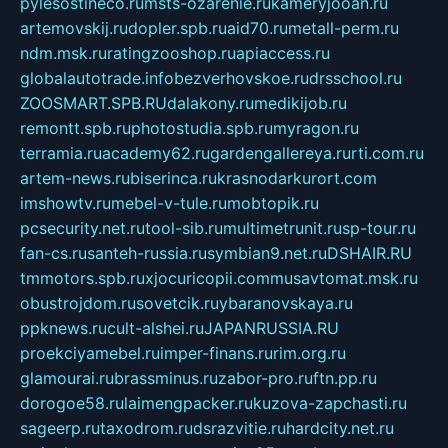
pylesostineco.ru
msts-ozarenie.ru
kameryjooan.ru
artemovskij.ru
dopler.spb.ru
aid70.ru
metall-perm.ru
ndm.msk.ru
ratingzooshop.ru
apiaccess.ru
globalautotrade.info
bezverhovskoe.ru
drsschool.ru
ZOOSMART.SPB.RU
dalakony.ru
medikijob.ru
remontt.spb.ru
photostudia.spb.ru
myragon.ru
terramia.ru
academy62.ru
gardengallereya.ru
rti.com.ru
artem-news.ru
biserinca.ru
krasnodarkurort.com
imshowtv.ru
mebel-v-tule.ru
mobtopik.ru
pcsecurity.net.ru
tool-sib.ru
multimetrunit.ru
sp-tour.ru
fan-cs.ru
santeh-russia.ru
symbian9.net.ru
DSHAIR.RU
tmmotors.spb.ru
xjocuricopii.com
musavtomat.msk.ru
obustrojdom.ru
sovetcik.ru
ybaranovskaya.ru
ppknews.ru
cult-alshei.ru
JAPANRUSSIA.RU
proekciyamebel.ru
imper-finans.ru
rim.org.ru
glamourai.ru
brassminus.ru
zabor-pro.ru
ftn.pp.ru
dorogoe58.ru
laimengpacker.ru
kuzova-zapchasti.ru
sageerp.ru
taxodrom.ru
dsrazvitie.ru
hardcity.net.ru