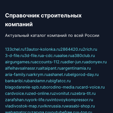
Справочник строительных
компаний
Актуальный каталог компаний по всей России
133chel.ru
13autor-kolonka.ru
2864420.ru
2rich.ru
3-d-file.ru
3d-file.ru
a-cdc.ru
aalse.ru
a380club.ru
airgungames.ru
accounts-112.ru
adler-jun.ru
adonyev.ru
alfeihavsalnassr.ru
altaipant.ru
argentinamia.ru
aria-family.ru
arkrym.ru
ashanet.ru
belgorod-day.ru
bankaribi.ru
bandamn.ru
bigfatcc.ru
blagodarenie-spb.ru
borodino-media.ru
card-voice.ru
cardvoice.ru
zed-online.ru
zvonitut.ru
zebra-tlt.ru
zarafshan.ru
york-life.ru
vintovoykompressor.ru
vladivostok-map.ru
vlknrussia.ru
wasabi-shop.ru
webamator.ru
zaryna.ru
youtubefree.ru
x-ton.ru