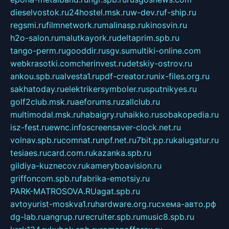
dieselvostok.ru
24hostel.msk.ru
w-dev.ru
f-ship.ru
regsmi.ru
filmnetwork.ru
malinasp.ru
kinosvin.ru
h2o-salon.ru
malutkayork.ru
deltaprim.spb.ru
tango-perm.ru
gooddir.ru
sgv.su
multiki-online.com
webkrasotki.com
cherinvest.ru
detskiy-ostrov.ru
ankou.spb.ru
alvesta1.ru
pdf-creator.ru
nix-files.org.ru
sakhatoday.ru
elektrikersymboler.ru
sputnikyes.ru
golf2club.msk.ru
aeforums.ru
zallclub.ru
multimodal.msk.ru
habaigry.ru
haikko.ru
sobakopedia.ru
isz-fest.ru
ewnc.info
screensaver-clock.net.ru
volnav.spb.ru
comnat.ru
npf.net.ru
7bit.pp.ru
kalugatur.ru
tesiaes.ru
card.com.ru
kazanka.spb.ru
gildiya-kuznecov.ru
kameryboavision.ru
griffoncom.spb.ru
fabrika-emotsiy.ru
PARK-MATROSOVA.RU
agat.spb.ru
avtoyurist-moskva1.ru
hardware.org.ru
схема-авто.рф
dg-lab.ru
angrup.ru
recruiter.spb.ru
music8.spb.ru