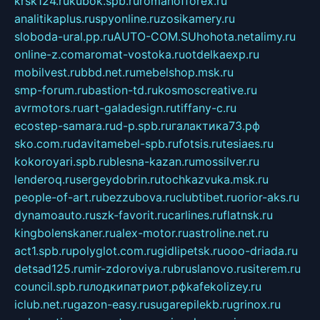
krsk124.ru
kubok.spb.ru
romanofforex.ru
analitikaplus.ru
spyonline.ru
zosikamery.ru
sloboda-ural.pp.ru
AUTO-COM.SU
hohota.net
alimy.ru
online-z.com
aromat-vostoka.ru
otdelkaexp.ru
mobilvest.ru
bbd.net.ru
mebelshop.msk.ru
smp-forum.ru
bastion-td.ru
kosmoscreative.ru
avrmotors.ru
art-galadesign.ru
tiffany-c.ru
ecostep-samara.ru
d-p.spb.ru
галактика73.рф
sko.com.ru
davitamebel-spb.ru
fotsis.ru
tesiaes.ru
kokoroyari.spb.ru
blesna-kazan.ru
mossilver.ru
lenderoq.ru
sergeydobrin.ru
tochkazvuka.msk.ru
people-of-art.ru
bezzubova.ru
clubtibet.ru
orior-aks.ru
dynamoauto.ru
szk-favorit.ru
carlines.ru
flatnsk.ru
kingbolenskaner.ru
alex-motor.ru
astroline.net.ru
act1.spb.ru
polyglot.com.ru
gidlipetsk.ru
ooo-driada.ru
detsad125.ru
mir-zdoroviya.ru
bruslanovo.ru
siterem.ru
council.spb.ru
лодкипатриот.рф
kafekolizey.ru
iclub.net.ru
gazon-easy.ru
sugarepilekb.ru
grinox.ru