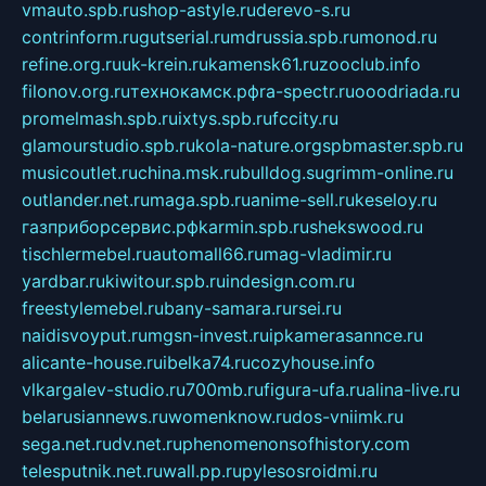
vmauto.spb.ru
shop-astyle.ru
derevo-s.ru
contrinform.ru
gutserial.ru
mdrussia.spb.ru
monod.ru
refine.org.ru
uk-krein.ru
kamensk61.ru
zooclub.info
filonov.org.ru
технокамск.рф
ra-spectr.ru
ooodriada.ru
promelmash.spb.ru
ixtys.spb.ru
fccity.ru
glamourstudio.spb.ru
kola-nature.org
spbmaster.spb.ru
musicoutlet.ru
china.msk.ru
bulldog.su
grimm-online.ru
outlander.net.ru
maga.spb.ru
anime-sell.ru
keseloy.ru
газприборсервис.рф
karmin.spb.ru
shekswood.ru
tischlermebel.ru
automall66.ru
mag-vladimir.ru
yardbar.ru
kiwitour.spb.ru
indesign.com.ru
freestylemebel.ru
bany-samara.ru
rsei.ru
naidisvoyput.ru
mgsn-invest.ru
ipkamerasannce.ru
alicante-house.ru
ibelka74.ru
cozyhouse.info
vlkargalev-studio.ru
700mb.ru
figura-ufa.ru
alina-live.ru
belarusiannews.ru
womenknow.ru
dos-vniimk.ru
sega.net.ru
dv.net.ru
phenomenonsofhistory.com
telesputnik.net.ru
wall.pp.ru
pylesosroidmi.ru