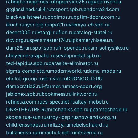
ratinghomegames.ru
topservice25.ru
gubernyan.ru
gtglasslined.ru
ii4.ru
tssport.spb.ru
andorra24.com
blackwallstreet.ru
oboimos.ru
optim-doors.com.ru
ikuch.ru
nycr.org.ru
npa21.ru
vremya-ch.spb.ru
desert000.ru
ivtorgi.ru
ifiori.ru
catalog-statei.ru
dcv.org.ru
spetsmaster174.ru
ipkameryhiseeu.ru
dum26.ru
ruspol.spb.ru
fr-opendp.ru
kam-solnyshko.ru
cheyenne-arapaho.ru
sevzapmetal.spb.ru
ted-lapidus.spb.ru
parasite-eliminator.ru
sigma-complete.ru
modernworld.ru
dama-moda.ru
eholot-group.ru
sk-nvkz.ru
DRONGOLD.RU
democratia2.ru
i-farmer.ru
mass-sport.org
jablonex.spb.ru
bookmess.ru
linkword.ru
refineua.com.ru
cs-spec.net.ru
altay-mebel.ru
DNK-THEATRE.RU
mechaniks.spb.ru
ipcamtechage.ru
skosta.ru
a-sun.ru
stroy-ldsp.ru
snowlands.org.ru
childrensshoes.ru
mrlizzy.ru
mebelsofiakrd.ru
bulizhenko.ru
rumantick.net.ru
mtszerno.ru