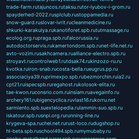
trade-farm.ru
tajuncos.ru
taksu.ru
tor-lyubov-i-grom.ru
spayderhed-2022.ru
splclub.ru
stoppamedia.ru
snow-guard.ru
slovar-ivrit.ru
cleanmedicine.ru
shkurki-karakulya.ru
kanotiforet.spb.ru
tutmassage.ru
ecolog.org.ru
praga.spb.ru
falcorussia.ru
autodoctorservis.ru
kamertondom.spb.ru
net-life.net.ru
avto-vozim.ru
sakhcamera.ru
alliance-electro.spb.ru
stroyavt.ru
controlweb1.ru
tdsak74.ru
kinzozo-ru.ru
kvotka.ru
iron-snab.ru
costa-bella.ru
eugrus.pp.ru
associaciya39.ru
primexpo.spb.ru
bezmorchin.ru
ia2.ru
cpt21.ru
ispecspb.ru
regahost.ru
kolosok-elita.ru
tae-kwon.ru
consrio.com.ru
insiam.ru
avegainfo.ru
archery161.ru
bigencyclica.ru
vlast16.ru
korru.net
sarmiento.spb.su
extelopedia.ru
lammin-suo.spb.ru
iskatour.spb.ru
snpi.org.ru
running-line.ru
krygeva-spa.ru
chel.net.ru
rust-loco.ru
dugshop.ru
hl-beta.spb.ru
school494.spb.ru
mymubaby.ru
epoha-metalband.ru
ngr.spb.ru
rusgosnews.com